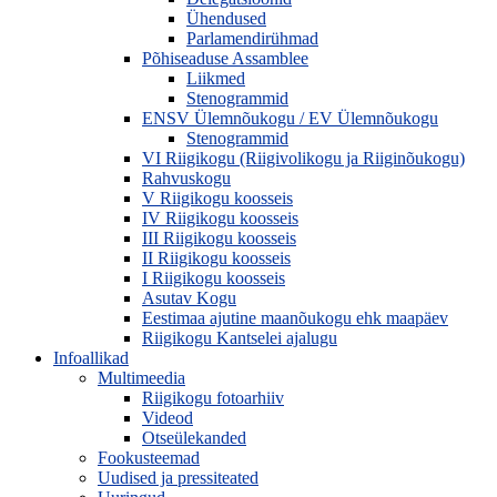
Ühendused
Parlamendirühmad
Põhiseaduse Assamblee
Liikmed
Stenogrammid
ENSV Ülemnõukogu / EV Ülemnõukogu
Stenogrammid
VI Riigikogu (Riigivolikogu ja Riiginõukogu)
Rahvuskogu
V Riigikogu koosseis
IV Riigikogu koosseis
III Riigikogu koosseis
II Riigikogu koosseis
I Riigikogu koosseis
Asutav Kogu
Eestimaa ajutine maanõukogu ehk maapäev
Riigikogu Kantselei ajalugu
Infoallikad
Multimeedia
Riigikogu fotoarhiiv
Videod
Otseülekanded
Fookusteemad
Uudised ja pressiteated