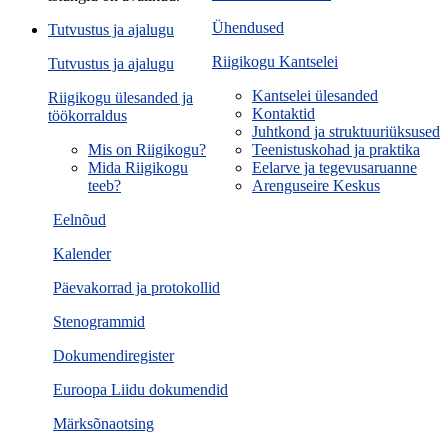
Ühendused
Tutvustus ja ajalugu
Riigikogu Kantselei
Tutvustus ja ajalugu
Kantselei ülesanded
Riigikogu ülesanded ja
Kontaktid
töökorraldus
Juhtkond ja struktuuriüksused
Mis on Riigikogu?
Teenistuskohad ja praktika
Mida Riigikogu
Eelarve ja tegevusaruanne
teeb?
Arenguseire Keskus
Eelnõud
Kalender
Päevakorrad ja protokollid
Stenogrammid
Dokumendiregister
Euroopa Liidu dokumendid
Märksõnaotsing