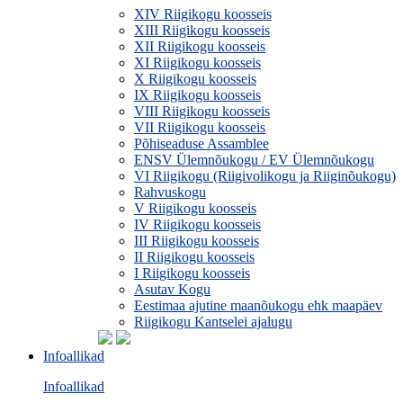
XIV Riigikogu koosseis
XIII Riigikogu koosseis
XII Riigikogu koosseis
XI Riigikogu koosseis
X Riigikogu koosseis
IX Riigikogu koosseis
VIII Riigikogu koosseis
VII Riigikogu koosseis
Põhiseaduse Assamblee
ENSV Ülemnõukogu / EV Ülemnõukogu
VI Riigikogu (Riigivolikogu ja Riiginõukogu)
Rahvuskogu
V Riigikogu koosseis
IV Riigikogu koosseis
III Riigikogu koosseis
II Riigikogu koosseis
I Riigikogu koosseis
Asutav Kogu
Eestimaa ajutine maanõukogu ehk maapäev
Riigikogu Kantselei ajalugu
Infoallikad
Infoallikad