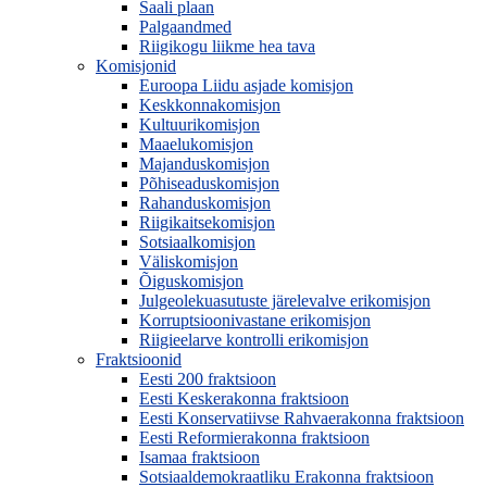
Saali plaan
Palgaandmed
Riigikogu liikme hea tava
Komisjonid
Euroopa Liidu asjade komisjon
Keskkonnakomisjon
Kultuurikomisjon
Maaelukomisjon
Majanduskomisjon
Põhiseaduskomisjon
Rahanduskomisjon
Riigikaitsekomisjon
Sotsiaalkomisjon
Väliskomisjon
Õiguskomisjon
Julgeolekuasutuste järelevalve erikomisjon
Korruptsioonivastane erikomisjon
Riigieelarve kontrolli erikomisjon
Fraktsioonid
Eesti 200 fraktsioon
Eesti Keskerakonna fraktsioon
Eesti Konservatiivse Rahvaerakonna fraktsioon
Eesti Reformierakonna fraktsioon
Isamaa fraktsioon
Sotsiaaldemokraatliku Erakonna fraktsioon