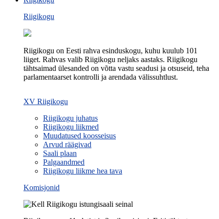
Riigikogu
Riigikogu on Eesti rahva esinduskogu, kuhu kuulub 101
liiget. Rahvas valib Riigikogu neljaks aastaks. Riigikogu
tähtsaimad ülesanded on võtta vastu seadusi ja otsuseid, teha
parlamentaarset kontrolli ja arendada välissuhtlust.
XV Riigikogu
Riigikogu juhatus
Riigikogu liikmed
Muudatused koosseisus
Arvud räägivad
Saali plaan
Palgaandmed
Riigikogu liikme hea tava
Komisjonid