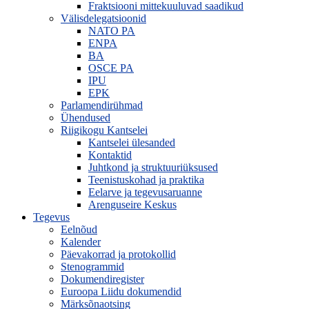
Fraktsiooni mittekuuluvad saadikud
Välisdelegatsioonid
NATO PA
ENPA
BA
OSCE PA
IPU
EPK
Parlamendirühmad
Ühendused
Riigikogu Kantselei
Kantselei ülesanded
Kontaktid
Juhtkond ja struktuuriüksused
Teenistuskohad ja praktika
Eelarve ja tegevusaruanne
Arenguseire Keskus
Tegevus
Eelnõud
Kalender
Päevakorrad ja protokollid
Stenogrammid
Dokumendiregister
Euroopa Liidu dokumendid
Märksõnaotsing