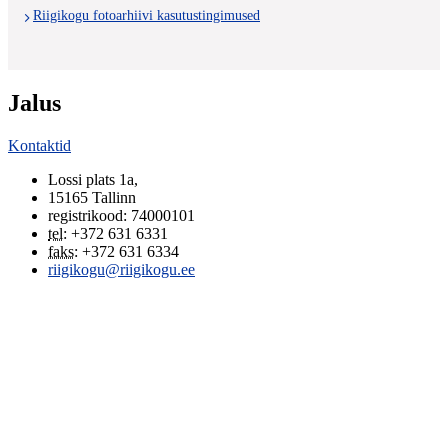
Riigikogu fotoarhiivi kasutustingimused
Jalus
Kontaktid
Lossi plats 1a
,
15165
Tallinn
registrikood: 74000101
tel
:
+372 631 6331
faks
:
+372 631 6334
riigikogu@riigikogu.ee