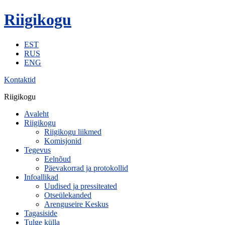
Riigikogu
EST
RUS
ENG
Kontaktid
Riigikogu
Avaleht
Riigikogu
Riigikogu liikmed
Komisjonid
Tegevus
Eelnõud
Päevakorrad ja protokollid
Infoallikad
Uudised ja pressiteated
Otseülekanded
Arenguseire Keskus
Tagasiside
Tulge külla