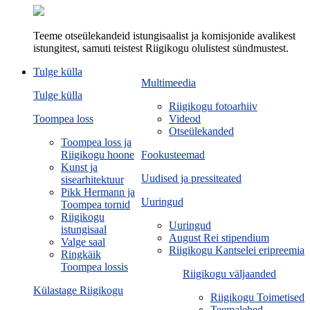
Teeme otseülekandeid istungisaalist ja komisjonide avalikest
istungitest, samuti teistest Riigikogu olulistest sündmustest.
Tulge külla
Multimeedia
Tulge külla
Riigikogu fotoarhiiv
Toompea loss
Videod
Otseülekanded
Toompea loss ja
Riigikogu hoone
Fookusteemad
Kunst ja
Uudised ja pressiteated
sisearhitektuur
Pikk Hermann ja
Uuringud
Toompea tornid
Riigikogu
Uuringud
istungisaal
August Rei stipendium
Valge saal
Riigikogu Kantselei eripreemia
Ringkäik
Toompea lossis
Riigikogu väljaanded
Külastage Riigikogu
Riigikogu Toimetised
Teemalehed