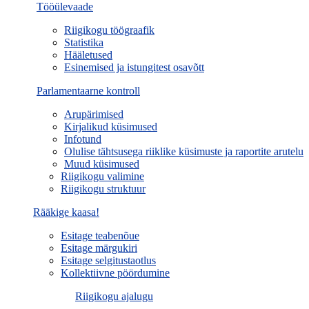
Tööülevaade
Riigikogu töögraafik
Statistika
Hääletused
Esinemised ja istungitest osavõtt
Parlamentaarne kontroll
Arupärimised
Kirjalikud küsimused
Infotund
Olulise tähtsusega riiklike küsimuste ja raportite arutelu
Muud küsimused
Riigikogu valimine
Riigikogu struktuur
Rääkige kaasa!
Esitage teabenõue
Esitage märgukiri
Esitage selgitustaotlus
Kollektiivne pöördumine
Riigikogu ajalugu