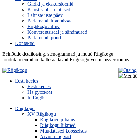
Giidid ja ekskursioonid
Kunstisaal ja näitused
Lahtiste uste päev
Parlamendi lugemissaal
Riigikogu arhiiv
Konverentsisaal ja sündmused
Parlamendi pood
Kontaktid
Eelnõude detailotsing, stenogrammid ja muud Riigikogu
töödokumendid on kättesaadavad Riigikogu veebi täisversioonis.
Eesti keeles
Eesti keeles
На русском
In English
Riigikogu
XV Riigikogu
Riigikogu juhatus
Riigikogu liikmed
Muudatused koosseisus
Arvud räägivad