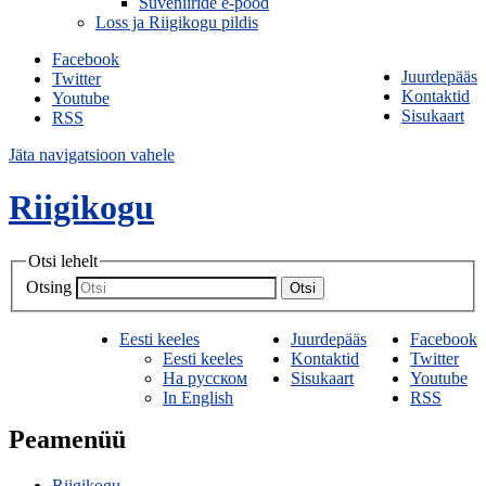
Suveniiride e-pood
Loss ja Riigikogu pildis
Facebook
Juurdepääs
Twitter
Kontaktid
Youtube
Sisukaart
RSS
Jäta navigatsioon vahele
Riigikogu
Otsi lehelt
Otsing
Otsi
Eesti keeles
Juurdepääs
Facebook
Eesti keeles
Kontaktid
Twitter
На русском
Sisukaart
Youtube
In English
RSS
Peamenüü
Riigikogu