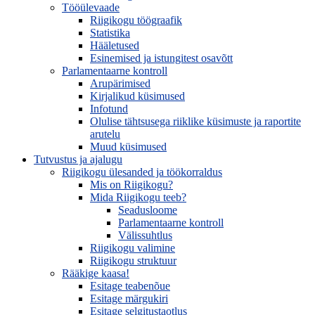
Tööülevaade
Riigikogu töögraafik
Statistika
Hääletused
Esinemised ja istungitest osavõtt
Parlamentaarne kontroll
Arupärimised
Kirjalikud küsimused
Infotund
Olulise tähtsusega riiklike küsimuste ja raportite
arutelu
Muud küsimused
Tutvustus ja ajalugu
Riigikogu ülesanded ja töökorraldus
Mis on Riigikogu?
Mida Riigikogu teeb?
Seadusloome
Parlamentaarne kontroll
Välissuhtlus
Riigikogu valimine
Riigikogu struktuur
Rääkige kaasa!
Esitage teabenõue
Esitage märgukiri
Esitage selgitustaotlus