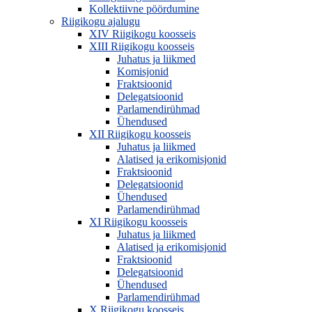
Kollektiivne pöördumine
Riigikogu ajalugu
XIV Riigikogu koosseis
XIII Riigikogu koosseis
Juhatus ja liikmed
Komisjonid
Fraktsioonid
Delegatsioonid
Parlamendirühmad
Ühendused
XII Riigikogu koosseis
Juhatus ja liikmed
Alatised ja erikomisjonid
Fraktsioonid
Delegatsioonid
Ühendused
Parlamendirühmad
XI Riigikogu koosseis
Juhatus ja liikmed
Alatised ja erikomisjonid
Fraktsioonid
Delegatsioonid
Ühendused
Parlamendirühmad
X Riigikogu koosseis