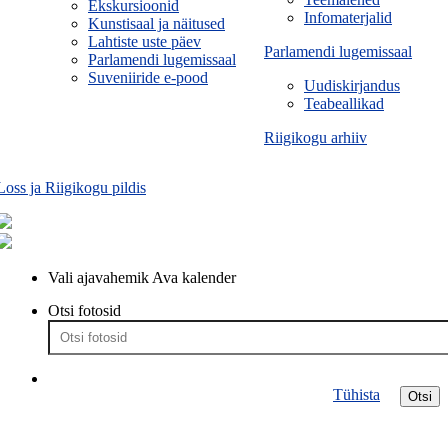
Ekskursioonid
Infomaterjalid
Kunstisaal ja näitused
Lahtiste uste päev
Parlamendi lugemissaal
Parlamendi lugemissaal
Suveniiride e-pood
Uudiskirjandus
Teabeallikad
Riigikogu arhiiv
Loss ja Riigikogu pildis
Vali ajavahemik
Ava kalender
Otsi fotosid
Tühista
Otsi