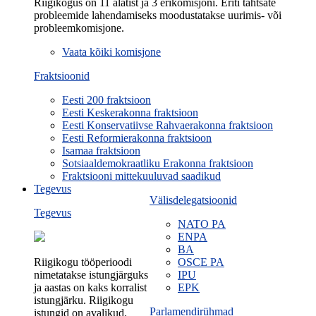
Riigikogus on 11 alatist ja 3 erikomisjoni. Eriti tähtsate
probleemide lahendamiseks moodustatakse uurimis- või
probleemkomisjone.
Vaata kõiki komisjone
Fraktsioonid
Eesti 200 fraktsioon
Eesti Keskerakonna fraktsioon
Eesti Konservatiivse Rahvaerakonna fraktsioon
Eesti Reformierakonna fraktsioon
Isamaa fraktsioon
Sotsiaaldemokraatliku Erakonna fraktsioon
Fraktsiooni mittekuuluvad saadikud
Tegevus
Välisdelegatsioonid
Tegevus
NATO PA
ENPA
BA
Riigikogu tööperioodi
OSCE PA
nimetatakse istungjärguks
IPU
ja aastas on kaks korralist
EPK
istungjärku. Riigikogu
Parlamendirühmad
istungid on avalikud.