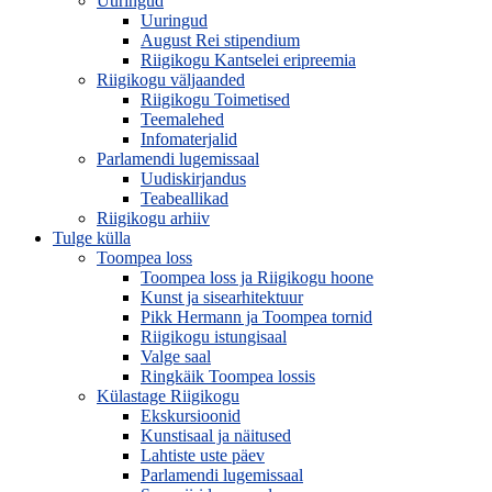
Uuringud
Uuringud
August Rei stipendium
Riigikogu Kantselei eripreemia
Riigikogu väljaanded
Riigikogu Toimetised
Teemalehed
Infomaterjalid
Parlamendi lugemissaal
Uudiskirjandus
Teabeallikad
Riigikogu arhiiv
Tulge külla
Toompea loss
Toompea loss ja Riigikogu hoone
Kunst ja sisearhitektuur
Pikk Hermann ja Toompea tornid
Riigikogu istungisaal
Valge saal
Ringkäik Toompea lossis
Külastage Riigikogu
Ekskursioonid
Kunstisaal ja näitused
Lahtiste uste päev
Parlamendi lugemissaal