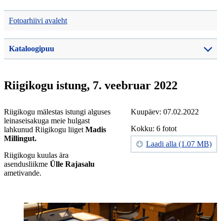
Fotoarhiivi avaleht
Kataloogipuu
Riigikogu istung, 7. veebruar 2022
Riigikogu mälestas istungi alguses
Kuupäev: 07.02.2022
leinaseisakuga meie hulgast
Kokku: 6 fotot
lahkunud Riigikogu liiget
Madis
Millingut.
Laadi alla (1.07 MB)
Riigikogu kuulas ära
asendusliikme
Ülle Rajasalu
ametivande.