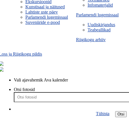
Ekskursioonid
Infomaterjalid
Kunstisaal ja näitused
Lahtiste uste päev
Parlamendi lugemissaal
Parlamendi lugemissaal
Suveniiride e-pood
Uudiskirjandus
Teabeallikad
Riigikogu arhiiv
Loss ja Riigikogu pildis
Vali ajavahemik
Ava kalender
Otsi fotosid
Tühista
Otsi