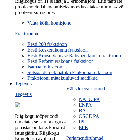
Riigikogus on 11 alatist ja 3 erikomisjoni. Eriti tähtsate
probleemide lahendamiseks moodustatakse uurimis- või
probleemkomisjone.
Vaata kõiki komisjone
Fraktsioonid
Eesti 200 fraktsioon
Eesti Keskerakonna fraktsioon
Eesti Konservatiivse Rahvaerakonna fraktsioon
Eesti Reformierakonna fraktsioon
Isamaa fraktsioon
Sotsiaaldemokraatliku Erakonna fraktsioon
Fraktsiooni mittekuuluvad saadikud
Tegevus
Välisdelegatsioonid
Tegevus
NATO PA
ENPA
BA
Riigikogu tööperioodi
OSCE PA
nimetatakse istungjärguks
IPU
ja aastas on kaks korralist
EPK
istungjärku. Riigikogu
Parlamendirühmad
istungid on avalikud.