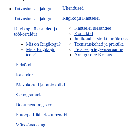
Ühendused
Tutvustus ja ajalugu
Riigikogu Kantselei
Tutvustus ja ajalugu
Kantselei ülesanded
Riigikogu ülesanded ja
Kontaktid
töökorraldus
Juhtkond ja struktuuriüksused
Mis on Riigikogu?
Teenistuskohad ja praktika
Mida Riigikogu
Eelarve ja tegevusaruanne
teeb?
Arenguseire Keskus
Eelnõud
Kalender
Päevakorrad ja protokollid
Stenogrammid
Dokumendiregister
Euroopa Liidu dokumendid
Märksõnaotsing