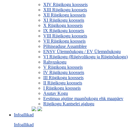
XIV Riigikogu koosseis
XIII Riigikogu koosseis
XII Riigikogu koosseis
XI Riigikogu koosseis
X Riigikogu koosseis
IX Riigikogu koosseis
VIII Riigikogu koosseis
VII Riigikogu koosseis
Põhiseaduse Assamblee
ENSV Ülemnõukogu / EV Ülemnõukogu
VI Riigikogu (Riigivolikogu ja Riiginõukogu)
Rahvuskogu
V Riigikogu koosseis
IV Riigikogu koosseis
III Riigikogu koosseis
II Riigikogu koosseis
I Riigikogu koosseis
Asutav Kogu
Eestimaa ajutine maanõukogu ehk maapäev
Riigikogu Kantselei ajalugu
Infoallikad
Infoallikad