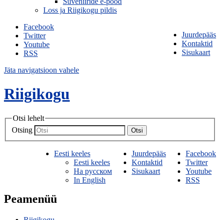
Suveniiride e-pood
Loss ja Riigikogu pildis
Facebook
Juurdepääs
Twitter
Kontaktid
Youtube
Sisukaart
RSS
Jäta navigatsioon vahele
Riigikogu
Otsi lehelt
Otsing
Otsi
Eesti keeles
Juurdepääs
Facebook
Eesti keeles
Kontaktid
Twitter
На русском
Sisukaart
Youtube
In English
RSS
Peamenüü
Riigikogu