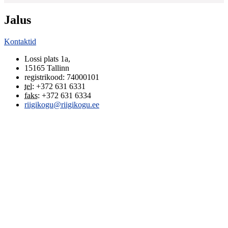
Jalus
Kontaktid
Lossi plats 1a
,
15165
Tallinn
registrikood: 74000101
tel
:
+372 631 6331
faks
:
+372 631 6334
riigikogu@riigikogu.ee