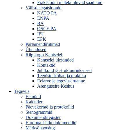
Fraktsiooni mittekuuluvad saadikud
Välisdelegatsioonid
NATO PA
ENPA
BA
OSCE PA
IPU
EPK
Parlamendirühmad
Ühendused
Riigikogu Kantselei
Kantselei ülesanded
Kontaktid
Juhtkond ja struktuuriüksused
Teenistuskohad ja praktika
Eelarve ja tegevusaruanne
Arenguseire Keskus
Tegevus
Eelnõud
Kalender
Päevakorrad ja protokollid
Stenogrammid
Dokumendiregister
Euroopa Liidu dokumendid
Märksõnaotsing