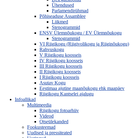
Ühendused
Parlamendirühmad
Põhiseaduse Assamblee
Liikmed
Stenogrammid
ENSV Ülemnõukogu / EV Ülemnõukogu
Stenogrammid
VI Riigikogu (Riigivolikogu ja Riiginõukogu)
Rahvuskogu
V Riigikogu koosseis
IV Riigikogu koosseis
III Riigikogu koosseis
II Riigikogu koosseis
I Riigikogu koosseis
Asutav Kogu
Eestimaa ajutine maanõukogu ehk maapäev
Riigikogu Kantselei ajalugu
Infoallikad
Multimeedia
Riigikogu fotoarhiiv
Videod
Otseülekanded
Fookusteemad
Uudised ja pressiteated