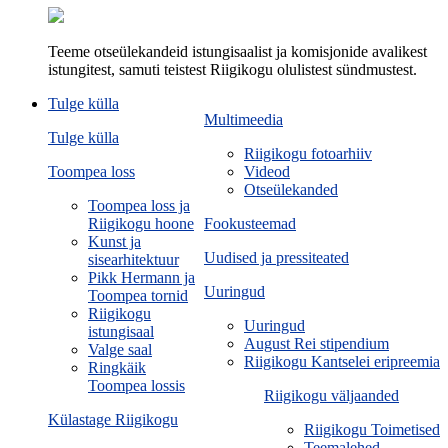
Teeme otseülekandeid istungisaalist ja komisjonide avalikest
istungitest, samuti teistest Riigikogu olulistest sündmustest.
Tulge külla
Multimeedia
Tulge külla
Riigikogu fotoarhiiv
Toompea loss
Videod
Otseülekanded
Toompea loss ja
Riigikogu hoone
Fookusteemad
Kunst ja
Uudised ja pressiteated
sisearhitektuur
Pikk Hermann ja
Uuringud
Toompea tornid
Riigikogu
Uuringud
istungisaal
August Rei stipendium
Valge saal
Riigikogu Kantselei eripreemia
Ringkäik
Toompea lossis
Riigikogu väljaanded
Külastage Riigikogu
Riigikogu Toimetised
Teemalehed