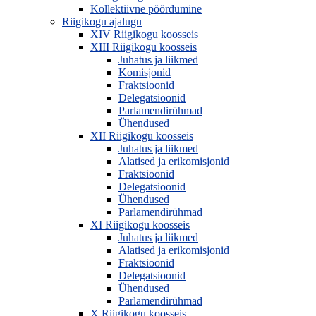
Kollektiivne pöördumine
Riigikogu ajalugu
XIV Riigikogu koosseis
XIII Riigikogu koosseis
Juhatus ja liikmed
Komisjonid
Fraktsioonid
Delegatsioonid
Parlamendirühmad
Ühendused
XII Riigikogu koosseis
Juhatus ja liikmed
Alatised ja erikomisjonid
Fraktsioonid
Delegatsioonid
Ühendused
Parlamendirühmad
XI Riigikogu koosseis
Juhatus ja liikmed
Alatised ja erikomisjonid
Fraktsioonid
Delegatsioonid
Ühendused
Parlamendirühmad
X Riigikogu koosseis