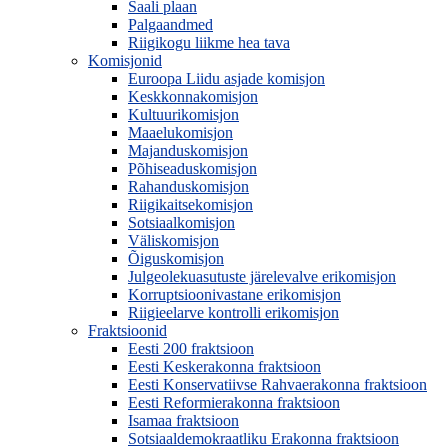
Saali plaan
Palgaandmed
Riigikogu liikme hea tava
Komisjonid
Euroopa Liidu asjade komisjon
Keskkonnakomisjon
Kultuurikomisjon
Maaelukomisjon
Majanduskomisjon
Põhiseaduskomisjon
Rahanduskomisjon
Riigikaitsekomisjon
Sotsiaalkomisjon
Väliskomisjon
Õiguskomisjon
Julgeolekuasutuste järelevalve erikomisjon
Korruptsioonivastane erikomisjon
Riigieelarve kontrolli erikomisjon
Fraktsioonid
Eesti 200 fraktsioon
Eesti Keskerakonna fraktsioon
Eesti Konservatiivse Rahvaerakonna fraktsioon
Eesti Reformierakonna fraktsioon
Isamaa fraktsioon
Sotsiaaldemokraatliku Erakonna fraktsioon