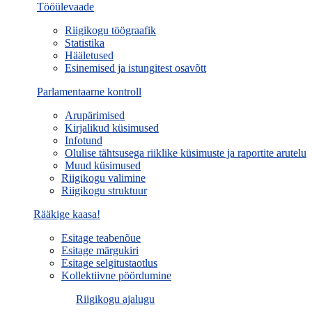
Tööülevaade
Riigikogu töögraafik
Statistika
Hääletused
Esinemised ja istungitest osavõtt
Parlamentaarne kontroll
Arupärimised
Kirjalikud küsimused
Infotund
Olulise tähtsusega riiklike küsimuste ja raportite arutelu
Muud küsimused
Riigikogu valimine
Riigikogu struktuur
Rääkige kaasa!
Esitage teabenõue
Esitage märgukiri
Esitage selgitustaotlus
Kollektiivne pöördumine
Riigikogu ajalugu