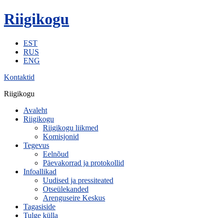
Riigikogu
EST
RUS
ENG
Kontaktid
Riigikogu
Avaleht
Riigikogu
Riigikogu liikmed
Komisjonid
Tegevus
Eelnõud
Päevakorrad ja protokollid
Infoallikad
Uudised ja pressiteated
Otseülekanded
Arenguseire Keskus
Tagasiside
Tulge külla