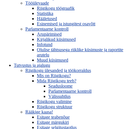
Tööülevaade
Riigikogu töögraafik
Statistika
Hääletused
Esinemised ja istungitest osavõtt
Parlamentaarne kontroll
Arupärimised
Kirjalikud küsimused
Infotund
Olulise tähtsusega riiklike küsimuste ja raportite
arutelu
Muud küsimused
Tutvustus ja ajalugu
Riigikogu ülesanded ja töökorraldus
Mis on Riigikogu?
Mida Riigikogu teeb?
Seadusloome
Parlamentaarne kontroll
Välissuhtlus
Riigikogu valimine
Riigikogu struktuur
Rääkige kaasa!
Esitage teabenõue
Esitage märgukiri
Esitage selgitustaotlus