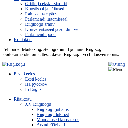
Giidid ja ekskursioonid
Kunstisaal ja näitused
Lahtiste uste päev
Parlamendi lugemissaal
Riigikogu arhiiv
Konverentsisaal ja sündmused
Parlamendi pood
Kontaktid
Eelnõude detailotsing, stenogrammid ja muud Riigikogu
töödokumendid on kättesaadavad Riigikogu veebi täisversioonis.
Eesti keeles
Eesti keeles
На русском
In English
Riigikogu
XV Riigikogu
Riigikogu juhatus
Riigikogu liikmed
Muudatused koosseisus
Arvud räägivad