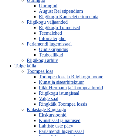
Uuringud
Uuringud
August Rei stipendium
Riigikogu Kantselei eripreemia
Riigikogu väljaanded
Riigikogu Toimetised
Teemalehed
Infomaterjalid
Parlamendi lugemissaal
Uudiskirjandus
Teabeallikad
Riigikogu arhiiv
Tulge külla
Toompea loss
Toompea loss ja Riigikogu hoone
Kunst ja sisearhitektuur
Pikk Hermann ja Toompea tornid
Riigikogu istungisaal
Valge saal
Ringkäik Toompea lossis
Külastage Riigikogu
Ekskursioonid
Kunstisaal ja näitused
Lahtiste uste päev
Parlamendi lugemissaal