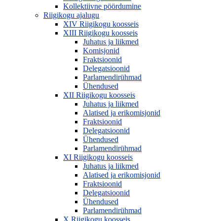
Kollektiivne pöördumine
Riigikogu ajalugu
XIV Riigikogu koosseis
XIII Riigikogu koosseis
Juhatus ja liikmed
Komisjonid
Fraktsioonid
Delegatsioonid
Parlamendirühmad
Ühendused
XII Riigikogu koosseis
Juhatus ja liikmed
Alatised ja erikomisjonid
Fraktsioonid
Delegatsioonid
Ühendused
Parlamendirühmad
XI Riigikogu koosseis
Juhatus ja liikmed
Alatised ja erikomisjonid
Fraktsioonid
Delegatsioonid
Ühendused
Parlamendirühmad
X Riigikogu koosseis