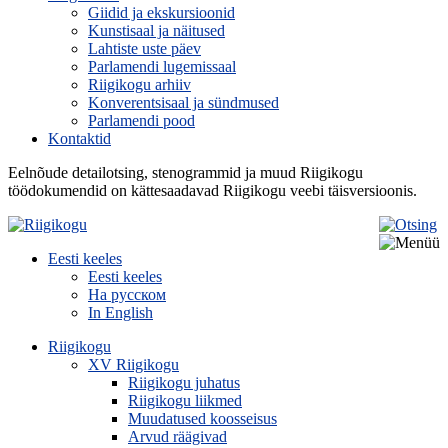
Giidid ja ekskursioonid
Kunstisaal ja näitused
Lahtiste uste päev
Parlamendi lugemissaal
Riigikogu arhiiv
Konverentsisaal ja sündmused
Parlamendi pood
Kontaktid
Eelnõude detailotsing, stenogrammid ja muud Riigikogu
töödokumendid on kättesaadavad Riigikogu veebi täisversioonis.
Eesti keeles
Eesti keeles
На русском
In English
Riigikogu
XV Riigikogu
Riigikogu juhatus
Riigikogu liikmed
Muudatused koosseisus
Arvud räägivad