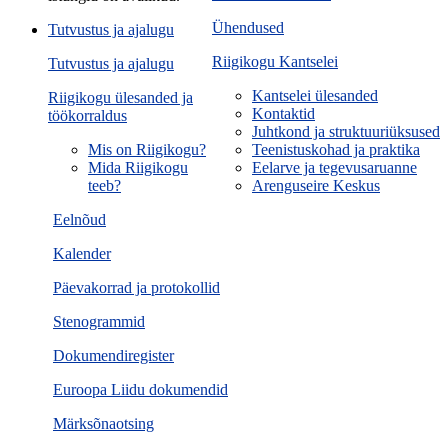
Ühendused
Tutvustus ja ajalugu
Riigikogu Kantselei
Tutvustus ja ajalugu
Kantselei ülesanded
Riigikogu ülesanded ja
Kontaktid
töökorraldus
Juhtkond ja struktuuriüksused
Mis on Riigikogu?
Teenistuskohad ja praktika
Mida Riigikogu
Eelarve ja tegevusaruanne
teeb?
Arenguseire Keskus
Eelnõud
Kalender
Päevakorrad ja protokollid
Stenogrammid
Dokumendiregister
Euroopa Liidu dokumendid
Märksõnaotsing