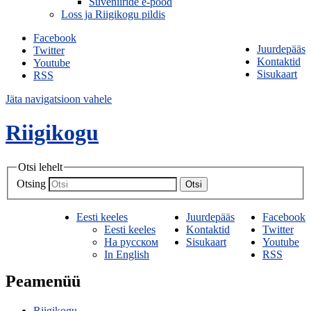
Suveniiride e-pood
Loss ja Riigikogu pildis
Facebook
Juurdepääs
Twitter
Kontaktid
Youtube
Sisukaart
RSS
Jäta navigatsioon vahele
Riigikogu
Otsi lehelt
Otsing
Otsi
Eesti keeles
Juurdepääs
Facebook
Eesti keeles
Kontaktid
Twitter
На русском
Sisukaart
Youtube
In English
RSS
Peamenüü
Riigikogu