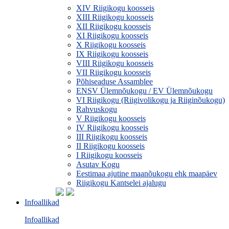
XIV Riigikogu koosseis
XIII Riigikogu koosseis
XII Riigikogu koosseis
XI Riigikogu koosseis
X Riigikogu koosseis
IX Riigikogu koosseis
VIII Riigikogu koosseis
VII Riigikogu koosseis
Põhiseaduse Assamblee
ENSV Ülemnõukogu / EV Ülemnõukogu
VI Riigikogu (Riigivolikogu ja Riiginõukogu)
Rahvuskogu
V Riigikogu koosseis
IV Riigikogu koosseis
III Riigikogu koosseis
II Riigikogu koosseis
I Riigikogu koosseis
Asutav Kogu
Eestimaa ajutine maanõukogu ehk maapäev
Riigikogu Kantselei ajalugu
Infoallikad
Infoallikad