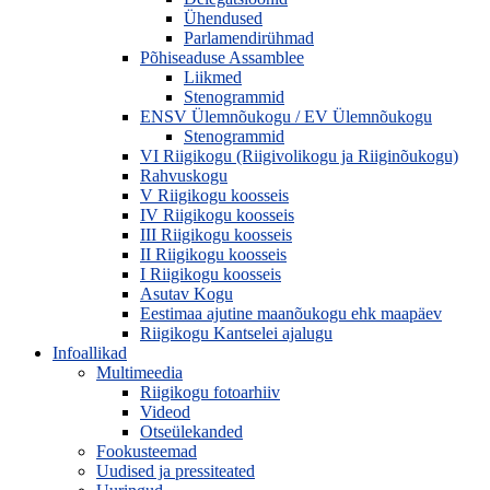
Ühendused
Parlamendirühmad
Põhiseaduse Assamblee
Liikmed
Stenogrammid
ENSV Ülemnõukogu / EV Ülemnõukogu
Stenogrammid
VI Riigikogu (Riigivolikogu ja Riiginõukogu)
Rahvuskogu
V Riigikogu koosseis
IV Riigikogu koosseis
III Riigikogu koosseis
II Riigikogu koosseis
I Riigikogu koosseis
Asutav Kogu
Eestimaa ajutine maanõukogu ehk maapäev
Riigikogu Kantselei ajalugu
Infoallikad
Multimeedia
Riigikogu fotoarhiiv
Videod
Otseülekanded
Fookusteemad
Uudised ja pressiteated