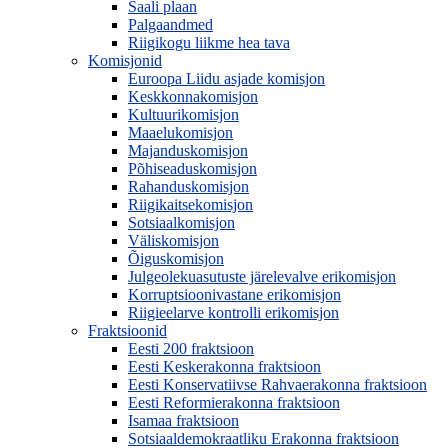
Saali plaan
Palgaandmed
Riigikogu liikme hea tava
Komisjonid
Euroopa Liidu asjade komisjon
Keskkonnakomisjon
Kultuurikomisjon
Maaelukomisjon
Majanduskomisjon
Põhiseaduskomisjon
Rahanduskomisjon
Riigikaitsekomisjon
Sotsiaalkomisjon
Väliskomisjon
Õiguskomisjon
Julgeolekuasutuste järelevalve erikomisjon
Korruptsioonivastane erikomisjon
Riigieelarve kontrolli erikomisjon
Fraktsioonid
Eesti 200 fraktsioon
Eesti Keskerakonna fraktsioon
Eesti Konservatiivse Rahvaerakonna fraktsioon
Eesti Reformierakonna fraktsioon
Isamaa fraktsioon
Sotsiaaldemokraatliku Erakonna fraktsioon