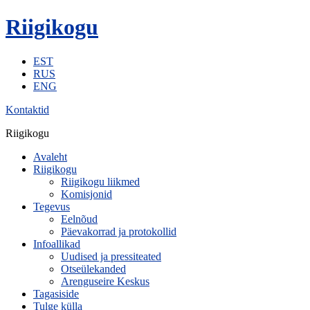
Riigikogu
EST
RUS
ENG
Kontaktid
Riigikogu
Avaleht
Riigikogu
Riigikogu liikmed
Komisjonid
Tegevus
Eelnõud
Päevakorrad ja protokollid
Infoallikad
Uudised ja pressiteated
Otseülekanded
Arenguseire Keskus
Tagasiside
Tulge külla