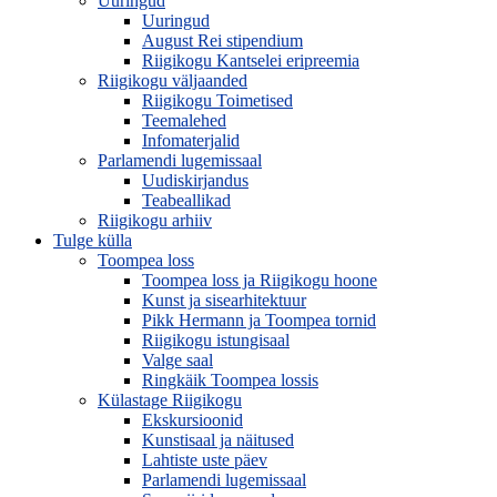
Uuringud
Uuringud
August Rei stipendium
Riigikogu Kantselei eripreemia
Riigikogu väljaanded
Riigikogu Toimetised
Teemalehed
Infomaterjalid
Parlamendi lugemissaal
Uudiskirjandus
Teabeallikad
Riigikogu arhiiv
Tulge külla
Toompea loss
Toompea loss ja Riigikogu hoone
Kunst ja sisearhitektuur
Pikk Hermann ja Toompea tornid
Riigikogu istungisaal
Valge saal
Ringkäik Toompea lossis
Külastage Riigikogu
Ekskursioonid
Kunstisaal ja näitused
Lahtiste uste päev
Parlamendi lugemissaal