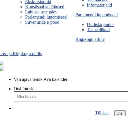
Ekskursioonid
Infomaterjalid
Kunstisaal ja näitused
Lahtiste uste päev
Parlamendi lugemissaal
Parlamendi lugemissaal
Suveniiride e-pood
Uudiskirjandus
Teabeallikad
Riigikogu arhiiv
Loss ja Riigikogu pildis
Vali ajavahemik
Ava kalender
Otsi fotosid
Tühista
Otsi