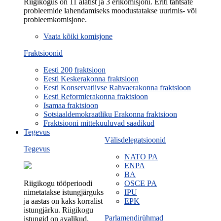
Riigikogus on 11 alatist ja 3 erikomisjoni. Eriti tähtsate
probleemide lahendamiseks moodustatakse uurimis- või
probleemkomisjone.
Vaata kõiki komisjone
Fraktsioonid
Eesti 200 fraktsioon
Eesti Keskerakonna fraktsioon
Eesti Konservatiivse Rahvaerakonna fraktsioon
Eesti Reformierakonna fraktsioon
Isamaa fraktsioon
Sotsiaaldemokraatliku Erakonna fraktsioon
Fraktsiooni mittekuuluvad saadikud
Tegevus
Välisdelegatsioonid
Tegevus
NATO PA
ENPA
BA
Riigikogu tööperioodi
OSCE PA
nimetatakse istungjärguks
IPU
ja aastas on kaks korralist
EPK
istungjärku. Riigikogu
Parlamendirühmad
istungid on avalikud.