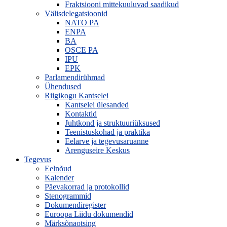
Fraktsiooni mittekuuluvad saadikud
Välisdelegatsioonid
NATO PA
ENPA
BA
OSCE PA
IPU
EPK
Parlamendirühmad
Ühendused
Riigikogu Kantselei
Kantselei ülesanded
Kontaktid
Juhtkond ja struktuuriüksused
Teenistuskohad ja praktika
Eelarve ja tegevusaruanne
Arenguseire Keskus
Tegevus
Eelnõud
Kalender
Päevakorrad ja protokollid
Stenogrammid
Dokumendiregister
Euroopa Liidu dokumendid
Märksõnaotsing