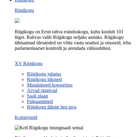
Riigikogu
Riigikogu on Eesti rahva esinduskogu, kuhu kuulub 101
liiget. Rahvas valib Riigikogu neljaks aastaks. Riigikogu
tähtsaimad ülesanded on võtta vastu seadusi ja otsuseid, teha
parlamentaarset kontrolli ja arendada välissuhtlust.
XV Riigikogu
Riigikogu juhatus
Riigikogu liikmed
Muudatused koosseisus
Arvud räägivad
Saali plaan
Palgaandmed
Riigikogu liikme hea tava
Komisjonid