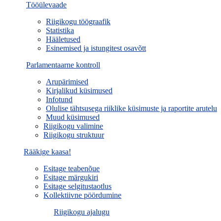
Tööülevaade
Riigikogu töögraafik
Statistika
Hääletused
Esinemised ja istungitest osavõtt
Parlamentaarne kontroll
Arupärimised
Kirjalikud küsimused
Infotund
Olulise tähtsusega riiklike küsimuste ja raportite arutelu
Muud küsimused
Riigikogu valimine
Riigikogu struktuur
Rääkige kaasa!
Esitage teabenõue
Esitage märgukiri
Esitage selgitustaotlus
Kollektiivne pöördumine
Riigikogu ajalugu