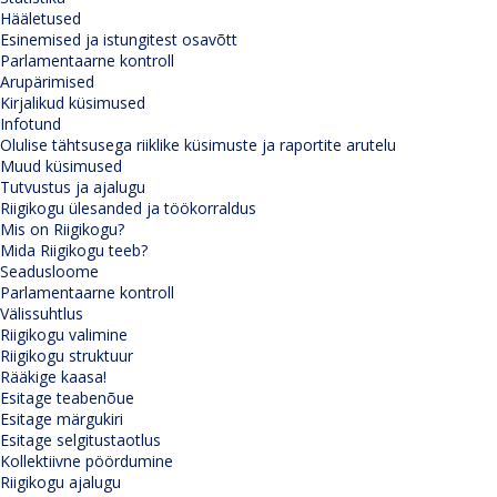
Hääletused
Esinemised ja istungitest osavõtt
Parlamentaarne kontroll
Arupärimised
Kirjalikud küsimused
Infotund
Olulise tähtsusega riiklike küsimuste ja raportite arutelu
Muud küsimused
Tutvustus ja ajalugu
Riigikogu ülesanded ja töökorraldus
Mis on Riigikogu?
Mida Riigikogu teeb?
Seadusloome
Parlamentaarne kontroll
Välissuhtlus
Riigikogu valimine
Riigikogu struktuur
Rääkige kaasa!
Esitage teabenõue
Esitage märgukiri
Esitage selgitustaotlus
Kollektiivne pöördumine
Riigikogu ajalugu