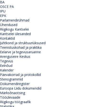
BA
OSCE PA
IPU
EPK
Parlamendirühmad
Ühendused
Riigikogu Kantselei
Kantselei ülesanded
Kontaktid
Juhtkond ja struktuuriüksused
Teenistuskohad ja praktika
Eelarve ja tegevusaruanne
Arenguseire Keskus
Tegevus
Eelnõud
Kalender
Päevakorrad ja protokollid
Stenogrammid
Dokumendiregister
Euroopa Liidu dokumendid
Märksõnaotsing
Tööülevaade
Riigikogu töögraafik
Statistika