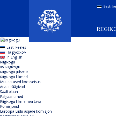
Eesti k
RIIGIK
Eesti keeles
На русском
In English
Riigikogu
XV Riigikogu
Riigikogu juhatus
Riigikogu liikmed
Muudatused koosseisus
Arvud räägivad
Saali plaan
Palgaandmed
Riigikogu liikme hea tava
Komisjonid
Euroopa Liidu asjade komisjon