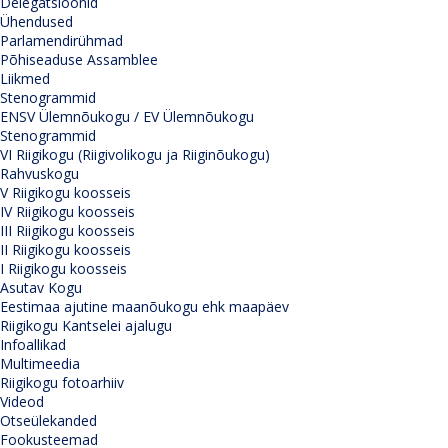
Delegatsioonid
Ühendused
Parlamendirühmad
Põhiseaduse Assamblee
Liikmed
Stenogrammid
ENSV Ülemnõukogu / EV Ülemnõukogu
Stenogrammid
VI Riigikogu (Riigivolikogu ja Riiginõukogu)
Rahvuskogu
V Riigikogu koosseis
IV Riigikogu koosseis
III Riigikogu koosseis
II Riigikogu koosseis
I Riigikogu koosseis
Asutav Kogu
Eestimaa ajutine maanõukogu ehk maapäev
Riigikogu Kantselei ajalugu
Infoallikad
Multimeedia
Riigikogu fotoarhiiv
Videod
Otseülekanded
Fookusteemad