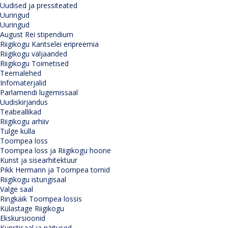
Uudised ja pressiteated
Uuringud
Uuringud
August Rei stipendium
Riigikogu Kantselei eripreemia
Riigikogu väljaanded
Riigikogu Toimetised
Teemalehed
Infomaterjalid
Parlamendi lugemissaal
Uudiskirjandus
Teabeallikad
Riigikogu arhiiv
Tulge külla
Toompea loss
Toompea loss ja Riigikogu hoone
Kunst ja sisearhitektuur
Pikk Hermann ja Toompea tornid
Riigikogu istungisaal
Valge saal
Ringkäik Toompea lossis
Külastage Riigikogu
Ekskursioonid
Kunstisaal ja näitused