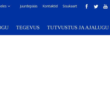
eeles
Juurdepääs
Kontaktid
Sisukaart
OGU
TEGEVUS
TUTVUSTUS JA AJALUGU