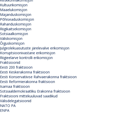
Keskkonnakomisjon
Kultuurikomisjon
Maaelukomisjon
Majanduskomisjon
Põhiseaduskomisjon
Rahanduskomisjon
Riigikaitsekomisjon
Sotsiaalkomisjon
Väliskomisjon
Õiguskomisjon
Julgeolekuasutuste järelevalve erikomisjon
Korruptsioonivastane erikomisjon
Riigieelarve kontrolli erikomisjon
Fraktsioonid
Eesti 200 fraktsioon
Eesti Keskerakonna fraktsioon
Eesti Konservatiivse Rahvaerakonna fraktsioon
Eesti Reformierakonna fraktsioon
Isamaa fraktsioon
Sotsiaaldemokraatliku Erakonna fraktsioon
Fraktsiooni mittekuuluvad saadikud
Välisdelegatsioonid
NATO PA
ENPA