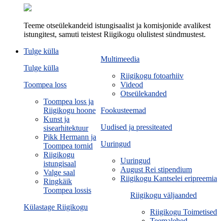
Teeme otseülekandeid istungisaalist ja komisjonide avalikest
istungitest, samuti teistest Riigikogu olulistest sündmustest.
Tulge külla
Multimeedia
Tulge külla
Riigikogu fotoarhiiv
Toompea loss
Videod
Otseülekanded
Toompea loss ja
Riigikogu hoone
Fookusteemad
Kunst ja
Uudised ja pressiteated
sisearhitektuur
Pikk Hermann ja
Uuringud
Toompea tornid
Riigikogu
Uuringud
istungisaal
August Rei stipendium
Valge saal
Riigikogu Kantselei eripreemia
Ringkäik
Toompea lossis
Riigikogu väljaanded
Külastage Riigikogu
Riigikogu Toimetised
Teemalehed