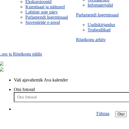
Ekskursioonid
Infomaterjalid
Kunstisaal ja näitused
Lahtiste uste päev
Parlamendi lugemissaal
Parlamendi lugemissaal
Suveniiride e-pood
Uudiskirjandus
Teabeallikad
Riigikogu arhiiv
Loss ja Riigikogu pildis
Vali ajavahemik
Ava kalender
Otsi fotosid
Tühista
Otsi