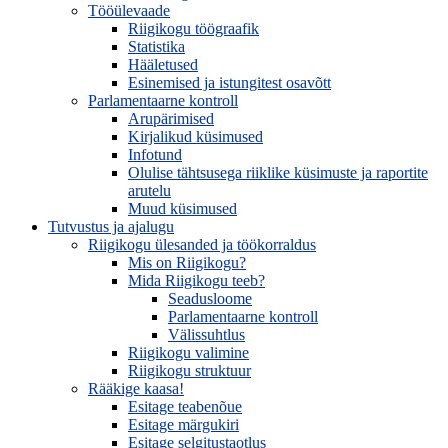
Tööülevaade
Riigikogu töögraafik
Statistika
Hääletused
Esinemised ja istungitest osavõtt
Parlamentaarne kontroll
Arupärimised
Kirjalikud küsimused
Infotund
Olulise tähtsusega riiklike küsimuste ja raportite
arutelu
Muud küsimused
Tutvustus ja ajalugu
Riigikogu ülesanded ja töökorraldus
Mis on Riigikogu?
Mida Riigikogu teeb?
Seadusloome
Parlamentaarne kontroll
Välissuhtlus
Riigikogu valimine
Riigikogu struktuur
Rääkige kaasa!
Esitage teabenõue
Esitage märgukiri
Esitage selgitustaotlus