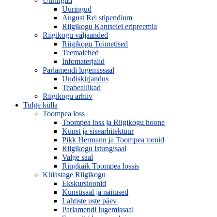
Uuringud
Uuringud
August Rei stipendium
Riigikogu Kantselei eripreemia
Riigikogu väljaanded
Riigikogu Toimetised
Teemalehed
Infomaterjalid
Parlamendi lugemissaal
Uudiskirjandus
Teabeallikad
Riigikogu arhiiv
Tulge külla
Toompea loss
Toompea loss ja Riigikogu hoone
Kunst ja sisearhitektuur
Pikk Hermann ja Toompea tornid
Riigikogu istungisaal
Valge saal
Ringkäik Toompea lossis
Külastage Riigikogu
Ekskursioonid
Kunstisaal ja näitused
Lahtiste uste päev
Parlamendi lugemissaal