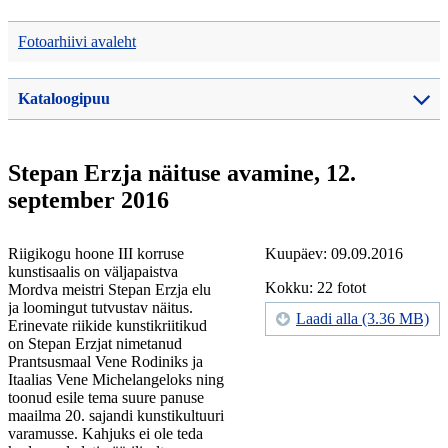
Fotoarhiivi avaleht
Kataloogipuu
Stepan Erzja näituse avamine, 12.
september 2016
Riigikogu hoone III korruse
Kuupäev: 09.09.2016
kunstisaalis on väljapaistva
Kokku: 22 fotot
Mordva meistri Stepan Erzja elu
ja loomingut tutvustav näitus.
Laadi alla (3.36 MB)
Erinevate riikide kunstikriitikud
on Stepan Erzjat nimetanud
Prantsusmaal Vene Rodiniks ja
Itaalias Vene Michelangeloks ning
toonud esile tema suure panuse
maailma 20. sajandi kunstikultuuri
varamusse. Kahjuks ei ole teda