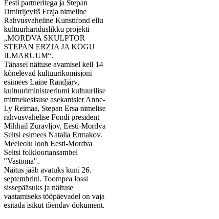
Eesti partneritega ja Stepan
Dmitrijevitš Erzja nimeline
Rahvusvaheline Kunstifond ellu
kultuurhariduslikku projekti
„MORDVA SKULPTOR
STEPAN ERZJA JA KOGU
ILMARUUM“.
Tänasel näituse avamisel kell 14
kõnelevad kultuurikomisjoni
esimees Laine Randjärv,
kultuuriministeeriumi kultuurilise
mitmekesisuse asekantsler Anne-
Ly Reimaa, Stepan Ersa nimelise
rahvusvahelise Fondi president
Mihhail Zuravljov, Eesti-Mordva
Seltsi esimees Natalia Ermakov.
Meeleolu loob Eesti-Mordva
Seltsi folklooriansambel
"Vastoma".
Näitus jääb avatuks kuni 26.
septembrini. Toompea lossi
sissepääsuks ja näituse
vaatamiseks tööpäevadel on vaja
esitada isikut tõendav dokument.