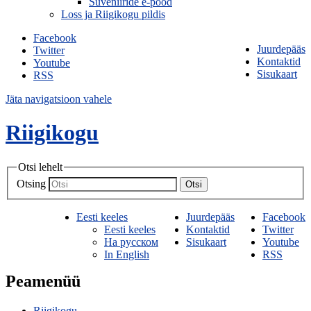
Suveniiride e-pood
Loss ja Riigikogu pildis
Facebook
Juurdepääs
Twitter
Kontaktid
Youtube
Sisukaart
RSS
Jäta navigatsioon vahele
Riigikogu
Otsi lehelt
Otsing
Otsi
Eesti keeles
Juurdepääs
Facebook
Eesti keeles
Kontaktid
Twitter
На русском
Sisukaart
Youtube
In English
RSS
Peamenüü
Riigikogu