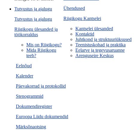
Ühendused
Tutvustus ja ajalugu
Riigikogu Kantselei
Tutvustus ja ajalugu
Kantselei ülesanded
Riigikogu ülesanded ja
Kontaktid
töökorraldus
Juhtkond ja struktuuriüksused
Mis on Riigikogu?
Teenistuskohad ja praktika
Mida Riigikogu
Eelarve ja tegevusaruanne
teeb?
Arenguseire Keskus
Eelnõud
Kalender
Päevakorrad ja protokollid
Stenogrammid
Dokumendiregister
Euroopa Liidu dokumendid
Märksõnaotsing