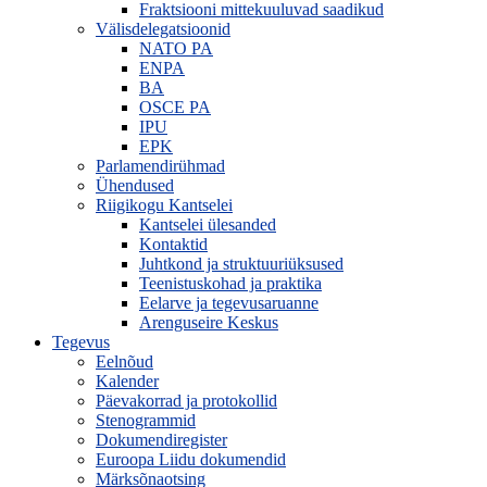
Fraktsiooni mittekuuluvad saadikud
Välisdelegatsioonid
NATO PA
ENPA
BA
OSCE PA
IPU
EPK
Parlamendirühmad
Ühendused
Riigikogu Kantselei
Kantselei ülesanded
Kontaktid
Juhtkond ja struktuuriüksused
Teenistuskohad ja praktika
Eelarve ja tegevusaruanne
Arenguseire Keskus
Tegevus
Eelnõud
Kalender
Päevakorrad ja protokollid
Stenogrammid
Dokumendiregister
Euroopa Liidu dokumendid
Märksõnaotsing