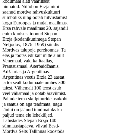
kodumaal alati vääriliselt
hinnatud. Nüüd on Erzja nimi
saanud mordva rahvuskultuuri
sümboliks ning ootab tutvustamist
kogu Euroopas ja mujal maailmas.
Ersa rahvale maailmas 20. sajandil
enim kuulsust toonud Stepan
Erzja (kodanikunimega Stepan
Nefjodov, 1876–1959) sündis
Mordvas talupoja perekonnas. Ta
elas ja töötas edukalt mitte ainult
Venemaal, vaid ka Itaalias,
Prantsusmaal, Aserbaidžaanis,
Adžaarias ja Argentiinas.
Argentinas veetis Erzia 23 aastat
ja tõi sealt kodumaale umbes 300
taiest. Vähemalt 100 teost asub
veel välismaal ja ootab äraviimist.
Paljude tema skulptuuride asukoht
ja saatus on aga teadmata, nagu
tänini on jäänud tundmatuks ka
paljud tema elu leheküljed.
Tähistades Stepan Erzja 140.
sünniaastapäeva, viivad Eesti-
Mordva Selts Tallinnas koostöös