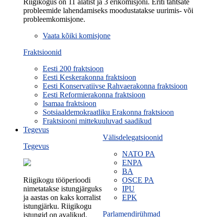
Riigikogus on 11 alatist ja 3 erikomisjoni. Eriti tähtsate
probleemide lahendamiseks moodustatakse uurimis- või
probleemkomisjone.
Vaata kõiki komisjone
Fraktsioonid
Eesti 200 fraktsioon
Eesti Keskerakonna fraktsioon
Eesti Konservatiivse Rahvaerakonna fraktsioon
Eesti Reformierakonna fraktsioon
Isamaa fraktsioon
Sotsiaaldemokraatliku Erakonna fraktsioon
Fraktsiooni mittekuuluvad saadikud
Tegevus
Välisdelegatsioonid
Tegevus
NATO PA
ENPA
BA
Riigikogu tööperioodi
OSCE PA
nimetatakse istungjärguks
IPU
ja aastas on kaks korralist
EPK
istungjärku. Riigikogu
Parlamendirühmad
istungid on avalikud.