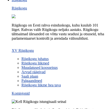
Riigikogu
Riigikogu on Eesti rahva esinduskogu, kuhu kuulub 101
liiget. Rahvas valib Riigikogu neljaks aastaks. Riigikogu
tähtsaimad ülesanded on võtta vastu seadusi ja otsuseid, teha
parlamentaarset kontrolli ja arendada välissuhtlust.
XV Riigikogu
Riigikogu juhatus
Riigikogu liikmed
Muudatused koosseisus
Arvud räägivad
Saali plaan
Palgaandmed
Riigikogu liikme hea tava
Komisjonid