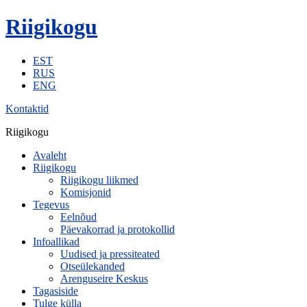
Riigikogu
EST
RUS
ENG
Kontaktid
Riigikogu
Avaleht
Riigikogu
Riigikogu liikmed
Komisjonid
Tegevus
Eelnõud
Päevakorrad ja protokollid
Infoallikad
Uudised ja pressiteated
Otseülekanded
Arenguseire Keskus
Tagasiside
Tulge külla