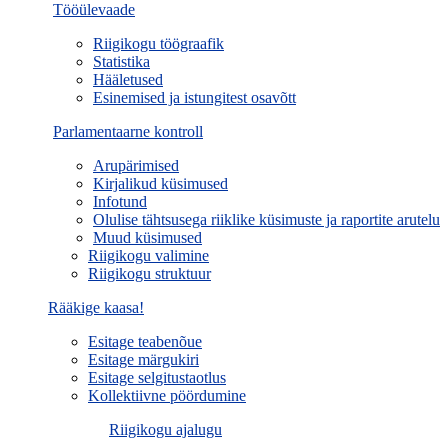
Tööülevaade
Riigikogu töögraafik
Statistika
Hääletused
Esinemised ja istungitest osavõtt
Parlamentaarne kontroll
Arupärimised
Kirjalikud küsimused
Infotund
Olulise tähtsusega riiklike küsimuste ja raportite arutelu
Muud küsimused
Riigikogu valimine
Riigikogu struktuur
Rääkige kaasa!
Esitage teabenõue
Esitage märgukiri
Esitage selgitustaotlus
Kollektiivne pöördumine
Riigikogu ajalugu