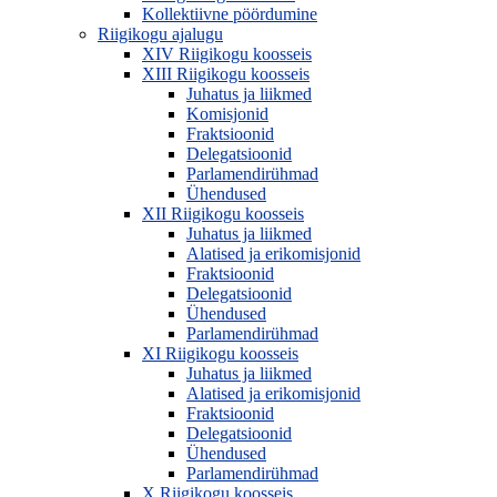
Kollektiivne pöördumine
Riigikogu ajalugu
XIV Riigikogu koosseis
XIII Riigikogu koosseis
Juhatus ja liikmed
Komisjonid
Fraktsioonid
Delegatsioonid
Parlamendirühmad
Ühendused
XII Riigikogu koosseis
Juhatus ja liikmed
Alatised ja erikomisjonid
Fraktsioonid
Delegatsioonid
Ühendused
Parlamendirühmad
XI Riigikogu koosseis
Juhatus ja liikmed
Alatised ja erikomisjonid
Fraktsioonid
Delegatsioonid
Ühendused
Parlamendirühmad
X Riigikogu koosseis