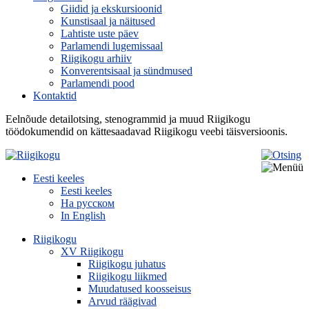
Giidid ja ekskursioonid
Kunstisaal ja näitused
Lahtiste uste päev
Parlamendi lugemissaal
Riigikogu arhiiv
Konverentsisaal ja sündmused
Parlamendi pood
Kontaktid
Eelnõude detailotsing, stenogrammid ja muud Riigikogu
töödokumendid on kättesaadavad Riigikogu veebi täisversioonis.
Eesti keeles
Eesti keeles
На русском
In English
Riigikogu
XV Riigikogu
Riigikogu juhatus
Riigikogu liikmed
Muudatused koosseisus
Arvud räägivad