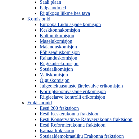
Saali plaan
Palgaandmed
Riigikogu liikme hea tava
Komisjonid
Euroopa Liidu asjade komisjon
Keskkonnakomisjon
Kultuurikomisjon
Maaelukomisjon
Majanduskomisjon
Põhiseaduskomisjon
Rahanduskomisjon
Riigikaitsekomisjon
Sotsiaalkomisjon
Väliskomisjon
Õiguskomisjon
Julgeolekuasutuste järelevalve erikomisjon
Korruptsioonivastane erikomisjon
Riigieelarve kontrolli erikomisjon
Fraktsioonid
Eesti 200 fraktsioon
Eesti Keskerakonna fraktsioon
Eesti Konservatiivse Rahvaerakonna fraktsioon
Eesti Reformierakonna fraktsioon
Isamaa fraktsioon
Sotsiaaldemokraatliku Erakonna fraktsioon