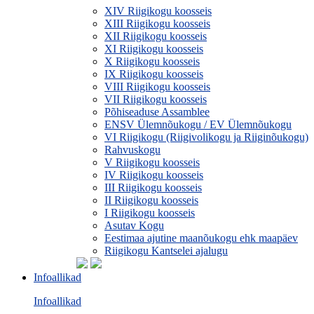
XIV Riigikogu koosseis
XIII Riigikogu koosseis
XII Riigikogu koosseis
XI Riigikogu koosseis
X Riigikogu koosseis
IX Riigikogu koosseis
VIII Riigikogu koosseis
VII Riigikogu koosseis
Põhiseaduse Assamblee
ENSV Ülemnõukogu / EV Ülemnõukogu
VI Riigikogu (Riigivolikogu ja Riiginõukogu)
Rahvuskogu
V Riigikogu koosseis
IV Riigikogu koosseis
III Riigikogu koosseis
II Riigikogu koosseis
I Riigikogu koosseis
Asutav Kogu
Eestimaa ajutine maanõukogu ehk maapäev
Riigikogu Kantselei ajalugu
Infoallikad
Infoallikad