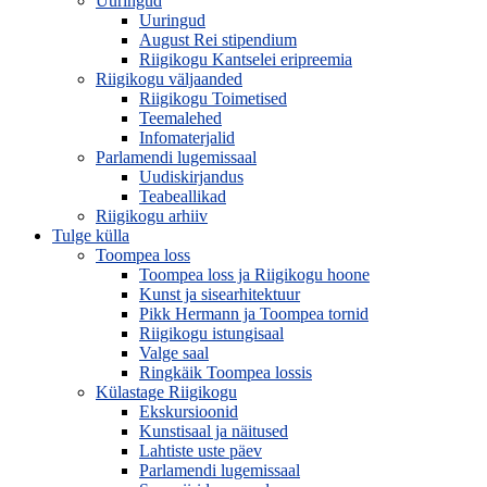
Uuringud
Uuringud
August Rei stipendium
Riigikogu Kantselei eripreemia
Riigikogu väljaanded
Riigikogu Toimetised
Teemalehed
Infomaterjalid
Parlamendi lugemissaal
Uudiskirjandus
Teabeallikad
Riigikogu arhiiv
Tulge külla
Toompea loss
Toompea loss ja Riigikogu hoone
Kunst ja sisearhitektuur
Pikk Hermann ja Toompea tornid
Riigikogu istungisaal
Valge saal
Ringkäik Toompea lossis
Külastage Riigikogu
Ekskursioonid
Kunstisaal ja näitused
Lahtiste uste päev
Parlamendi lugemissaal