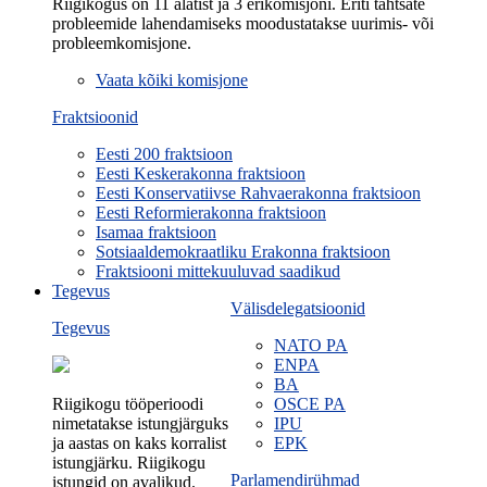
Riigikogus on 11 alatist ja 3 erikomisjoni. Eriti tähtsate
probleemide lahendamiseks moodustatakse uurimis- või
probleemkomisjone.
Vaata kõiki komisjone
Fraktsioonid
Eesti 200 fraktsioon
Eesti Keskerakonna fraktsioon
Eesti Konservatiivse Rahvaerakonna fraktsioon
Eesti Reformierakonna fraktsioon
Isamaa fraktsioon
Sotsiaaldemokraatliku Erakonna fraktsioon
Fraktsiooni mittekuuluvad saadikud
Tegevus
Välisdelegatsioonid
Tegevus
NATO PA
ENPA
BA
Riigikogu tööperioodi
OSCE PA
nimetatakse istungjärguks
IPU
ja aastas on kaks korralist
EPK
istungjärku. Riigikogu
Parlamendirühmad
istungid on avalikud.