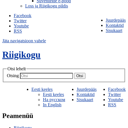
Suveniiride e-pood
Loss ja Riigikogu pildis
Facebook
Juurdepääs
Twitter
Kontaktid
Youtube
Sisukaart
RSS
Jäta navigatsioon vahele
Riigikogu
Otsi lehelt
Otsing
Otsi
Eesti keeles
Juurdepääs
Facebook
Eesti keeles
Kontaktid
Twitter
На русском
Sisukaart
Youtube
In English
RSS
Peamenüü
Riigikogu