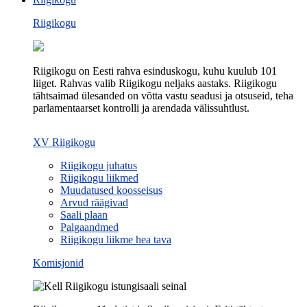
Riigikogu
Riigikogu on Eesti rahva esinduskogu, kuhu kuulub 101
liiget. Rahvas valib Riigikogu neljaks aastaks. Riigikogu
tähtsaimad ülesanded on võtta vastu seadusi ja otsuseid, teha
parlamentaarset kontrolli ja arendada välissuhtlust.
XV Riigikogu
Riigikogu juhatus
Riigikogu liikmed
Muudatused koosseisus
Arvud räägivad
Saali plaan
Palgaandmed
Riigikogu liikme hea tava
Komisjonid