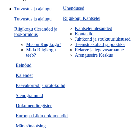
Ühendused
Tutvustus ja ajalugu
Riigikogu Kantselei
Tutvustus ja ajalugu
Kantselei ülesanded
Riigikogu ülesanded ja
Kontaktid
töökorraldus
Juhtkond ja struktuuriüksused
Mis on Riigikogu?
Teenistuskohad ja praktika
Mida Riigikogu
Eelarve ja tegevusaruanne
teeb?
Arenguseire Keskus
Eelnõud
Kalender
Päevakorrad ja protokollid
Stenogrammid
Dokumendiregister
Euroopa Liidu dokumendid
Märksõnaotsing