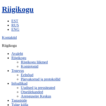
Riigikogu
EST
RUS
ENG
Kontaktid
Riigikogu
Avaleht
Riigikogu
Riigikogu liikmed
Komisjonid
Tegevus
Eelnõud
Päevakorrad ja protokollid
Infoallikad
Uudised ja pressiteated
Otseülekanded
Arenguseire Keskus
Tagasiside
Tulge külla