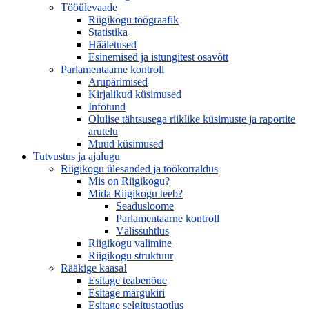
Tööülevaade
Riigikogu töögraafik
Statistika
Hääletused
Esinemised ja istungitest osavõtt
Parlamentaarne kontroll
Arupärimised
Kirjalikud küsimused
Infotund
Olulise tähtsusega riiklike küsimuste ja raportite
arutelu
Muud küsimused
Tutvustus ja ajalugu
Riigikogu ülesanded ja töökorraldus
Mis on Riigikogu?
Mida Riigikogu teeb?
Seadusloome
Parlamentaarne kontroll
Välissuhtlus
Riigikogu valimine
Riigikogu struktuur
Rääkige kaasa!
Esitage teabenõue
Esitage märgukiri
Esitage selgitustaotlus