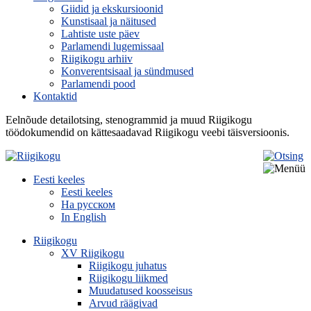
Giidid ja ekskursioonid
Kunstisaal ja näitused
Lahtiste uste päev
Parlamendi lugemissaal
Riigikogu arhiiv
Konverentsisaal ja sündmused
Parlamendi pood
Kontaktid
Eelnõude detailotsing, stenogrammid ja muud Riigikogu
töödokumendid on kättesaadavad Riigikogu veebi täisversioonis.
Eesti keeles
Eesti keeles
На русском
In English
Riigikogu
XV Riigikogu
Riigikogu juhatus
Riigikogu liikmed
Muudatused koosseisus
Arvud räägivad