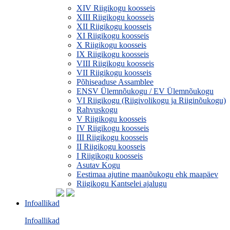
XIV Riigikogu koosseis
XIII Riigikogu koosseis
XII Riigikogu koosseis
XI Riigikogu koosseis
X Riigikogu koosseis
IX Riigikogu koosseis
VIII Riigikogu koosseis
VII Riigikogu koosseis
Põhiseaduse Assamblee
ENSV Ülemnõukogu / EV Ülemnõukogu
VI Riigikogu (Riigivolikogu ja Riiginõukogu)
Rahvuskogu
V Riigikogu koosseis
IV Riigikogu koosseis
III Riigikogu koosseis
II Riigikogu koosseis
I Riigikogu koosseis
Asutav Kogu
Eestimaa ajutine maanõukogu ehk maapäev
Riigikogu Kantselei ajalugu
Infoallikad
Infoallikad