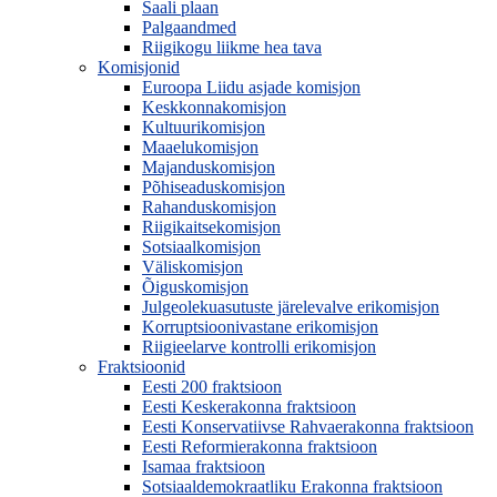
Saali plaan
Palgaandmed
Riigikogu liikme hea tava
Komisjonid
Euroopa Liidu asjade komisjon
Keskkonnakomisjon
Kultuurikomisjon
Maaelukomisjon
Majanduskomisjon
Põhiseaduskomisjon
Rahanduskomisjon
Riigikaitsekomisjon
Sotsiaalkomisjon
Väliskomisjon
Õiguskomisjon
Julgeolekuasutuste järelevalve erikomisjon
Korruptsioonivastane erikomisjon
Riigieelarve kontrolli erikomisjon
Fraktsioonid
Eesti 200 fraktsioon
Eesti Keskerakonna fraktsioon
Eesti Konservatiivse Rahvaerakonna fraktsioon
Eesti Reformierakonna fraktsioon
Isamaa fraktsioon
Sotsiaaldemokraatliku Erakonna fraktsioon