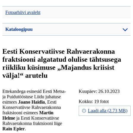
Fotoarhiivi avaleht
Kataloogipuu
Eesti Konservatiivse Rahvaerakonna
fraktsiooni algatatud olulise tähtsusega
riikliku küsimuse „Majandus kriisist
välja!“ arutelu
Ettekandega esinesid Eesti Metsa-
Kuupäev: 26.10.2023
ja Puidutööstuse Liidu juhatuse
Kokku: 19 fotot
esimees
Jaano Haidla
, Eesti
Konservatiivse Rahvaerakonna
Laadi alla (2.73 MB)
fraktsiooni esimees
Martin
Helme
ja Eesti Konservatiivse
Rahvaerakonna fraktsiooni liige
Rain Epler
.