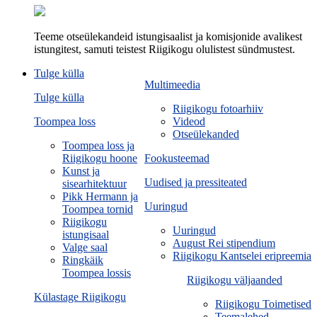
Teeme otseülekandeid istungisaalist ja komisjonide avalikest
istungitest, samuti teistest Riigikogu olulistest sündmustest.
Tulge külla
Multimeedia
Tulge külla
Riigikogu fotoarhiiv
Toompea loss
Videod
Otseülekanded
Toompea loss ja
Riigikogu hoone
Fookusteemad
Kunst ja
Uudised ja pressiteated
sisearhitektuur
Pikk Hermann ja
Uuringud
Toompea tornid
Riigikogu
Uuringud
istungisaal
August Rei stipendium
Valge saal
Riigikogu Kantselei eripreemia
Ringkäik
Toompea lossis
Riigikogu väljaanded
Külastage Riigikogu
Riigikogu Toimetised
Teemalehed