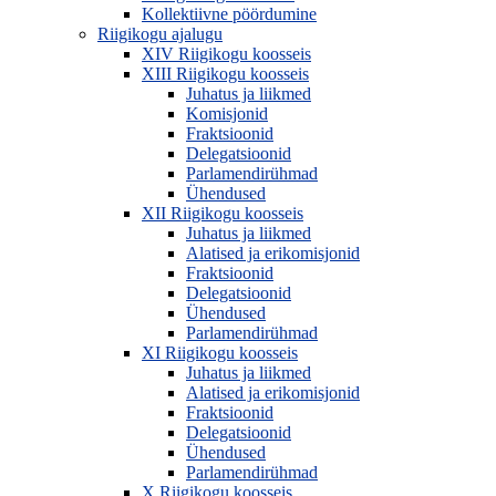
Kollektiivne pöördumine
Riigikogu ajalugu
XIV Riigikogu koosseis
XIII Riigikogu koosseis
Juhatus ja liikmed
Komisjonid
Fraktsioonid
Delegatsioonid
Parlamendirühmad
Ühendused
XII Riigikogu koosseis
Juhatus ja liikmed
Alatised ja erikomisjonid
Fraktsioonid
Delegatsioonid
Ühendused
Parlamendirühmad
XI Riigikogu koosseis
Juhatus ja liikmed
Alatised ja erikomisjonid
Fraktsioonid
Delegatsioonid
Ühendused
Parlamendirühmad
X Riigikogu koosseis