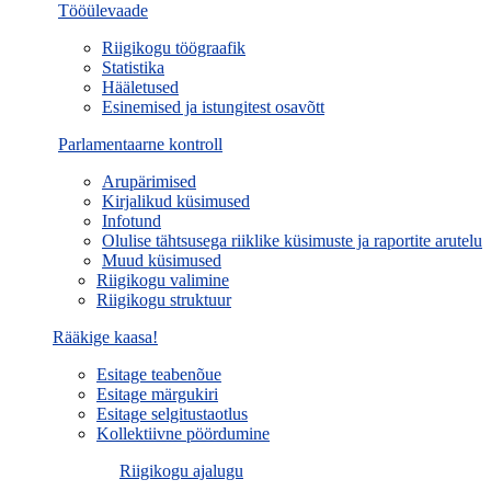
Tööülevaade
Riigikogu töögraafik
Statistika
Hääletused
Esinemised ja istungitest osavõtt
Parlamentaarne kontroll
Arupärimised
Kirjalikud küsimused
Infotund
Olulise tähtsusega riiklike küsimuste ja raportite arutelu
Muud küsimused
Riigikogu valimine
Riigikogu struktuur
Rääkige kaasa!
Esitage teabenõue
Esitage märgukiri
Esitage selgitustaotlus
Kollektiivne pöördumine
Riigikogu ajalugu