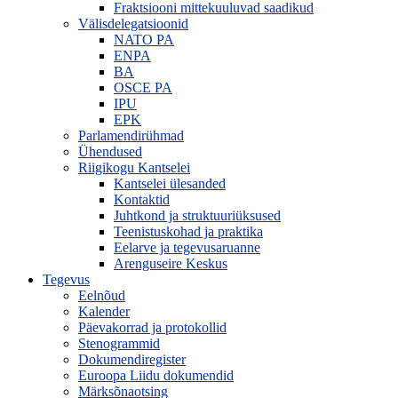
Fraktsiooni mittekuuluvad saadikud
Välisdelegatsioonid
NATO PA
ENPA
BA
OSCE PA
IPU
EPK
Parlamendirühmad
Ühendused
Riigikogu Kantselei
Kantselei ülesanded
Kontaktid
Juhtkond ja struktuuriüksused
Teenistuskohad ja praktika
Eelarve ja tegevusaruanne
Arenguseire Keskus
Tegevus
Eelnõud
Kalender
Päevakorrad ja protokollid
Stenogrammid
Dokumendiregister
Euroopa Liidu dokumendid
Märksõnaotsing