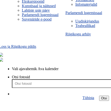
Ekskursioonid
Infomaterjalid
Kunstisaal ja näitused
Lahtiste uste päev
Parlamendi lugemissaal
Parlamendi lugemissaal
Suveniiride e-pood
Uudiskirjandus
Teabeallikad
Riigikogu arhiiv
Loss ja Riigikogu pildis
Vali ajavahemik
Ava kalender
Otsi fotosid
Tühista
Otsi