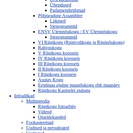
Ühendused
Parlamendirühmad
Põhiseaduse Assamblee
Liikmed
Stenogrammid
ENSV Ülemnõukogu / EV Ülemnõukogu
Stenogrammid
VI Riigikogu (Riigivolikogu ja Riiginõukogu)
Rahvuskogu
V Riigikogu koosseis
IV Riigikogu koosseis
III Riigikogu koosseis
II Riigikogu koosseis
I Riigikogu koosseis
Asutav Kogu
Eestimaa ajutine maanõukogu ehk maapäev
Riigikogu Kantselei ajalugu
Infoallikad
Multimeedia
Riigikogu fotoarhiiv
Videod
Otseülekanded
Fookusteemad
Uudised ja pressiteated