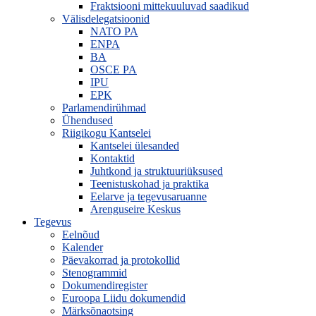
Fraktsiooni mittekuuluvad saadikud
Välisdelegatsioonid
NATO PA
ENPA
BA
OSCE PA
IPU
EPK
Parlamendirühmad
Ühendused
Riigikogu Kantselei
Kantselei ülesanded
Kontaktid
Juhtkond ja struktuuriüksused
Teenistuskohad ja praktika
Eelarve ja tegevusaruanne
Arenguseire Keskus
Tegevus
Eelnõud
Kalender
Päevakorrad ja protokollid
Stenogrammid
Dokumendiregister
Euroopa Liidu dokumendid
Märksõnaotsing