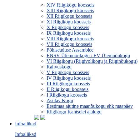
XIV Riigikogu koosseis
XIII Riigikogu koosseis
XII Riigikogu koosseis
XI Riigikogu koosseis
X Riigikogu koosseis
IX Riigikogu koosseis
VIII Riigikogu koosseis
VII Riigikogu koosseis
Põhiseaduse Assamblee
ENSV Ülemnõukogu / EV Ülemnõukogu
VI Riigikogu (Riigivolikogu ja Riiginõukogu)
Rahvuskogu
V Riigikogu koosseis
IV Riigikogu koosseis
III Riigikogu koosseis
II Riigikogu koosseis
I Riigikogu koosseis
Asutav Kogu
Eestimaa ajutine maanõukogu ehk maapäev
Riigikogu Kantselei ajalugu
Infoallikad
Infoallikad