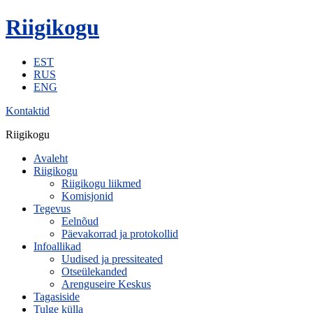
Riigikogu
EST
RUS
ENG
Kontaktid
Riigikogu
Avaleht
Riigikogu
Riigikogu liikmed
Komisjonid
Tegevus
Eelnõud
Päevakorrad ja protokollid
Infoallikad
Uudised ja pressiteated
Otseülekanded
Arenguseire Keskus
Tagasiside
Tulge külla