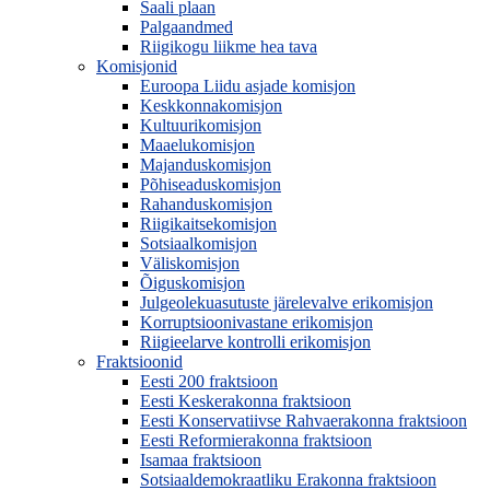
Saali plaan
Palgaandmed
Riigikogu liikme hea tava
Komisjonid
Euroopa Liidu asjade komisjon
Keskkonnakomisjon
Kultuurikomisjon
Maaelukomisjon
Majanduskomisjon
Põhiseaduskomisjon
Rahanduskomisjon
Riigikaitsekomisjon
Sotsiaalkomisjon
Väliskomisjon
Õiguskomisjon
Julgeolekuasutuste järelevalve erikomisjon
Korruptsioonivastane erikomisjon
Riigieelarve kontrolli erikomisjon
Fraktsioonid
Eesti 200 fraktsioon
Eesti Keskerakonna fraktsioon
Eesti Konservatiivse Rahvaerakonna fraktsioon
Eesti Reformierakonna fraktsioon
Isamaa fraktsioon
Sotsiaaldemokraatliku Erakonna fraktsioon