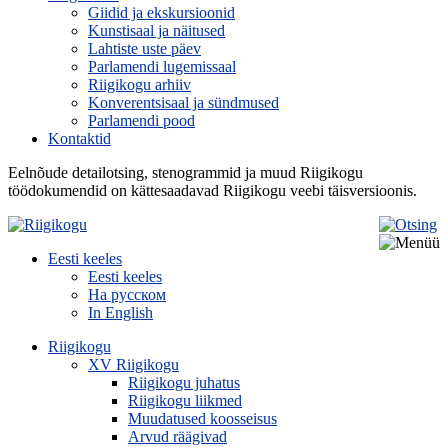
Giidid ja ekskursioonid
Kunstisaal ja näitused
Lahtiste uste päev
Parlamendi lugemissaal
Riigikogu arhiiv
Konverentsisaal ja sündmused
Parlamendi pood
Kontaktid
Eelnõude detailotsing, stenogrammid ja muud Riigikogu
töödokumendid on kättesaadavad Riigikogu veebi täisversioonis.
Eesti keeles
Eesti keeles
На русском
In English
Riigikogu
XV Riigikogu
Riigikogu juhatus
Riigikogu liikmed
Muudatused koosseisus
Arvud räägivad