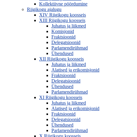
Kollektiivne pöördumine
Riigikogu ajalugu
XIV Riigikogu koosseis
XIII Riigikogu koosseis
Juhatus ja liikmed
Komisjonid
Fraktsioonid
Delegatsioonid
Parlamendirühmad
Ühendused
XII Riigikogu koosseis
Juhatus ja liikmed
Alatised ja erikomisjonid
Fraktsioonid
Delegatsioonid
Ühendused
Parlamendirühmad
XI Riigikogu koosseis
Juhatus ja liikmed
Alatised ja erikomisjonid
Fraktsioonid
Delegatsioonid
Ühendused
Parlamendirühmad
X Riigikogu koosseis