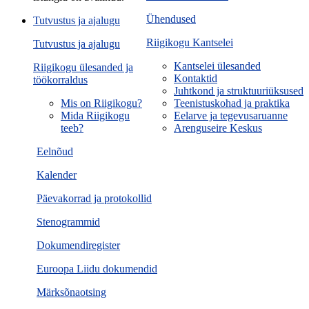
Ühendused
Tutvustus ja ajalugu
Riigikogu Kantselei
Tutvustus ja ajalugu
Kantselei ülesanded
Riigikogu ülesanded ja
Kontaktid
töökorraldus
Juhtkond ja struktuuriüksused
Mis on Riigikogu?
Teenistuskohad ja praktika
Mida Riigikogu
Eelarve ja tegevusaruanne
teeb?
Arenguseire Keskus
Eelnõud
Kalender
Päevakorrad ja protokollid
Stenogrammid
Dokumendiregister
Euroopa Liidu dokumendid
Märksõnaotsing