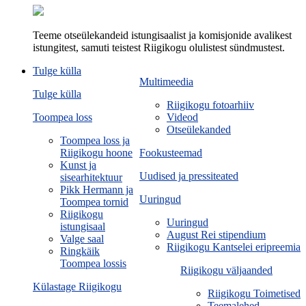
Teeme otseülekandeid istungisaalist ja komisjonide avalikest
istungitest, samuti teistest Riigikogu olulistest sündmustest.
Tulge külla
Multimeedia
Tulge külla
Riigikogu fotoarhiiv
Toompea loss
Videod
Otseülekanded
Toompea loss ja
Riigikogu hoone
Fookusteemad
Kunst ja
Uudised ja pressiteated
sisearhitektuur
Pikk Hermann ja
Uuringud
Toompea tornid
Riigikogu
Uuringud
istungisaal
August Rei stipendium
Valge saal
Riigikogu Kantselei eripreemia
Ringkäik
Toompea lossis
Riigikogu väljaanded
Külastage Riigikogu
Riigikogu Toimetised
Teemalehed