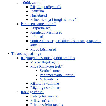
Tööülevaade
Riigikogu töögraafik
Statistika
Hääletused
Esinemised ja istungitest osavõtt
Parlamentaarne kontroll
Arupärimised
Kirjalikud küsimused
Infotund
Olulise tähtsusega riiklike küsimuste ja raportite
arutelu
Muud küsimused
Tutvustus ja ajalugu
Riigikogu ülesanded ja töökorraldus
Mis on Riigikogu?
Mida Riigikogu teeb?
Seadusloome
Parlamentaarne kontroll
Välissuhtlus
Riigikogu valimine
Riigikogu struktuur
Rääkige kaasa!
Esitage teabenõue
Esitage märgukiri
Esitage selgitustaotlus