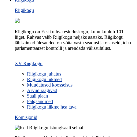
Riigikogu
Riigikogu on Eesti rahva esinduskogu, kuhu kuulub 101
liiget. Rahvas valib Riigikogu neljaks aastaks. Riigikogu
tähtsaimad ülesanded on võtta vastu seadusi ja otsuseid, teha
parlamentaarset kontrolli ja arendada välissuhtlust.
XV Riigikogu
Riigikogu juhatus
Riigikogu liikmed
Muudatused koosseisus
Arvud räägivad
Saali plaan
Palgaandmed
Riigikogu liikme hea tava
Komisjonid