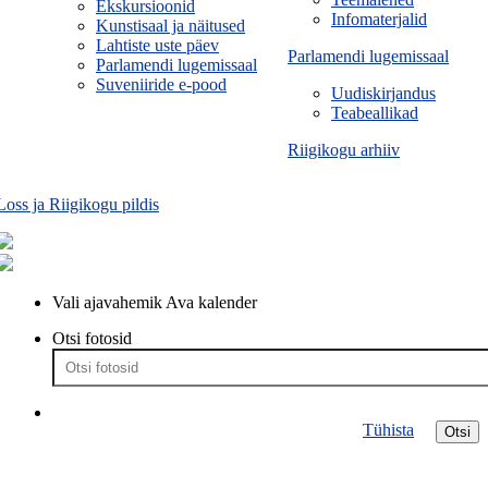
Ekskursioonid
Infomaterjalid
Kunstisaal ja näitused
Lahtiste uste päev
Parlamendi lugemissaal
Parlamendi lugemissaal
Suveniiride e-pood
Uudiskirjandus
Teabeallikad
Riigikogu arhiiv
Loss ja Riigikogu pildis
Vali ajavahemik
Ava kalender
Otsi fotosid
Tühista
Otsi