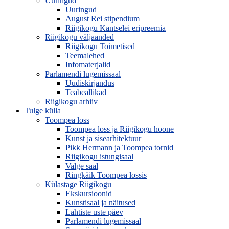
Uuringud
Uuringud
August Rei stipendium
Riigikogu Kantselei eripreemia
Riigikogu väljaanded
Riigikogu Toimetised
Teemalehed
Infomaterjalid
Parlamendi lugemissaal
Uudiskirjandus
Teabeallikad
Riigikogu arhiiv
Tulge külla
Toompea loss
Toompea loss ja Riigikogu hoone
Kunst ja sisearhitektuur
Pikk Hermann ja Toompea tornid
Riigikogu istungisaal
Valge saal
Ringkäik Toompea lossis
Külastage Riigikogu
Ekskursioonid
Kunstisaal ja näitused
Lahtiste uste päev
Parlamendi lugemissaal