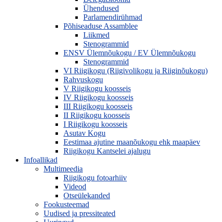
Ühendused
Parlamendirühmad
Põhiseaduse Assamblee
Liikmed
Stenogrammid
ENSV Ülemnõukogu / EV Ülemnõukogu
Stenogrammid
VI Riigikogu (Riigivolikogu ja Riiginõukogu)
Rahvuskogu
V Riigikogu koosseis
IV Riigikogu koosseis
III Riigikogu koosseis
II Riigikogu koosseis
I Riigikogu koosseis
Asutav Kogu
Eestimaa ajutine maanõukogu ehk maapäev
Riigikogu Kantselei ajalugu
Infoallikad
Multimeedia
Riigikogu fotoarhiiv
Videod
Otseülekanded
Fookusteemad
Uudised ja pressiteated