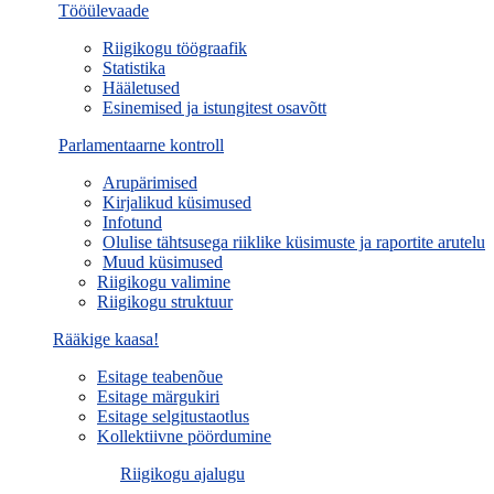
Tööülevaade
Riigikogu töögraafik
Statistika
Hääletused
Esinemised ja istungitest osavõtt
Parlamentaarne kontroll
Arupärimised
Kirjalikud küsimused
Infotund
Olulise tähtsusega riiklike küsimuste ja raportite arutelu
Muud küsimused
Riigikogu valimine
Riigikogu struktuur
Rääkige kaasa!
Esitage teabenõue
Esitage märgukiri
Esitage selgitustaotlus
Kollektiivne pöördumine
Riigikogu ajalugu