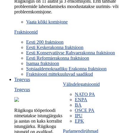
Riigikogus on 11 alatist ja 3 erikomisjoni. Eriti tähtsate
probleemide lahendamiseks moodustatakse uurimis- või
probleemkomisjone.
Vaata kõiki komisjone
Fraktsioonid
Eesti 200 fraktsioon
Eesti Keskerakonna fraktsioon
Eesti Konservatiivse Rahvaerakonna fraktsioon
Eesti Reformierakonna fraktsioon
Isamaa fraktsioon
Sotsiaaldemokraatliku Erakonna fraktsioon
Fraktsiooni mittekuuluvad saadikud
Tegevus
Välisdelegatsioonid
Tegevus
NATO PA
ENPA
BA
Riigikogu tööperioodi
OSCE PA
nimetatakse istungjärguks
IPU
ja aastas on kaks korralist
EPK
istungjärku. Riigikogu
Parlamendirühmad
istungid on avalikud.