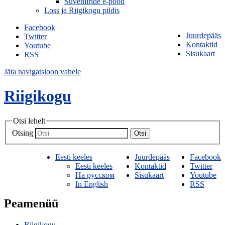
Suveniiride e-pood
Loss ja Riigikogu pildis
Facebook
Juurdepääs
Twitter
Kontaktid
Youtube
Sisukaart
RSS
Jäta navigatsioon vahele
Riigikogu
Otsi lehelt
Otsing
Otsi
Eesti keeles
Juurdepääs
Facebook
Eesti keeles
Kontaktid
Twitter
На русском
Sisukaart
Youtube
In English
RSS
Peamenüü
Riigikogu