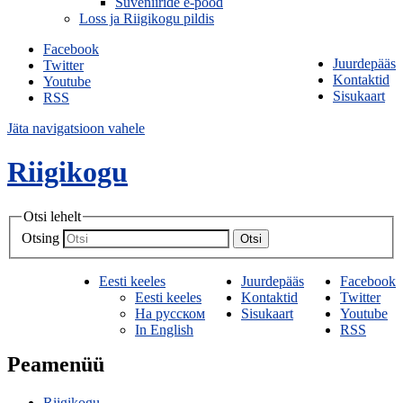
Suveniiride e-pood
Loss ja Riigikogu pildis
Facebook
Juurdepääs
Twitter
Kontaktid
Youtube
Sisukaart
RSS
Jäta navigatsioon vahele
Riigikogu
Otsi lehelt
Otsing
Otsi
Eesti keeles
Juurdepääs
Facebook
Eesti keeles
Kontaktid
Twitter
На русском
Sisukaart
Youtube
In English
RSS
Peamenüü
Riigikogu