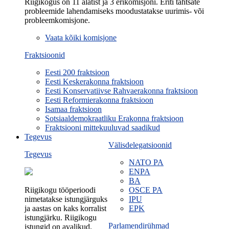
Riigikogus on 11 alatist ja 3 erikomisjoni. Eriti tähtsate
probleemide lahendamiseks moodustatakse uurimis- või
probleemkomisjone.
Vaata kõiki komisjone
Fraktsioonid
Eesti 200 fraktsioon
Eesti Keskerakonna fraktsioon
Eesti Konservatiivse Rahvaerakonna fraktsioon
Eesti Reformierakonna fraktsioon
Isamaa fraktsioon
Sotsiaaldemokraatliku Erakonna fraktsioon
Fraktsiooni mittekuuluvad saadikud
Tegevus
Välisdelegatsioonid
Tegevus
NATO PA
ENPA
BA
Riigikogu tööperioodi
OSCE PA
nimetatakse istungjärguks
IPU
ja aastas on kaks korralist
EPK
istungjärku. Riigikogu
Parlamendirühmad
istungid on avalikud.