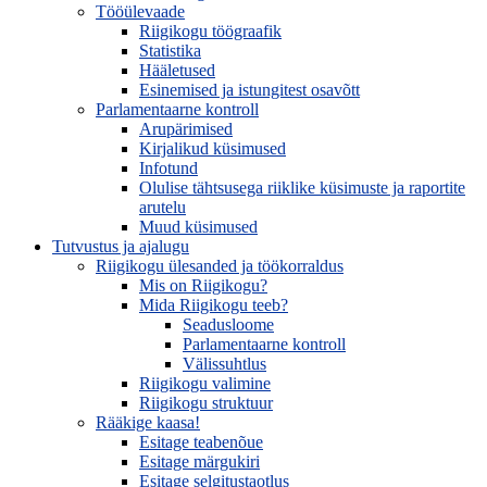
Tööülevaade
Riigikogu töögraafik
Statistika
Hääletused
Esinemised ja istungitest osavõtt
Parlamentaarne kontroll
Arupärimised
Kirjalikud küsimused
Infotund
Olulise tähtsusega riiklike küsimuste ja raportite
arutelu
Muud küsimused
Tutvustus ja ajalugu
Riigikogu ülesanded ja töökorraldus
Mis on Riigikogu?
Mida Riigikogu teeb?
Seadusloome
Parlamentaarne kontroll
Välissuhtlus
Riigikogu valimine
Riigikogu struktuur
Rääkige kaasa!
Esitage teabenõue
Esitage märgukiri
Esitage selgitustaotlus