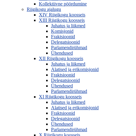
Kollektiivne pöördumine
Riigikogu ajalugu
XIV Riigikogu koosseis
XIII Riigikogu koosseis
Juhatus ja liikmed
Komisjonid
Fraktsioonid
Delegatsioonid
Parlamendirühmad
Ühendused
XII Riigikogu koosseis
Juhatus ja liikmed
Alatised ja erikomisjonid
Fraktsioonid
Delegatsioonid
Ühendused
Parlamendirühmad
XI Riigikogu koosseis
Juhatus ja liikmed
Alatised ja erikomisjonid
Fraktsioonid
Delegatsioonid
Ühendused
Parlamendirühmad
X Riigikogu koosseis