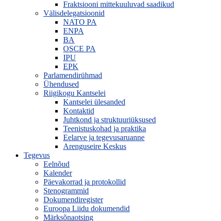
Fraktsiooni mittekuuluvad saadikud
Välisdelegatsioonid
NATO PA
ENPA
BA
OSCE PA
IPU
EPK
Parlamendirühmad
Ühendused
Riigikogu Kantselei
Kantselei ülesanded
Kontaktid
Juhtkond ja struktuuriüksused
Teenistuskohad ja praktika
Eelarve ja tegevusaruanne
Arenguseire Keskus
Tegevus
Eelnõud
Kalender
Päevakorrad ja protokollid
Stenogrammid
Dokumendiregister
Euroopa Liidu dokumendid
Märksõnaotsing