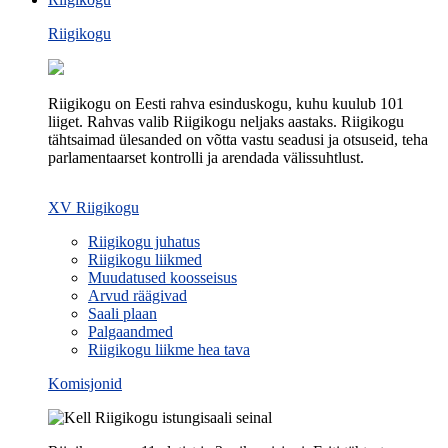
Riigikogu
Riigikogu on Eesti rahva esinduskogu, kuhu kuulub 101
liiget. Rahvas valib Riigikogu neljaks aastaks. Riigikogu
tähtsaimad ülesanded on võtta vastu seadusi ja otsuseid, teha
parlamentaarset kontrolli ja arendada välissuhtlust.
XV Riigikogu
Riigikogu juhatus
Riigikogu liikmed
Muudatused koosseisus
Arvud räägivad
Saali plaan
Palgaandmed
Riigikogu liikme hea tava
Komisjonid