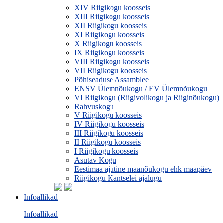
XIV Riigikogu koosseis
XIII Riigikogu koosseis
XII Riigikogu koosseis
XI Riigikogu koosseis
X Riigikogu koosseis
IX Riigikogu koosseis
VIII Riigikogu koosseis
VII Riigikogu koosseis
Põhiseaduse Assamblee
ENSV Ülemnõukogu / EV Ülemnõukogu
VI Riigikogu (Riigivolikogu ja Riiginõukogu)
Rahvuskogu
V Riigikogu koosseis
IV Riigikogu koosseis
III Riigikogu koosseis
II Riigikogu koosseis
I Riigikogu koosseis
Asutav Kogu
Eestimaa ajutine maanõukogu ehk maapäev
Riigikogu Kantselei ajalugu
Infoallikad
Infoallikad