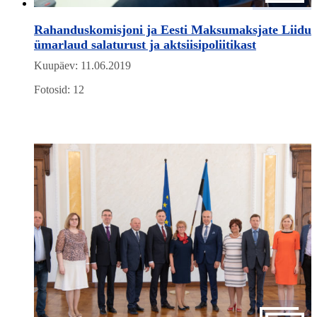
Rahanduskomisjoni ja Eesti Maksumaksjate Liidu
ümarlaud salaturust ja aktsiisipoliitikast
Kuupäev: 11.06.2019
Fotosid: 12