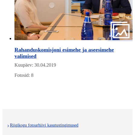
Rahanduskomisjoni esimehe ja aseesimehe
valimised
Kuupäev: 30.04.2019
Fotosid: 8
Riigikogu fotoarhiivi kasutustingimused