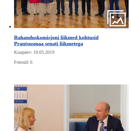
Rahanduskomisjoni liikmed kohtusid
Prantsusmaa senati liikmetega
Kuupäev: 10.05.2019
Fotosid: 6