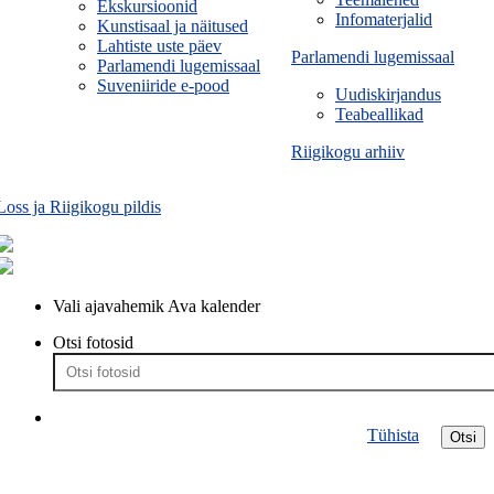
Ekskursioonid
Infomaterjalid
Kunstisaal ja näitused
Lahtiste uste päev
Parlamendi lugemissaal
Parlamendi lugemissaal
Suveniiride e-pood
Uudiskirjandus
Teabeallikad
Riigikogu arhiiv
Loss ja Riigikogu pildis
Vali ajavahemik
Ava kalender
Otsi fotosid
Tühista
Otsi