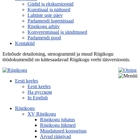
Giidid ja ekskursioonid
Kunstisaal ja näitused
Lahtiste uste päev
Parlamendi lugemissaal
Riigikogu arhiiv
Konverentsisaal ja sündmused
Parlamendi pood
Kontaktid
Eelnõude detailotsing, stenogrammid ja muud Riigikogu
töödokumendid on kättesaadavad Riigikogu veebi täisversioonis.
Eesti keeles
Eesti keeles
На русском
In English
Riigikogu
XV Riigikogu
Riigikogu juhatus
Riigikogu liikmed
Muudatused koosseisus
Arvud räägivad