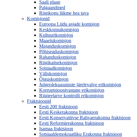
Saali plaan
Palgaandmed
Riigikogu liikme hea tava
Komisjonid
Euroopa Liidu asjade komisjon
Keskkonnakomisjon
Kultuurikomisjon
Maaelukomisjon
Majanduskomisjon
Põhiseaduskomisjon
Rahanduskomisjon
Riigikaitsekomisjon
Sotsiaalkomisjon
Väliskomisjon
Õiguskomisjon
Julgeolekuasutuste järelevalve erikomisjon
Korruptsioonivastane erikomisjon
Riigieelarve kontrolli erikomisjon
Fraktsioonid
Eesti 200 fraktsioon
Eesti Keskerakonna fraktsioon
Eesti Konservatiivse Rahvaerakonna fraktsioon
Eesti Reformierakonna fraktsioon
Isamaa fraktsioon
Sotsiaaldemokraatliku Erakonna fraktsioon