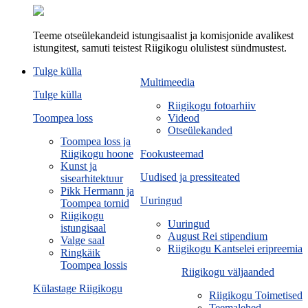
Teeme otseülekandeid istungisaalist ja komisjonide avalikest
istungitest, samuti teistest Riigikogu olulistest sündmustest.
Tulge külla
Multimeedia
Tulge külla
Riigikogu fotoarhiiv
Toompea loss
Videod
Otseülekanded
Toompea loss ja
Riigikogu hoone
Fookusteemad
Kunst ja
Uudised ja pressiteated
sisearhitektuur
Pikk Hermann ja
Uuringud
Toompea tornid
Riigikogu
Uuringud
istungisaal
August Rei stipendium
Valge saal
Riigikogu Kantselei eripreemia
Ringkäik
Toompea lossis
Riigikogu väljaanded
Külastage Riigikogu
Riigikogu Toimetised
Teemalehed