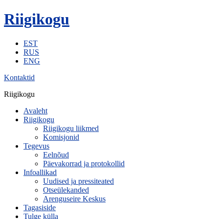
Riigikogu
EST
RUS
ENG
Kontaktid
Riigikogu
Avaleht
Riigikogu
Riigikogu liikmed
Komisjonid
Tegevus
Eelnõud
Päevakorrad ja protokollid
Infoallikad
Uudised ja pressiteated
Otseülekanded
Arenguseire Keskus
Tagasiside
Tulge külla