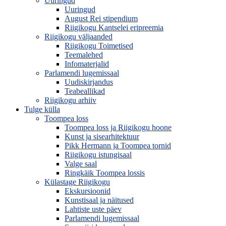
Uuringud
Uuringud
August Rei stipendium
Riigikogu Kantselei eripreemia
Riigikogu väljaanded
Riigikogu Toimetised
Teemalehed
Infomaterjalid
Parlamendi lugemissaal
Uudiskirjandus
Teabeallikad
Riigikogu arhiiv
Tulge külla
Toompea loss
Toompea loss ja Riigikogu hoone
Kunst ja sisearhitektuur
Pikk Hermann ja Toompea tornid
Riigikogu istungisaal
Valge saal
Ringkäik Toompea lossis
Külastage Riigikogu
Ekskursioonid
Kunstisaal ja näitused
Lahtiste uste päev
Parlamendi lugemissaal