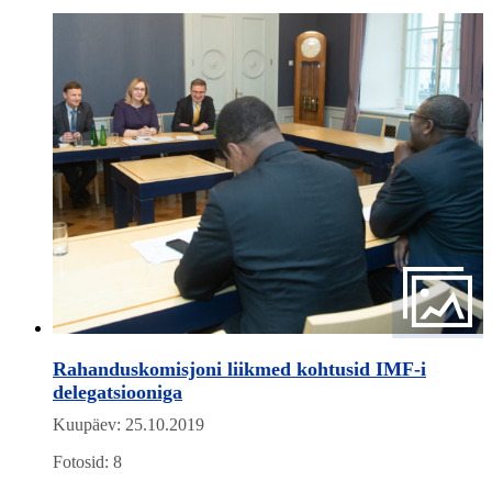
Rahanduskomisjoni liikmed kohtusid IMF-i
delegatsiooniga
Kuupäev: 25.10.2019
Fotosid: 8