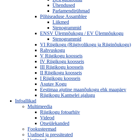
Ühendused
Parlamendirühmad
Põhiseaduse Assamblee
Liikmed
Stenogrammid
ENSV Ülemnõukogu / EV Ülemnõukogu
Stenogrammid
VI Riigikogu (Riigivolikogu ja Riiginõukogu)
Rahvuskogu
V Riigikogu koosseis
IV Riigikogu koosseis
III Riigikogu koosseis
II Riigikogu koosseis
I Riigikogu koosseis
Asutav Kogu
Eestimaa ajutine maanõukogu ehk maapäev
Riigikogu Kantselei ajalugu
Infoallikad
Multimeedia
Riigikogu fotoarhiiv
Videod
Otseülekanded
Fookusteemad
Uudised ja pressiteated