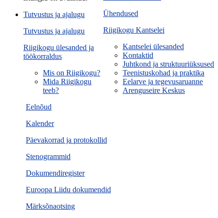
Ühendused
Tutvustus ja ajalugu
Riigikogu Kantselei
Tutvustus ja ajalugu
Kantselei ülesanded
Riigikogu ülesanded ja
Kontaktid
töökorraldus
Juhtkond ja struktuuriüksused
Mis on Riigikogu?
Teenistuskohad ja praktika
Mida Riigikogu
Eelarve ja tegevusaruanne
teeb?
Arenguseire Keskus
Eelnõud
Kalender
Päevakorrad ja protokollid
Stenogrammid
Dokumendiregister
Euroopa Liidu dokumendid
Märksõnaotsing