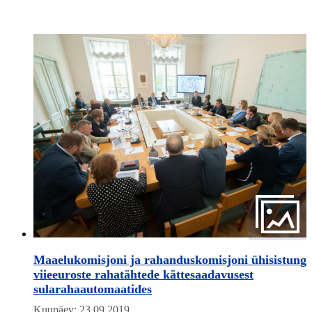
Maaelukomisjoni ja rahanduskomisjoni ühisistung
viieeuroste rahatähtede kättesaadavusest
sularahaautomaatides
Kuupäev: 23.09.2019