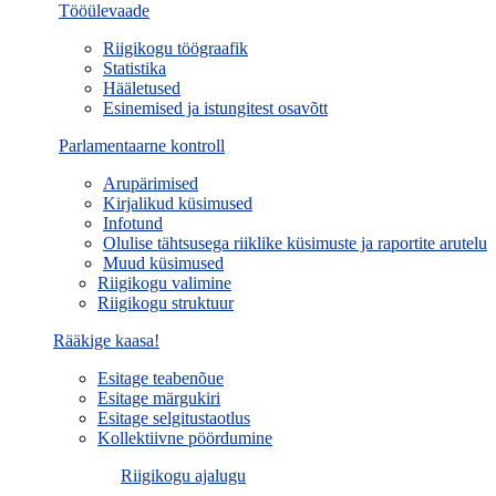
Tööülevaade
Riigikogu töögraafik
Statistika
Hääletused
Esinemised ja istungitest osavõtt
Parlamentaarne kontroll
Arupärimised
Kirjalikud küsimused
Infotund
Olulise tähtsusega riiklike küsimuste ja raportite arutelu
Muud küsimused
Riigikogu valimine
Riigikogu struktuur
Rääkige kaasa!
Esitage teabenõue
Esitage märgukiri
Esitage selgitustaotlus
Kollektiivne pöördumine
Riigikogu ajalugu