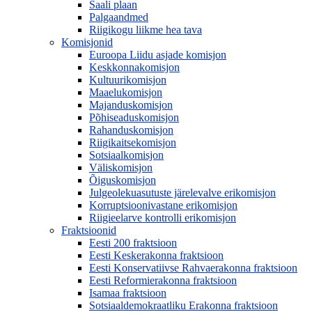
Saali plaan
Palgaandmed
Riigikogu liikme hea tava
Komisjonid
Euroopa Liidu asjade komisjon
Keskkonnakomisjon
Kultuurikomisjon
Maaelukomisjon
Majanduskomisjon
Põhiseaduskomisjon
Rahanduskomisjon
Riigikaitsekomisjon
Sotsiaalkomisjon
Väliskomisjon
Õiguskomisjon
Julgeolekuasutuste järelevalve erikomisjon
Korruptsioonivastane erikomisjon
Riigieelarve kontrolli erikomisjon
Fraktsioonid
Eesti 200 fraktsioon
Eesti Keskerakonna fraktsioon
Eesti Konservatiivse Rahvaerakonna fraktsioon
Eesti Reformierakonna fraktsioon
Isamaa fraktsioon
Sotsiaaldemokraatliku Erakonna fraktsioon