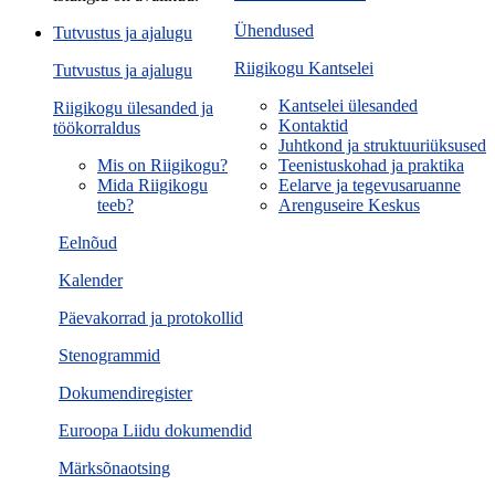
Ühendused
Tutvustus ja ajalugu
Riigikogu Kantselei
Tutvustus ja ajalugu
Kantselei ülesanded
Riigikogu ülesanded ja
Kontaktid
töökorraldus
Juhtkond ja struktuuriüksused
Mis on Riigikogu?
Teenistuskohad ja praktika
Mida Riigikogu
Eelarve ja tegevusaruanne
teeb?
Arenguseire Keskus
Eelnõud
Kalender
Päevakorrad ja protokollid
Stenogrammid
Dokumendiregister
Euroopa Liidu dokumendid
Märksõnaotsing