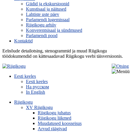
Giidid ja ekskursioonid
Kunstisaal ja näitused
Lahtiste uste päev
Parlamendi lugemissaal
Riigikogu arhiiv
Konverentsisaal ja sündmused
Parlamendi pood
Kontaktid
Eelnõude detailotsing, stenogrammid ja muud Riigikogu
töödokumendid on kättesaadavad Riigikogu veebi täisversioonis.
Eesti keeles
Eesti keeles
На русском
In English
Riigikogu
XV Riigikogu
Riigikogu juhatus
Riigikogu liikmed
Muudatused koosseisus
Arvud räägivad