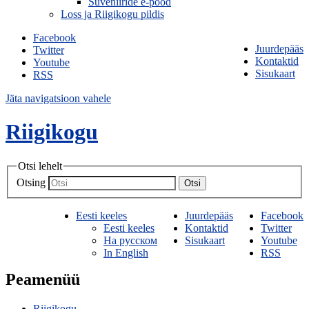
Suveniiride e-pood
Loss ja Riigikogu pildis
Facebook
Juurdepääs
Twitter
Kontaktid
Youtube
Sisukaart
RSS
Jäta navigatsioon vahele
Riigikogu
Otsi lehelt
Otsing
Otsi
Eesti keeles
Juurdepääs
Facebook
Eesti keeles
Kontaktid
Twitter
На русском
Sisukaart
Youtube
In English
RSS
Peamenüü
Riigikogu