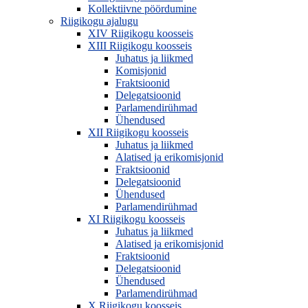
Kollektiivne pöördumine
Riigikogu ajalugu
XIV Riigikogu koosseis
XIII Riigikogu koosseis
Juhatus ja liikmed
Komisjonid
Fraktsioonid
Delegatsioonid
Parlamendirühmad
Ühendused
XII Riigikogu koosseis
Juhatus ja liikmed
Alatised ja erikomisjonid
Fraktsioonid
Delegatsioonid
Ühendused
Parlamendirühmad
XI Riigikogu koosseis
Juhatus ja liikmed
Alatised ja erikomisjonid
Fraktsioonid
Delegatsioonid
Ühendused
Parlamendirühmad
X Riigikogu koosseis