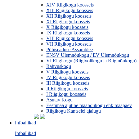
XIV Riigikogu koosseis
XIII Riigikogu koosseis
XII Riigikogu koosseis
XI Riigikogu koosseis
X Riigikogu koosseis
IX Riigikogu koosseis
VIII Riigikogu koosseis
VII Riigikogu koosseis
Põhiseaduse Assamblee
ENSV Ülemnõukogu / EV Ülemnõukogu
VI Riigikogu (Riigivolikogu ja Riiginõukogu)
Rahvuskogu
V Riigikogu koosseis
IV Riigikogu koosseis
III Riigikogu koosseis
II Riigikogu koosseis
I Riigikogu koosseis
Asutav Kogu
Eestimaa ajutine maanõukogu ehk maapäev
Riigikogu Kantselei ajalugu
Infoallikad
Infoallikad