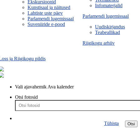
Ekskursioonid
Infomaterjalid
Kunstisaal ja näitused
Lahtiste uste päev
Parlamendi lugemissaal
Parlamendi lugemissaal
Suveniiride e-pood
Uudiskirjandus
Teabeallikad
Riigikogu arhiiv
Loss ja Riigikogu pildis
Vali ajavahemik
Ava kalender
Otsi fotosid
Tühista
Otsi