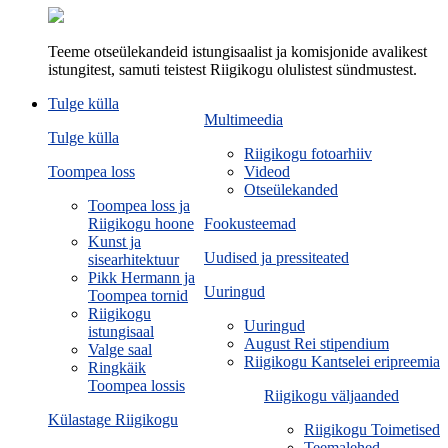
Teeme otseülekandeid istungisaalist ja komisjonide avalikest
istungitest, samuti teistest Riigikogu olulistest sündmustest.
Tulge külla
Multimeedia
Tulge külla
Riigikogu fotoarhiiv
Toompea loss
Videod
Otseülekanded
Toompea loss ja
Riigikogu hoone
Fookusteemad
Kunst ja
Uudised ja pressiteated
sisearhitektuur
Pikk Hermann ja
Uuringud
Toompea tornid
Riigikogu
Uuringud
istungisaal
August Rei stipendium
Valge saal
Riigikogu Kantselei eripreemia
Ringkäik
Toompea lossis
Riigikogu väljaanded
Külastage Riigikogu
Riigikogu Toimetised
Teemalehed