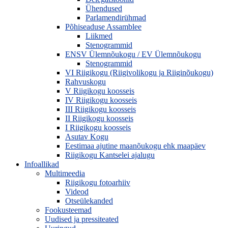
Ühendused
Parlamendirühmad
Põhiseaduse Assamblee
Liikmed
Stenogrammid
ENSV Ülemnõukogu / EV Ülemnõukogu
Stenogrammid
VI Riigikogu (Riigivolikogu ja Riiginõukogu)
Rahvuskogu
V Riigikogu koosseis
IV Riigikogu koosseis
III Riigikogu koosseis
II Riigikogu koosseis
I Riigikogu koosseis
Asutav Kogu
Eestimaa ajutine maanõukogu ehk maapäev
Riigikogu Kantselei ajalugu
Infoallikad
Multimeedia
Riigikogu fotoarhiiv
Videod
Otseülekanded
Fookusteemad
Uudised ja pressiteated