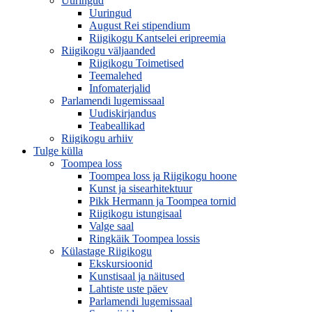
Uuringud
Uuringud
August Rei stipendium
Riigikogu Kantselei eripreemia
Riigikogu väljaanded
Riigikogu Toimetised
Teemalehed
Infomaterjalid
Parlamendi lugemissaal
Uudiskirjandus
Teabeallikad
Riigikogu arhiiv
Tulge külla
Toompea loss
Toompea loss ja Riigikogu hoone
Kunst ja sisearhitektuur
Pikk Hermann ja Toompea tornid
Riigikogu istungisaal
Valge saal
Ringkäik Toompea lossis
Külastage Riigikogu
Ekskursioonid
Kunstisaal ja näitused
Lahtiste uste päev
Parlamendi lugemissaal