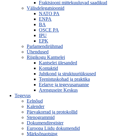
Fraktsiooni mittekuuluvad saadikud
Välisdelegatsioonid
NATO PA
ENPA
BA
OSCE PA
IPU
EPK
Parlamendirühmad
Ühendused
Riigikogu Kantselei
Kantselei ülesanded
Kontaktid
Juhtkond ja struktuuriüksused
Teenistuskohad ja praktika
Eelarve ja tegevusaruanne
Arenguseire Keskus
Tegevus
Eelnõud
Kalender
Päevakorrad ja protokollid
Stenogrammid
Dokumendiregister
Euroopa Liidu dokumendid
Märksõnaotsing