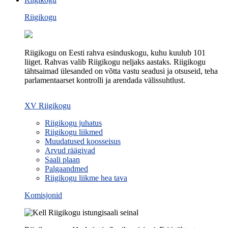
Riigikogu
Riigikogu on Eesti rahva esinduskogu, kuhu kuulub 101
liiget. Rahvas valib Riigikogu neljaks aastaks. Riigikogu
tähtsaimad ülesanded on võtta vastu seadusi ja otsuseid, teha
parlamentaarset kontrolli ja arendada välissuhtlust.
XV Riigikogu
Riigikogu juhatus
Riigikogu liikmed
Muudatused koosseisus
Arvud räägivad
Saali plaan
Palgaandmed
Riigikogu liikme hea tava
Komisjonid