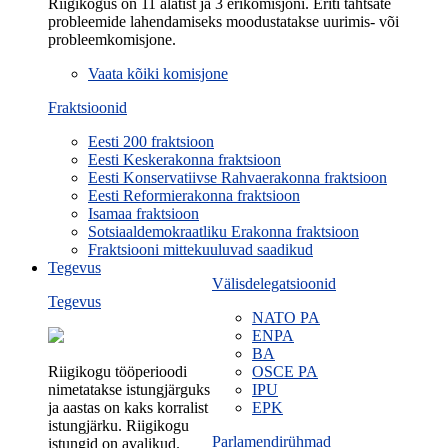
Riigikogus on 11 alatist ja 3 erikomisjoni. Eriti tähtsate
probleemide lahendamiseks moodustatakse uurimis- või
probleemkomisjone.
Vaata kõiki komisjone
Fraktsioonid
Eesti 200 fraktsioon
Eesti Keskerakonna fraktsioon
Eesti Konservatiivse Rahvaerakonna fraktsioon
Eesti Reformierakonna fraktsioon
Isamaa fraktsioon
Sotsiaaldemokraatliku Erakonna fraktsioon
Fraktsiooni mittekuuluvad saadikud
Tegevus
Välisdelegatsioonid
Tegevus
NATO PA
ENPA
BA
Riigikogu tööperioodi
OSCE PA
nimetatakse istungjärguks
IPU
ja aastas on kaks korralist
EPK
istungjärku. Riigikogu
Parlamendirühmad
istungid on avalikud.