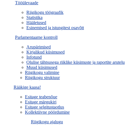
Tööülevaade
Riigikogu töögraafik
Statistika
Hääletused
Esinemised ja istungitest osavõtt
Parlamentaarne kontroll
Arupärimised
Kirjalikud küsimused
Infotund
Olulise tähtsusega riiklike küsimuste ja raportite arutelu
Muud küsimused
Riigikogu valimine
Riigikogu struktuur
Rääkige kaasa!
Esitage teabenõue
Esitage märgukiri
Esitage selgitustaotlus
Kollektiivne pöördumine
Riigikogu ajalugu