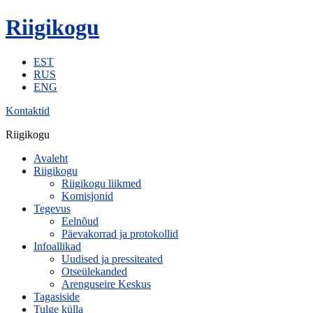
Riigikogu
EST
RUS
ENG
Kontaktid
Riigikogu
Avaleht
Riigikogu
Riigikogu liikmed
Komisjonid
Tegevus
Eelnõud
Päevakorrad ja protokollid
Infoallikad
Uudised ja pressiteated
Otseülekanded
Arenguseire Keskus
Tagasiside
Tulge külla