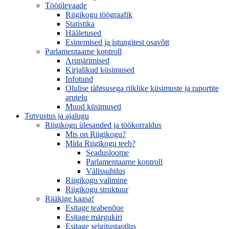
Tööülevaade
Riigikogu töögraafik
Statistika
Hääletused
Esinemised ja istungitest osavõtt
Parlamentaarne kontroll
Arupärimised
Kirjalikud küsimused
Infotund
Olulise tähtsusega riiklike küsimuste ja raportite
arutelu
Muud küsimused
Tutvustus ja ajalugu
Riigikogu ülesanded ja töökorraldus
Mis on Riigikogu?
Mida Riigikogu teeb?
Seadusloome
Parlamentaarne kontroll
Välissuhtlus
Riigikogu valimine
Riigikogu struktuur
Rääkige kaasa!
Esitage teabenõue
Esitage märgukiri
Esitage selgitustaotlus