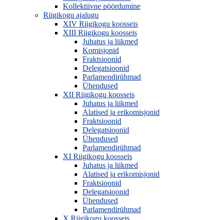
Kollektiivne pöördumine
Riigikogu ajalugu
XIV Riigikogu koosseis
XIII Riigikogu koosseis
Juhatus ja liikmed
Komisjonid
Fraktsioonid
Delegatsioonid
Parlamendirühmad
Ühendused
XII Riigikogu koosseis
Juhatus ja liikmed
Alatised ja erikomisjonid
Fraktsioonid
Delegatsioonid
Ühendused
Parlamendirühmad
XI Riigikogu koosseis
Juhatus ja liikmed
Alatised ja erikomisjonid
Fraktsioonid
Delegatsioonid
Ühendused
Parlamendirühmad
X Riigikogu koosseis