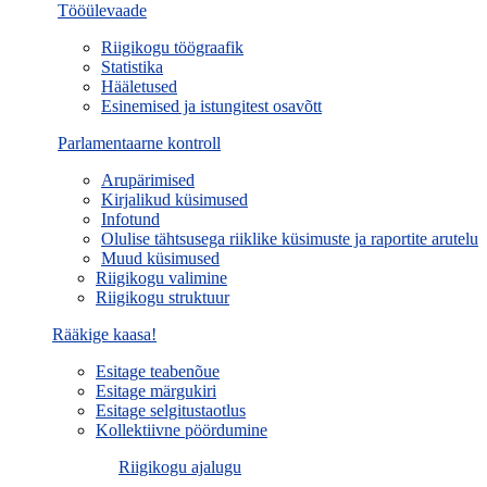
Tööülevaade
Riigikogu töögraafik
Statistika
Hääletused
Esinemised ja istungitest osavõtt
Parlamentaarne kontroll
Arupärimised
Kirjalikud küsimused
Infotund
Olulise tähtsusega riiklike küsimuste ja raportite arutelu
Muud küsimused
Riigikogu valimine
Riigikogu struktuur
Rääkige kaasa!
Esitage teabenõue
Esitage märgukiri
Esitage selgitustaotlus
Kollektiivne pöördumine
Riigikogu ajalugu