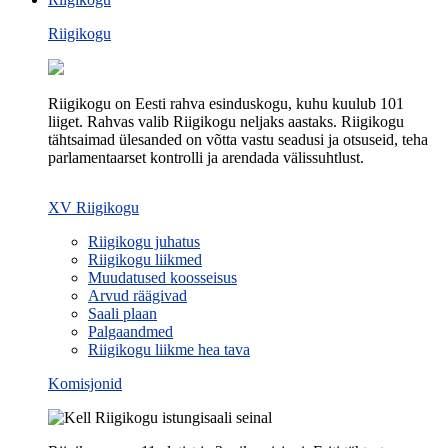
Riigikogu
Riigikogu on Eesti rahva esinduskogu, kuhu kuulub 101
liiget. Rahvas valib Riigikogu neljaks aastaks. Riigikogu
tähtsaimad ülesanded on võtta vastu seadusi ja otsuseid, teha
parlamentaarset kontrolli ja arendada välissuhtlust.
XV Riigikogu
Riigikogu juhatus
Riigikogu liikmed
Muudatused koosseisus
Arvud räägivad
Saali plaan
Palgaandmed
Riigikogu liikme hea tava
Komisjonid