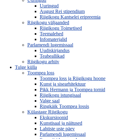
Uuringud
Uuringud
August Rei stipendium
Riigikogu Kantselei eripreemia
Riigikogu väljaanded
Riigikogu Toimetised
Teemalehed
Infomaterjalid
Parlamendi lugemissaal
Uudiskirjandus
Teabeallikad
Riigikogu arhiiv
Tulge külla
Toompea loss
Toompea loss ja Riigikogu hoone
Kunst ja sisearhitektuur
Pikk Hermann ja Toompea tornid
Riigikogu istungisaal
Valge saal
Ringkäik Toompea lossis
Külastage Riigikogu
Ekskursioonid
Kunstisaal ja näitused
Lahtiste uste päev
Parlamendi lugemissaal