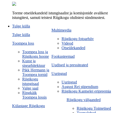
Teeme otseülekandeid istungisaalist ja komisjonide avalikest
istungitest, samuti teistest Riigikogu olulistest sündmustest.
Tulge külla
Multimeedia
Tulge külla
Riigikogu fotoarhiiv
Toompea loss
Videod
Otseülekanded
Toompea loss ja
Riigikogu hoone
Fookusteemad
Kunst ja
Uudised ja pressiteated
sisearhitektuur
Pikk Hermann ja
Uuringud
Toompea tornid
Riigikogu
Uuringud
istungisaal
August Rei stipendium
Valge saal
Riigikogu Kantselei eripreemia
Ringkäik
Toompea lossis
Riigikogu väljaanded
Külastage Riigikogu
Riigikogu Toimetised
Teemalehed