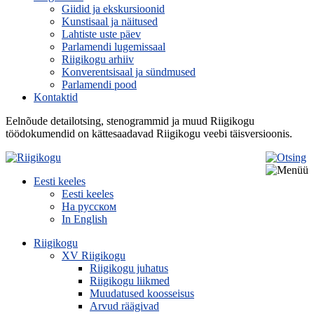
Giidid ja ekskursioonid
Kunstisaal ja näitused
Lahtiste uste päev
Parlamendi lugemissaal
Riigikogu arhiiv
Konverentsisaal ja sündmused
Parlamendi pood
Kontaktid
Eelnõude detailotsing, stenogrammid ja muud Riigikogu
töödokumendid on kättesaadavad Riigikogu veebi täisversioonis.
Eesti keeles
Eesti keeles
На русском
In English
Riigikogu
XV Riigikogu
Riigikogu juhatus
Riigikogu liikmed
Muudatused koosseisus
Arvud räägivad