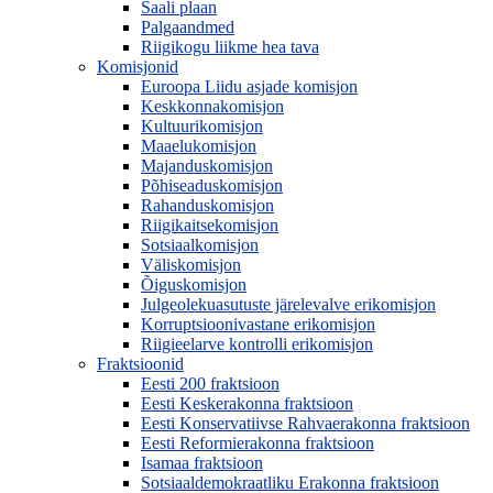
Saali plaan
Palgaandmed
Riigikogu liikme hea tava
Komisjonid
Euroopa Liidu asjade komisjon
Keskkonnakomisjon
Kultuurikomisjon
Maaelukomisjon
Majanduskomisjon
Põhiseaduskomisjon
Rahanduskomisjon
Riigikaitsekomisjon
Sotsiaalkomisjon
Väliskomisjon
Õiguskomisjon
Julgeolekuasutuste järelevalve erikomisjon
Korruptsioonivastane erikomisjon
Riigieelarve kontrolli erikomisjon
Fraktsioonid
Eesti 200 fraktsioon
Eesti Keskerakonna fraktsioon
Eesti Konservatiivse Rahvaerakonna fraktsioon
Eesti Reformierakonna fraktsioon
Isamaa fraktsioon
Sotsiaaldemokraatliku Erakonna fraktsioon