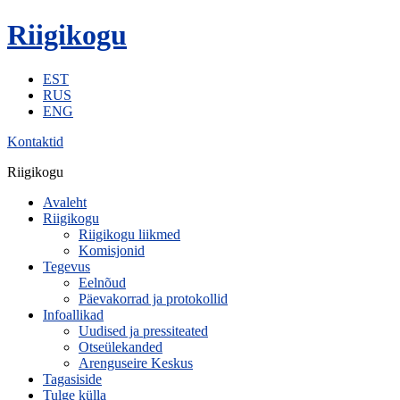
Riigikogu
EST
RUS
ENG
Kontaktid
Riigikogu
Avaleht
Riigikogu
Riigikogu liikmed
Komisjonid
Tegevus
Eelnõud
Päevakorrad ja protokollid
Infoallikad
Uudised ja pressiteated
Otseülekanded
Arenguseire Keskus
Tagasiside
Tulge külla