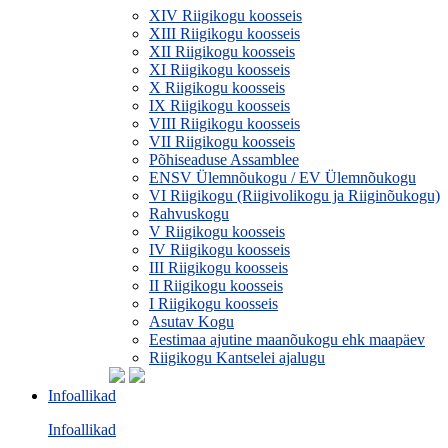
XIV Riigikogu koosseis
XIII Riigikogu koosseis
XII Riigikogu koosseis
XI Riigikogu koosseis
X Riigikogu koosseis
IX Riigikogu koosseis
VIII Riigikogu koosseis
VII Riigikogu koosseis
Põhiseaduse Assamblee
ENSV Ülemnõukogu / EV Ülemnõukogu
VI Riigikogu (Riigivolikogu ja Riiginõukogu)
Rahvuskogu
V Riigikogu koosseis
IV Riigikogu koosseis
III Riigikogu koosseis
II Riigikogu koosseis
I Riigikogu koosseis
Asutav Kogu
Eestimaa ajutine maanõukogu ehk maapäev
Riigikogu Kantselei ajalugu
Infoallikad
Infoallikad