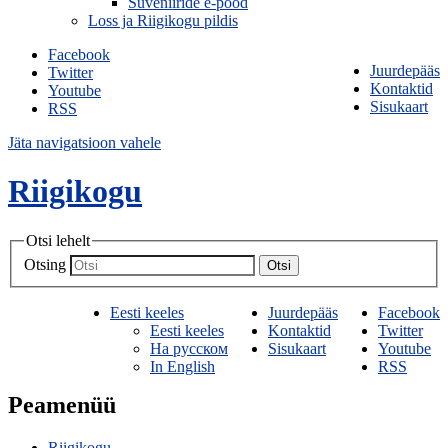
Suveniiride e-pood
Loss ja Riigikogu pildis
Facebook
Juurdepääs
Twitter
Kontaktid
Youtube
Sisukaart
RSS
Jäta navigatsioon vahele
Riigikogu
Otsi lehelt
Otsing
Otsi
Eesti keeles
Juurdepääs
Facebook
Eesti keeles
Kontaktid
Twitter
На русском
Sisukaart
Youtube
In English
RSS
Peamenüü
Riigikogu