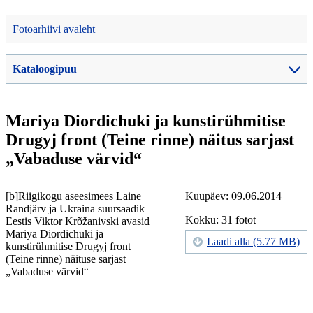
Fotoarhiivi avaleht
Kataloogipuu
Mariya Diordichuki ja kunstirühmitise
Drugyj front (Teine rinne) näitus sarjast
„Vabaduse värvid“
[b]Riigikogu aseesimees Laine
Kuupäev: 09.06.2014
Randjärv ja Ukraina suursaadik
Kokku: 31 fotot
Eestis Viktor Krõžanivski avasid
Mariya Diordichuki ja
Laadi alla (5.77 MB)
kunstirühmitise Drugyj front
(Teine rinne) näituse sarjast
„Vabaduse värvid“