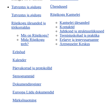
Ühendused
Tutvustus ja ajalugu
Riigikogu Kantselei
Tutvustus ja ajalugu
Kantselei ülesanded
Riigikogu ülesanded ja
Kontaktid
töökorraldus
Juhtkond ja struktuuriüksused
Mis on Riigikogu?
Teenistuskohad ja praktika
Mida Riigikogu
Eelarve ja tegevusaruanne
teeb?
Arenguseire Keskus
Eelnõud
Kalender
Päevakorrad ja protokollid
Stenogrammid
Dokumendiregister
Euroopa Liidu dokumendid
Märksõnaotsing