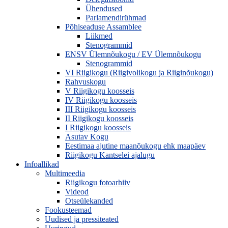
Ühendused
Parlamendirühmad
Põhiseaduse Assamblee
Liikmed
Stenogrammid
ENSV Ülemnõukogu / EV Ülemnõukogu
Stenogrammid
VI Riigikogu (Riigivolikogu ja Riiginõukogu)
Rahvuskogu
V Riigikogu koosseis
IV Riigikogu koosseis
III Riigikogu koosseis
II Riigikogu koosseis
I Riigikogu koosseis
Asutav Kogu
Eestimaa ajutine maanõukogu ehk maapäev
Riigikogu Kantselei ajalugu
Infoallikad
Multimeedia
Riigikogu fotoarhiiv
Videod
Otseülekanded
Fookusteemad
Uudised ja pressiteated