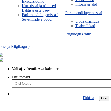
Ekskursioonid
Infomaterjalid
Kunstisaal ja näitused
Lahtiste uste päev
Parlamendi lugemissaal
Parlamendi lugemissaal
Suveniiride e-pood
Uudiskirjandus
Teabeallikad
Riigikogu arhiiv
Loss ja Riigikogu pildis
Vali ajavahemik
Ava kalender
Otsi fotosid
Tühista
Otsi