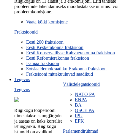
Riigikogus on 11 alatist ja 3 erikomisjoni. Eriti tähtsate
probleemide lahendamiseks moodustatakse uurimis- või
probleemkomisjone.
Vaata kõiki komisjone
Fraktsioonid
Eesti 200 fraktsioon
Eesti Keskerakonna fraktsioon
Eesti Konservatiivse Rahvaerakonna fraktsioon
Eesti Reformierakonna fraktsioon
Isamaa fraktsioon
Sotsiaaldemokraatliku Erakonna fraktsioon
Fraktsiooni mittekuuluvad saadikud
Tegevus
Välisdelegatsioonid
Tegevus
NATO PA
ENPA
BA
Riigikogu tööperioodi
OSCE PA
nimetatakse istungjärguks
IPU
ja aastas on kaks korralist
EPK
istungjärku. Riigikogu
Parlamendirühmad
istungid on avalikud.