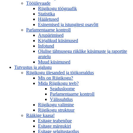
Tööülevaade
Riigikogu töögraafik
Statistika
Hääletused
Esinemised ja istungitest osavõtt
Parlamentaarne kontroll
Arupärimised
Kirjalikud küsimused
Infotund
Olulise tähtsusega riiklike küsimuste ja raportite
arutelu
Muud küsimused
Tutvustus ja ajalugu
Riigikogu ülesanded ja töökorraldus
Mis on Riigikogu?
Mida Riigikogu teeb?
Seadusloome
Parlamentaarne kontroll
Välissuhtlus
Riigikogu valimine
Riigikogu struktuur
Rääkige kaasa!
Esitage teabenõue
Esitage märgukiri
Esitage selgitustaotlus