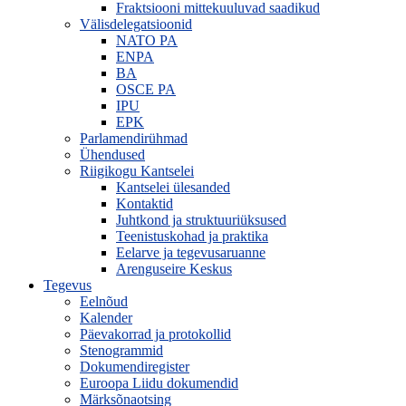
Fraktsiooni mittekuuluvad saadikud
Välisdelegatsioonid
NATO PA
ENPA
BA
OSCE PA
IPU
EPK
Parlamendirühmad
Ühendused
Riigikogu Kantselei
Kantselei ülesanded
Kontaktid
Juhtkond ja struktuuriüksused
Teenistuskohad ja praktika
Eelarve ja tegevusaruanne
Arenguseire Keskus
Tegevus
Eelnõud
Kalender
Päevakorrad ja protokollid
Stenogrammid
Dokumendiregister
Euroopa Liidu dokumendid
Märksõnaotsing