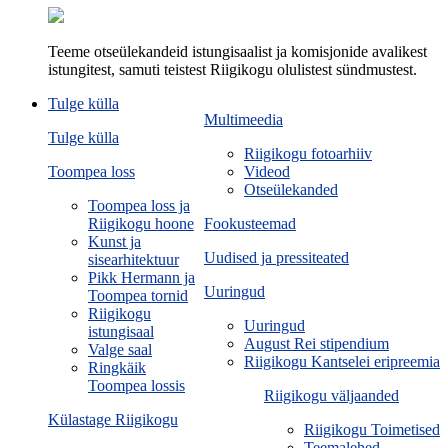
Teeme otseülekandeid istungisaalist ja komisjonide avalikest
istungitest, samuti teistest Riigikogu olulistest sündmustest.
Tulge külla
Multimeedia
Tulge külla
Riigikogu fotoarhiiv
Toompea loss
Videod
Otseülekanded
Toompea loss ja
Riigikogu hoone
Fookusteemad
Kunst ja
Uudised ja pressiteated
sisearhitektuur
Pikk Hermann ja
Uuringud
Toompea tornid
Riigikogu
Uuringud
istungisaal
August Rei stipendium
Valge saal
Riigikogu Kantselei eripreemia
Ringkäik
Toompea lossis
Riigikogu väljaanded
Külastage Riigikogu
Riigikogu Toimetised
Teemalehed