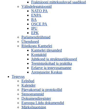
Fraktsiooni mittekuuluvad saadikud
Välisdelegatsioonid
NATO PA
ENPA
BA
OSCE PA
IPU
EPK
Parlamendirühmad
Ühendused
Riigikogu Kantselei
Kantselei ülesanded
Kontaktid
Juhtkond ja struktuuriüksused
Teenistuskohad ja praktika
Eelarve ja tegevusaruanne
Arenguseire Keskus
Tegevus
Eelnõud
Kalender
Päevakorrad ja protokollid
Stenogrammid
Dokumendiregister
Euroopa Liidu dokumendid
Märksõnaotsing