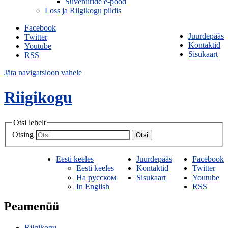
Suveniiride e-pood
Loss ja Riigikogu pildis
Facebook
Juurdepääs
Twitter
Kontaktid
Youtube
Sisukaart
RSS
Jäta navigatsioon vahele
Riigikogu
Otsi lehelt
Otsing
Otsi
Eesti keeles
Juurdepääs
Facebook
Eesti keeles
Kontaktid
Twitter
На русском
Sisukaart
Youtube
In English
RSS
Peamenüü
Riigikogu