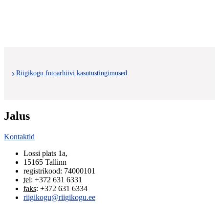
Riigikogu fotoarhiivi kasutustingimused
Jalus
Kontaktid
Lossi plats 1a
,
15165
Tallinn
registrikood: 74000101
tel
:
+372 631 6331
faks
:
+372 631 6334
riigikogu@riigikogu.ee