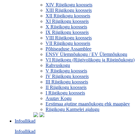
XIV Riigikogu koosseis
XIII Riigikogu koosseis
XII Riigikogu koosseis
XI Riigikogu koosseis
X Riigikogu koosseis
IX Riigikogu koosseis
VIII Riigikogu koosseis
VII Riigikogu koosseis
Põhiseaduse Assamblee
ENSV Ülemnõukogu / EV Ülemnõukogu
VI Riigikogu (Riigivolikogu ja Riiginõukogu)
Rahvuskogu
V Riigikogu koosseis
IV Riigikogu koosseis
III Riigikogu koosseis
II Riigikogu koosseis
I Riigikogu koosseis
Asutav Kogu
Eestimaa ajutine maanõukogu ehk maapäev
Riigikogu Kantselei ajalugu
Infoallikad
Infoallikad