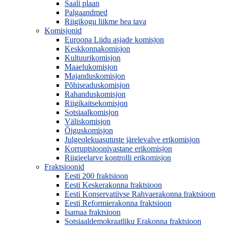
Saali plaan
Palgaandmed
Riigikogu liikme hea tava
Komisjonid
Euroopa Liidu asjade komisjon
Keskkonnakomisjon
Kultuurikomisjon
Maaelukomisjon
Majanduskomisjon
Põhiseaduskomisjon
Rahanduskomisjon
Riigikaitsekomisjon
Sotsiaalkomisjon
Väliskomisjon
Õiguskomisjon
Julgeolekuasutuste järelevalve erikomisjon
Korruptsioonivastane erikomisjon
Riigieelarve kontrolli erikomisjon
Fraktsioonid
Eesti 200 fraktsioon
Eesti Keskerakonna fraktsioon
Eesti Konservatiivse Rahvaerakonna fraktsioon
Eesti Reformierakonna fraktsioon
Isamaa fraktsioon
Sotsiaaldemokraatliku Erakonna fraktsioon