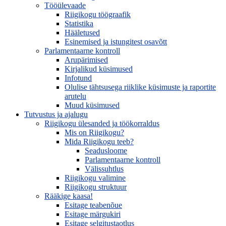
Tööülevaade
Riigikogu töögraafik
Statistika
Hääletused
Esinemised ja istungitest osavõtt
Parlamentaarne kontroll
Arupärimised
Kirjalikud küsimused
Infotund
Olulise tähtsusega riiklike küsimuste ja raportite
arutelu
Muud küsimused
Tutvustus ja ajalugu
Riigikogu ülesanded ja töökorraldus
Mis on Riigikogu?
Mida Riigikogu teeb?
Seadusloome
Parlamentaarne kontroll
Välissuhtlus
Riigikogu valimine
Riigikogu struktuur
Rääkige kaasa!
Esitage teabenõue
Esitage märgukiri
Esitage selgitustaotlus