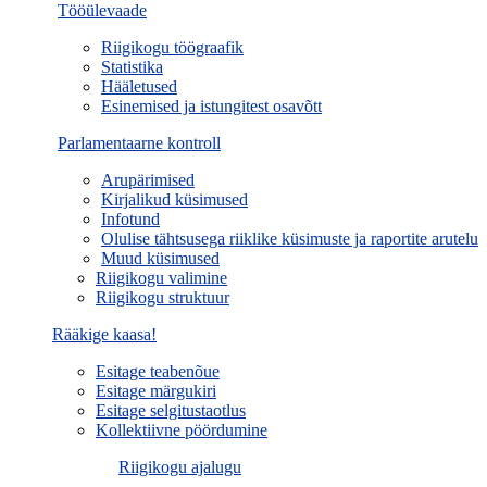
Tööülevaade
Riigikogu töögraafik
Statistika
Hääletused
Esinemised ja istungitest osavõtt
Parlamentaarne kontroll
Arupärimised
Kirjalikud küsimused
Infotund
Olulise tähtsusega riiklike küsimuste ja raportite arutelu
Muud küsimused
Riigikogu valimine
Riigikogu struktuur
Rääkige kaasa!
Esitage teabenõue
Esitage märgukiri
Esitage selgitustaotlus
Kollektiivne pöördumine
Riigikogu ajalugu