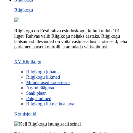
Riigikogu
Riigikogu on Eesti rahva esinduskogu, kuhu kuulub 101
liiget. Rahvas valib Riigikogu neljaks aastaks. Riigikogu
tähtsaimad ülesanded on võtta vastu seadusi ja otsuseid, teha
parlamentaarset kontrolli ja arendada välissuhtlust.
XV Riigikogu
Riigikogu juhatus
Riigikogu liikmed
Muudatused koosseisus
Arvud räägivad
Saali plaan
Palgaandmed
Riigikogu liikme hea tava
Komisjonid