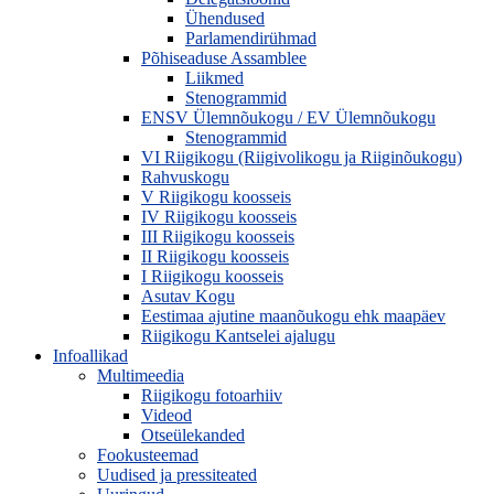
Ühendused
Parlamendirühmad
Põhiseaduse Assamblee
Liikmed
Stenogrammid
ENSV Ülemnõukogu / EV Ülemnõukogu
Stenogrammid
VI Riigikogu (Riigivolikogu ja Riiginõukogu)
Rahvuskogu
V Riigikogu koosseis
IV Riigikogu koosseis
III Riigikogu koosseis
II Riigikogu koosseis
I Riigikogu koosseis
Asutav Kogu
Eestimaa ajutine maanõukogu ehk maapäev
Riigikogu Kantselei ajalugu
Infoallikad
Multimeedia
Riigikogu fotoarhiiv
Videod
Otseülekanded
Fookusteemad
Uudised ja pressiteated