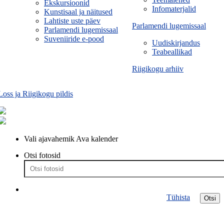
Ekskursioonid
Infomaterjalid
Kunstisaal ja näitused
Lahtiste uste päev
Parlamendi lugemissaal
Parlamendi lugemissaal
Suveniiride e-pood
Uudiskirjandus
Teabeallikad
Riigikogu arhiiv
Loss ja Riigikogu pildis
Vali ajavahemik
Ava kalender
Otsi fotosid
Tühista
Otsi