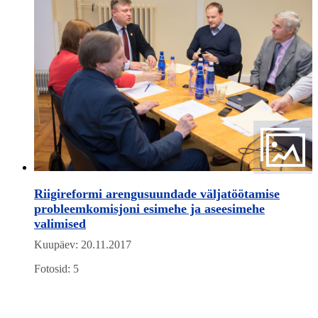
Riigireformi arengusuundade väljatöötamise
probleemkomisjoni esimehe ja aseesimehe
valimised
Kuupäev: 20.11.2017
Fotosid: 5