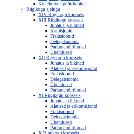
Kollektiivne pöördumine
Riigikogu ajalugu
XIV Riigikogu koosseis
XIII Riigikogu koosseis
Juhatus ja liikmed
Komisjonid
Fraktsioonid
Delegatsioonid
Parlamendirühmad
Ühendused
XII Riigikogu koosseis
Juhatus ja liikmed
Alatised ja erikomisjonid
Fraktsioonid
Delegatsioonid
Ühendused
Parlamendirühmad
XI Riigikogu koosseis
Juhatus ja liikmed
Alatised ja erikomisjonid
Fraktsioonid
Delegatsioonid
Ühendused
Parlamendirühmad
X Riigikogu koosseis