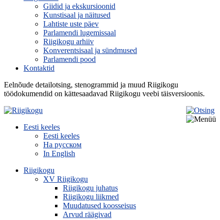
Giidid ja ekskursioonid
Kunstisaal ja näitused
Lahtiste uste päev
Parlamendi lugemissaal
Riigikogu arhiiv
Konverentsisaal ja sündmused
Parlamendi pood
Kontaktid
Eelnõude detailotsing, stenogrammid ja muud Riigikogu
töödokumendid on kättesaadavad Riigikogu veebi täisversioonis.
Eesti keeles
Eesti keeles
На русском
In English
Riigikogu
XV Riigikogu
Riigikogu juhatus
Riigikogu liikmed
Muudatused koosseisus
Arvud räägivad