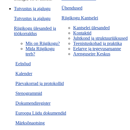
Ühendused
Tutvustus ja ajalugu
Riigikogu Kantselei
Tutvustus ja ajalugu
Kantselei ülesanded
Riigikogu ülesanded ja
Kontaktid
töökorraldus
Juhtkond ja struktuuriüksused
Mis on Riigikogu?
Teenistuskohad ja praktika
Mida Riigikogu
Eelarve ja tegevusaruanne
teeb?
Arenguseire Keskus
Eelnõud
Kalender
Päevakorrad ja protokollid
Stenogrammid
Dokumendiregister
Euroopa Liidu dokumendid
Märksõnaotsing