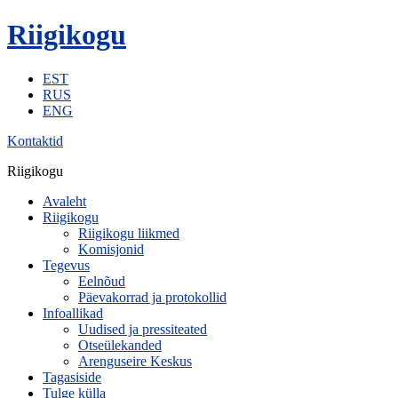
Riigikogu
EST
RUS
ENG
Kontaktid
Riigikogu
Avaleht
Riigikogu
Riigikogu liikmed
Komisjonid
Tegevus
Eelnõud
Päevakorrad ja protokollid
Infoallikad
Uudised ja pressiteated
Otseülekanded
Arenguseire Keskus
Tagasiside
Tulge külla