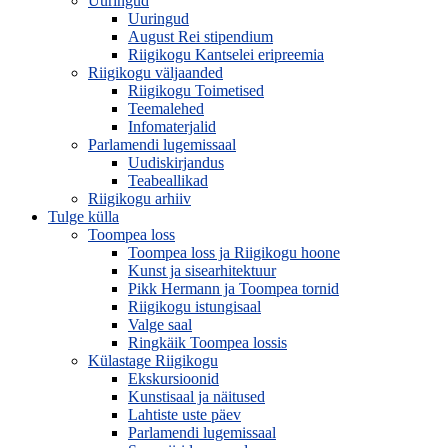
Uuringud
Uuringud
August Rei stipendium
Riigikogu Kantselei eripreemia
Riigikogu väljaanded
Riigikogu Toimetised
Teemalehed
Infomaterjalid
Parlamendi lugemissaal
Uudiskirjandus
Teabeallikad
Riigikogu arhiiv
Tulge külla
Toompea loss
Toompea loss ja Riigikogu hoone
Kunst ja sisearhitektuur
Pikk Hermann ja Toompea tornid
Riigikogu istungisaal
Valge saal
Ringkäik Toompea lossis
Külastage Riigikogu
Ekskursioonid
Kunstisaal ja näitused
Lahtiste uste päev
Parlamendi lugemissaal