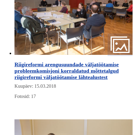
Riigireformi arengusuundade väljatöötamise
probleemkomisjoni korraldatud mõttetalgud
riigireformi väljatöötamise lähtealustest
Kuupäev: 15.03.2018
Fotosid: 17