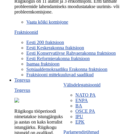
Riigikogus on 11 alatist ja 3 erikomisjoni. Eriti tähtsate
probleemide lahendamiseks moodustatakse uurimis- või
probleemkomisjone.
Vaata kõiki komisjone
Fraktsioonid
Eesti 200 fraktsioon
Eesti Keskerakonna fraktsioon
Eesti Konservatiivse Rahvaerakonna fraktsioon
Eesti Reformierakonna fraktsioon
Isamaa fraktsioon
Sotsiaaldemokraatliku Erakonna fraktsioon
Fraktsiooni mittekuuluvad saadikud
Tegevus
Välisdelegatsioonid
Tegevus
NATO PA
ENPA
BA
Riigikogu tööperioodi
OSCE PA
nimetatakse istungjärguks
IPU
ja aastas on kaks korralist
EPK
istungjärku. Riigikogu
Parlamendirühmad
istungid on avalikud.