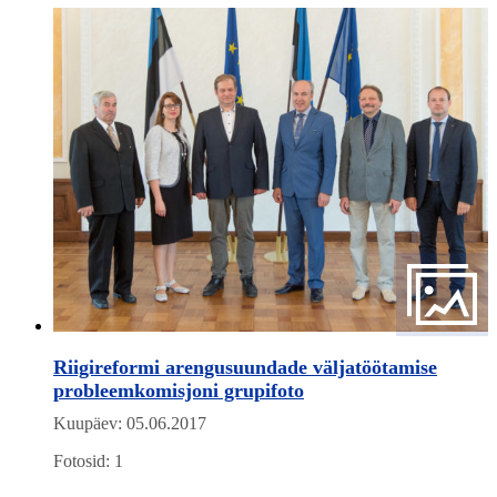
Riigireformi arengusuundade väljatöötamise
probleemkomisjoni grupifoto
Kuupäev: 05.06.2017
Fotosid: 1