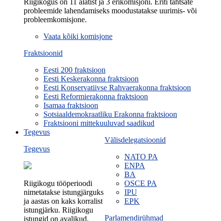
Riigikogus on 11 alatist ja 3 erikomisjoni. Eriti tähtsate
probleemide lahendamiseks moodustatakse uurimis- või
probleemkomisjone.
Vaata kõiki komisjone
Fraktsioonid
Eesti 200 fraktsioon
Eesti Keskerakonna fraktsioon
Eesti Konservatiivse Rahvaerakonna fraktsioon
Eesti Reformierakonna fraktsioon
Isamaa fraktsioon
Sotsiaaldemokraatliku Erakonna fraktsioon
Fraktsiooni mittekuuluvad saadikud
Tegevus
Välisdelegatsioonid
Tegevus
NATO PA
ENPA
BA
Riigikogu tööperioodi
OSCE PA
nimetatakse istungjärguks
IPU
ja aastas on kaks korralist
EPK
istungjärku. Riigikogu
Parlamendirühmad
istungid on avalikud.