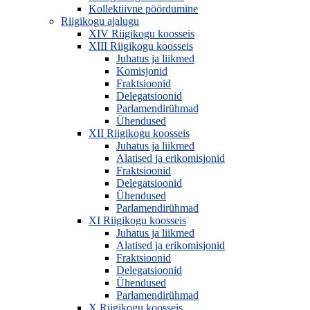
Kollektiivne pöördumine
Riigikogu ajalugu
XIV Riigikogu koosseis
XIII Riigikogu koosseis
Juhatus ja liikmed
Komisjonid
Fraktsioonid
Delegatsioonid
Parlamendirühmad
Ühendused
XII Riigikogu koosseis
Juhatus ja liikmed
Alatised ja erikomisjonid
Fraktsioonid
Delegatsioonid
Ühendused
Parlamendirühmad
XI Riigikogu koosseis
Juhatus ja liikmed
Alatised ja erikomisjonid
Fraktsioonid
Delegatsioonid
Ühendused
Parlamendirühmad
X Riigikogu koosseis