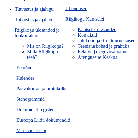
Ühendused
Tutvustus ja ajalugu
Riigikogu Kantselei
Tutvustus ja ajalugu
Kantselei ülesanded
Riigikogu ülesanded ja
Kontaktid
töökorraldus
Juhtkond ja struktuuriüksused
Mis on Riigikogu?
Teenistuskohad ja praktika
Mida Riigikogu
Eelarve ja tegevusaruanne
teeb?
Arenguseire Keskus
Eelnõud
Kalender
Päevakorrad ja protokollid
Stenogrammid
Dokumendiregister
Euroopa Liidu dokumendid
Märksõnaotsing