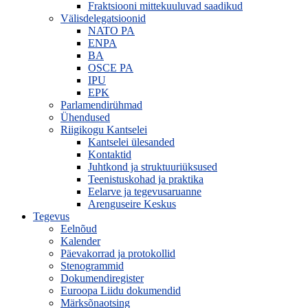
Fraktsiooni mittekuuluvad saadikud
Välisdelegatsioonid
NATO PA
ENPA
BA
OSCE PA
IPU
EPK
Parlamendirühmad
Ühendused
Riigikogu Kantselei
Kantselei ülesanded
Kontaktid
Juhtkond ja struktuuriüksused
Teenistuskohad ja praktika
Eelarve ja tegevusaruanne
Arenguseire Keskus
Tegevus
Eelnõud
Kalender
Päevakorrad ja protokollid
Stenogrammid
Dokumendiregister
Euroopa Liidu dokumendid
Märksõnaotsing