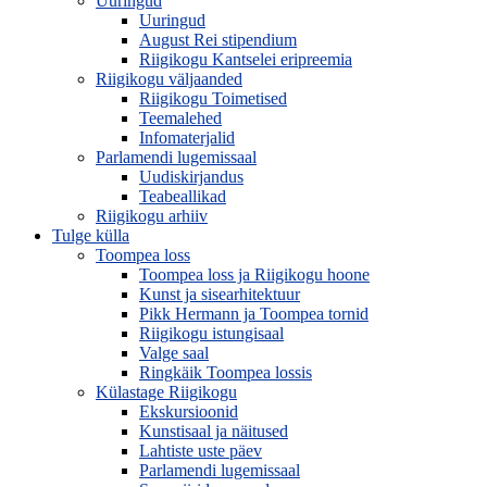
Uuringud
Uuringud
August Rei stipendium
Riigikogu Kantselei eripreemia
Riigikogu väljaanded
Riigikogu Toimetised
Teemalehed
Infomaterjalid
Parlamendi lugemissaal
Uudiskirjandus
Teabeallikad
Riigikogu arhiiv
Tulge külla
Toompea loss
Toompea loss ja Riigikogu hoone
Kunst ja sisearhitektuur
Pikk Hermann ja Toompea tornid
Riigikogu istungisaal
Valge saal
Ringkäik Toompea lossis
Külastage Riigikogu
Ekskursioonid
Kunstisaal ja näitused
Lahtiste uste päev
Parlamendi lugemissaal