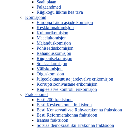
Saali plaan
Palgaandmed
Riigikogu liikme hea tava
Komisjonid
Euroopa Liidu asjade komisjon
Keskkonnakomisjon
Kultuurikomisjon
Maaelukomisjon
Majanduskomisjon
Põhiseaduskomisjon
Rahanduskomisjon
Riigikaitsekomisjon
Sotsiaalkomisjon
Väliskomisjon
Õiguskomisjon
Julgeolekuasutuste järelevalve erikomisjon
Korruptsioonivastane erikomisjon
Riigieelarve kontrolli erikomisjon
Fraktsioonid
Eesti 200 fraktsioon
Eesti Keskerakonna fraktsioon
Eesti Konservatiivse Rahvaerakonna fraktsioon
Eesti Reformierakonna fraktsioon
Isamaa fraktsioon
Sotsiaaldemokraatliku Erakonna fraktsioon