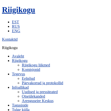
Riigikogu
EST
RUS
ENG
Kontaktid
Riigikogu
Avaleht
Riigikogu
Riigikogu liikmed
Komisjonid
Tegevus
Eelnõud
Päevakorrad ja protokollid
Infoallikad
Uudised ja pressiteated
Otseülekanded
Arenguseire Keskus
Tagasiside
Tulge külla