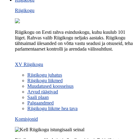
Riigikogu
Riigikogu on Eesti rahva esinduskogu, kuhu kuulub 101
liiget. Rahvas valib Riigikogu neljaks aastaks. Riigikogu
tähtsaimad ülesanded on võtta vastu seadusi ja otsuseid, teha
parlamentaarset kontrolli ja arendada välissuhtlust.
XV Riigikogu
Riigikogu juhatus
Riigikogu liikmed
Muudatused koosseisus
Arvud räägivad
Saali plaan
Palgaandmed
Riigikogu liikme hea tava
Komisjonid