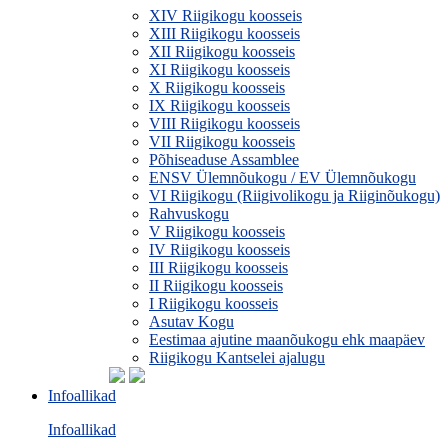
XIV Riigikogu koosseis
XIII Riigikogu koosseis
XII Riigikogu koosseis
XI Riigikogu koosseis
X Riigikogu koosseis
IX Riigikogu koosseis
VIII Riigikogu koosseis
VII Riigikogu koosseis
Põhiseaduse Assamblee
ENSV Ülemnõukogu / EV Ülemnõukogu
VI Riigikogu (Riigivolikogu ja Riiginõukogu)
Rahvuskogu
V Riigikogu koosseis
IV Riigikogu koosseis
III Riigikogu koosseis
II Riigikogu koosseis
I Riigikogu koosseis
Asutav Kogu
Eestimaa ajutine maanõukogu ehk maapäev
Riigikogu Kantselei ajalugu
Infoallikad
Infoallikad