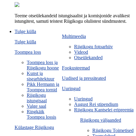
Teeme otseülekandeid istungisaalist ja komisjonide avalikest
istungitest, samuti teistest Riigikogu olulistest sündmustest.
Tulge külla
Multimeedia
Tulge külla
Riigikogu fotoarhiiv
Toompea loss
Videod
Otseülekanded
Toompea loss ja
Riigikogu hoone
Fookusteemad
Kunst ja
Uudised ja pressiteated
sisearhitektuur
Pikk Hermann ja
Uuringud
Toompea tornid
Riigikogu
Uuringud
istungisaal
August Rei stipendium
Valge saal
Riigikogu Kantselei eripreemia
Ringkäik
Toompea lossis
Riigikogu väljaanded
Külastage Riigikogu
Riigikogu Toimetised
Teemalehed