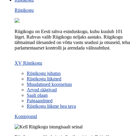
Riigikogu
Riigikogu on Eesti rahva esinduskogu, kuhu kuulub 101
liiget. Rahvas valib Riigikogu neljaks aastaks. Riigikogu
tähtsaimad ülesanded on võtta vastu seadusi ja otsuseid, teha
parlamentaarset kontrolli ja arendada välissuhtlust.
XV Riigikogu
Riigikogu juhatus
Riigikogu liikmed
Muudatused koosseisus
Arvud räägivad
Saali plaan
Palgaandmed
Riigikogu liikme hea tava
Komisjonid