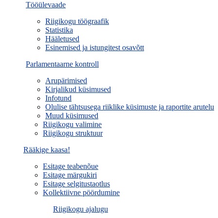
Tööülevaade
Riigikogu töögraafik
Statistika
Hääletused
Esinemised ja istungitest osavõtt
Parlamentaarne kontroll
Arupärimised
Kirjalikud küsimused
Infotund
Olulise tähtsusega riiklike küsimuste ja raportite arutelu
Muud küsimused
Riigikogu valimine
Riigikogu struktuur
Rääkige kaasa!
Esitage teabenõue
Esitage märgukiri
Esitage selgitustaotlus
Kollektiivne pöördumine
Riigikogu ajalugu