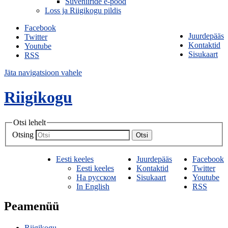
Suveniiride e-pood
Loss ja Riigikogu pildis
Facebook
Juurdepääs
Twitter
Kontaktid
Youtube
Sisukaart
RSS
Jäta navigatsioon vahele
Riigikogu
Otsi lehelt
Otsing
Otsi
Eesti keeles
Juurdepääs
Facebook
Eesti keeles
Kontaktid
Twitter
На русском
Sisukaart
Youtube
In English
RSS
Peamenüü
Riigikogu