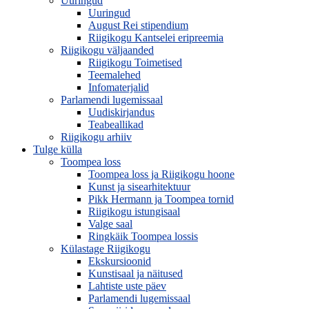
Uuringud
Uuringud
August Rei stipendium
Riigikogu Kantselei eripreemia
Riigikogu väljaanded
Riigikogu Toimetised
Teemalehed
Infomaterjalid
Parlamendi lugemissaal
Uudiskirjandus
Teabeallikad
Riigikogu arhiiv
Tulge külla
Toompea loss
Toompea loss ja Riigikogu hoone
Kunst ja sisearhitektuur
Pikk Hermann ja Toompea tornid
Riigikogu istungisaal
Valge saal
Ringkäik Toompea lossis
Külastage Riigikogu
Ekskursioonid
Kunstisaal ja näitused
Lahtiste uste päev
Parlamendi lugemissaal