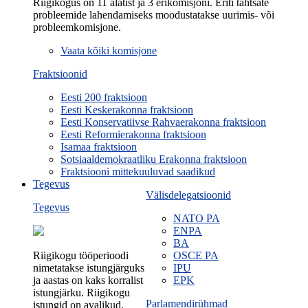
Riigikogus on 11 alatist ja 3 erikomisjoni. Eriti tähtsate
probleemide lahendamiseks moodustatakse uurimis- või
probleemkomisjone.
Vaata kõiki komisjone
Fraktsioonid
Eesti 200 fraktsioon
Eesti Keskerakonna fraktsioon
Eesti Konservatiivse Rahvaerakonna fraktsioon
Eesti Reformierakonna fraktsioon
Isamaa fraktsioon
Sotsiaaldemokraatliku Erakonna fraktsioon
Fraktsiooni mittekuuluvad saadikud
Tegevus
Välisdelegatsioonid
Tegevus
NATO PA
ENPA
BA
Riigikogu tööperioodi
OSCE PA
nimetatakse istungjärguks
IPU
ja aastas on kaks korralist
EPK
istungjärku. Riigikogu
Parlamendirühmad
istungid on avalikud.