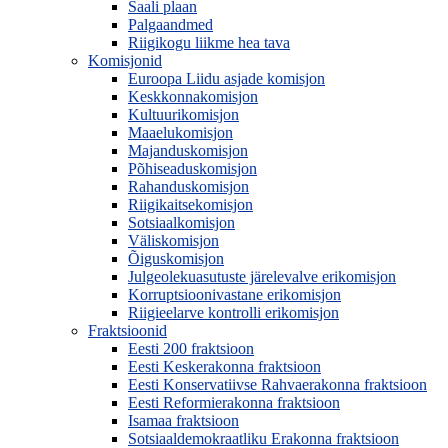
Saali plaan
Palgaandmed
Riigikogu liikme hea tava
Komisjonid
Euroopa Liidu asjade komisjon
Keskkonnakomisjon
Kultuurikomisjon
Maaelukomisjon
Majanduskomisjon
Põhiseaduskomisjon
Rahanduskomisjon
Riigikaitsekomisjon
Sotsiaalkomisjon
Väliskomisjon
Õiguskomisjon
Julgeolekuasutuste järelevalve erikomisjon
Korruptsioonivastane erikomisjon
Riigieelarve kontrolli erikomisjon
Fraktsioonid
Eesti 200 fraktsioon
Eesti Keskerakonna fraktsioon
Eesti Konservatiivse Rahvaerakonna fraktsioon
Eesti Reformierakonna fraktsioon
Isamaa fraktsioon
Sotsiaaldemokraatliku Erakonna fraktsioon