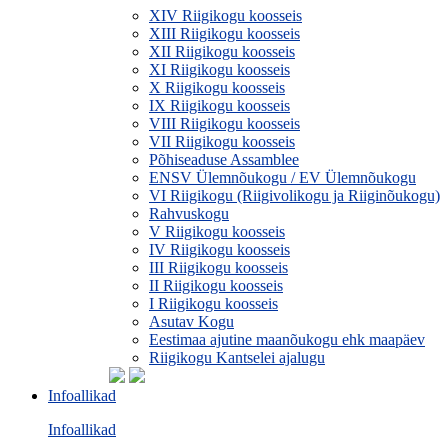
XIV Riigikogu koosseis
XIII Riigikogu koosseis
XII Riigikogu koosseis
XI Riigikogu koosseis
X Riigikogu koosseis
IX Riigikogu koosseis
VIII Riigikogu koosseis
VII Riigikogu koosseis
Põhiseaduse Assamblee
ENSV Ülemnõukogu / EV Ülemnõukogu
VI Riigikogu (Riigivolikogu ja Riiginõukogu)
Rahvuskogu
V Riigikogu koosseis
IV Riigikogu koosseis
III Riigikogu koosseis
II Riigikogu koosseis
I Riigikogu koosseis
Asutav Kogu
Eestimaa ajutine maanõukogu ehk maapäev
Riigikogu Kantselei ajalugu
Infoallikad
Infoallikad