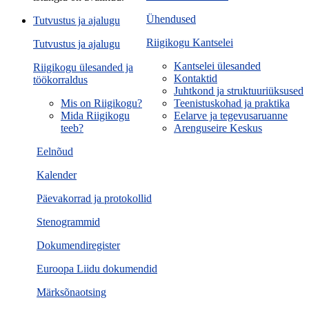
Ühendused
Tutvustus ja ajalugu
Riigikogu Kantselei
Tutvustus ja ajalugu
Kantselei ülesanded
Riigikogu ülesanded ja
Kontaktid
töökorraldus
Juhtkond ja struktuuriüksused
Mis on Riigikogu?
Teenistuskohad ja praktika
Mida Riigikogu
Eelarve ja tegevusaruanne
teeb?
Arenguseire Keskus
Eelnõud
Kalender
Päevakorrad ja protokollid
Stenogrammid
Dokumendiregister
Euroopa Liidu dokumendid
Märksõnaotsing