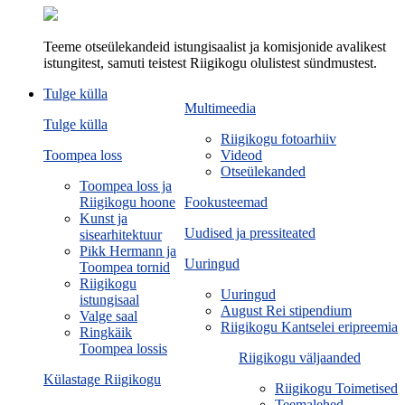
Teeme otseülekandeid istungisaalist ja komisjonide avalikest
istungitest, samuti teistest Riigikogu olulistest sündmustest.
Tulge külla
Multimeedia
Tulge külla
Riigikogu fotoarhiiv
Toompea loss
Videod
Otseülekanded
Toompea loss ja
Riigikogu hoone
Fookusteemad
Kunst ja
Uudised ja pressiteated
sisearhitektuur
Pikk Hermann ja
Uuringud
Toompea tornid
Riigikogu
Uuringud
istungisaal
August Rei stipendium
Valge saal
Riigikogu Kantselei eripreemia
Ringkäik
Toompea lossis
Riigikogu väljaanded
Külastage Riigikogu
Riigikogu Toimetised
Teemalehed