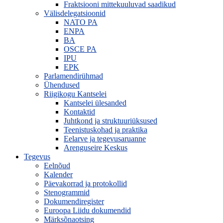
Fraktsiooni mittekuuluvad saadikud
Välisdelegatsioonid
NATO PA
ENPA
BA
OSCE PA
IPU
EPK
Parlamendirühmad
Ühendused
Riigikogu Kantselei
Kantselei ülesanded
Kontaktid
Juhtkond ja struktuuriüksused
Teenistuskohad ja praktika
Eelarve ja tegevusaruanne
Arenguseire Keskus
Tegevus
Eelnõud
Kalender
Päevakorrad ja protokollid
Stenogrammid
Dokumendiregister
Euroopa Liidu dokumendid
Märksõnaotsing