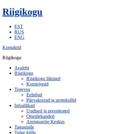
Riigikogu
EST
RUS
ENG
Kontaktid
Riigikogu
Avaleht
Riigikogu
Riigikogu liikmed
Komisjonid
Tegevus
Eelnõud
Päevakorrad ja protokollid
Infoallikad
Uudised ja pressiteated
Otseülekanded
Arenguseire Keskus
Tagasiside
Tulge külla