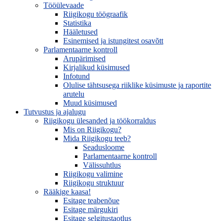
Tööülevaade
Riigikogu töögraafik
Statistika
Hääletused
Esinemised ja istungitest osavõtt
Parlamentaarne kontroll
Arupärimised
Kirjalikud küsimused
Infotund
Olulise tähtsusega riiklike küsimuste ja raportite
arutelu
Muud küsimused
Tutvustus ja ajalugu
Riigikogu ülesanded ja töökorraldus
Mis on Riigikogu?
Mida Riigikogu teeb?
Seadusloome
Parlamentaarne kontroll
Välissuhtlus
Riigikogu valimine
Riigikogu struktuur
Rääkige kaasa!
Esitage teabenõue
Esitage märgukiri
Esitage selgitustaotlus