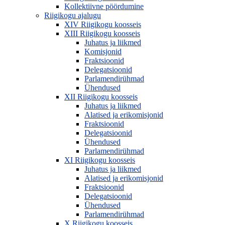
Kollektiivne pöördumine
Riigikogu ajalugu
XIV Riigikogu koosseis
XIII Riigikogu koosseis
Juhatus ja liikmed
Komisjonid
Fraktsioonid
Delegatsioonid
Parlamendirühmad
Ühendused
XII Riigikogu koosseis
Juhatus ja liikmed
Alatised ja erikomisjonid
Fraktsioonid
Delegatsioonid
Ühendused
Parlamendirühmad
XI Riigikogu koosseis
Juhatus ja liikmed
Alatised ja erikomisjonid
Fraktsioonid
Delegatsioonid
Ühendused
Parlamendirühmad
X Riigikogu koosseis