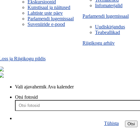
Ekskursioonid
Infomaterjalid
Kunstisaal ja näitused
Lahtiste uste päev
Parlamendi lugemissaal
Parlamendi lugemissaal
Suveniiride e-pood
Uudiskirjandus
Teabeallikad
Riigikogu arhiiv
Loss ja Riigikogu pildis
Vali ajavahemik
Ava kalender
Otsi fotosid
Tühista
Otsi