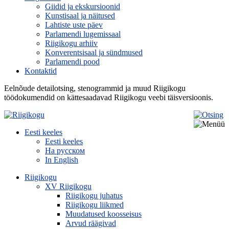
Giidid ja ekskursioonid
Kunstisaal ja näitused
Lahtiste uste päev
Parlamendi lugemissaal
Riigikogu arhiiv
Konverentsisaal ja sündmused
Parlamendi pood
Kontaktid
Eelnõude detailotsing, stenogrammid ja muud Riigikogu
töödokumendid on kättesaadavad Riigikogu veebi täisversioonis.
Eesti keeles
Eesti keeles
На русском
In English
Riigikogu
XV Riigikogu
Riigikogu juhatus
Riigikogu liikmed
Muudatused koosseisus
Arvud räägivad