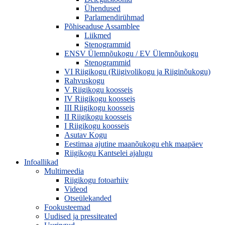
Ühendused
Parlamendirühmad
Põhiseaduse Assamblee
Liikmed
Stenogrammid
ENSV Ülemnõukogu / EV Ülemnõukogu
Stenogrammid
VI Riigikogu (Riigivolikogu ja Riiginõukogu)
Rahvuskogu
V Riigikogu koosseis
IV Riigikogu koosseis
III Riigikogu koosseis
II Riigikogu koosseis
I Riigikogu koosseis
Asutav Kogu
Eestimaa ajutine maanõukogu ehk maapäev
Riigikogu Kantselei ajalugu
Infoallikad
Multimeedia
Riigikogu fotoarhiiv
Videod
Otseülekanded
Fookusteemad
Uudised ja pressiteated