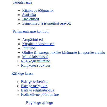
Tööülevaade
Riigikogu töögraafik
Statistika
Hääletused
Esinemised ja istungitest osavõtt
Parlamentaarne kontroll
Arupärimised
Kirjalikud küsimused
Infotund
Olulise tähtsusega riiklike küsimuste ja raportite arutelu
Muud küsimused
Riigikogu valimine
Riigikogu struktuur
Rääkige kaasa!
Esitage teabenõue
Esitage märgukiri
Esitage selgitustaotlus
Kollektiivne pöördumine
Riigikogu ajalugu