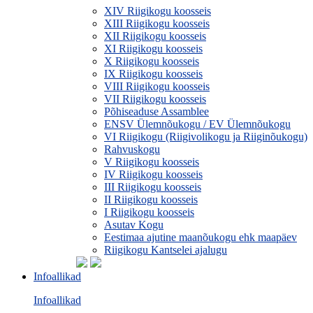
XIV Riigikogu koosseis
XIII Riigikogu koosseis
XII Riigikogu koosseis
XI Riigikogu koosseis
X Riigikogu koosseis
IX Riigikogu koosseis
VIII Riigikogu koosseis
VII Riigikogu koosseis
Põhiseaduse Assamblee
ENSV Ülemnõukogu / EV Ülemnõukogu
VI Riigikogu (Riigivolikogu ja Riiginõukogu)
Rahvuskogu
V Riigikogu koosseis
IV Riigikogu koosseis
III Riigikogu koosseis
II Riigikogu koosseis
I Riigikogu koosseis
Asutav Kogu
Eestimaa ajutine maanõukogu ehk maapäev
Riigikogu Kantselei ajalugu
Infoallikad
Infoallikad