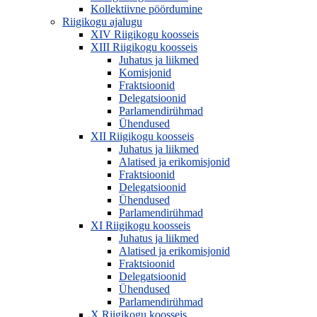
Kollektiivne pöördumine
Riigikogu ajalugu
XIV Riigikogu koosseis
XIII Riigikogu koosseis
Juhatus ja liikmed
Komisjonid
Fraktsioonid
Delegatsioonid
Parlamendirühmad
Ühendused
XII Riigikogu koosseis
Juhatus ja liikmed
Alatised ja erikomisjonid
Fraktsioonid
Delegatsioonid
Ühendused
Parlamendirühmad
XI Riigikogu koosseis
Juhatus ja liikmed
Alatised ja erikomisjonid
Fraktsioonid
Delegatsioonid
Ühendused
Parlamendirühmad
X Riigikogu koosseis