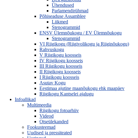
Ühendused
Parlamendirühmad
Põhiseaduse Assamblee
Liikmed
Stenogrammid
ENSV Ülemnõukogu / EV Ülemnõukogu
Stenogrammid
VI Riigikogu (Riigivolikogu ja Riiginõukogu)
Rahvuskogu
V Riigikogu koosseis
IV Riigikogu koosseis
III Riigikogu koosseis
II Riigikogu koosseis
I Riigikogu koosseis
Asutav Kogu
Eestimaa ajutine maanõukogu ehk maapäev
Riigikogu Kantselei ajalugu
Infoallikad
Multimeedia
Riigikogu fotoarhiiv
Videod
Otseülekanded
Fookusteemad
Uudised ja pressiteated