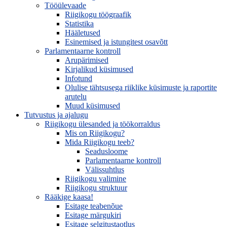
Tööülevaade
Riigikogu töögraafik
Statistika
Hääletused
Esinemised ja istungitest osavõtt
Parlamentaarne kontroll
Arupärimised
Kirjalikud küsimused
Infotund
Olulise tähtsusega riiklike küsimuste ja raportite
arutelu
Muud küsimused
Tutvustus ja ajalugu
Riigikogu ülesanded ja töökorraldus
Mis on Riigikogu?
Mida Riigikogu teeb?
Seadusloome
Parlamentaarne kontroll
Välissuhtlus
Riigikogu valimine
Riigikogu struktuur
Rääkige kaasa!
Esitage teabenõue
Esitage märgukiri
Esitage selgitustaotlus