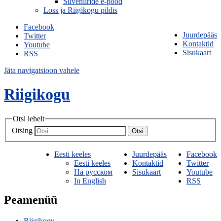
Suveniiride e-pood
Loss ja Riigikogu pildis
Facebook
Juurdepääs
Twitter
Kontaktid
Youtube
Sisukaart
RSS
Jäta navigatsioon vahele
Riigikogu
Otsi lehelt
Otsing
Otsi
Eesti keeles
Juurdepääs
Facebook
Eesti keeles
Kontaktid
Twitter
На русском
Sisukaart
Youtube
In English
RSS
Peamenüü
Riigikogu