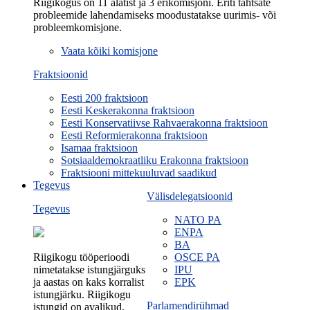
Riigikogus on 11 alatist ja 3 erikomisjoni. Eriti tähtsate
probleemide lahendamiseks moodustatakse uurimis- või
probleemkomisjone.
Vaata kõiki komisjone
Fraktsioonid
Eesti 200 fraktsioon
Eesti Keskerakonna fraktsioon
Eesti Konservatiivse Rahvaerakonna fraktsioon
Eesti Reformierakonna fraktsioon
Isamaa fraktsioon
Sotsiaaldemokraatliku Erakonna fraktsioon
Fraktsiooni mittekuuluvad saadikud
Tegevus
Välisdelegatsioonid
Tegevus
NATO PA
ENPA
BA
Riigikogu tööperioodi
OSCE PA
nimetatakse istungjärguks
IPU
ja aastas on kaks korralist
EPK
istungjärku. Riigikogu
Parlamendirühmad
istungid on avalikud.