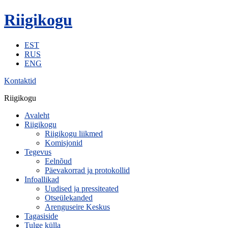
Riigikogu
EST
RUS
ENG
Kontaktid
Riigikogu
Avaleht
Riigikogu
Riigikogu liikmed
Komisjonid
Tegevus
Eelnõud
Päevakorrad ja protokollid
Infoallikad
Uudised ja pressiteated
Otseülekanded
Arenguseire Keskus
Tagasiside
Tulge külla