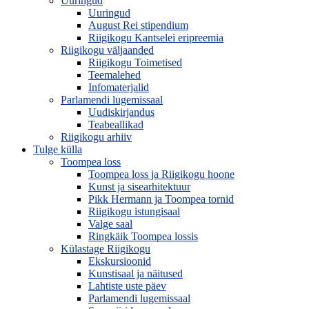
Uuringud
Uuringud
August Rei stipendium
Riigikogu Kantselei eripreemia
Riigikogu väljaanded
Riigikogu Toimetised
Teemalehed
Infomaterjalid
Parlamendi lugemissaal
Uudiskirjandus
Teabeallikad
Riigikogu arhiiv
Tulge külla
Toompea loss
Toompea loss ja Riigikogu hoone
Kunst ja sisearhitektuur
Pikk Hermann ja Toompea tornid
Riigikogu istungisaal
Valge saal
Ringkäik Toompea lossis
Külastage Riigikogu
Ekskursioonid
Kunstisaal ja näitused
Lahtiste uste päev
Parlamendi lugemissaal