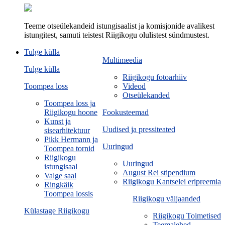
Teeme otseülekandeid istungisaalist ja komisjonide avalikest
istungitest, samuti teistest Riigikogu olulistest sündmustest.
Tulge külla
Multimeedia
Tulge külla
Riigikogu fotoarhiiv
Toompea loss
Videod
Otseülekanded
Toompea loss ja
Riigikogu hoone
Fookusteemad
Kunst ja
Uudised ja pressiteated
sisearhitektuur
Pikk Hermann ja
Uuringud
Toompea tornid
Riigikogu
Uuringud
istungisaal
August Rei stipendium
Valge saal
Riigikogu Kantselei eripreemia
Ringkäik
Toompea lossis
Riigikogu väljaanded
Külastage Riigikogu
Riigikogu Toimetised
Teemalehed