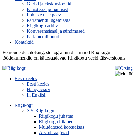
Giidid ja ekskursioonid
Kunstisaal ja näitused
Lahtiste uste päev
Parlamendi lugemissaal
Riigikogu arhiiv
Konverentsisaal ja sündmused
Parlamendi pood
Kontaktid
Eelnõude detailotsing, stenogrammid ja muud Riigikogu
töödokumendid on kättesaadavad Riigikogu veebi täisversioonis.
Eesti keeles
Eesti keeles
На русском
In English
Riigikogu
XV Riigikogu
Riigikogu juhatus
Riigikogu liikmed
Muudatused koosseisus
Arvud räägivad