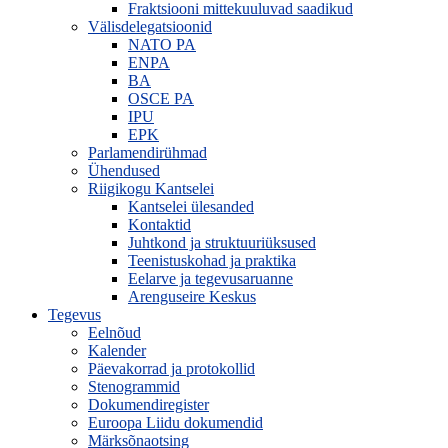
Fraktsiooni mittekuuluvad saadikud
Välisdelegatsioonid
NATO PA
ENPA
BA
OSCE PA
IPU
EPK
Parlamendirühmad
Ühendused
Riigikogu Kantselei
Kantselei ülesanded
Kontaktid
Juhtkond ja struktuuriüksused
Teenistuskohad ja praktika
Eelarve ja tegevusaruanne
Arenguseire Keskus
Tegevus
Eelnõud
Kalender
Päevakorrad ja protokollid
Stenogrammid
Dokumendiregister
Euroopa Liidu dokumendid
Märksõnaotsing