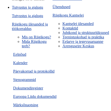
Ühendused
Tutvustus ja ajalugu
Riigikogu Kantselei
Tutvustus ja ajalugu
Kantselei ülesanded
Riigikogu ülesanded ja
Kontaktid
töökorraldus
Juhtkond ja struktuuriüksused
Mis on Riigikogu?
Teenistuskohad ja praktika
Mida Riigikogu
Eelarve ja tegevusaruanne
teeb?
Arenguseire Keskus
Eelnõud
Kalender
Päevakorrad ja protokollid
Stenogrammid
Dokumendiregister
Euroopa Liidu dokumendid
Märksõnaotsing