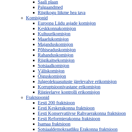
Saali plaan
Palgaandmed
Riigikogu liikme hea tava
Komisjonid
Euroopa Liidu asjade komisjon
Keskkonnakomisjon
Kultuurikomisjon
Maaelukomisjon
Majanduskomisjon
Põhiseaduskomisjon
Rahanduskomisjon
Riigikaitsekomisjon
Sotsiaalkomisjon
Väliskomisjon
Õiguskomisjon
Julgeolekuasutuste järelevalve erikomisjon
Korruptsioonivastane erikomisjon
Riigieelarve kontrolli erikomisjon
Fraktsioonid
Eesti 200 fraktsioon
Eesti Keskerakonna fraktsioon
Eesti Konservatiivse Rahvaerakonna fraktsioon
Eesti Reformierakonna fraktsioon
Isamaa fraktsioon
Sotsiaaldemokraatliku Erakonna fraktsioon