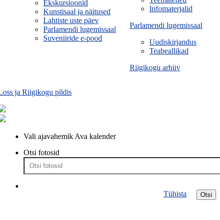
Ekskursioonid
Infomaterjalid
Kunstisaal ja näitused
Lahtiste uste päev
Parlamendi lugemissaal
Parlamendi lugemissaal
Suveniiride e-pood
Uudiskirjandus
Teabeallikad
Riigikogu arhiiv
Loss ja Riigikogu pildis
Vali ajavahemik
Ava kalender
Otsi fotosid
Tühista
Otsi