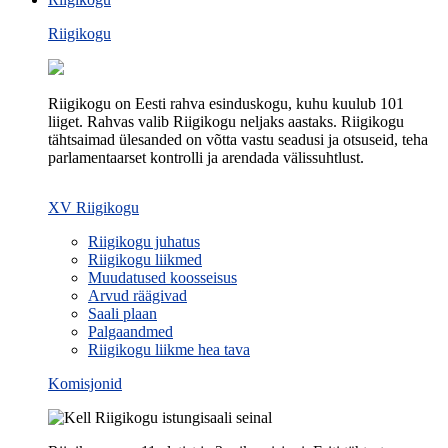
Riigikogu
Riigikogu on Eesti rahva esinduskogu, kuhu kuulub 101
liiget. Rahvas valib Riigikogu neljaks aastaks. Riigikogu
tähtsaimad ülesanded on võtta vastu seadusi ja otsuseid, teha
parlamentaarset kontrolli ja arendada välissuhtlust.
XV Riigikogu
Riigikogu juhatus
Riigikogu liikmed
Muudatused koosseisus
Arvud räägivad
Saali plaan
Palgaandmed
Riigikogu liikme hea tava
Komisjonid