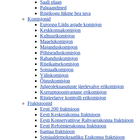
Saali plaan
Palgaandmed
Riigikogu liikme hea tava
Komisjonid
Euroopa Liidu asjade komisjon
Keskkonnakomisjon
Kultuurikomisjon
Maaelukomisjon
Majanduskomisjon
Põhiseaduskomisjon
Rahanduskomisjon
Riigikaitsekomisjon
Sotsiaalkomisjon
Väliskomisjon
Õiguskomisjon
Julgeolekuasutuste järelevalve erikomisjon
Korruptsioonivastane erikomisjon
Riigieelarve kontrolli erikomisjon
Fraktsioonid
Eesti 200 fraktsioon
Eesti Keskerakonna fraktsioon
Eesti Konservatiivse Rahvaerakonna fraktsioon
Eesti Reformierakonna fraktsioon
Isamaa fraktsioon
Sotsiaaldemokraatliku Erakonna fraktsioon