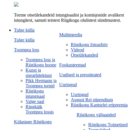
Teeme otseülekandeid istungisaalist ja komisjonide avalikest
istungitest, samuti teistest Riigikogu olulistest sündmustest.
Tulge külla
Multimeedia
Tulge külla
Riigikogu fotoarhiiv
Toompea loss
Videod
Otseülekanded
Toompea loss ja
Riigikogu hoone
Fookusteemad
Kunst ja
Uudised ja pressiteated
sisearhitektuur
Pikk Hermann ja
Uuringud
Toompea tornid
Riigikogu
Uuringud
istungisaal
August Rei stipendium
Valge saal
Riigikogu Kantselei eripreemia
Ringkäik
Toompea lossis
Riigikogu väljaanded
Külastage Riigikogu
Riigikogu Toimetised
Teemalehed