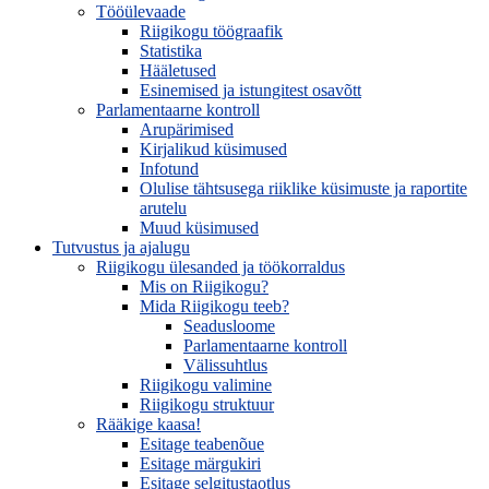
Tööülevaade
Riigikogu töögraafik
Statistika
Hääletused
Esinemised ja istungitest osavõtt
Parlamentaarne kontroll
Arupärimised
Kirjalikud küsimused
Infotund
Olulise tähtsusega riiklike küsimuste ja raportite
arutelu
Muud küsimused
Tutvustus ja ajalugu
Riigikogu ülesanded ja töökorraldus
Mis on Riigikogu?
Mida Riigikogu teeb?
Seadusloome
Parlamentaarne kontroll
Välissuhtlus
Riigikogu valimine
Riigikogu struktuur
Rääkige kaasa!
Esitage teabenõue
Esitage märgukiri
Esitage selgitustaotlus