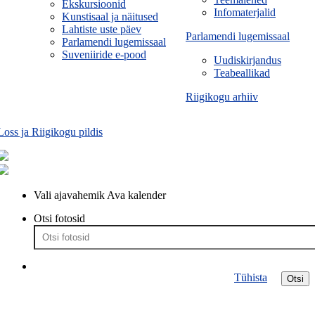
Ekskursioonid
Infomaterjalid
Kunstisaal ja näitused
Lahtiste uste päev
Parlamendi lugemissaal
Parlamendi lugemissaal
Suveniiride e-pood
Uudiskirjandus
Teabeallikad
Riigikogu arhiiv
Loss ja Riigikogu pildis
Vali ajavahemik
Ava kalender
Otsi fotosid
Tühista
Otsi