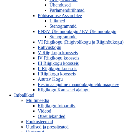
Ühendused
Parlamendirühmad
Põhiseaduse Assamblee
Liikmed
Stenogrammid
ENSV Ülemnõukogu / EV Ülemnõukogu
Stenogrammid
VI Riigikogu (Riigivolikogu ja Riiginõukogu)
Rahvuskogu
V Riigikogu koosseis
IV Riigikogu koosseis
III Riigikogu koosseis
II Riigikogu koosseis
I Riigikogu koosseis
Asutav Kogu
Eestimaa ajutine maanõukogu ehk maapäev
Riigikogu Kantselei ajalugu
Infoallikad
Multimeedia
Riigikogu fotoarhiiv
Videod
Otseülekanded
Fookusteemad
Uudised ja pressiteated