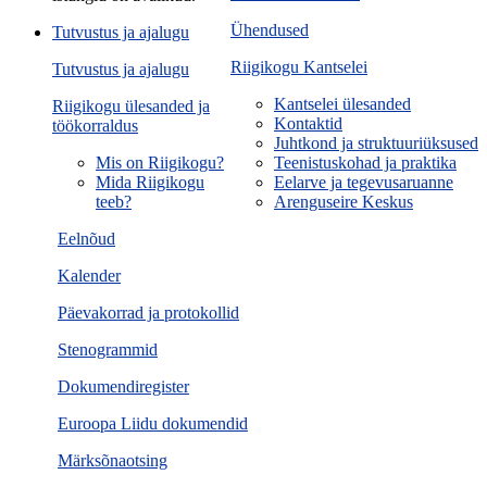
Ühendused
Tutvustus ja ajalugu
Riigikogu Kantselei
Tutvustus ja ajalugu
Kantselei ülesanded
Riigikogu ülesanded ja
Kontaktid
töökorraldus
Juhtkond ja struktuuriüksused
Mis on Riigikogu?
Teenistuskohad ja praktika
Mida Riigikogu
Eelarve ja tegevusaruanne
teeb?
Arenguseire Keskus
Eelnõud
Kalender
Päevakorrad ja protokollid
Stenogrammid
Dokumendiregister
Euroopa Liidu dokumendid
Märksõnaotsing