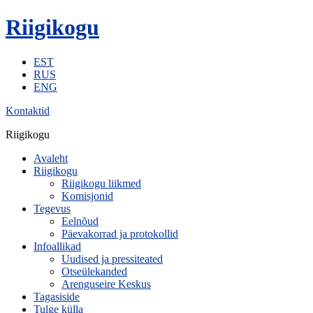
Riigikogu
EST
RUS
ENG
Kontaktid
Riigikogu
Avaleht
Riigikogu
Riigikogu liikmed
Komisjonid
Tegevus
Eelnõud
Päevakorrad ja protokollid
Infoallikad
Uudised ja pressiteated
Otseülekanded
Arenguseire Keskus
Tagasiside
Tulge külla