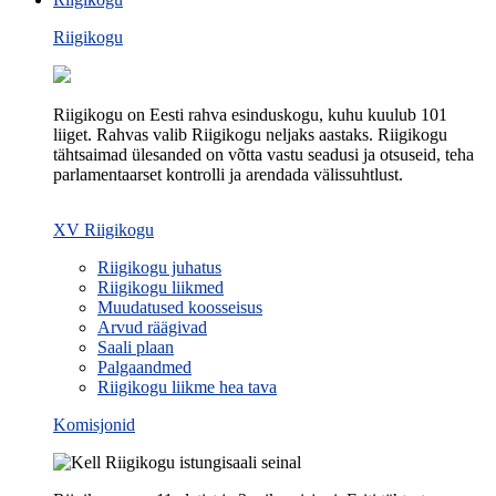
Riigikogu
Riigikogu on Eesti rahva esinduskogu, kuhu kuulub 101
liiget. Rahvas valib Riigikogu neljaks aastaks. Riigikogu
tähtsaimad ülesanded on võtta vastu seadusi ja otsuseid, teha
parlamentaarset kontrolli ja arendada välissuhtlust.
XV Riigikogu
Riigikogu juhatus
Riigikogu liikmed
Muudatused koosseisus
Arvud räägivad
Saali plaan
Palgaandmed
Riigikogu liikme hea tava
Komisjonid