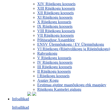
XIV Riigikogu koosseis
XIII Riigikogu koosseis
XII Riigikogu koosseis
XI Riigikogu koosseis
X Riigikogu koosseis
IX Riigikogu koosseis
VIII Riigikogu koosseis
VII Riigikogu koosseis
Põhiseaduse Assamblee
ENSV Ülemnõukogu / EV Ülemnõukogu
VI Riigikogu (Riigivolikogu ja Riiginõukogu)
Rahvuskogu
V Riigikogu koosseis
IV Riigikogu koosseis
III Riigikogu koosseis
II Riigikogu koosseis
I Riigikogu koosseis
Asutav Kogu
Eestimaa ajutine maanõukogu ehk maapäev
Riigikogu Kantselei ajalugu
Infoallikad
Infoallikad