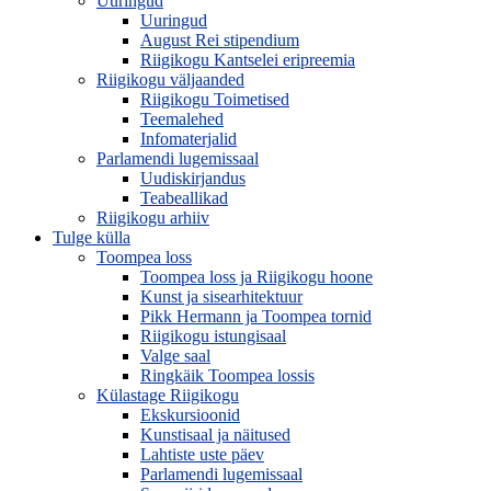
Uuringud
Uuringud
August Rei stipendium
Riigikogu Kantselei eripreemia
Riigikogu väljaanded
Riigikogu Toimetised
Teemalehed
Infomaterjalid
Parlamendi lugemissaal
Uudiskirjandus
Teabeallikad
Riigikogu arhiiv
Tulge külla
Toompea loss
Toompea loss ja Riigikogu hoone
Kunst ja sisearhitektuur
Pikk Hermann ja Toompea tornid
Riigikogu istungisaal
Valge saal
Ringkäik Toompea lossis
Külastage Riigikogu
Ekskursioonid
Kunstisaal ja näitused
Lahtiste uste päev
Parlamendi lugemissaal