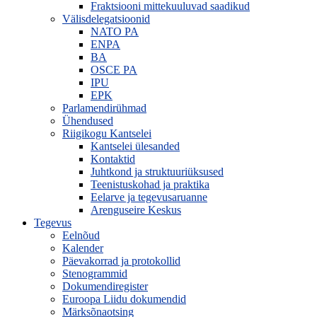
Fraktsiooni mittekuuluvad saadikud
Välisdelegatsioonid
NATO PA
ENPA
BA
OSCE PA
IPU
EPK
Parlamendirühmad
Ühendused
Riigikogu Kantselei
Kantselei ülesanded
Kontaktid
Juhtkond ja struktuuriüksused
Teenistuskohad ja praktika
Eelarve ja tegevusaruanne
Arenguseire Keskus
Tegevus
Eelnõud
Kalender
Päevakorrad ja protokollid
Stenogrammid
Dokumendiregister
Euroopa Liidu dokumendid
Märksõnaotsing