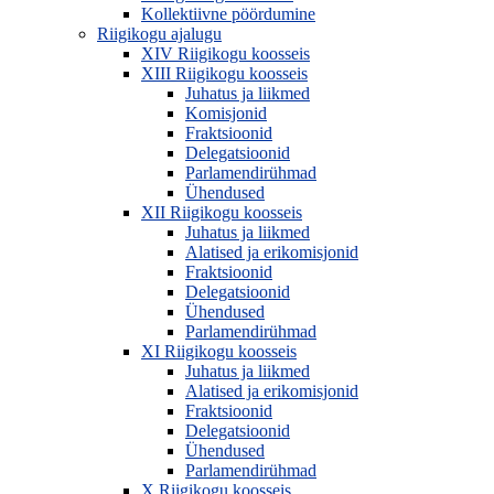
Kollektiivne pöördumine
Riigikogu ajalugu
XIV Riigikogu koosseis
XIII Riigikogu koosseis
Juhatus ja liikmed
Komisjonid
Fraktsioonid
Delegatsioonid
Parlamendirühmad
Ühendused
XII Riigikogu koosseis
Juhatus ja liikmed
Alatised ja erikomisjonid
Fraktsioonid
Delegatsioonid
Ühendused
Parlamendirühmad
XI Riigikogu koosseis
Juhatus ja liikmed
Alatised ja erikomisjonid
Fraktsioonid
Delegatsioonid
Ühendused
Parlamendirühmad
X Riigikogu koosseis