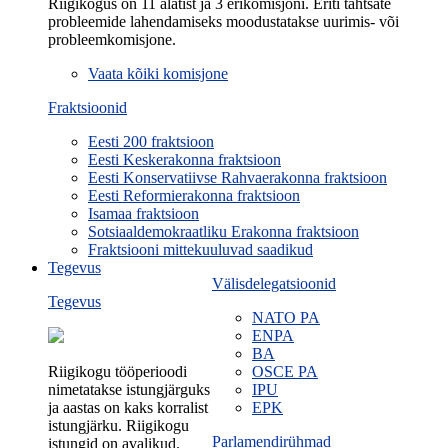
Riigikogus on 11 alatist ja 3 erikomisjoni. Eriti tähtsate
probleemide lahendamiseks moodustatakse uurimis- või
probleemkomisjone.
Vaata kõiki komisjone
Fraktsioonid
Eesti 200 fraktsioon
Eesti Keskerakonna fraktsioon
Eesti Konservatiivse Rahvaerakonna fraktsioon
Eesti Reformierakonna fraktsioon
Isamaa fraktsioon
Sotsiaaldemokraatliku Erakonna fraktsioon
Fraktsiooni mittekuuluvad saadikud
Tegevus
Välisdelegatsioonid
Tegevus
NATO PA
ENPA
BA
Riigikogu tööperioodi
OSCE PA
nimetatakse istungjärguks
IPU
ja aastas on kaks korralist
EPK
istungjärku. Riigikogu
Parlamendirühmad
istungid on avalikud.