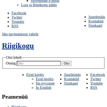
Suveniiride e-pood
Loss ja Riigikogu pildis
Facebook
Juurdepääs
Twitter
Kontaktid
Youtube
Sisukaart
RSS
Jäta navigatsioon vahele
Riigikogu
Otsi lehelt
Otsing
Otsi
Eesti keeles
Juurdepääs
Facebook
Eesti keeles
Kontaktid
Twitter
На русском
Sisukaart
Youtube
In English
RSS
Peamenüü
Riigikogu