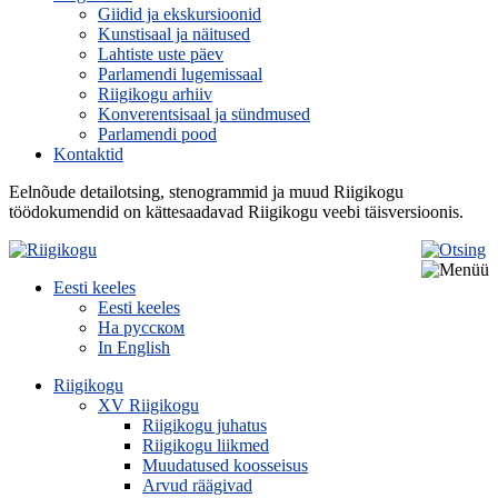
Giidid ja ekskursioonid
Kunstisaal ja näitused
Lahtiste uste päev
Parlamendi lugemissaal
Riigikogu arhiiv
Konverentsisaal ja sündmused
Parlamendi pood
Kontaktid
Eelnõude detailotsing, stenogrammid ja muud Riigikogu
töödokumendid on kättesaadavad Riigikogu veebi täisversioonis.
Eesti keeles
Eesti keeles
На русском
In English
Riigikogu
XV Riigikogu
Riigikogu juhatus
Riigikogu liikmed
Muudatused koosseisus
Arvud räägivad