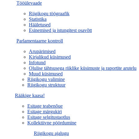
Tööülevaade
Riigikogu töögraafik
Statistika
Hääletused
Esinemised ja istungitest osavõtt
Parlamentaarne kontroll
Arupärimised
Kirjalikud küsimused
Infotund
Olulise tähtsusega riiklike küsimuste ja raportite arutelu
Muud küsimused
Riigikogu valimine
Riigikogu struktuur
Rääkige kaasa!
Esitage teabenõue
Esitage märgukiri
Esitage selgitustaotlus
Kollektiivne pöördumine
Riigikogu ajalugu