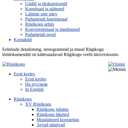
Giidid ja ekskursioonid
Kunstisaal ja näitused
Lahtiste uste päev
Parlamendi lugemissaal
Riigikogu arhiiv
Konverentsisaal ja sündmused
Parlamendi pood
Kontaktid
Eelnõude detailotsing, stenogrammid ja muud Riigikogu
töödokumendid on kättesaadavad Riigikogu veebi täisversioonis.
Eesti keeles
Eesti keeles
На русском
In English
Riigikogu
XV Riigikogu
Riigikogu juhatus
Riigikogu liikmed
Muudatused koosseisus
Arvud räägivad