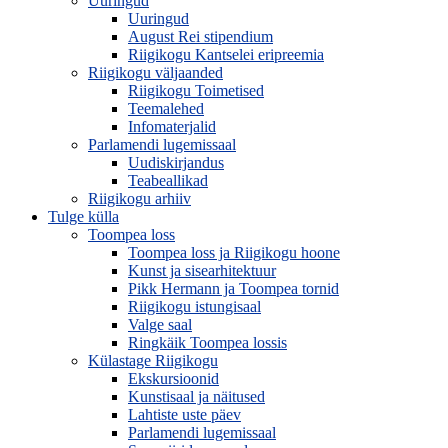
Uuringud
Uuringud
August Rei stipendium
Riigikogu Kantselei eripreemia
Riigikogu väljaanded
Riigikogu Toimetised
Teemalehed
Infomaterjalid
Parlamendi lugemissaal
Uudiskirjandus
Teabeallikad
Riigikogu arhiiv
Tulge külla
Toompea loss
Toompea loss ja Riigikogu hoone
Kunst ja sisearhitektuur
Pikk Hermann ja Toompea tornid
Riigikogu istungisaal
Valge saal
Ringkäik Toompea lossis
Külastage Riigikogu
Ekskursioonid
Kunstisaal ja näitused
Lahtiste uste päev
Parlamendi lugemissaal