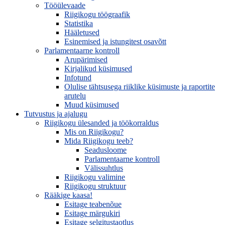
Tööülevaade
Riigikogu töögraafik
Statistika
Hääletused
Esinemised ja istungitest osavõtt
Parlamentaarne kontroll
Arupärimised
Kirjalikud küsimused
Infotund
Olulise tähtsusega riiklike küsimuste ja raportite
arutelu
Muud küsimused
Tutvustus ja ajalugu
Riigikogu ülesanded ja töökorraldus
Mis on Riigikogu?
Mida Riigikogu teeb?
Seadusloome
Parlamentaarne kontroll
Välissuhtlus
Riigikogu valimine
Riigikogu struktuur
Rääkige kaasa!
Esitage teabenõue
Esitage märgukiri
Esitage selgitustaotlus