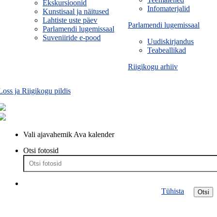
Ekskursioonid
Infomaterjalid
Kunstisaal ja näitused
Lahtiste uste päev
Parlamendi lugemissaal
Parlamendi lugemissaal
Suveniiride e-pood
Uudiskirjandus
Teabeallikad
Riigikogu arhiiv
Loss ja Riigikogu pildis
Vali ajavahemik
Ava kalender
Otsi fotosid
Tühista
Otsi