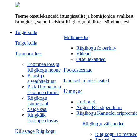
Teeme otseülekandeid istungisaalist ja komisjonide avalikest
istungitest, samuti teistest Riigikogu olulistest sündmustest.
Tulge külla
Multimeedia
Tulge külla
Riigikogu fotoarhiiv
Toompea loss
Videod
Otseülekanded
Toompea loss ja
Riigikogu hoone
Fookusteemad
Kunst ja
Uudised ja pressiteated
sisearhitektuur
Pikk Hermann ja
Uuringud
Toompea tornid
Riigikogu
Uuringud
istungisaal
August Rei stipendium
Valge saal
Riigikogu Kantselei eripreemia
Ringkäik
Toompea lossis
Riigikogu väljaanded
Külastage Riigikogu
Riigikogu Toimetised
Teemalehed