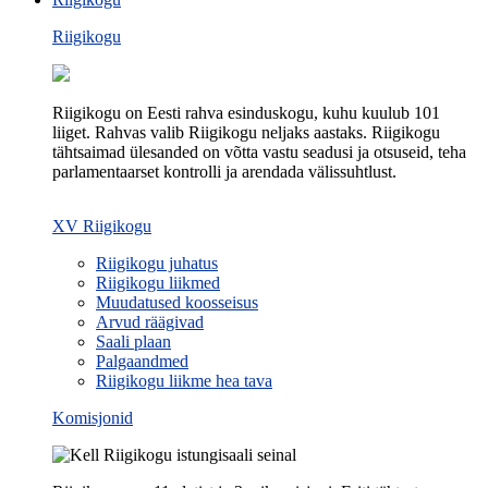
Riigikogu
Riigikogu on Eesti rahva esinduskogu, kuhu kuulub 101
liiget. Rahvas valib Riigikogu neljaks aastaks. Riigikogu
tähtsaimad ülesanded on võtta vastu seadusi ja otsuseid, teha
parlamentaarset kontrolli ja arendada välissuhtlust.
XV Riigikogu
Riigikogu juhatus
Riigikogu liikmed
Muudatused koosseisus
Arvud räägivad
Saali plaan
Palgaandmed
Riigikogu liikme hea tava
Komisjonid