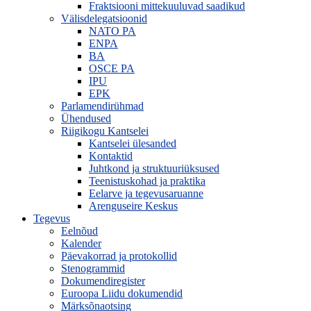
Fraktsiooni mittekuuluvad saadikud
Välisdelegatsioonid
NATO PA
ENPA
BA
OSCE PA
IPU
EPK
Parlamendirühmad
Ühendused
Riigikogu Kantselei
Kantselei ülesanded
Kontaktid
Juhtkond ja struktuuriüksused
Teenistuskohad ja praktika
Eelarve ja tegevusaruanne
Arenguseire Keskus
Tegevus
Eelnõud
Kalender
Päevakorrad ja protokollid
Stenogrammid
Dokumendiregister
Euroopa Liidu dokumendid
Märksõnaotsing