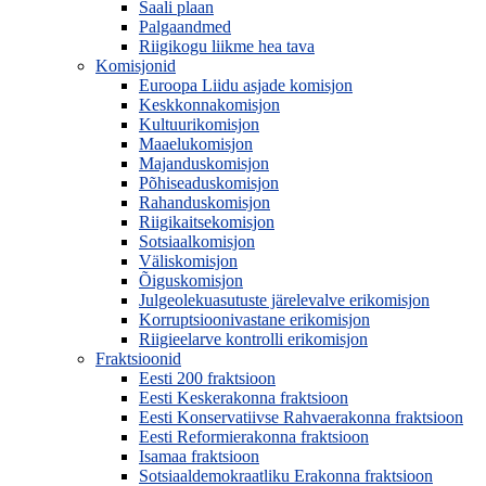
Saali plaan
Palgaandmed
Riigikogu liikme hea tava
Komisjonid
Euroopa Liidu asjade komisjon
Keskkonnakomisjon
Kultuurikomisjon
Maaelukomisjon
Majanduskomisjon
Põhiseaduskomisjon
Rahanduskomisjon
Riigikaitsekomisjon
Sotsiaalkomisjon
Väliskomisjon
Õiguskomisjon
Julgeolekuasutuste järelevalve erikomisjon
Korruptsioonivastane erikomisjon
Riigieelarve kontrolli erikomisjon
Fraktsioonid
Eesti 200 fraktsioon
Eesti Keskerakonna fraktsioon
Eesti Konservatiivse Rahvaerakonna fraktsioon
Eesti Reformierakonna fraktsioon
Isamaa fraktsioon
Sotsiaaldemokraatliku Erakonna fraktsioon