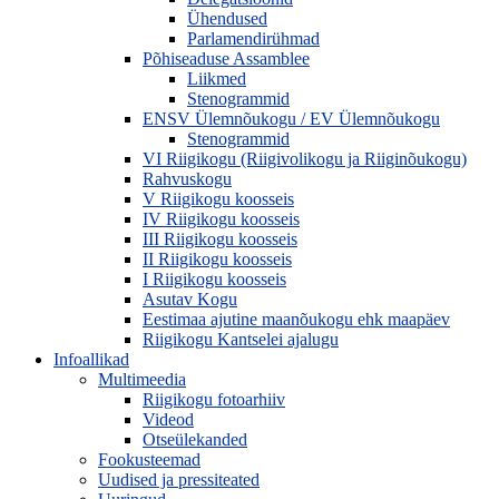
Ühendused
Parlamendirühmad
Põhiseaduse Assamblee
Liikmed
Stenogrammid
ENSV Ülemnõukogu / EV Ülemnõukogu
Stenogrammid
VI Riigikogu (Riigivolikogu ja Riiginõukogu)
Rahvuskogu
V Riigikogu koosseis
IV Riigikogu koosseis
III Riigikogu koosseis
II Riigikogu koosseis
I Riigikogu koosseis
Asutav Kogu
Eestimaa ajutine maanõukogu ehk maapäev
Riigikogu Kantselei ajalugu
Infoallikad
Multimeedia
Riigikogu fotoarhiiv
Videod
Otseülekanded
Fookusteemad
Uudised ja pressiteated