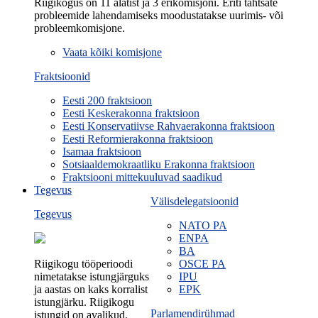
Riigikogus on 11 alatist ja 3 erikomisjoni. Eriti tähtsate
probleemide lahendamiseks moodustatakse uurimis- või
probleemkomisjone.
Vaata kõiki komisjone
Fraktsioonid
Eesti 200 fraktsioon
Eesti Keskerakonna fraktsioon
Eesti Konservatiivse Rahvaerakonna fraktsioon
Eesti Reformierakonna fraktsioon
Isamaa fraktsioon
Sotsiaaldemokraatliku Erakonna fraktsioon
Fraktsiooni mittekuuluvad saadikud
Tegevus
Välisdelegatsioonid
Tegevus
NATO PA
ENPA
BA
Riigikogu tööperioodi
OSCE PA
nimetatakse istungjärguks
IPU
ja aastas on kaks korralist
EPK
istungjärku. Riigikogu
Parlamendirühmad
istungid on avalikud.