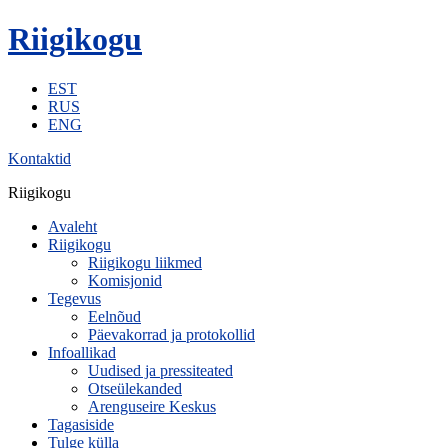
Riigikogu
EST
RUS
ENG
Kontaktid
Riigikogu
Avaleht
Riigikogu
Riigikogu liikmed
Komisjonid
Tegevus
Eelnõud
Päevakorrad ja protokollid
Infoallikad
Uudised ja pressiteated
Otseülekanded
Arenguseire Keskus
Tagasiside
Tulge külla