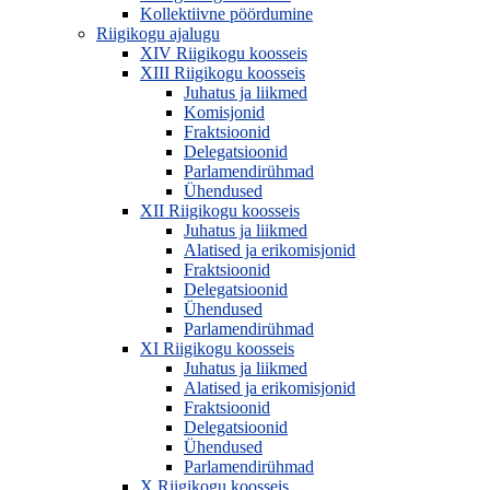
Kollektiivne pöördumine
Riigikogu ajalugu
XIV Riigikogu koosseis
XIII Riigikogu koosseis
Juhatus ja liikmed
Komisjonid
Fraktsioonid
Delegatsioonid
Parlamendirühmad
Ühendused
XII Riigikogu koosseis
Juhatus ja liikmed
Alatised ja erikomisjonid
Fraktsioonid
Delegatsioonid
Ühendused
Parlamendirühmad
XI Riigikogu koosseis
Juhatus ja liikmed
Alatised ja erikomisjonid
Fraktsioonid
Delegatsioonid
Ühendused
Parlamendirühmad
X Riigikogu koosseis