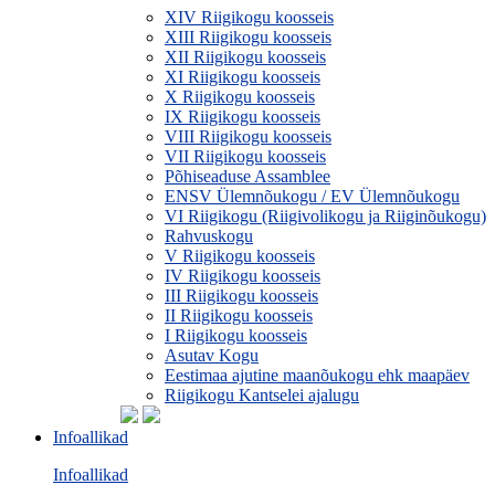
XIV Riigikogu koosseis
XIII Riigikogu koosseis
XII Riigikogu koosseis
XI Riigikogu koosseis
X Riigikogu koosseis
IX Riigikogu koosseis
VIII Riigikogu koosseis
VII Riigikogu koosseis
Põhiseaduse Assamblee
ENSV Ülemnõukogu / EV Ülemnõukogu
VI Riigikogu (Riigivolikogu ja Riiginõukogu)
Rahvuskogu
V Riigikogu koosseis
IV Riigikogu koosseis
III Riigikogu koosseis
II Riigikogu koosseis
I Riigikogu koosseis
Asutav Kogu
Eestimaa ajutine maanõukogu ehk maapäev
Riigikogu Kantselei ajalugu
Infoallikad
Infoallikad