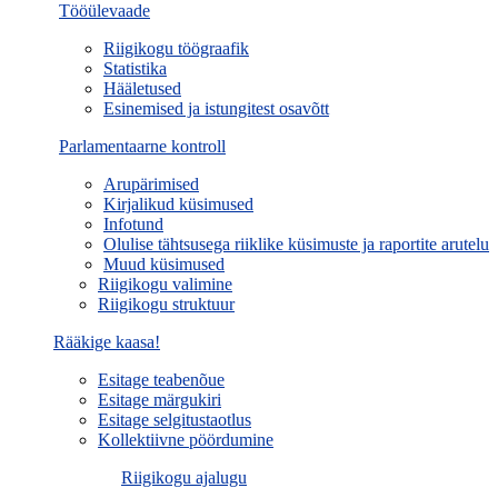
Tööülevaade
Riigikogu töögraafik
Statistika
Hääletused
Esinemised ja istungitest osavõtt
Parlamentaarne kontroll
Arupärimised
Kirjalikud küsimused
Infotund
Olulise tähtsusega riiklike küsimuste ja raportite arutelu
Muud küsimused
Riigikogu valimine
Riigikogu struktuur
Rääkige kaasa!
Esitage teabenõue
Esitage märgukiri
Esitage selgitustaotlus
Kollektiivne pöördumine
Riigikogu ajalugu