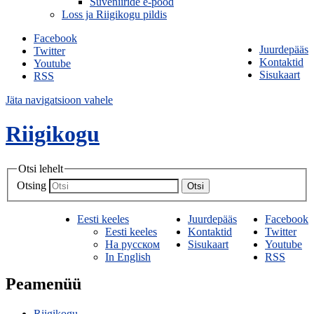
Suveniiride e-pood
Loss ja Riigikogu pildis
Facebook
Juurdepääs
Twitter
Kontaktid
Youtube
Sisukaart
RSS
Jäta navigatsioon vahele
Riigikogu
Otsi lehelt
Otsing
Otsi
Eesti keeles
Juurdepääs
Facebook
Eesti keeles
Kontaktid
Twitter
На русском
Sisukaart
Youtube
In English
RSS
Peamenüü
Riigikogu