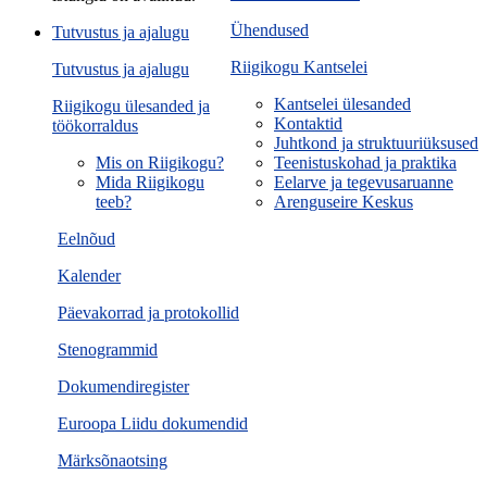
Ühendused
Tutvustus ja ajalugu
Riigikogu Kantselei
Tutvustus ja ajalugu
Kantselei ülesanded
Riigikogu ülesanded ja
Kontaktid
töökorraldus
Juhtkond ja struktuuriüksused
Mis on Riigikogu?
Teenistuskohad ja praktika
Mida Riigikogu
Eelarve ja tegevusaruanne
teeb?
Arenguseire Keskus
Eelnõud
Kalender
Päevakorrad ja protokollid
Stenogrammid
Dokumendiregister
Euroopa Liidu dokumendid
Märksõnaotsing