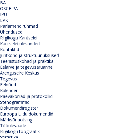
BA
OSCE PA
IPU
EPK
Parlamendirühmad
Ühendused
Riigikogu Kantselei
Kantselei ülesanded
Kontaktid
Juhtkond ja struktuuriüksused
Teenistuskohad ja praktika
Eelarve ja tegevusaruanne
Arenguseire Keskus
Tegevus
Eelnõud
Kalender
Päevakorrad ja protokollid
Stenogrammid
Dokumendiregister
Euroopa Liidu dokumendid
Märksõnaotsing
Tööülevaade
Riigikogu töögraafik
Statistika