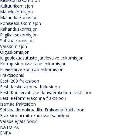
Keskkonnakomisjon
Kultuurikomisjon
Maaelukomisjon
Majanduskomisjon
Põhiseaduskomisjon
Rahanduskomisjon
Riigikaitsekomisjon
Sotsiaalkomisjon
Väliskomisjon
Õiguskomisjon
Julgeolekuasutuste järelevalve erikomisjon
Korruptsioonivastane erikomisjon
Riigieelarve kontrolli erikomisjon
Fraktsioonid
Eesti 200 fraktsioon
Eesti Keskerakonna fraktsioon
Eesti Konservatiivse Rahvaerakonna fraktsioon
Eesti Reformierakonna fraktsioon
Isamaa fraktsioon
Sotsiaaldemokraatliku Erakonna fraktsioon
Fraktsiooni mittekuuluvad saadikud
Välisdelegatsioonid
NATO PA
ENPA