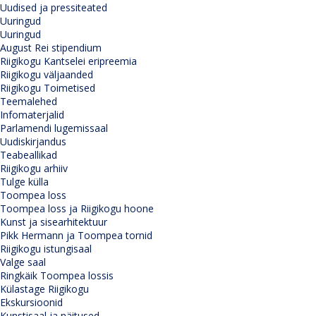
Uudised ja pressiteated
Uuringud
Uuringud
August Rei stipendium
Riigikogu Kantselei eripreemia
Riigikogu väljaanded
Riigikogu Toimetised
Teemalehed
Infomaterjalid
Parlamendi lugemissaal
Uudiskirjandus
Teabeallikad
Riigikogu arhiiv
Tulge külla
Toompea loss
Toompea loss ja Riigikogu hoone
Kunst ja sisearhitektuur
Pikk Hermann ja Toompea tornid
Riigikogu istungisaal
Valge saal
Ringkäik Toompea lossis
Külastage Riigikogu
Ekskursioonid
Kunstisaal ja näitused