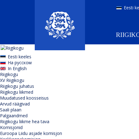
Eesti k
RIIGIK
Eesti keeles
На русском
In English
Riigikogu
XV Riigikogu
Riigikogu juhatus
Riigikogu liikmed
Muudatused koosseisus
Arvud räägivad
Saali plaan
Palgaandmed
Riigikogu liikme hea tava
Komisjonid
Euroopa Liidu asjade komisjon