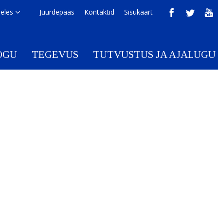
eeles
Juurdepääs
Kontaktid
Sisukaart
OGU
TEGEVUS
TUTVUSTUS JA AJALUGU