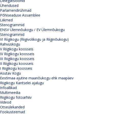
Delegatsioonid
Ühendused
Parlamendirühmad
Põhiseaduse Assamblee
Liikmed
Stenogrammid
ENSV Ülemnõukogu / EV Ülemnõukogu
Stenogrammid
VI Riigikogu (Riigivolikogu ja Riiginõukogu)
Rahvuskogu
V Riigikogu koosseis
IV Riigikogu koosseis
III Riigikogu koosseis
II Riigikogu koosseis
I Riigikogu koosseis
Asutav Kogu
Eestimaa ajutine maanõukogu ehk maapäev
Riigikogu Kantselei ajalugu
Infoallikad
Multimeedia
Riigikogu fotoarhiiv
Videod
Otseülekanded
Fookusteemad