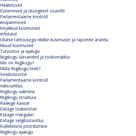
Hääletused
Esinemised ja istungitest osavõtt
Parlamentaarne kontroll
Arupärimised
Kirjalikud küsimused
Infotund
Olulise tähtsusega riiklike küsimuste ja raportite arutelu
Muud küsimused
Tutvustus ja ajalugu
Riigikogu ülesanded ja töökorraldus
Mis on Riigikogu?
Mida Riigikogu teeb?
Seadusloome
Parlamentaarne kontroll
Välissuhtlus
Riigikogu valimine
Riigikogu struktuur
Rääkige kaasa!
Esitage teabenõue
Esitage märgukiri
Esitage selgitustaotlus
Kollektiivne pöördumine
Riigikogu ajalugu