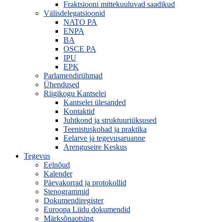
Fraktsiooni mittekuuluvad saadikud
Välisdelegatsioonid
NATO PA
ENPA
BA
OSCE PA
IPU
EPK
Parlamendirühmad
Ühendused
Riigikogu Kantselei
Kantselei ülesanded
Kontaktid
Juhtkond ja struktuuriüksused
Teenistuskohad ja praktika
Eelarve ja tegevusaruanne
Arenguseire Keskus
Tegevus
Eelnõud
Kalender
Päevakorrad ja protokollid
Stenogrammid
Dokumendiregister
Euroopa Liidu dokumendid
Märksõnaotsing