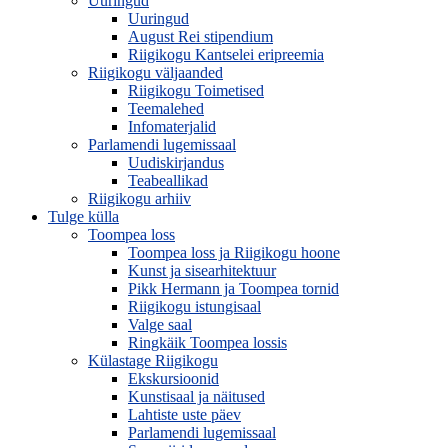
Uuringud
Uuringud
August Rei stipendium
Riigikogu Kantselei eripreemia
Riigikogu väljaanded
Riigikogu Toimetised
Teemalehed
Infomaterjalid
Parlamendi lugemissaal
Uudiskirjandus
Teabeallikad
Riigikogu arhiiv
Tulge külla
Toompea loss
Toompea loss ja Riigikogu hoone
Kunst ja sisearhitektuur
Pikk Hermann ja Toompea tornid
Riigikogu istungisaal
Valge saal
Ringkäik Toompea lossis
Külastage Riigikogu
Ekskursioonid
Kunstisaal ja näitused
Lahtiste uste päev
Parlamendi lugemissaal