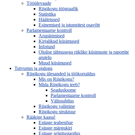
Tööülevaade
Riigikogu töögraafik
Statistika
Hääletused
Esinemised ja istungitest osavõtt
Parlamentaarne kontroll
Arupärimised
Kirjalikud küsimused
Infotund
Olulise tähtsusega riiklike küsimuste ja raportite
arutelu
Muud küsimused
Tutvustus ja ajalugu
Riigikogu ülesanded ja töökorraldus
Mis on Riigikogu?
Mida Riigikogu teeb?
Seadusloome
Parlamentaarne kontroll
Välissuhtlus
Riigikogu valimine
Riigikogu struktuur
Rääkige kaasa!
Esitage teabenõue
Esitage märgukiri
Esitage selgitustaotlus