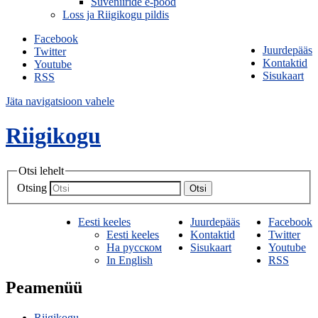
Suveniiride e-pood
Loss ja Riigikogu pildis
Facebook
Juurdepääs
Twitter
Kontaktid
Youtube
Sisukaart
RSS
Jäta navigatsioon vahele
Riigikogu
Otsi lehelt
Otsing
Otsi
Eesti keeles
Juurdepääs
Facebook
Eesti keeles
Kontaktid
Twitter
На русском
Sisukaart
Youtube
In English
RSS
Peamenüü
Riigikogu