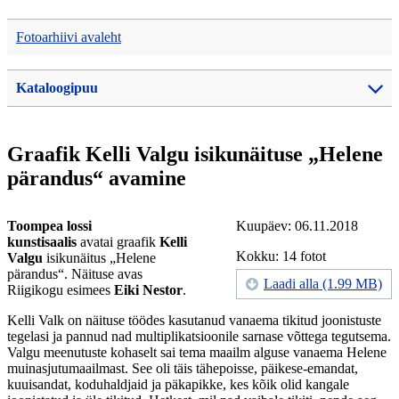
Fotoarhiivi avaleht
Kataloogipuu
Graafik Kelli Valgu isikunäituse „Helene
pärandus“ avamine
Toompea lossi
Kuupäev: 06.11.2018
kunstisaalis
avatai graafik
Kelli
Kokku: 14 fotot
Valgu
isikunäitus „Helene
pärandus“. Näituse avas
Laadi alla (1.99 MB)
Riigikogu esimees
Eiki Nestor
.
Kelli Valk on näituse töödes kasutanud vanaema tikitud joonistuste
tegelasi ja pannud nad multiplikatsioonile sarnase võttega tegutsema.
Valgu meenutuste kohaselt sai tema maailm alguse vanaema Helene
muinasjutumaailmast. See oli täis tähepoisse, päikese-emandat,
kuuisandat, koduhaldjaid ja päkapikke, kes kõik olid kangale