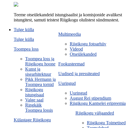
Teeme otseülekandeid istungisaalist ja komisjonide avalikest
istungitest, samuti teistest Riigikogu olulistest sündmustest.
Tulge külla
Multimeedia
Tulge külla
Riigikogu fotoarhiiv
Toompea loss
Videod
Otseülekanded
Toompea loss ja
Riigikogu hoone
Fookusteemad
Kunst ja
Uudised ja pressiteated
sisearhitektuur
Pikk Hermann ja
Uuringud
Toompea tornid
Riigikogu
Uuringud
istungisaal
August Rei stipendium
Valge saal
Riigikogu Kantselei eripreemia
Ringkäik
Toompea lossis
Riigikogu väljaanded
Külastage Riigikogu
Riigikogu Toimetised
Teemalehed