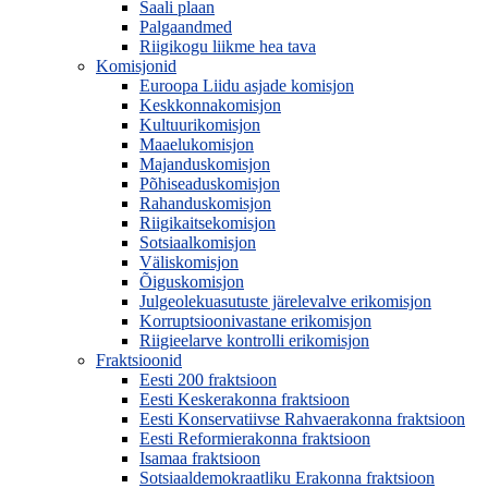
Saali plaan
Palgaandmed
Riigikogu liikme hea tava
Komisjonid
Euroopa Liidu asjade komisjon
Keskkonnakomisjon
Kultuurikomisjon
Maaelukomisjon
Majanduskomisjon
Põhiseaduskomisjon
Rahanduskomisjon
Riigikaitsekomisjon
Sotsiaalkomisjon
Väliskomisjon
Õiguskomisjon
Julgeolekuasutuste järelevalve erikomisjon
Korruptsioonivastane erikomisjon
Riigieelarve kontrolli erikomisjon
Fraktsioonid
Eesti 200 fraktsioon
Eesti Keskerakonna fraktsioon
Eesti Konservatiivse Rahvaerakonna fraktsioon
Eesti Reformierakonna fraktsioon
Isamaa fraktsioon
Sotsiaaldemokraatliku Erakonna fraktsioon