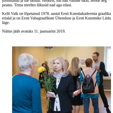
joonistatud ja üle tikitud. Hetkest, mil nad vaibale tikiti, nende aeg
peatus. Tema meeltes liikusid nad aga edasi.
Kelli Valk on lõpetanud 1978. aastal Eesti Kunstiakadeemia graafika
erialal ja on Eesti Vabagraafikute Ühenduse ja Eesti Kunstnike Liidu
liige.
Näitus jääb avatuks 11. jaanuarini 2019.