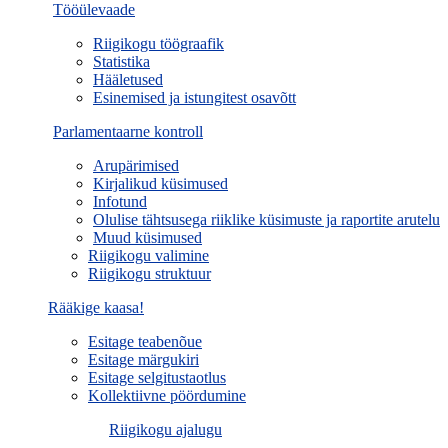
Tööülevaade
Riigikogu töögraafik
Statistika
Hääletused
Esinemised ja istungitest osavõtt
Parlamentaarne kontroll
Arupärimised
Kirjalikud küsimused
Infotund
Olulise tähtsusega riiklike küsimuste ja raportite arutelu
Muud küsimused
Riigikogu valimine
Riigikogu struktuur
Rääkige kaasa!
Esitage teabenõue
Esitage märgukiri
Esitage selgitustaotlus
Kollektiivne pöördumine
Riigikogu ajalugu