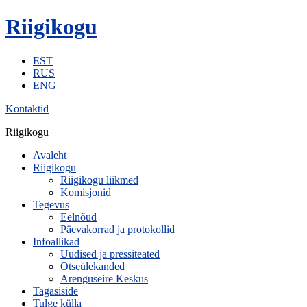
Riigikogu
EST
RUS
ENG
Kontaktid
Riigikogu
Avaleht
Riigikogu
Riigikogu liikmed
Komisjonid
Tegevus
Eelnõud
Päevakorrad ja protokollid
Infoallikad
Uudised ja pressiteated
Otseülekanded
Arenguseire Keskus
Tagasiside
Tulge külla