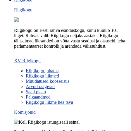
Riigikogu
Riigikogu on Eesti rahva esinduskogu, kuhu kuulub 101
liiget. Rahvas valib Riigikogu neljaks aastaks. Riigikogu
tähtsaimad ülesanded on võtta vastu seadusi ja otsuseid, teha
parlamentaarset kontrolli ja arendada välissuhtlust.
XV Riigikogu
Riigikogu juhatus
Riigikogu liikmed
Muudatused koosseisus
Arvud räägivad
Saali plaan
Palgaandmed
Riigikogu liikme hea tava
Komisjonid