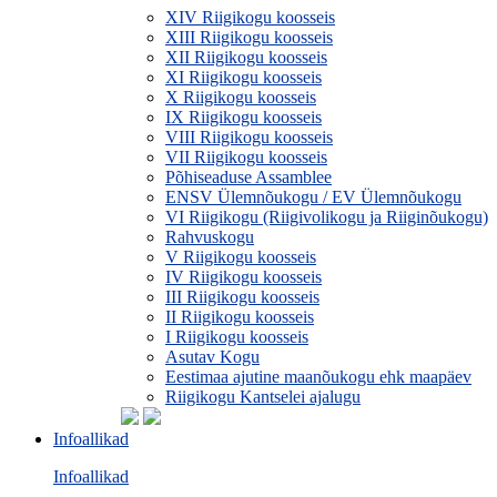
XIV Riigikogu koosseis
XIII Riigikogu koosseis
XII Riigikogu koosseis
XI Riigikogu koosseis
X Riigikogu koosseis
IX Riigikogu koosseis
VIII Riigikogu koosseis
VII Riigikogu koosseis
Põhiseaduse Assamblee
ENSV Ülemnõukogu / EV Ülemnõukogu
VI Riigikogu (Riigivolikogu ja Riiginõukogu)
Rahvuskogu
V Riigikogu koosseis
IV Riigikogu koosseis
III Riigikogu koosseis
II Riigikogu koosseis
I Riigikogu koosseis
Asutav Kogu
Eestimaa ajutine maanõukogu ehk maapäev
Riigikogu Kantselei ajalugu
Infoallikad
Infoallikad