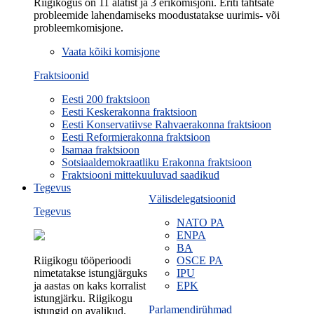
Riigikogus on 11 alatist ja 3 erikomisjoni. Eriti tähtsate
probleemide lahendamiseks moodustatakse uurimis- või
probleemkomisjone.
Vaata kõiki komisjone
Fraktsioonid
Eesti 200 fraktsioon
Eesti Keskerakonna fraktsioon
Eesti Konservatiivse Rahvaerakonna fraktsioon
Eesti Reformierakonna fraktsioon
Isamaa fraktsioon
Sotsiaaldemokraatliku Erakonna fraktsioon
Fraktsiooni mittekuuluvad saadikud
Tegevus
Välisdelegatsioonid
Tegevus
NATO PA
ENPA
BA
Riigikogu tööperioodi
OSCE PA
nimetatakse istungjärguks
IPU
ja aastas on kaks korralist
EPK
istungjärku. Riigikogu
Parlamendirühmad
istungid on avalikud.