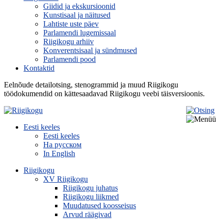
Giidid ja ekskursioonid
Kunstisaal ja näitused
Lahtiste uste päev
Parlamendi lugemissaal
Riigikogu arhiiv
Konverentsisaal ja sündmused
Parlamendi pood
Kontaktid
Eelnõude detailotsing, stenogrammid ja muud Riigikogu
töödokumendid on kättesaadavad Riigikogu veebi täisversioonis.
Eesti keeles
Eesti keeles
На русском
In English
Riigikogu
XV Riigikogu
Riigikogu juhatus
Riigikogu liikmed
Muudatused koosseisus
Arvud räägivad