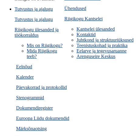
Ühendused
Tutvustus ja ajalugu
Riigikogu Kantselei
Tutvustus ja ajalugu
Kantselei ülesanded
Riigikogu ülesanded ja
Kontaktid
töökorraldus
Juhtkond ja struktuuriüksused
Mis on Riigikogu?
Teenistuskohad ja praktika
Mida Riigikogu
Eelarve ja tegevusaruanne
teeb?
Arenguseire Keskus
Eelnõud
Kalender
Päevakorrad ja protokollid
Stenogrammid
Dokumendiregister
Euroopa Liidu dokumendid
Märksõnaotsing