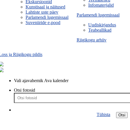
Ekskursioonid
Infomaterjalid
Kunstisaal ja näitused
Lahtiste uste päev
Parlamendi lugemissaal
Parlamendi lugemissaal
Suveniiride e-pood
Uudiskirjandus
Teabeallikad
Riigikogu arhiiv
Loss ja Riigikogu pildis
Vali ajavahemik
Ava kalender
Otsi fotosid
Tühista
Otsi