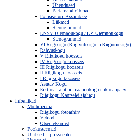
Ühendused
Parlamendirühmad
Põhiseaduse Assamblee
Liikmed
Stenogrammid
ENSV Ülemnõukogu / EV Ülemnõukogu
Stenogrammid
VI Riigikogu (Riigivolikogu ja Riiginõukogu)
Rahvuskogu
V Riigikogu koosseis
IV Riigikogu koosseis
III Riigikogu koosseis
II Riigikogu koosseis
I Riigikogu koosseis
Asutav Kogu
Eestimaa ajutine maanõukogu ehk maapäev
Riigikogu Kantselei ajalugu
Infoallikad
Multimeedia
Riigikogu fotoarhiiv
Videod
Otseülekanded
Fookusteemad
Uudised ja pressiteated