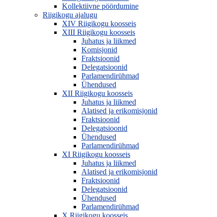
Kollektiivne pöördumine
Riigikogu ajalugu
XIV Riigikogu koosseis
XIII Riigikogu koosseis
Juhatus ja liikmed
Komisjonid
Fraktsioonid
Delegatsioonid
Parlamendirühmad
Ühendused
XII Riigikogu koosseis
Juhatus ja liikmed
Alatised ja erikomisjonid
Fraktsioonid
Delegatsioonid
Ühendused
Parlamendirühmad
XI Riigikogu koosseis
Juhatus ja liikmed
Alatised ja erikomisjonid
Fraktsioonid
Delegatsioonid
Ühendused
Parlamendirühmad
X Riigikogu koosseis