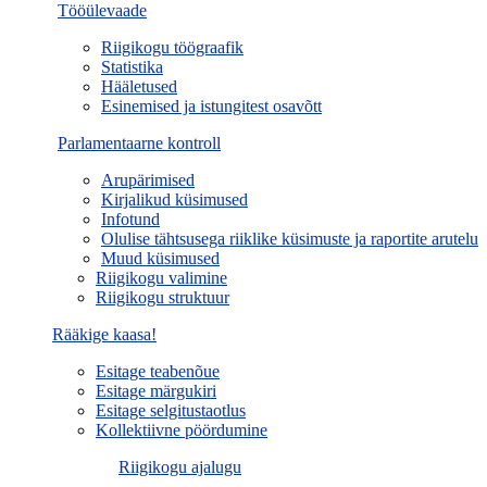
Tööülevaade
Riigikogu töögraafik
Statistika
Hääletused
Esinemised ja istungitest osavõtt
Parlamentaarne kontroll
Arupärimised
Kirjalikud küsimused
Infotund
Olulise tähtsusega riiklike küsimuste ja raportite arutelu
Muud küsimused
Riigikogu valimine
Riigikogu struktuur
Rääkige kaasa!
Esitage teabenõue
Esitage märgukiri
Esitage selgitustaotlus
Kollektiivne pöördumine
Riigikogu ajalugu