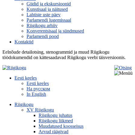
Giidid ja ekskursioonid
Kunstisaal ja näitused
Lahtiste uste päev
Parlamendi lugemissaal
Riigikogu arhiiv
Konverentsisaal ja sündmused
Parlamendi pood
Kontaktid
Eelnõude detailotsing, stenogrammid ja muud Riigikogu
töödokumendid on kättesaadavad Riigikogu veebi täisversioonis.
Eesti keeles
Eesti keeles
На русском
In English
Riigikogu
XV Riigikogu
Riigikogu juhatus
Riigikogu liikmed
Muudatused koosseisus
Arvud räägivad