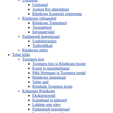
Uuringud
Uuringud
August Rei stipendium
Riigikogu Kantselei eripreemia
Riigikogu väljaanded
Riigikogu Toimetised
Teemalehed
Infomaterjalid
Parlamendi lugemissaal
Uudiskirjandus
Teabeallikad
Riigikogu arhiiv
Tulge külla
Toompea loss
Toompea loss ja Riigikogu hoone
Kunst ja sisearhitektuur
Pikk Hermann ja Toompea tornid
Riigikogu istungisaal
Valge saal
Ringkäik Toompea lossis
Külastage Riigikogu
Ekskursioonid
Kunstisaal ja näitused
Lahtiste uste päev
Parlamendi lugemissaal