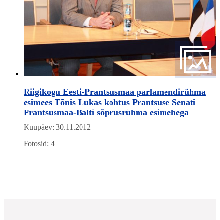
Riigikogu Eesti-Prantsusmaa parlamendirühma
esimees Tõnis Lukas kohtus Prantsuse Senati
Prantsusmaa-Balti sõprusrühma esimehega
Kuupäev: 30.11.2012
Fotosid: 4