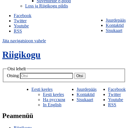
Suveniiride e-pood
Loss ja Riigikogu pildis
Facebook
Juurdepääs
Twitter
Kontaktid
Youtube
Sisukaart
RSS
Jäta navigatsioon vahele
Riigikogu
Otsi lehelt
Otsing
Otsi
Eesti keeles
Juurdepääs
Facebook
Eesti keeles
Kontaktid
Twitter
На русском
Sisukaart
Youtube
In English
RSS
Peamenüü
Riigikogu