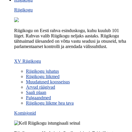
Riigikogu
Riigikogu on Eesti rahva esinduskogu, kuhu kuulub 101
liiget. Rahvas valib Riigikogu neljaks aastaks. Riigikogu
tähtsaimad ülesanded on võtta vastu seadusi ja otsuseid, teha
parlamentaarset kontrolli ja arendada välissuhtlust.
XV Riigikogu
Riigikogu juhatus
Riigikogu liikmed
Muudatused koosseisus
Arvud räägivad
Saali plaan
Palgaandmed
Riigikogu liikme hea tava
Komisjonid