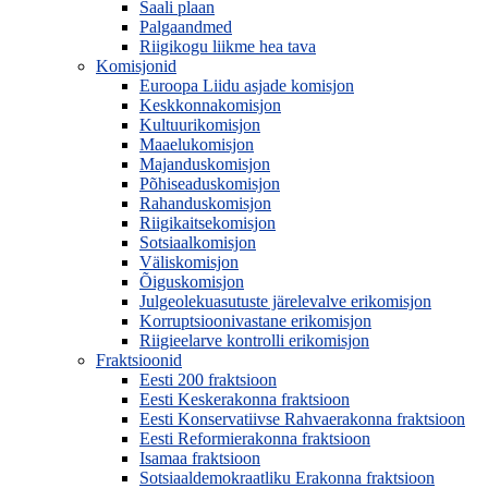
Saali plaan
Palgaandmed
Riigikogu liikme hea tava
Komisjonid
Euroopa Liidu asjade komisjon
Keskkonnakomisjon
Kultuurikomisjon
Maaelukomisjon
Majanduskomisjon
Põhiseaduskomisjon
Rahanduskomisjon
Riigikaitsekomisjon
Sotsiaalkomisjon
Väliskomisjon
Õiguskomisjon
Julgeolekuasutuste järelevalve erikomisjon
Korruptsioonivastane erikomisjon
Riigieelarve kontrolli erikomisjon
Fraktsioonid
Eesti 200 fraktsioon
Eesti Keskerakonna fraktsioon
Eesti Konservatiivse Rahvaerakonna fraktsioon
Eesti Reformierakonna fraktsioon
Isamaa fraktsioon
Sotsiaaldemokraatliku Erakonna fraktsioon