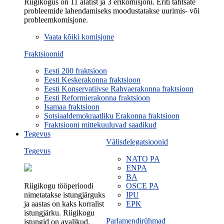
Riigikogus on 11 alatist ja 3 erikomisjoni. Eriti tähtsate
probleemide lahendamiseks moodustatakse uurimis- või
probleemkomisjone.
Vaata kõiki komisjone
Fraktsioonid
Eesti 200 fraktsioon
Eesti Keskerakonna fraktsioon
Eesti Konservatiivse Rahvaerakonna fraktsioon
Eesti Reformierakonna fraktsioon
Isamaa fraktsioon
Sotsiaaldemokraatliku Erakonna fraktsioon
Fraktsiooni mittekuuluvad saadikud
Tegevus
Välisdelegatsioonid
Tegevus
NATO PA
ENPA
BA
Riigikogu tööperioodi
OSCE PA
nimetatakse istungjärguks
IPU
ja aastas on kaks korralist
EPK
istungjärku. Riigikogu
Parlamendirühmad
istungid on avalikud.