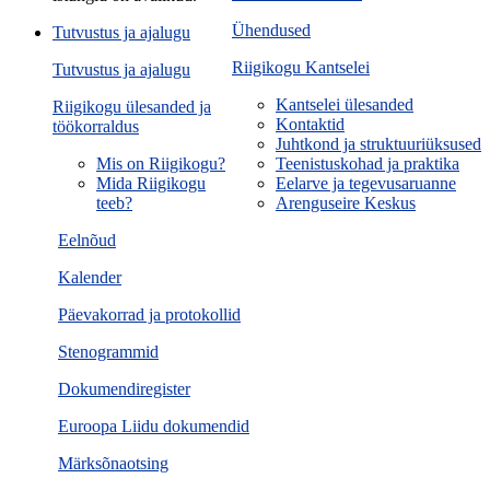
Ühendused
Tutvustus ja ajalugu
Riigikogu Kantselei
Tutvustus ja ajalugu
Kantselei ülesanded
Riigikogu ülesanded ja
Kontaktid
töökorraldus
Juhtkond ja struktuuriüksused
Mis on Riigikogu?
Teenistuskohad ja praktika
Mida Riigikogu
Eelarve ja tegevusaruanne
teeb?
Arenguseire Keskus
Eelnõud
Kalender
Päevakorrad ja protokollid
Stenogrammid
Dokumendiregister
Euroopa Liidu dokumendid
Märksõnaotsing