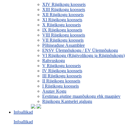
XIV Riigikogu koosseis
XIII Riigikogu koosseis
XII Riigikogu koosseis
XI Riigikogu koosseis
X Riigikogu koosseis
IX Riigikogu koosseis
VIII Riigikogu koosseis
VII Riigikogu koosseis
Põhiseaduse Assamblee
ENSV Ülemnõukogu / EV Ülemnõukogu
VI Riigikogu (Riigivolikogu ja Riiginõukogu)
Rahvuskogu
V Riigikogu koosseis
IV Riigikogu koosseis
III Riigikogu koosseis
II Riigikogu koosseis
I Riigikogu koosseis
Asutav Kogu
Eestimaa ajutine maanõukogu ehk maapäev
Riigikogu Kantselei ajalugu
Infoallikad
Infoallikad