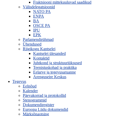
Fraktsiooni mittekuuluvad saadikud
Välisdelegatsioonid
NATO PA
ENPA
BA
OSCE PA
IPU
EPK
Parlamendirühmad
Ühendused
Riigikogu Kantselei
Kantselei ülesanded
Kontaktid
Juhtkond ja struktuuriüksused
Teenistuskohad ja praktika
Eelarve ja tegevusaruanne
Arenguseire Keskus
Tegevus
Eelnõud
Kalender
Päevakorrad ja protokollid
Stenogrammid
Dokumendiregister
Euroopa Liidu dokumendid
Märksõnaotsing