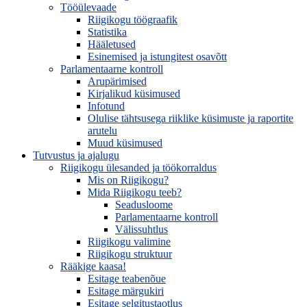
Tööülevaade
Riigikogu töögraafik
Statistika
Hääletused
Esinemised ja istungitest osavõtt
Parlamentaarne kontroll
Arupärimised
Kirjalikud küsimused
Infotund
Olulise tähtsusega riiklike küsimuste ja raportite
arutelu
Muud küsimused
Tutvustus ja ajalugu
Riigikogu ülesanded ja töökorraldus
Mis on Riigikogu?
Mida Riigikogu teeb?
Seadusloome
Parlamentaarne kontroll
Välissuhtlus
Riigikogu valimine
Riigikogu struktuur
Rääkige kaasa!
Esitage teabenõue
Esitage märgukiri
Esitage selgitustaotlus