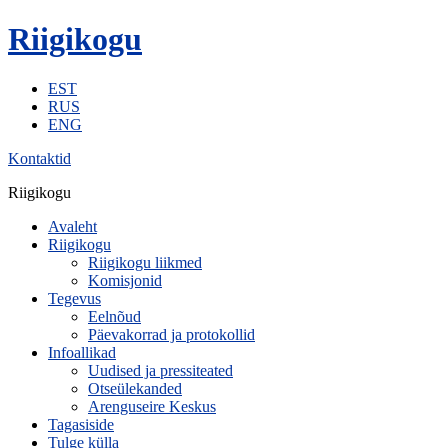
Riigikogu
EST
RUS
ENG
Kontaktid
Riigikogu
Avaleht
Riigikogu
Riigikogu liikmed
Komisjonid
Tegevus
Eelnõud
Päevakorrad ja protokollid
Infoallikad
Uudised ja pressiteated
Otseülekanded
Arenguseire Keskus
Tagasiside
Tulge külla