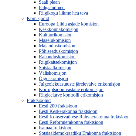
Saali plaan
Palgaandmed
Riigikogu liikme hea tava
Komisjonid
Euroopa Liidu asjade komisjon
Keskkonnakomisjon
Kultuurikomisjon
Maaelukomisjon
Majanduskomisjon
Põhiseaduskomisjon
Rahanduskomisjon
Riigikaitsekomisjon
Sotsiaalkomisjon
Väliskomisjon
Õiguskomisjon
Julgeolekuasutuste järelevalve erikomisjon
Korruptsioonivastane erikomisjon
Riigieelarve kontrolli erikomisjon
Fraktsioonid
Eesti 200 fraktsioon
Eesti Keskerakonna fraktsioon
Eesti Konservatiivse Rahvaerakonna fraktsioon
Eesti Reformierakonna fraktsioon
Isamaa fraktsioon
Sotsiaaldemokraatliku Erakonna fraktsioon