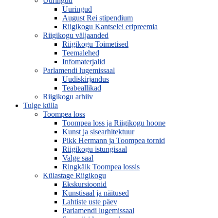
Uuringud
Uuringud
August Rei stipendium
Riigikogu Kantselei eripreemia
Riigikogu väljaanded
Riigikogu Toimetised
Teemalehed
Infomaterjalid
Parlamendi lugemissaal
Uudiskirjandus
Teabeallikad
Riigikogu arhiiv
Tulge külla
Toompea loss
Toompea loss ja Riigikogu hoone
Kunst ja sisearhitektuur
Pikk Hermann ja Toompea tornid
Riigikogu istungisaal
Valge saal
Ringkäik Toompea lossis
Külastage Riigikogu
Ekskursioonid
Kunstisaal ja näitused
Lahtiste uste päev
Parlamendi lugemissaal