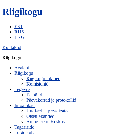
Riigikogu
EST
RUS
ENG
Kontaktid
Riigikogu
Avaleht
Riigikogu
Riigikogu liikmed
Komisjonid
Tegevus
Eelnõud
Päevakorrad ja protokollid
Infoallikad
Uudised ja pressiteated
Otseülekanded
Arenguseire Keskus
Tagasiside
Tulge külla