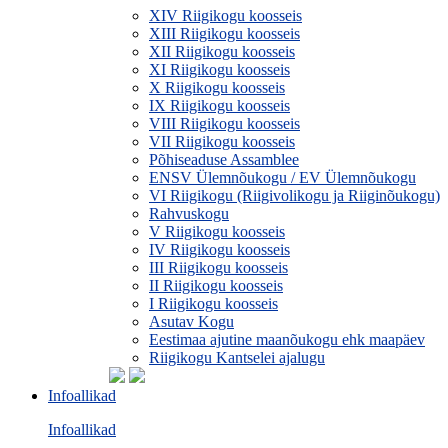
XIV Riigikogu koosseis
XIII Riigikogu koosseis
XII Riigikogu koosseis
XI Riigikogu koosseis
X Riigikogu koosseis
IX Riigikogu koosseis
VIII Riigikogu koosseis
VII Riigikogu koosseis
Põhiseaduse Assamblee
ENSV Ülemnõukogu / EV Ülemnõukogu
VI Riigikogu (Riigivolikogu ja Riiginõukogu)
Rahvuskogu
V Riigikogu koosseis
IV Riigikogu koosseis
III Riigikogu koosseis
II Riigikogu koosseis
I Riigikogu koosseis
Asutav Kogu
Eestimaa ajutine maanõukogu ehk maapäev
Riigikogu Kantselei ajalugu
Infoallikad
Infoallikad