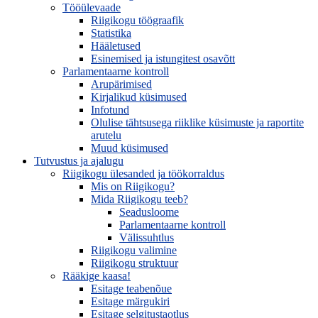
Tööülevaade
Riigikogu töögraafik
Statistika
Hääletused
Esinemised ja istungitest osavõtt
Parlamentaarne kontroll
Arupärimised
Kirjalikud küsimused
Infotund
Olulise tähtsusega riiklike küsimuste ja raportite
arutelu
Muud küsimused
Tutvustus ja ajalugu
Riigikogu ülesanded ja töökorraldus
Mis on Riigikogu?
Mida Riigikogu teeb?
Seadusloome
Parlamentaarne kontroll
Välissuhtlus
Riigikogu valimine
Riigikogu struktuur
Rääkige kaasa!
Esitage teabenõue
Esitage märgukiri
Esitage selgitustaotlus