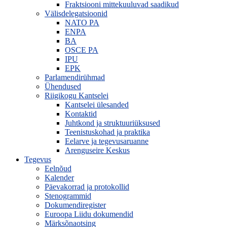
Fraktsiooni mittekuuluvad saadikud
Välisdelegatsioonid
NATO PA
ENPA
BA
OSCE PA
IPU
EPK
Parlamendirühmad
Ühendused
Riigikogu Kantselei
Kantselei ülesanded
Kontaktid
Juhtkond ja struktuuriüksused
Teenistuskohad ja praktika
Eelarve ja tegevusaruanne
Arenguseire Keskus
Tegevus
Eelnõud
Kalender
Päevakorrad ja protokollid
Stenogrammid
Dokumendiregister
Euroopa Liidu dokumendid
Märksõnaotsing