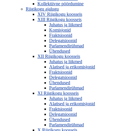
Kollektiivne pöördumine
Riigikogu ajalugu
XIV Riigikogu koosseis
XIII Riigikogu koosseis
Juhatus ja liikmed
Komisjonid
Fraktsioonid
Delegatsioonid
Parlamendirühmad
Ühendused
XII Riigikogu koosseis
Juhatus ja liikmed
Alatised ja erikomisjonid
Fraktsioonid
Delegatsioonid
Ühendused
Parlamendirühmad
XI Riigikogu koosseis
Juhatus ja liikmed
Alatised ja erikomisjonid
Fraktsioonid
Delegatsioonid
Ühendused
Parlamendirühmad
X Riigikogu koosseis