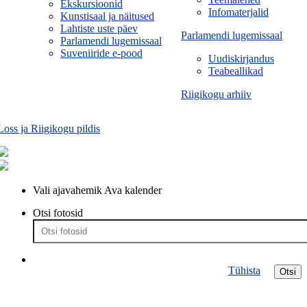
Ekskursioonid
Infomaterjalid
Kunstisaal ja näitused
Lahtiste uste päev
Parlamendi lugemissaal
Parlamendi lugemissaal
Suveniiride e-pood
Uudiskirjandus
Teabeallikad
Riigikogu arhiiv
Loss ja Riigikogu pildis
Vali ajavahemik
Ava kalender
Otsi fotosid
Tühista
Otsi