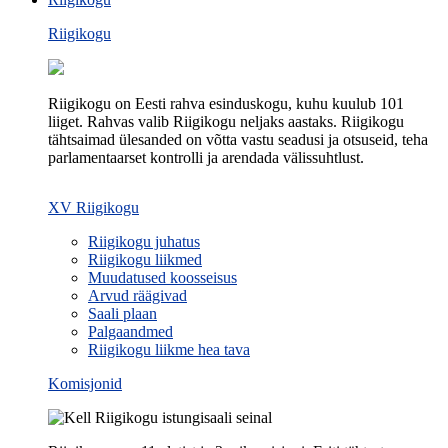
Riigikogu
Riigikogu on Eesti rahva esinduskogu, kuhu kuulub 101
liiget. Rahvas valib Riigikogu neljaks aastaks. Riigikogu
tähtsaimad ülesanded on võtta vastu seadusi ja otsuseid, teha
parlamentaarset kontrolli ja arendada välissuhtlust.
XV Riigikogu
Riigikogu juhatus
Riigikogu liikmed
Muudatused koosseisus
Arvud räägivad
Saali plaan
Palgaandmed
Riigikogu liikme hea tava
Komisjonid