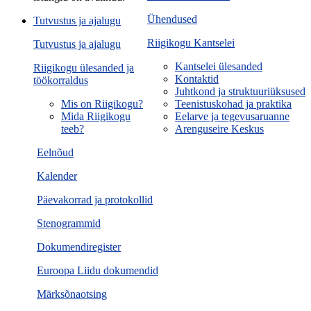
Ühendused
Tutvustus ja ajalugu
Riigikogu Kantselei
Tutvustus ja ajalugu
Kantselei ülesanded
Riigikogu ülesanded ja
Kontaktid
töökorraldus
Juhtkond ja struktuuriüksused
Mis on Riigikogu?
Teenistuskohad ja praktika
Mida Riigikogu
Eelarve ja tegevusaruanne
teeb?
Arenguseire Keskus
Eelnõud
Kalender
Päevakorrad ja protokollid
Stenogrammid
Dokumendiregister
Euroopa Liidu dokumendid
Märksõnaotsing