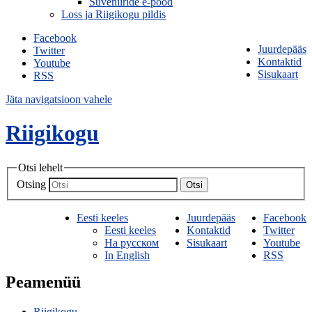
Suveniiride e-pood
Loss ja Riigikogu pildis
Facebook
Juurdepääs
Twitter
Kontaktid
Youtube
Sisukaart
RSS
Jäta navigatsioon vahele
Riigikogu
Otsi lehelt
Otsing
Otsi
Eesti keeles
Juurdepääs
Facebook
Eesti keeles
Kontaktid
Twitter
На русском
Sisukaart
Youtube
In English
RSS
Peamenüü
Riigikogu