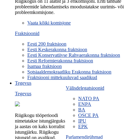
Riigikogus on 11 alatist ja 3 erikomisjoni. Eriti tähtsate
probleemide lahendamiseks moodustatakse uurimis- või
probleemkomisjone.
Vaata kõiki komisjone
Fraktsioonid
Eesti 200 fraktsioon
Eesti Keskerakonna fraktsioon
Eesti Konservatiivse Rahvaerakonna fraktsioon
Eesti Reformierakonna fraktsioon
Isamaa fraktsioon
Sotsiaaldemokraatliku Erakonna fraktsioon
Fraktsiooni mittekuuluvad saadikud
Tegevus
Välisdelegatsioonid
Tegevus
NATO PA
ENPA
BA
Riigikogu tööperioodi
OSCE PA
nimetatakse istungjärguks
IPU
ja aastas on kaks korralist
EPK
istungjärku. Riigikogu
Parlamendirühmad
istungid on avalikud.