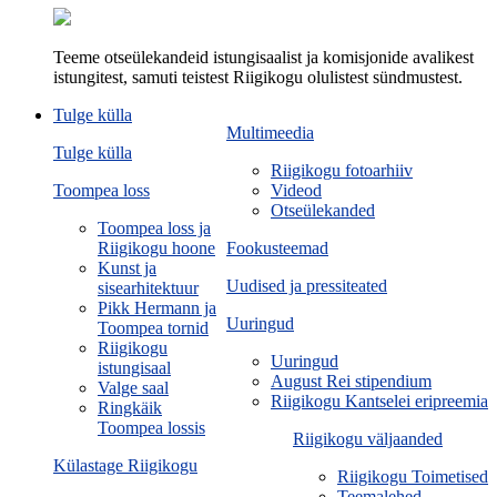
Teeme otseülekandeid istungisaalist ja komisjonide avalikest
istungitest, samuti teistest Riigikogu olulistest sündmustest.
Tulge külla
Multimeedia
Tulge külla
Riigikogu fotoarhiiv
Toompea loss
Videod
Otseülekanded
Toompea loss ja
Riigikogu hoone
Fookusteemad
Kunst ja
Uudised ja pressiteated
sisearhitektuur
Pikk Hermann ja
Uuringud
Toompea tornid
Riigikogu
Uuringud
istungisaal
August Rei stipendium
Valge saal
Riigikogu Kantselei eripreemia
Ringkäik
Toompea lossis
Riigikogu väljaanded
Külastage Riigikogu
Riigikogu Toimetised
Teemalehed