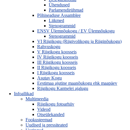
Ühendused
Parlamendirühmad
Põhiseaduse Assamblee
Liikmed
Stenogrammid
ENSV Ülemnõukogu / EV Ülemnõukogu
Stenogrammid
VI Riigikogu (Riigivolikogu ja Riiginõukogu)
Rahvuskogu
V Riigikogu koosseis
IV Riigikogu koosseis
III Riigikogu koosseis
II Riigikogu koosseis
I Riigikogu koosseis
Asutav Kogu
Eestimaa ajutine maanõukogu ehk maapäev
Riigikogu Kantselei ajalugu
Infoallikad
Multimeedia
Riigikogu fotoarhiiv
Videod
Otseülekanded
Fookusteemad
Uudised ja pressiteated