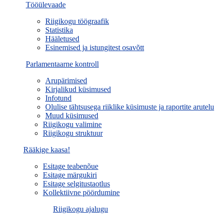
Tööülevaade
Riigikogu töögraafik
Statistika
Hääletused
Esinemised ja istungitest osavõtt
Parlamentaarne kontroll
Arupärimised
Kirjalikud küsimused
Infotund
Olulise tähtsusega riiklike küsimuste ja raportite arutelu
Muud küsimused
Riigikogu valimine
Riigikogu struktuur
Rääkige kaasa!
Esitage teabenõue
Esitage märgukiri
Esitage selgitustaotlus
Kollektiivne pöördumine
Riigikogu ajalugu