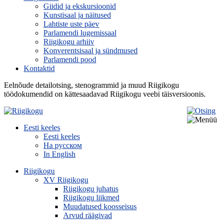
Giidid ja ekskursioonid
Kunstisaal ja näitused
Lahtiste uste päev
Parlamendi lugemissaal
Riigikogu arhiiv
Konverentsisaal ja sündmused
Parlamendi pood
Kontaktid
Eelnõude detailotsing, stenogrammid ja muud Riigikogu
töödokumendid on kättesaadavad Riigikogu veebi täisversioonis.
Eesti keeles
Eesti keeles
На русском
In English
Riigikogu
XV Riigikogu
Riigikogu juhatus
Riigikogu liikmed
Muudatused koosseisus
Arvud räägivad