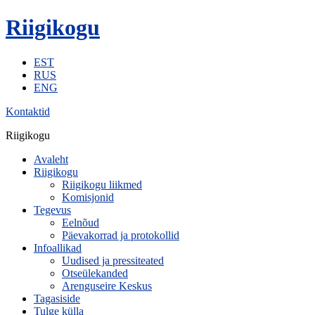
Riigikogu
EST
RUS
ENG
Kontaktid
Riigikogu
Avaleht
Riigikogu
Riigikogu liikmed
Komisjonid
Tegevus
Eelnõud
Päevakorrad ja protokollid
Infoallikad
Uudised ja pressiteated
Otseülekanded
Arenguseire Keskus
Tagasiside
Tulge külla