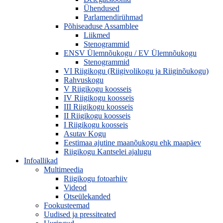
Ühendused
Parlamendirühmad
Põhiseaduse Assamblee
Liikmed
Stenogrammid
ENSV Ülemnõukogu / EV Ülemnõukogu
Stenogrammid
VI Riigikogu (Riigivolikogu ja Riiginõukogu)
Rahvuskogu
V Riigikogu koosseis
IV Riigikogu koosseis
III Riigikogu koosseis
II Riigikogu koosseis
I Riigikogu koosseis
Asutav Kogu
Eestimaa ajutine maanõukogu ehk maapäev
Riigikogu Kantselei ajalugu
Infoallikad
Multimeedia
Riigikogu fotoarhiiv
Videod
Otseülekanded
Fookusteemad
Uudised ja pressiteated