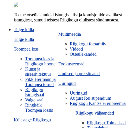
Teeme otseülekandeid istungisaalist ja komisjonide avalikest
istungitest, samuti teistest Riigikogu olulistest sündmustest.
Tulge külla
Multimeedia
Tulge külla
Riigikogu fotoarhiiv
Toompea loss
Videod
Otseülekanded
Toompea loss ja
Riigikogu hoone
Fookusteemad
Kunst ja
Uudised ja pressiteated
sisearhitektuur
Pikk Hermann ja
Uuringud
Toompea tornid
Riigikogu
Uuringud
istungisaal
August Rei stipendium
Valge saal
Riigikogu Kantselei eripreemia
Ringkäik
Toompea lossis
Riigikogu väljaanded
Külastage Riigikogu
Riigikogu Toimetised
Teemalehed