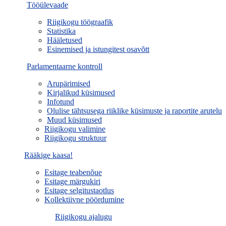
Tööülevaade
Riigikogu töögraafik
Statistika
Hääletused
Esinemised ja istungitest osavõtt
Parlamentaarne kontroll
Arupärimised
Kirjalikud küsimused
Infotund
Olulise tähtsusega riiklike küsimuste ja raportite arutelu
Muud küsimused
Riigikogu valimine
Riigikogu struktuur
Rääkige kaasa!
Esitage teabenõue
Esitage märgukiri
Esitage selgitustaotlus
Kollektiivne pöördumine
Riigikogu ajalugu