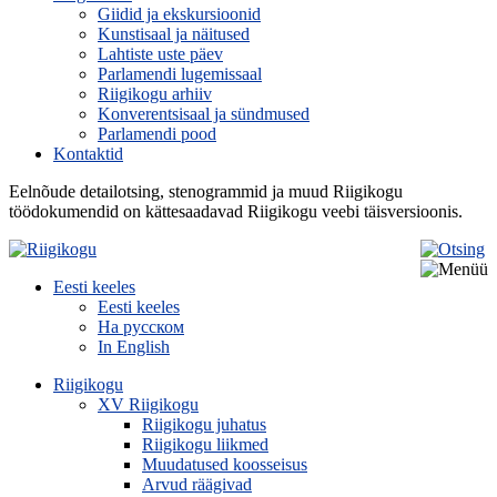
Giidid ja ekskursioonid
Kunstisaal ja näitused
Lahtiste uste päev
Parlamendi lugemissaal
Riigikogu arhiiv
Konverentsisaal ja sündmused
Parlamendi pood
Kontaktid
Eelnõude detailotsing, stenogrammid ja muud Riigikogu
töödokumendid on kättesaadavad Riigikogu veebi täisversioonis.
Eesti keeles
Eesti keeles
На русском
In English
Riigikogu
XV Riigikogu
Riigikogu juhatus
Riigikogu liikmed
Muudatused koosseisus
Arvud räägivad