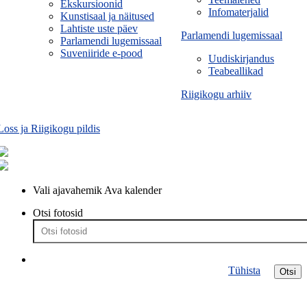
Ekskursioonid
Infomaterjalid
Kunstisaal ja näitused
Lahtiste uste päev
Parlamendi lugemissaal
Parlamendi lugemissaal
Suveniiride e-pood
Uudiskirjandus
Teabeallikad
Riigikogu arhiiv
Loss ja Riigikogu pildis
Vali ajavahemik
Ava kalender
Otsi fotosid
Tühista
Otsi