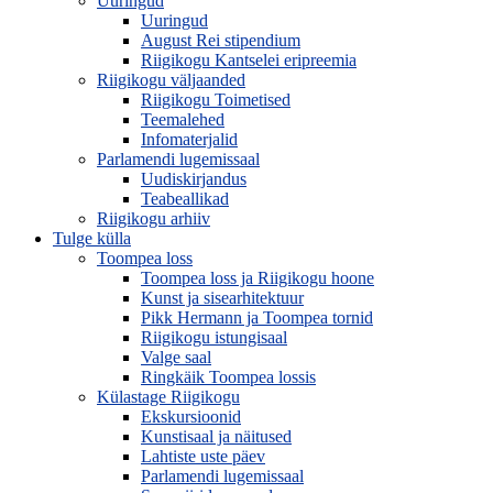
Uuringud
Uuringud
August Rei stipendium
Riigikogu Kantselei eripreemia
Riigikogu väljaanded
Riigikogu Toimetised
Teemalehed
Infomaterjalid
Parlamendi lugemissaal
Uudiskirjandus
Teabeallikad
Riigikogu arhiiv
Tulge külla
Toompea loss
Toompea loss ja Riigikogu hoone
Kunst ja sisearhitektuur
Pikk Hermann ja Toompea tornid
Riigikogu istungisaal
Valge saal
Ringkäik Toompea lossis
Külastage Riigikogu
Ekskursioonid
Kunstisaal ja näitused
Lahtiste uste päev
Parlamendi lugemissaal