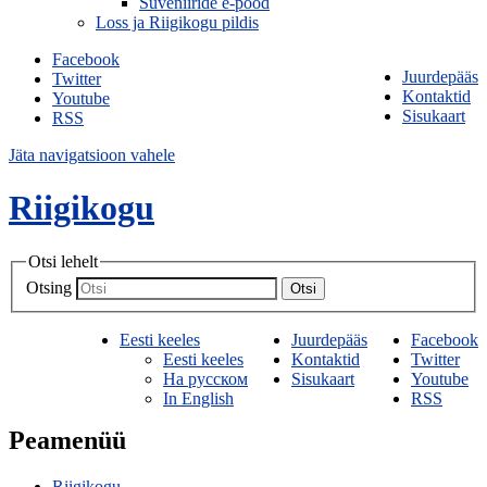
Suveniiride e-pood
Loss ja Riigikogu pildis
Facebook
Juurdepääs
Twitter
Kontaktid
Youtube
Sisukaart
RSS
Jäta navigatsioon vahele
Riigikogu
Otsi lehelt
Otsing
Otsi
Eesti keeles
Juurdepääs
Facebook
Eesti keeles
Kontaktid
Twitter
На русском
Sisukaart
Youtube
In English
RSS
Peamenüü
Riigikogu