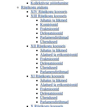
Kollektiivne pöördumine
Riigikogu ajalugu
XIV Riigikogu koosseis
XIII Riigikogu koosseis
Juhatus ja liikmed
Komisjonid
Fraktsioonid
Delegatsioonid
Parlamendirühmad
Ühendused
XII Riigikogu koosseis
Juhatus ja liikmed
Alatised ja erikomisjonid
Fraktsioonid
Delegatsioonid
Ühendused
Parlamendirühmad
XI Riigikogu koosseis
Juhatus ja liikmed
Alatised ja erikomisjonid
Fraktsioonid
Delegatsioonid
Ühendused
Parlamendirühmad
X Riigikogu koosseis