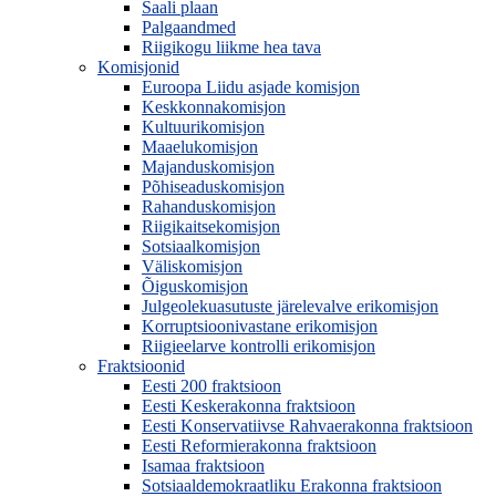
Saali plaan
Palgaandmed
Riigikogu liikme hea tava
Komisjonid
Euroopa Liidu asjade komisjon
Keskkonnakomisjon
Kultuurikomisjon
Maaelukomisjon
Majanduskomisjon
Põhiseaduskomisjon
Rahanduskomisjon
Riigikaitsekomisjon
Sotsiaalkomisjon
Väliskomisjon
Õiguskomisjon
Julgeolekuasutuste järelevalve erikomisjon
Korruptsioonivastane erikomisjon
Riigieelarve kontrolli erikomisjon
Fraktsioonid
Eesti 200 fraktsioon
Eesti Keskerakonna fraktsioon
Eesti Konservatiivse Rahvaerakonna fraktsioon
Eesti Reformierakonna fraktsioon
Isamaa fraktsioon
Sotsiaaldemokraatliku Erakonna fraktsioon