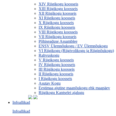
XIV Riigikogu koosseis
XIII Riigikogu koosseis
XII Riigikogu koosseis
XI Riigikogu koosseis
X Riigikogu koosseis
IX Riigikogu koosseis
VIII Riigikogu koosseis
VII Riigikogu koosseis
Põhiseaduse Assamblee
ENSV Ülemnõukogu / EV Ülemnõukogu
VI Riigikogu (Riigivolikogu ja Riiginõukogu)
Rahvuskogu
V Riigikogu koosseis
IV Riigikogu koosseis
III Riigikogu koosseis
II Riigikogu koosseis
I Riigikogu koosseis
Asutav Kogu
Eestimaa ajutine maanõukogu ehk maapäev
Riigikogu Kantselei ajalugu
Infoallikad
Infoallikad