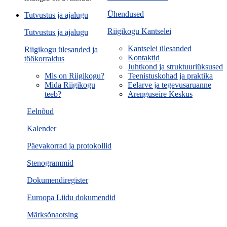
Ühendused
Tutvustus ja ajalugu
Riigikogu Kantselei
Tutvustus ja ajalugu
Kantselei ülesanded
Riigikogu ülesanded ja
Kontaktid
töökorraldus
Juhtkond ja struktuuriüksused
Mis on Riigikogu?
Teenistuskohad ja praktika
Mida Riigikogu
Eelarve ja tegevusaruanne
teeb?
Arenguseire Keskus
Eelnõud
Kalender
Päevakorrad ja protokollid
Stenogrammid
Dokumendiregister
Euroopa Liidu dokumendid
Märksõnaotsing