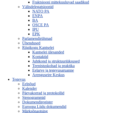
Fraktsiooni mittekuuluvad saadikud
Välisdelegatsioonid
NATO PA
ENPA
BA
OSCE PA
IPU
EPK
Parlamendirühmad
Ühendused
Riigikogu Kantselei
Kantselei ülesanded
Kontaktid
Juhtkond ja struktuuriüksused
Teenistuskohad ja praktika
Eelarve ja tegevusaruanne
Arenguseire Keskus
Tegevus
Eelnõud
Kalender
Päevakorrad ja protokollid
Stenogrammid
Dokumendiregister
Euroopa Liidu dokumendid
Märksõnaotsing