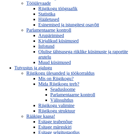
Tööülevaade
Riigikogu töögraafik
Statistika
Hääletused
Esinemised ja istungitest osavõtt
Parlamentaarne kontroll
Arupärimised
Kirjalikud küsimused
Infotund
Olulise tähtsusega riiklike küsimuste ja raportite
arutelu
Muud küsimused
Tutvustus ja ajalugu
Riigikogu ülesanded ja töökorraldus
Mis on Riigikogu?
Mida Riigikogu teeb?
Seadusloome
Parlamentaarne kontroll
Välissuhtlus
Riigikogu valimine
Riigikogu struktuur
Rääkige kaasa!
Esitage teabenõue
Esitage märgukiri
Esitage selgitustaotlus