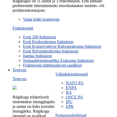
Riigikogus on 11 alatist ja 3 erikomisjoni. Eriti tähtsate
probleemide lahendamiseks moodustatakse uurimis- või
probleemkomisjone.
Vaata kõiki komisjone
Fraktsioonid
Eesti 200 fraktsioon
Eesti Keskerakonna fraktsioon
Eesti Konservatiivse Rahvaerakonna fraktsioon
Eesti Reformierakonna fraktsioon
Isamaa fraktsioon
Sotsiaaldemokraatliku Erakonna fraktsioon
Fraktsiooni mittekuuluvad saadikud
Tegevus
Välisdelegatsioonid
Tegevus
NATO PA
ENPA
BA
Riigikogu tööperioodi
OSCE PA
nimetatakse istungjärguks
IPU
ja aastas on kaks korralist
EPK
istungjärku. Riigikogu
Parlamendirühmad
istungid on avalikud.