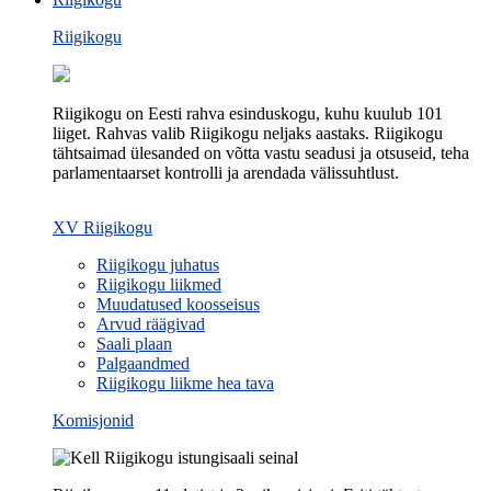
Riigikogu
Riigikogu on Eesti rahva esinduskogu, kuhu kuulub 101
liiget. Rahvas valib Riigikogu neljaks aastaks. Riigikogu
tähtsaimad ülesanded on võtta vastu seadusi ja otsuseid, teha
parlamentaarset kontrolli ja arendada välissuhtlust.
XV Riigikogu
Riigikogu juhatus
Riigikogu liikmed
Muudatused koosseisus
Arvud räägivad
Saali plaan
Palgaandmed
Riigikogu liikme hea tava
Komisjonid