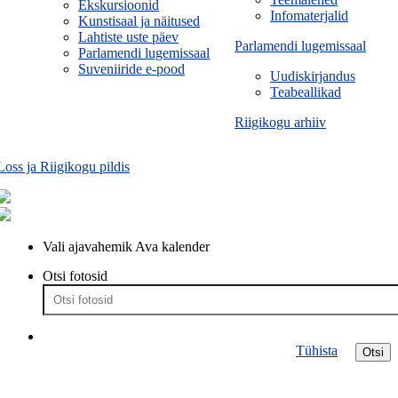
Ekskursioonid
Infomaterjalid
Kunstisaal ja näitused
Lahtiste uste päev
Parlamendi lugemissaal
Parlamendi lugemissaal
Suveniiride e-pood
Uudiskirjandus
Teabeallikad
Riigikogu arhiiv
Loss ja Riigikogu pildis
Vali ajavahemik
Ava kalender
Otsi fotosid
Tühista
Otsi