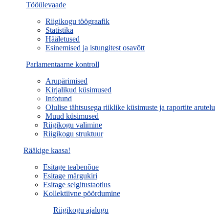
Tööülevaade
Riigikogu töögraafik
Statistika
Hääletused
Esinemised ja istungitest osavõtt
Parlamentaarne kontroll
Arupärimised
Kirjalikud küsimused
Infotund
Olulise tähtsusega riiklike küsimuste ja raportite arutelu
Muud küsimused
Riigikogu valimine
Riigikogu struktuur
Rääkige kaasa!
Esitage teabenõue
Esitage märgukiri
Esitage selgitustaotlus
Kollektiivne pöördumine
Riigikogu ajalugu