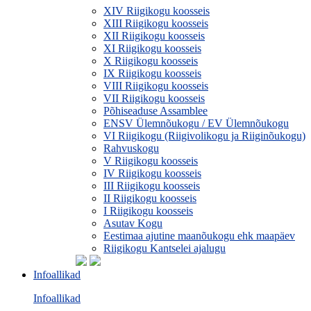
XIV Riigikogu koosseis
XIII Riigikogu koosseis
XII Riigikogu koosseis
XI Riigikogu koosseis
X Riigikogu koosseis
IX Riigikogu koosseis
VIII Riigikogu koosseis
VII Riigikogu koosseis
Põhiseaduse Assamblee
ENSV Ülemnõukogu / EV Ülemnõukogu
VI Riigikogu (Riigivolikogu ja Riiginõukogu)
Rahvuskogu
V Riigikogu koosseis
IV Riigikogu koosseis
III Riigikogu koosseis
II Riigikogu koosseis
I Riigikogu koosseis
Asutav Kogu
Eestimaa ajutine maanõukogu ehk maapäev
Riigikogu Kantselei ajalugu
Infoallikad
Infoallikad