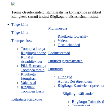
Teeme otseülekandeid istungisaalist ja komisjonide avalikest
istungitest, samuti teistest Riigikogu olulistest sündmustest.
Tulge külla
Multimeedia
Tulge külla
Riigikogu fotoarhiiv
Toompea loss
Videod
Otseülekanded
Toompea loss ja
Riigikogu hoone
Fookusteemad
Kunst ja
Uudised ja pressiteated
sisearhitektuur
Pikk Hermann ja
Uuringud
Toompea tornid
Riigikogu
Uuringud
istungisaal
August Rei stipendium
Valge saal
Riigikogu Kantselei eripreemia
Ringkäik
Toompea lossis
Riigikogu väljaanded
Külastage Riigikogu
Riigikogu Toimetised
Teemalehed