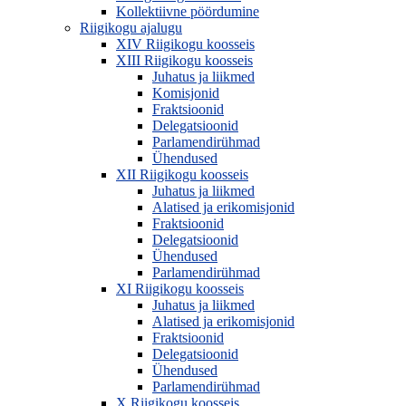
Kollektiivne pöördumine
Riigikogu ajalugu
XIV Riigikogu koosseis
XIII Riigikogu koosseis
Juhatus ja liikmed
Komisjonid
Fraktsioonid
Delegatsioonid
Parlamendirühmad
Ühendused
XII Riigikogu koosseis
Juhatus ja liikmed
Alatised ja erikomisjonid
Fraktsioonid
Delegatsioonid
Ühendused
Parlamendirühmad
XI Riigikogu koosseis
Juhatus ja liikmed
Alatised ja erikomisjonid
Fraktsioonid
Delegatsioonid
Ühendused
Parlamendirühmad
X Riigikogu koosseis