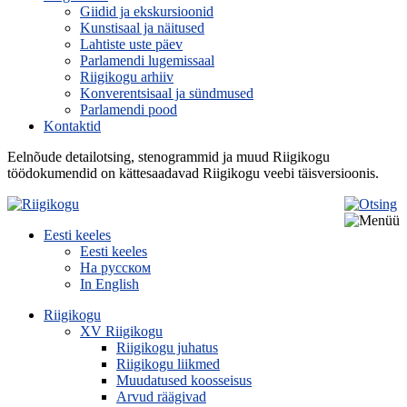
Giidid ja ekskursioonid
Kunstisaal ja näitused
Lahtiste uste päev
Parlamendi lugemissaal
Riigikogu arhiiv
Konverentsisaal ja sündmused
Parlamendi pood
Kontaktid
Eelnõude detailotsing, stenogrammid ja muud Riigikogu
töödokumendid on kättesaadavad Riigikogu veebi täisversioonis.
Eesti keeles
Eesti keeles
На русском
In English
Riigikogu
XV Riigikogu
Riigikogu juhatus
Riigikogu liikmed
Muudatused koosseisus
Arvud räägivad