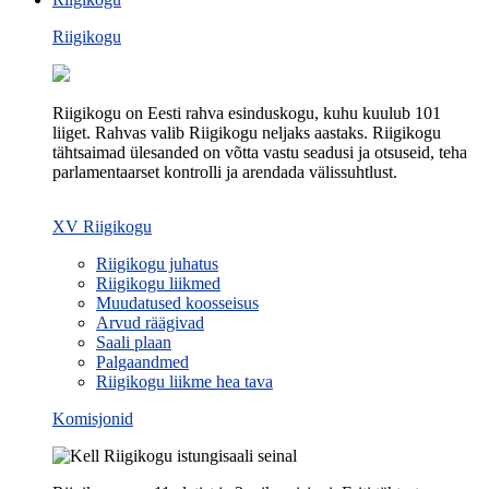
Riigikogu
Riigikogu on Eesti rahva esinduskogu, kuhu kuulub 101
liiget. Rahvas valib Riigikogu neljaks aastaks. Riigikogu
tähtsaimad ülesanded on võtta vastu seadusi ja otsuseid, teha
parlamentaarset kontrolli ja arendada välissuhtlust.
XV Riigikogu
Riigikogu juhatus
Riigikogu liikmed
Muudatused koosseisus
Arvud räägivad
Saali plaan
Palgaandmed
Riigikogu liikme hea tava
Komisjonid