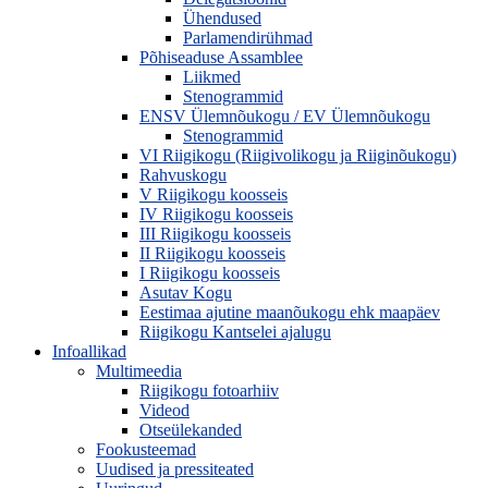
Ühendused
Parlamendirühmad
Põhiseaduse Assamblee
Liikmed
Stenogrammid
ENSV Ülemnõukogu / EV Ülemnõukogu
Stenogrammid
VI Riigikogu (Riigivolikogu ja Riiginõukogu)
Rahvuskogu
V Riigikogu koosseis
IV Riigikogu koosseis
III Riigikogu koosseis
II Riigikogu koosseis
I Riigikogu koosseis
Asutav Kogu
Eestimaa ajutine maanõukogu ehk maapäev
Riigikogu Kantselei ajalugu
Infoallikad
Multimeedia
Riigikogu fotoarhiiv
Videod
Otseülekanded
Fookusteemad
Uudised ja pressiteated