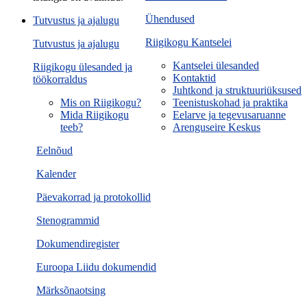
Ühendused
Tutvustus ja ajalugu
Riigikogu Kantselei
Tutvustus ja ajalugu
Kantselei ülesanded
Riigikogu ülesanded ja
Kontaktid
töökorraldus
Juhtkond ja struktuuriüksused
Mis on Riigikogu?
Teenistuskohad ja praktika
Mida Riigikogu
Eelarve ja tegevusaruanne
teeb?
Arenguseire Keskus
Eelnõud
Kalender
Päevakorrad ja protokollid
Stenogrammid
Dokumendiregister
Euroopa Liidu dokumendid
Märksõnaotsing