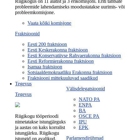
Riigikogus on 11 alatist ja 3 erikomisjoni. Eriti tähtsate
probleemide lahendamiseks moodustatakse uurimis- või
probleemkomisjone.
Vaata kõiki komisjone
Fraktsioonid
Eesti 200 fraktsioon
Eesti Keskerakonna fraktsioon
Eesti Konservatiivse Rahvaerakonna fraktsioon
Eesti Reformierakonna fraktsioon
Isamaa fraktsioon
Sotsiaaldemokraatliku Erakonna fraktsioon
Fraktsiooni mittekuuluvad saadikud
Tegevus
Välisdelegatsioonid
Tegevus
NATO PA
ENPA
BA
Riigikogu tööperioodi
OSCE PA
nimetatakse istungjärguks
IPU
ja aastas on kaks korralist
EPK
istungjärku. Riigikogu
Parlamendirühmad
istungid on avalikud.