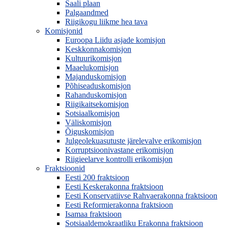
Saali plaan
Palgaandmed
Riigikogu liikme hea tava
Komisjonid
Euroopa Liidu asjade komisjon
Keskkonnakomisjon
Kultuurikomisjon
Maaelukomisjon
Majanduskomisjon
Põhiseaduskomisjon
Rahanduskomisjon
Riigikaitsekomisjon
Sotsiaalkomisjon
Väliskomisjon
Õiguskomisjon
Julgeolekuasutuste järelevalve erikomisjon
Korruptsioonivastane erikomisjon
Riigieelarve kontrolli erikomisjon
Fraktsioonid
Eesti 200 fraktsioon
Eesti Keskerakonna fraktsioon
Eesti Konservatiivse Rahvaerakonna fraktsioon
Eesti Reformierakonna fraktsioon
Isamaa fraktsioon
Sotsiaaldemokraatliku Erakonna fraktsioon