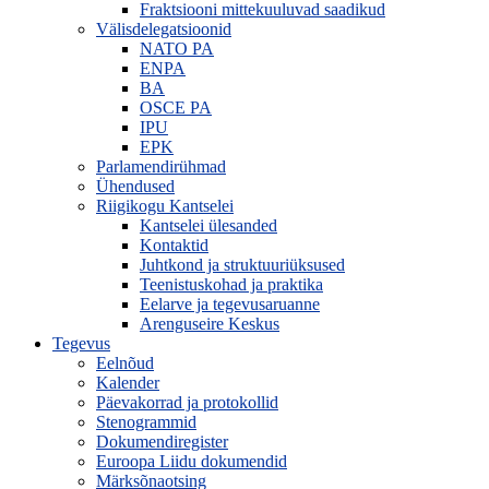
Fraktsiooni mittekuuluvad saadikud
Välisdelegatsioonid
NATO PA
ENPA
BA
OSCE PA
IPU
EPK
Parlamendirühmad
Ühendused
Riigikogu Kantselei
Kantselei ülesanded
Kontaktid
Juhtkond ja struktuuriüksused
Teenistuskohad ja praktika
Eelarve ja tegevusaruanne
Arenguseire Keskus
Tegevus
Eelnõud
Kalender
Päevakorrad ja protokollid
Stenogrammid
Dokumendiregister
Euroopa Liidu dokumendid
Märksõnaotsing