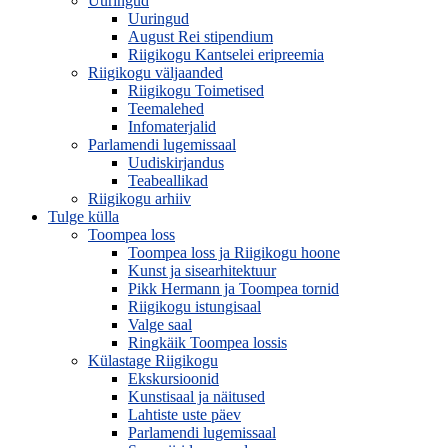
Uuringud
Uuringud
August Rei stipendium
Riigikogu Kantselei eripreemia
Riigikogu väljaanded
Riigikogu Toimetised
Teemalehed
Infomaterjalid
Parlamendi lugemissaal
Uudiskirjandus
Teabeallikad
Riigikogu arhiiv
Tulge külla
Toompea loss
Toompea loss ja Riigikogu hoone
Kunst ja sisearhitektuur
Pikk Hermann ja Toompea tornid
Riigikogu istungisaal
Valge saal
Ringkäik Toompea lossis
Külastage Riigikogu
Ekskursioonid
Kunstisaal ja näitused
Lahtiste uste päev
Parlamendi lugemissaal