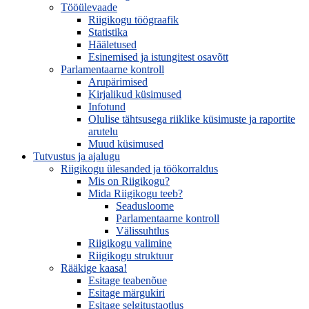
Tööülevaade
Riigikogu töögraafik
Statistika
Hääletused
Esinemised ja istungitest osavõtt
Parlamentaarne kontroll
Arupärimised
Kirjalikud küsimused
Infotund
Olulise tähtsusega riiklike küsimuste ja raportite
arutelu
Muud küsimused
Tutvustus ja ajalugu
Riigikogu ülesanded ja töökorraldus
Mis on Riigikogu?
Mida Riigikogu teeb?
Seadusloome
Parlamentaarne kontroll
Välissuhtlus
Riigikogu valimine
Riigikogu struktuur
Rääkige kaasa!
Esitage teabenõue
Esitage märgukiri
Esitage selgitustaotlus