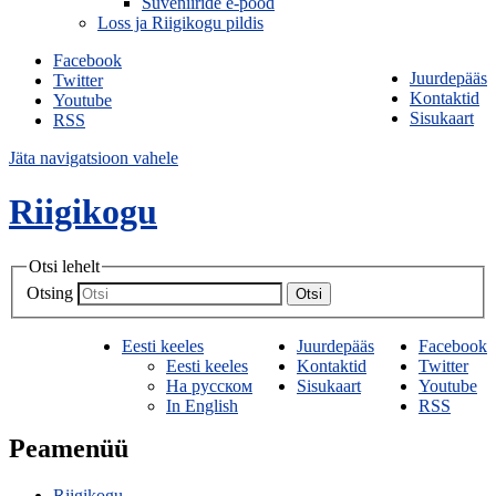
Suveniiride e-pood
Loss ja Riigikogu pildis
Facebook
Juurdepääs
Twitter
Kontaktid
Youtube
Sisukaart
RSS
Jäta navigatsioon vahele
Riigikogu
Otsi lehelt
Otsing
Otsi
Eesti keeles
Juurdepääs
Facebook
Eesti keeles
Kontaktid
Twitter
На русском
Sisukaart
Youtube
In English
RSS
Peamenüü
Riigikogu