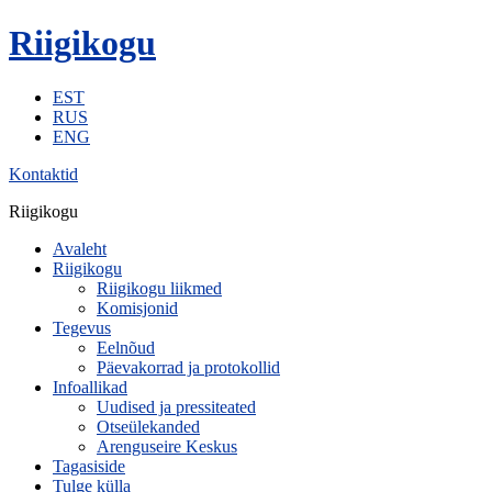
Riigikogu
EST
RUS
ENG
Kontaktid
Riigikogu
Avaleht
Riigikogu
Riigikogu liikmed
Komisjonid
Tegevus
Eelnõud
Päevakorrad ja protokollid
Infoallikad
Uudised ja pressiteated
Otseülekanded
Arenguseire Keskus
Tagasiside
Tulge külla