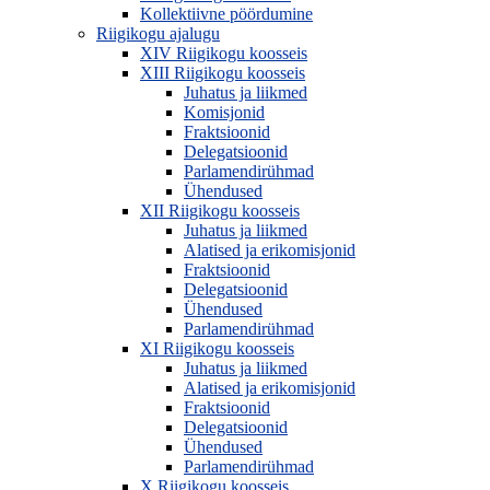
Kollektiivne pöördumine
Riigikogu ajalugu
XIV Riigikogu koosseis
XIII Riigikogu koosseis
Juhatus ja liikmed
Komisjonid
Fraktsioonid
Delegatsioonid
Parlamendirühmad
Ühendused
XII Riigikogu koosseis
Juhatus ja liikmed
Alatised ja erikomisjonid
Fraktsioonid
Delegatsioonid
Ühendused
Parlamendirühmad
XI Riigikogu koosseis
Juhatus ja liikmed
Alatised ja erikomisjonid
Fraktsioonid
Delegatsioonid
Ühendused
Parlamendirühmad
X Riigikogu koosseis