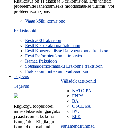
Riigikogus on 11 alatist ja 3 erikomisjoni. Eriti tähtsate
probleemide lahendamiseks moodustatakse uurimis- või
probleemkomisjone.
Vaata kõiki komisjone
Fraktsioonid
Eesti 200 fraktsioon
Eesti Keskerakonna fraktsioon
Eesti Konservatiivse Rahvaerakonna fraktsioon
Eesti Reformierakonna fraktsioon
Isamaa fraktsioon
Sotsiaaldemokraatliku Erakonna fraktsioon
Fraktsiooni mittekuuluvad saadikud
Tegevus
Välisdelegatsioonid
Tegevus
NATO PA
ENPA
BA
Riigikogu tööperioodi
OSCE PA
nimetatakse istungjärguks
IPU
ja aastas on kaks korralist
EPK
istungjärku. Riigikogu
Parlamendirühmad
istungid on avalikud.