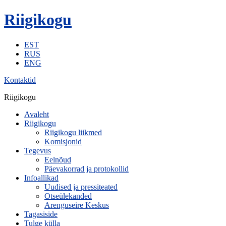
Riigikogu
EST
RUS
ENG
Kontaktid
Riigikogu
Avaleht
Riigikogu
Riigikogu liikmed
Komisjonid
Tegevus
Eelnõud
Päevakorrad ja protokollid
Infoallikad
Uudised ja pressiteated
Otseülekanded
Arenguseire Keskus
Tagasiside
Tulge külla