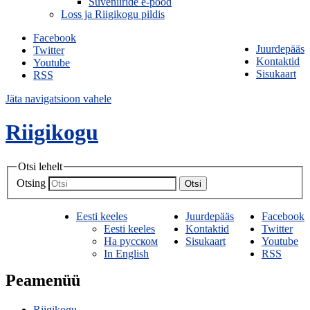
Suveniiride e-pood
Loss ja Riigikogu pildis
Facebook
Juurdepääs
Twitter
Kontaktid
Youtube
Sisukaart
RSS
Jäta navigatsioon vahele
Riigikogu
Otsi lehelt
Otsing
Otsi
Eesti keeles
Juurdepääs
Facebook
Eesti keeles
Kontaktid
Twitter
На русском
Sisukaart
Youtube
In English
RSS
Peamenüü
Riigikogu