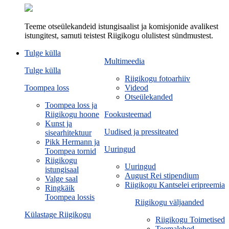
Teeme otseülekandeid istungisaalist ja komisjonide avalikest
istungitest, samuti teistest Riigikogu olulistest sündmustest.
Tulge külla
Multimeedia
Tulge külla
Riigikogu fotoarhiiv
Toompea loss
Videod
Otseülekanded
Toompea loss ja
Riigikogu hoone
Fookusteemad
Kunst ja
Uudised ja pressiteated
sisearhitektuur
Pikk Hermann ja
Uuringud
Toompea tornid
Riigikogu
Uuringud
istungisaal
August Rei stipendium
Valge saal
Riigikogu Kantselei eripreemia
Ringkäik
Toompea lossis
Riigikogu väljaanded
Külastage Riigikogu
Riigikogu Toimetised
Teemalehed