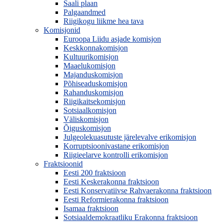
Saali plaan
Palgaandmed
Riigikogu liikme hea tava
Komisjonid
Euroopa Liidu asjade komisjon
Keskkonnakomisjon
Kultuurikomisjon
Maaelukomisjon
Majanduskomisjon
Põhiseaduskomisjon
Rahanduskomisjon
Riigikaitsekomisjon
Sotsiaalkomisjon
Väliskomisjon
Õiguskomisjon
Julgeolekuasutuste järelevalve erikomisjon
Korruptsioonivastane erikomisjon
Riigieelarve kontrolli erikomisjon
Fraktsioonid
Eesti 200 fraktsioon
Eesti Keskerakonna fraktsioon
Eesti Konservatiivse Rahvaerakonna fraktsioon
Eesti Reformierakonna fraktsioon
Isamaa fraktsioon
Sotsiaaldemokraatliku Erakonna fraktsioon