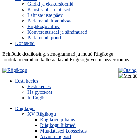
Giidid ja ekskursioonid
Kunstisaal ja näitused
Lahtiste uste päev
Parlamendi lugemissaal
Riigikogu arhiiv
Konverentsisaal ja sündmused
Parlamendi pood
Kontaktid
Eelnõude detailotsing, stenogrammid ja muud Riigikogu
töödokumendid on kättesaadavad Riigikogu veebi täisversioonis.
Eesti keeles
Eesti keeles
На русском
In English
Riigikogu
XV Riigikogu
Riigikogu juhatus
Riigikogu liikmed
Muudatused koosseisus
Arvud räägivad