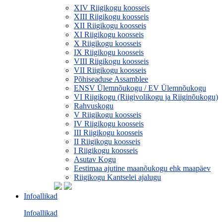
XIV Riigikogu koosseis
XIII Riigikogu koosseis
XII Riigikogu koosseis
XI Riigikogu koosseis
X Riigikogu koosseis
IX Riigikogu koosseis
VIII Riigikogu koosseis
VII Riigikogu koosseis
Põhiseaduse Assamblee
ENSV Ülemnõukogu / EV Ülemnõukogu
VI Riigikogu (Riigivolikogu ja Riiginõukogu)
Rahvuskogu
V Riigikogu koosseis
IV Riigikogu koosseis
III Riigikogu koosseis
II Riigikogu koosseis
I Riigikogu koosseis
Asutav Kogu
Eestimaa ajutine maanõukogu ehk maapäev
Riigikogu Kantselei ajalugu
Infoallikad
Infoallikad