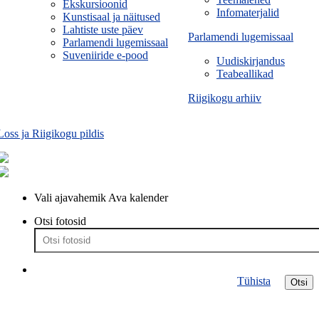
Ekskursioonid
Infomaterjalid
Kunstisaal ja näitused
Lahtiste uste päev
Parlamendi lugemissaal
Parlamendi lugemissaal
Suveniiride e-pood
Uudiskirjandus
Teabeallikad
Riigikogu arhiiv
Loss ja Riigikogu pildis
Vali ajavahemik
Ava kalender
Otsi fotosid
Tühista
Otsi