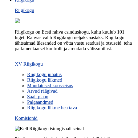
Riigikogu
Riigikogu on Eesti rahva esinduskogu, kuhu kuulub 101
liiget. Rahvas valib Riigikogu neljaks aastaks. Riigikogu
tähtsaimad ülesanded on võtta vastu seadusi ja otsuseid, teha
parlamentaarset kontrolli ja arendada välissuhtlust.
XV Riigikogu
Riigikogu juhatus
Riigikogu liikmed
Muudatused koosseisus
Arvud räägivad
Saali plaan
Palgaandmed
Riigikogu liikme hea tava
Komisjonid