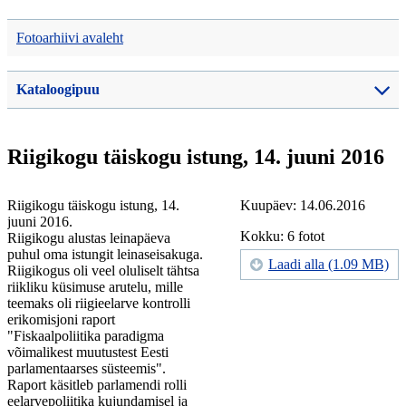
Fotoarhiivi avaleht
Kataloogipuu
Riigikogu täiskogu istung, 14. juuni 2016
Riigikogu täiskogu istung, 14.
Kuupäev: 14.06.2016
juuni 2016.
Kokku: 6 fotot
Riigikogu alustas leinapäeva
puhul oma istungit leinaseisakuga.
Laadi alla (1.09 MB)
Riigikogus oli veel oluliselt tähtsa
riikliku küsimuse arutelu, mille
teemaks oli riigieelarve kontrolli
erikomisjoni raport
"Fiskaalpoliitika paradigma
võimalikest muutustest Eesti
parlamentaarses süsteemis".
Raport käsitleb parlamendi rolli
eelarvepoliitika kujundamisel ja