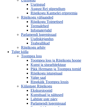
Uuringud
Uuringud
August Rei stipendium
Riigikogu Kantselei eripreemia
Riigikogu väljaanded
Riigikogu Toimetised
Teemalehed
Infomaterjalid
Parlamendi lugemissaal
Uudiskirjandus
Teabeallikad
Riigikogu arhiiv
Tulge külla
Toompea loss
Toompea loss ja Riigikogu hoone
Kunst ja sisearhitektuur
Pikk Hermann ja Toompea tornid
Riigikogu istungisaal
Valge saal
Ringkäik Toompea lossis
Külastage Riigikogu
Ekskursioonid
Kunstisaal ja näitused
Lahtiste uste päev
Parlamendi lugemissaal