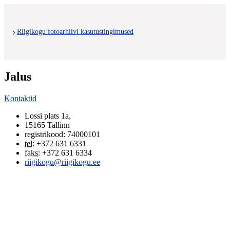
Riigikogu fotoarhiivi kasutustingimused
Jalus
Kontaktid
Lossi plats 1a
,
15165
Tallinn
registrikood: 74000101
tel
:
+372 631 6331
faks
:
+372 631 6334
riigikogu@riigikogu.ee