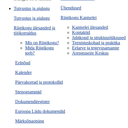
Ühendused
Tutvustus ja ajalugu
Riigikogu Kantselei
Tutvustus ja ajalugu
Kantselei ülesanded
Riigikogu ülesanded ja
Kontaktid
töökorraldus
Juhtkond ja struktuuriüksused
Mis on Riigikogu?
Teenistuskohad ja praktika
Mida Riigikogu
Eelarve ja tegevusaruanne
teeb?
Arenguseire Keskus
Eelnõud
Kalender
Päevakorrad ja protokollid
Stenogrammid
Dokumendiregister
Euroopa Liidu dokumendid
Märksõnaotsing