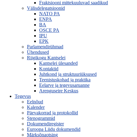
Fraktsiooni mittekuuluvad saadikud
Välisdelegatsioonid
NATO PA
ENPA
BA
OSCE PA
IPU
EPK
Parlamendirühmad
Ühendused
Riigikogu Kantselei
Kantselei ülesanded
Kontaktid
Juhtkond ja struktuuriüksused
Teenistuskohad ja praktika
Eelarve ja tegevusaruanne
Arenguseire Keskus
Tegevus
Eelnõud
Kalender
Päevakorrad ja protokollid
Stenogrammid
Dokumendiregister
Euroopa Liidu dokumendid
Märksõnaotsing