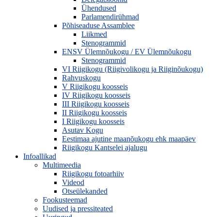
Ühendused
Parlamendirühmad
Põhiseaduse Assamblee
Liikmed
Stenogrammid
ENSV Ülemnõukogu / EV Ülemnõukogu
Stenogrammid
VI Riigikogu (Riigivolikogu ja Riiginõukogu)
Rahvuskogu
V Riigikogu koosseis
IV Riigikogu koosseis
III Riigikogu koosseis
II Riigikogu koosseis
I Riigikogu koosseis
Asutav Kogu
Eestimaa ajutine maanõukogu ehk maapäev
Riigikogu Kantselei ajalugu
Infoallikad
Multimeedia
Riigikogu fotoarhiiv
Videod
Otseülekanded
Fookusteemad
Uudised ja pressiteated