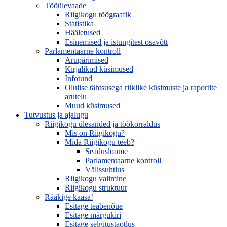
Tööülevaade
Riigikogu töögraafik
Statistika
Hääletused
Esinemised ja istungitest osavõtt
Parlamentaarne kontroll
Arupärimised
Kirjalikud küsimused
Infotund
Olulise tähtsusega riiklike küsimuste ja raportite
arutelu
Muud küsimused
Tutvustus ja ajalugu
Riigikogu ülesanded ja töökorraldus
Mis on Riigikogu?
Mida Riigikogu teeb?
Seadusloome
Parlamentaarne kontroll
Välissuhtlus
Riigikogu valimine
Riigikogu struktuur
Rääkige kaasa!
Esitage teabenõue
Esitage märgukiri
Esitage selgitustaotlus