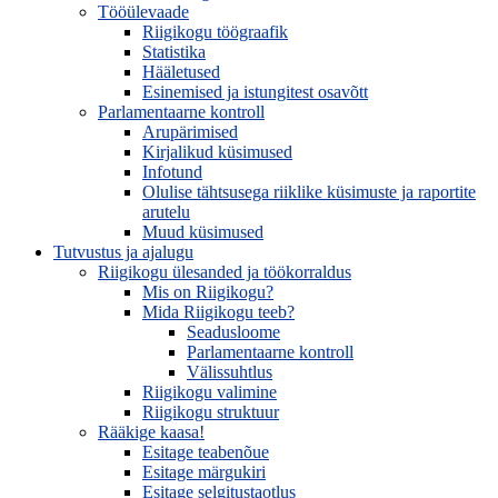
Tööülevaade
Riigikogu töögraafik
Statistika
Hääletused
Esinemised ja istungitest osavõtt
Parlamentaarne kontroll
Arupärimised
Kirjalikud küsimused
Infotund
Olulise tähtsusega riiklike küsimuste ja raportite
arutelu
Muud küsimused
Tutvustus ja ajalugu
Riigikogu ülesanded ja töökorraldus
Mis on Riigikogu?
Mida Riigikogu teeb?
Seadusloome
Parlamentaarne kontroll
Välissuhtlus
Riigikogu valimine
Riigikogu struktuur
Rääkige kaasa!
Esitage teabenõue
Esitage märgukiri
Esitage selgitustaotlus