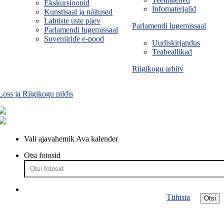
Ekskursioonid
Infomaterjalid
Kunstisaal ja näitused
Lahtiste uste päev
Parlamendi lugemissaal
Parlamendi lugemissaal
Suveniiride e-pood
Uudiskirjandus
Teabeallikad
Riigikogu arhiiv
Loss ja Riigikogu pildis
Vali ajavahemik
Ava kalender
Otsi fotosid
Tühista
Otsi