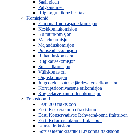
Saali plaan
Palgaandmed
Riigikogu liikme hea tava
Komisjonid
Euroopa Liidu asjade komisjon
Keskkonnakomisjon
Kultuurikomisjon
Maaelukomisjon
Majanduskomisjon
Põhiseaduskomisjon
Rahanduskomisjon
Riigikaitsekomisjon
Sotsiaalkomisjon
Väliskomisjon
Õiguskomisjon
Julgeolekuasutuste järelevalve erikomisjon
Korruptsioonivastane erikomisjon
Riigieelarve kontrolli erikomisjon
Fraktsioonid
Eesti 200 fraktsioon
Eesti Keskerakonna fraktsioon
Eesti Konservatiivse Rahvaerakonna fraktsioon
Eesti Reformierakonna fraktsioon
Isamaa fraktsioon
Sotsiaaldemokraatliku Erakonna fraktsioon