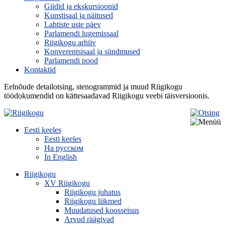
Giidid ja ekskursioonid
Kunstisaal ja näitused
Lahtiste uste päev
Parlamendi lugemissaal
Riigikogu arhiiv
Konverentsisaal ja sündmused
Parlamendi pood
Kontaktid
Eelnõude detailotsing, stenogrammid ja muud Riigikogu
töödokumendid on kättesaadavad Riigikogu veebi täisversioonis.
Eesti keeles
Eesti keeles
На русском
In English
Riigikogu
XV Riigikogu
Riigikogu juhatus
Riigikogu liikmed
Muudatused koosseisus
Arvud räägivad