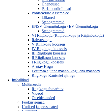
Ühendused
Parlamendirühmad
Põhiseaduse Assamblee
Liikmed
Stenogrammid
ENSV Ülemnõukogu / EV Ülemnõukogu
Stenogrammid
VI Riigikogu (Riigivolikogu ja Riiginõukogu)
Rahvuskogu
V Riigikogu koosseis
IV Riigikogu koosseis
III Riigikogu koosseis
II Riigikogu koosseis
I Riigikogu koosseis
Asutav Kogu
Eestimaa ajutine maanõukogu ehk maapäev
Riigikogu Kantselei ajalugu
Infoallikad
Multimeedia
Riigikogu fotoarhiiv
Videod
Otseülekanded
Fookusteemad
Uudised ja pressiteated