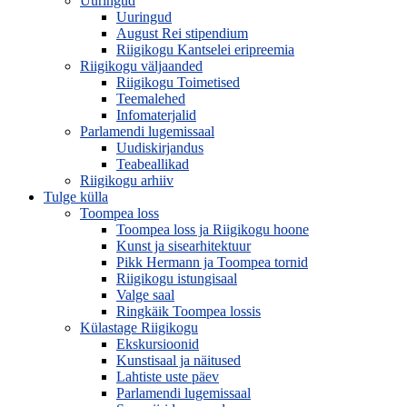
Uuringud
Uuringud
August Rei stipendium
Riigikogu Kantselei eripreemia
Riigikogu väljaanded
Riigikogu Toimetised
Teemalehed
Infomaterjalid
Parlamendi lugemissaal
Uudiskirjandus
Teabeallikad
Riigikogu arhiiv
Tulge külla
Toompea loss
Toompea loss ja Riigikogu hoone
Kunst ja sisearhitektuur
Pikk Hermann ja Toompea tornid
Riigikogu istungisaal
Valge saal
Ringkäik Toompea lossis
Külastage Riigikogu
Ekskursioonid
Kunstisaal ja näitused
Lahtiste uste päev
Parlamendi lugemissaal