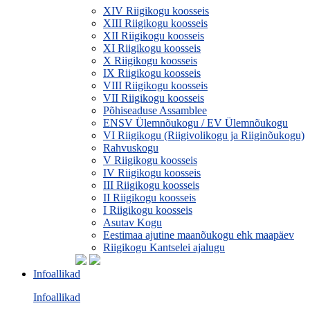
XIV Riigikogu koosseis
XIII Riigikogu koosseis
XII Riigikogu koosseis
XI Riigikogu koosseis
X Riigikogu koosseis
IX Riigikogu koosseis
VIII Riigikogu koosseis
VII Riigikogu koosseis
Põhiseaduse Assamblee
ENSV Ülemnõukogu / EV Ülemnõukogu
VI Riigikogu (Riigivolikogu ja Riiginõukogu)
Rahvuskogu
V Riigikogu koosseis
IV Riigikogu koosseis
III Riigikogu koosseis
II Riigikogu koosseis
I Riigikogu koosseis
Asutav Kogu
Eestimaa ajutine maanõukogu ehk maapäev
Riigikogu Kantselei ajalugu
Infoallikad
Infoallikad