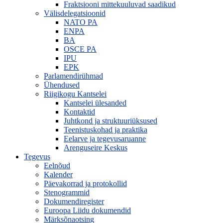
Fraktsiooni mittekuuluvad saadikud
Välisdelegatsioonid
NATO PA
ENPA
BA
OSCE PA
IPU
EPK
Parlamendirühmad
Ühendused
Riigikogu Kantselei
Kantselei ülesanded
Kontaktid
Juhtkond ja struktuuriüksused
Teenistuskohad ja praktika
Eelarve ja tegevusaruanne
Arenguseire Keskus
Tegevus
Eelnõud
Kalender
Päevakorrad ja protokollid
Stenogrammid
Dokumendiregister
Euroopa Liidu dokumendid
Märksõnaotsing