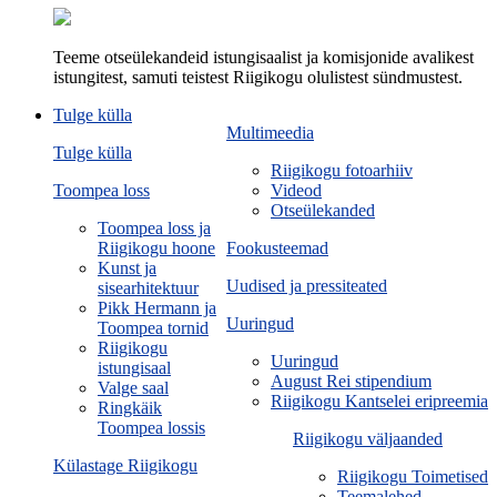
Teeme otseülekandeid istungisaalist ja komisjonide avalikest
istungitest, samuti teistest Riigikogu olulistest sündmustest.
Tulge külla
Multimeedia
Tulge külla
Riigikogu fotoarhiiv
Toompea loss
Videod
Otseülekanded
Toompea loss ja
Riigikogu hoone
Fookusteemad
Kunst ja
Uudised ja pressiteated
sisearhitektuur
Pikk Hermann ja
Uuringud
Toompea tornid
Riigikogu
Uuringud
istungisaal
August Rei stipendium
Valge saal
Riigikogu Kantselei eripreemia
Ringkäik
Toompea lossis
Riigikogu väljaanded
Külastage Riigikogu
Riigikogu Toimetised
Teemalehed