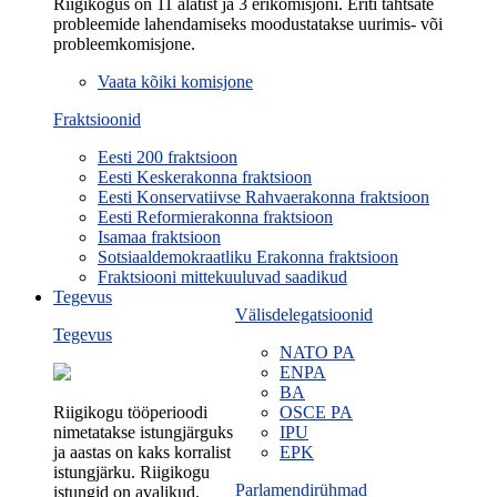
Riigikogus on 11 alatist ja 3 erikomisjoni. Eriti tähtsate
probleemide lahendamiseks moodustatakse uurimis- või
probleemkomisjone.
Vaata kõiki komisjone
Fraktsioonid
Eesti 200 fraktsioon
Eesti Keskerakonna fraktsioon
Eesti Konservatiivse Rahvaerakonna fraktsioon
Eesti Reformierakonna fraktsioon
Isamaa fraktsioon
Sotsiaaldemokraatliku Erakonna fraktsioon
Fraktsiooni mittekuuluvad saadikud
Tegevus
Välisdelegatsioonid
Tegevus
NATO PA
ENPA
BA
Riigikogu tööperioodi
OSCE PA
nimetatakse istungjärguks
IPU
ja aastas on kaks korralist
EPK
istungjärku. Riigikogu
Parlamendirühmad
istungid on avalikud.