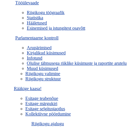
Tööülevaade
Riigikogu töögraafik
Statistika
Hääletused
Esinemised ja istungitest osavõtt
Parlamentaarne kontroll
Arupärimised
Kirjalikud küsimused
Infotund
Olulise tähtsusega riiklike küsimuste ja raportite arutelu
Muud küsimused
Riigikogu valimine
Riigikogu struktuur
Rääkige kaasa!
Esitage teabenõue
Esitage märgukiri
Esitage selgitustaotlus
Kollektiivne pöördumine
Riigikogu ajalugu