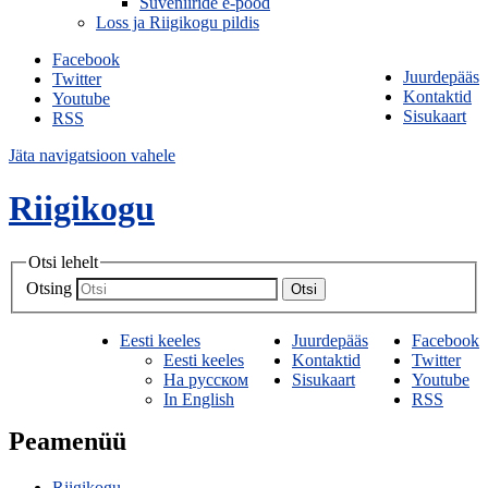
Suveniiride e-pood
Loss ja Riigikogu pildis
Facebook
Juurdepääs
Twitter
Kontaktid
Youtube
Sisukaart
RSS
Jäta navigatsioon vahele
Riigikogu
Otsi lehelt
Otsing
Otsi
Eesti keeles
Juurdepääs
Facebook
Eesti keeles
Kontaktid
Twitter
На русском
Sisukaart
Youtube
In English
RSS
Peamenüü
Riigikogu