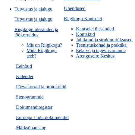
Ühendused
Tutvustus ja ajalugu
Riigikogu Kantselei
Tutvustus ja ajalugu
Kantselei ülesanded
Riigikogu ülesanded ja
Kontaktid
töökorraldus
Juhtkond ja struktuuriüksused
Mis on Riigikogu?
Teenistuskohad ja praktika
Mida Riigikogu
Eelarve ja tegevusaruanne
teeb?
Arenguseire Keskus
Eelnõud
Kalender
Päevakorrad ja protokollid
Stenogrammid
Dokumendiregister
Euroopa Liidu dokumendid
Märksõnaotsing