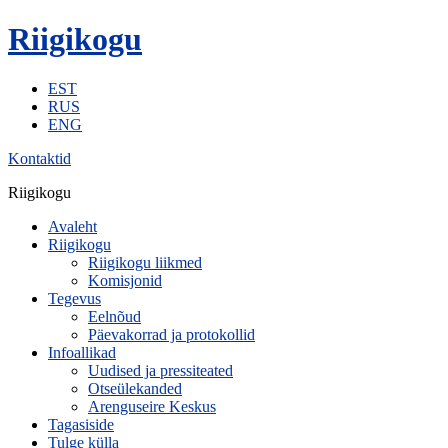
Riigikogu
EST
RUS
ENG
Kontaktid
Riigikogu
Avaleht
Riigikogu
Riigikogu liikmed
Komisjonid
Tegevus
Eelnõud
Päevakorrad ja protokollid
Infoallikad
Uudised ja pressiteated
Otseülekanded
Arenguseire Keskus
Tagasiside
Tulge külla