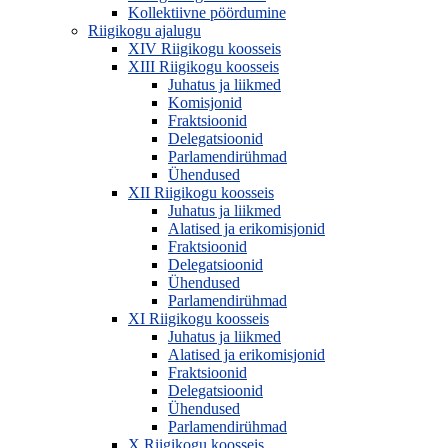
Kollektiivne pöördumine
Riigikogu ajalugu
XIV Riigikogu koosseis
XIII Riigikogu koosseis
Juhatus ja liikmed
Komisjonid
Fraktsioonid
Delegatsioonid
Parlamendirühmad
Ühendused
XII Riigikogu koosseis
Juhatus ja liikmed
Alatised ja erikomisjonid
Fraktsioonid
Delegatsioonid
Ühendused
Parlamendirühmad
XI Riigikogu koosseis
Juhatus ja liikmed
Alatised ja erikomisjonid
Fraktsioonid
Delegatsioonid
Ühendused
Parlamendirühmad
X Riigikogu koosseis