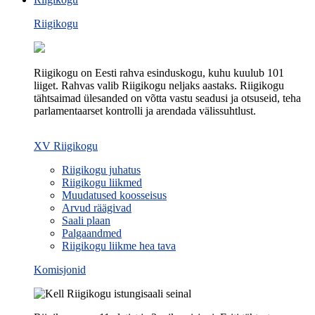
Riigikogu
Riigikogu on Eesti rahva esinduskogu, kuhu kuulub 101
liiget. Rahvas valib Riigikogu neljaks aastaks. Riigikogu
tähtsaimad ülesanded on võtta vastu seadusi ja otsuseid, teha
parlamentaarset kontrolli ja arendada välissuhtlust.
XV Riigikogu
Riigikogu juhatus
Riigikogu liikmed
Muudatused koosseisus
Arvud räägivad
Saali plaan
Palgaandmed
Riigikogu liikme hea tava
Komisjonid