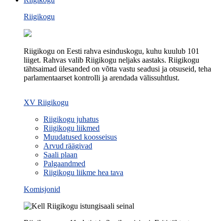
Riigikogu
Riigikogu on Eesti rahva esinduskogu, kuhu kuulub 101
liiget. Rahvas valib Riigikogu neljaks aastaks. Riigikogu
tähtsaimad ülesanded on võtta vastu seadusi ja otsuseid, teha
parlamentaarset kontrolli ja arendada välissuhtlust.
XV Riigikogu
Riigikogu juhatus
Riigikogu liikmed
Muudatused koosseisus
Arvud räägivad
Saali plaan
Palgaandmed
Riigikogu liikme hea tava
Komisjonid