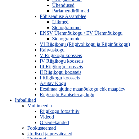
Ühendused
Parlamendirühmad
Põhiseaduse Assamblee
Liikmed
Stenogrammid
ENSV Ülemnõukogu / EV Ülemnõukogu
Stenogrammid
VI Riigikogu (Riigivolikogu ja Riiginõukogu)
Rahvuskogu
V Riigikogu koosseis
IV Riigikogu koosseis
III Riigikogu koosseis
II Riigikogu koosseis
I Riigikogu koosseis
Asutav Kogu
Eestimaa ajutine maanõukogu ehk maapäev
Riigikogu Kantselei ajalugu
Infoallikad
Multimeedia
Riigikogu fotoarhiiv
Videod
Otseülekanded
Fookusteemad
Uudised ja pressiteated