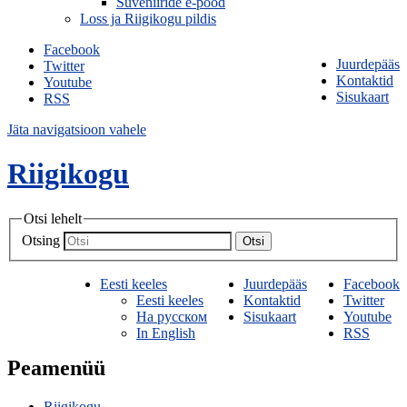
Suveniiride e-pood
Loss ja Riigikogu pildis
Facebook
Juurdepääs
Twitter
Kontaktid
Youtube
Sisukaart
RSS
Jäta navigatsioon vahele
Riigikogu
Otsi lehelt
Otsing
Otsi
Eesti keeles
Juurdepääs
Facebook
Eesti keeles
Kontaktid
Twitter
На русском
Sisukaart
Youtube
In English
RSS
Peamenüü
Riigikogu