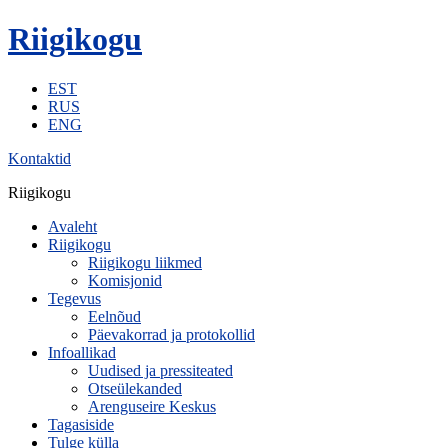
Riigikogu
EST
RUS
ENG
Kontaktid
Riigikogu
Avaleht
Riigikogu
Riigikogu liikmed
Komisjonid
Tegevus
Eelnõud
Päevakorrad ja protokollid
Infoallikad
Uudised ja pressiteated
Otseülekanded
Arenguseire Keskus
Tagasiside
Tulge külla