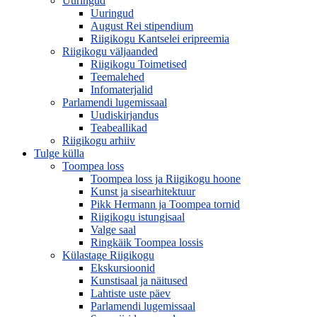
Uuringud
Uuringud
August Rei stipendium
Riigikogu Kantselei eripreemia
Riigikogu väljaanded
Riigikogu Toimetised
Teemalehed
Infomaterjalid
Parlamendi lugemissaal
Uudiskirjandus
Teabeallikad
Riigikogu arhiiv
Tulge külla
Toompea loss
Toompea loss ja Riigikogu hoone
Kunst ja sisearhitektuur
Pikk Hermann ja Toompea tornid
Riigikogu istungisaal
Valge saal
Ringkäik Toompea lossis
Külastage Riigikogu
Ekskursioonid
Kunstisaal ja näitused
Lahtiste uste päev
Parlamendi lugemissaal