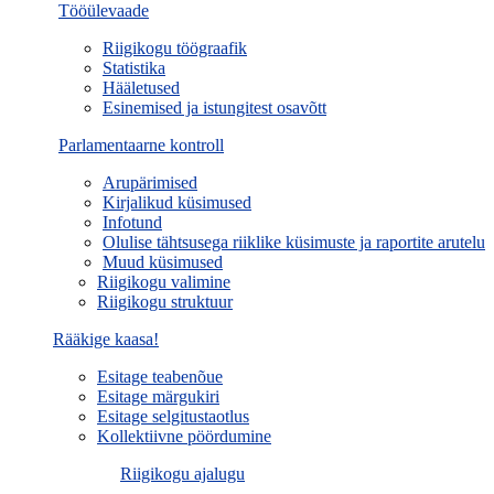
Tööülevaade
Riigikogu töögraafik
Statistika
Hääletused
Esinemised ja istungitest osavõtt
Parlamentaarne kontroll
Arupärimised
Kirjalikud küsimused
Infotund
Olulise tähtsusega riiklike küsimuste ja raportite arutelu
Muud küsimused
Riigikogu valimine
Riigikogu struktuur
Rääkige kaasa!
Esitage teabenõue
Esitage märgukiri
Esitage selgitustaotlus
Kollektiivne pöördumine
Riigikogu ajalugu