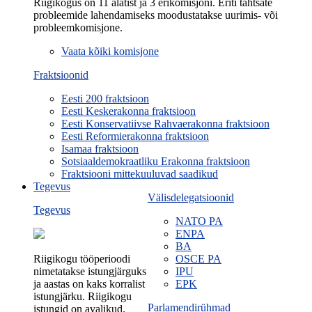
Riigikogus on 11 alatist ja 3 erikomisjoni. Eriti tähtsate
probleemide lahendamiseks moodustatakse uurimis- või
probleemkomisjone.
Vaata kõiki komisjone
Fraktsioonid
Eesti 200 fraktsioon
Eesti Keskerakonna fraktsioon
Eesti Konservatiivse Rahvaerakonna fraktsioon
Eesti Reformierakonna fraktsioon
Isamaa fraktsioon
Sotsiaaldemokraatliku Erakonna fraktsioon
Fraktsiooni mittekuuluvad saadikud
Tegevus
Välisdelegatsioonid
Tegevus
NATO PA
ENPA
BA
Riigikogu tööperioodi
OSCE PA
nimetatakse istungjärguks
IPU
ja aastas on kaks korralist
EPK
istungjärku. Riigikogu
Parlamendirühmad
istungid on avalikud.