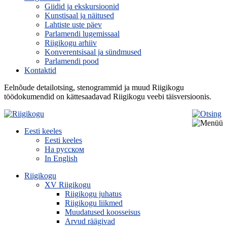
Giidid ja ekskursioonid
Kunstisaal ja näitused
Lahtiste uste päev
Parlamendi lugemissaal
Riigikogu arhiiv
Konverentsisaal ja sündmused
Parlamendi pood
Kontaktid
Eelnõude detailotsing, stenogrammid ja muud Riigikogu
töödokumendid on kättesaadavad Riigikogu veebi täisversioonis.
Eesti keeles
Eesti keeles
На русском
In English
Riigikogu
XV Riigikogu
Riigikogu juhatus
Riigikogu liikmed
Muudatused koosseisus
Arvud räägivad