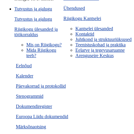
Ühendused
Tutvustus ja ajalugu
Riigikogu Kantselei
Tutvustus ja ajalugu
Kantselei ülesanded
Riigikogu ülesanded ja
Kontaktid
töökorraldus
Juhtkond ja struktuuriüksused
Mis on Riigikogu?
Teenistuskohad ja praktika
Mida Riigikogu
Eelarve ja tegevusaruanne
teeb?
Arenguseire Keskus
Eelnõud
Kalender
Päevakorrad ja protokollid
Stenogrammid
Dokumendiregister
Euroopa Liidu dokumendid
Märksõnaotsing