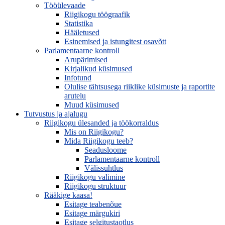
Tööülevaade
Riigikogu töögraafik
Statistika
Hääletused
Esinemised ja istungitest osavõtt
Parlamentaarne kontroll
Arupärimised
Kirjalikud küsimused
Infotund
Olulise tähtsusega riiklike küsimuste ja raportite
arutelu
Muud küsimused
Tutvustus ja ajalugu
Riigikogu ülesanded ja töökorraldus
Mis on Riigikogu?
Mida Riigikogu teeb?
Seadusloome
Parlamentaarne kontroll
Välissuhtlus
Riigikogu valimine
Riigikogu struktuur
Rääkige kaasa!
Esitage teabenõue
Esitage märgukiri
Esitage selgitustaotlus