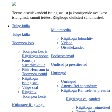
Teeme otseülekandeid istungisaalist ja komisjonide avalikest
istungitest, samuti teistest Riigikogu olulistest sündmustest.
Tulge külla
Multimeedia
Tulge külla
Riigikogu fotoarhiiv
Toompea loss
Videod
Otseülekanded
Toompea loss ja
Riigikogu hoone
Fookusteemad
Kunst ja
Uudised ja pressiteated
sisearhitektuur
Pikk Hermann ja
Uuringud
Toompea tornid
Riigikogu
Uuringud
istungisaal
August Rei stipendium
Valge saal
Riigikogu Kantselei eripreemia
Ringkäik
Toompea lossis
Riigikogu väljaanded
Külastage Riigikogu
Riigikogu Toimetised
Teemalehed