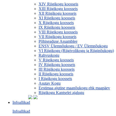
XIV Riigikogu koosseis
XIII Riigikogu koosseis
XII Riigikogu koosseis
XI Riigikogu koosseis
X Riigikogu koosseis
IX Riigikogu koosseis
VIII Riigikogu koosseis
VII Riigikogu koosseis
Põhiseaduse Assamblee
ENSV Ülemnõukogu / EV Ülemnõukogu
VI Riigikogu (Riigivolikogu ja Riiginõukogu)
Rahvuskogu
V Riigikogu koosseis
IV Riigikogu koosseis
III Riigikogu koosseis
II Riigikogu koosseis
I Riigikogu koosseis
Asutav Kogu
Eestimaa ajutine maanõukogu ehk maapäev
Riigikogu Kantselei ajalugu
Infoallikad
Infoallikad