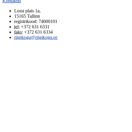
Kontaktid
Lossi plats 1a
,
15165
Tallinn
registrikood: 74000101
tel
:
+372 631 6331
faks
:
+372 631 6334
riigikogu@riigikogu.ee