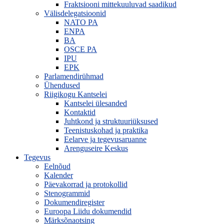
Fraktsiooni mittekuuluvad saadikud
Välisdelegatsioonid
NATO PA
ENPA
BA
OSCE PA
IPU
EPK
Parlamendirühmad
Ühendused
Riigikogu Kantselei
Kantselei ülesanded
Kontaktid
Juhtkond ja struktuuriüksused
Teenistuskohad ja praktika
Eelarve ja tegevusaruanne
Arenguseire Keskus
Tegevus
Eelnõud
Kalender
Päevakorrad ja protokollid
Stenogrammid
Dokumendiregister
Euroopa Liidu dokumendid
Märksõnaotsing