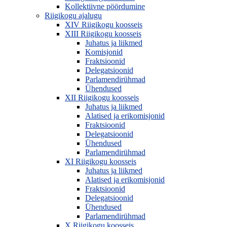
Kollektiivne pöördumine
Riigikogu ajalugu
XIV Riigikogu koosseis
XIII Riigikogu koosseis
Juhatus ja liikmed
Komisjonid
Fraktsioonid
Delegatsioonid
Parlamendirühmad
Ühendused
XII Riigikogu koosseis
Juhatus ja liikmed
Alatised ja erikomisjonid
Fraktsioonid
Delegatsioonid
Ühendused
Parlamendirühmad
XI Riigikogu koosseis
Juhatus ja liikmed
Alatised ja erikomisjonid
Fraktsioonid
Delegatsioonid
Ühendused
Parlamendirühmad
X Riigikogu koosseis