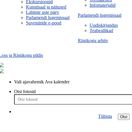
Ekskursioonid
Infomaterjalid
Kunstisaal ja näitused
Lahtiste uste päev
Parlamendi lugemissaal
Parlamendi lugemissaal
Suveniiride e-pood
Uudiskirjandus
Teabeallikad
Riigikogu arhiiv
Loss ja Riigikogu pildis
Vali ajavahemik
Ava kalender
Otsi fotosid
Tühista
Otsi