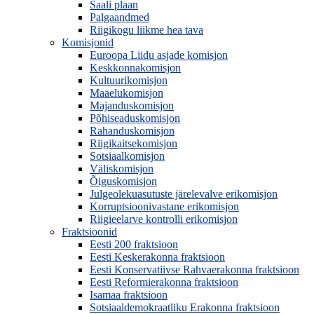
Saali plaan
Palgaandmed
Riigikogu liikme hea tava
Komisjonid
Euroopa Liidu asjade komisjon
Keskkonnakomisjon
Kultuurikomisjon
Maaelukomisjon
Majanduskomisjon
Põhiseaduskomisjon
Rahanduskomisjon
Riigikaitsekomisjon
Sotsiaalkomisjon
Väliskomisjon
Õiguskomisjon
Julgeolekuasutuste järelevalve erikomisjon
Korruptsioonivastane erikomisjon
Riigieelarve kontrolli erikomisjon
Fraktsioonid
Eesti 200 fraktsioon
Eesti Keskerakonna fraktsioon
Eesti Konservatiivse Rahvaerakonna fraktsioon
Eesti Reformierakonna fraktsioon
Isamaa fraktsioon
Sotsiaaldemokraatliku Erakonna fraktsioon