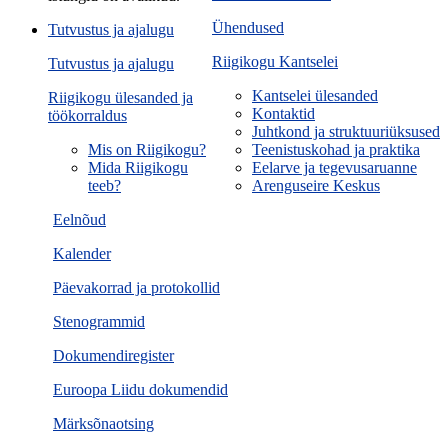
Ühendused
Tutvustus ja ajalugu
Riigikogu Kantselei
Tutvustus ja ajalugu
Kantselei ülesanded
Riigikogu ülesanded ja
Kontaktid
töökorraldus
Juhtkond ja struktuuriüksused
Mis on Riigikogu?
Teenistuskohad ja praktika
Mida Riigikogu
Eelarve ja tegevusaruanne
teeb?
Arenguseire Keskus
Eelnõud
Kalender
Päevakorrad ja protokollid
Stenogrammid
Dokumendiregister
Euroopa Liidu dokumendid
Märksõnaotsing