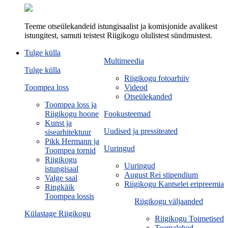
Teeme otseülekandeid istungisaalist ja komisjonide avalikest
istungitest, samuti teistest Riigikogu olulistest sündmustest.
Tulge külla
Multimeedia
Tulge külla
Riigikogu fotoarhiiv
Toompea loss
Videod
Otseülekanded
Toompea loss ja
Riigikogu hoone
Fookusteemad
Kunst ja
Uudised ja pressiteated
sisearhitektuur
Pikk Hermann ja
Uuringud
Toompea tornid
Riigikogu
Uuringud
istungisaal
August Rei stipendium
Valge saal
Riigikogu Kantselei eripreemia
Ringkäik
Toompea lossis
Riigikogu väljaanded
Külastage Riigikogu
Riigikogu Toimetised
Teemalehed