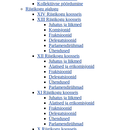
Kollektiivne pöördumine
Riigikogu ajalugu
XIV Riigikogu koosseis
XIII Riigikogu koosseis
Juhatus ja liikmed
Komisjonid
Fraktsioonid
Delegatsioonid
Parlamendirühmad
Ühendused
XII Riigikogu koosseis
Juhatus ja liikmed
Alatised ja erikomisjonid
Fraktsioonid
Delegatsioonid
Ühendused
Parlamendirühmad
XI Riigikogu koosseis
Juhatus ja liikmed
Alatised ja erikomisjonid
Fraktsioonid
Delegatsioonid
Ühendused
Parlamendirühmad
X Riigikogu koosseis