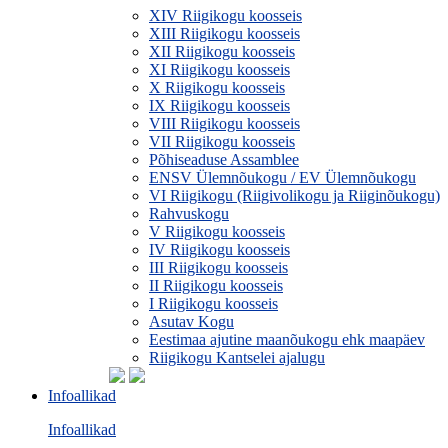
XIV Riigikogu koosseis
XIII Riigikogu koosseis
XII Riigikogu koosseis
XI Riigikogu koosseis
X Riigikogu koosseis
IX Riigikogu koosseis
VIII Riigikogu koosseis
VII Riigikogu koosseis
Põhiseaduse Assamblee
ENSV Ülemnõukogu / EV Ülemnõukogu
VI Riigikogu (Riigivolikogu ja Riiginõukogu)
Rahvuskogu
V Riigikogu koosseis
IV Riigikogu koosseis
III Riigikogu koosseis
II Riigikogu koosseis
I Riigikogu koosseis
Asutav Kogu
Eestimaa ajutine maanõukogu ehk maapäev
Riigikogu Kantselei ajalugu
Infoallikad
Infoallikad