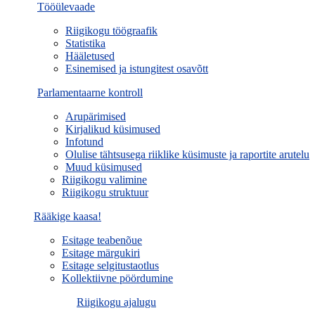
Tööülevaade
Riigikogu töögraafik
Statistika
Hääletused
Esinemised ja istungitest osavõtt
Parlamentaarne kontroll
Arupärimised
Kirjalikud küsimused
Infotund
Olulise tähtsusega riiklike küsimuste ja raportite arutelu
Muud küsimused
Riigikogu valimine
Riigikogu struktuur
Rääkige kaasa!
Esitage teabenõue
Esitage märgukiri
Esitage selgitustaotlus
Kollektiivne pöördumine
Riigikogu ajalugu