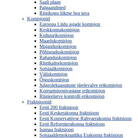
Saali plaan
Palgaandmed
Riigikogu liikme hea tava
Komisjonid
Euroopa Liidu asjade komisjon
Keskkonnakomisjon
Kultuurikomisjon
Maaelukomisjon
Majanduskomisjon
Põhiseaduskomisjon
Rahanduskomisjon
Riigikaitsekomisjon
Sotsiaalkomisjon
Väliskomisjon
Õiguskomisjon
Julgeolekuasutuste järelevalve erikomisjon
Korruptsioonivastane erikomisjon
Riigieelarve kontrolli erikomisjon
Fraktsioonid
Eesti 200 fraktsioon
Eesti Keskerakonna fraktsioon
Eesti Konservatiivse Rahvaerakonna fraktsioon
Eesti Reformierakonna fraktsioon
Isamaa fraktsioon
Sotsiaaldemokraatliku Erakonna fraktsioon