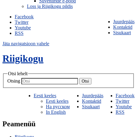
Suveniiride e-pood
Loss ja Riigikogu pildis
Facebook
Juurdepääs
Twitter
Kontaktid
Youtube
Sisukaart
RSS
Jäta navigatsioon vahele
Riigikogu
Otsi lehelt
Otsing
Otsi
Eesti keeles
Juurdepääs
Facebook
Eesti keeles
Kontaktid
Twitter
На русском
Sisukaart
Youtube
In English
RSS
Peamenüü
Riigikogu