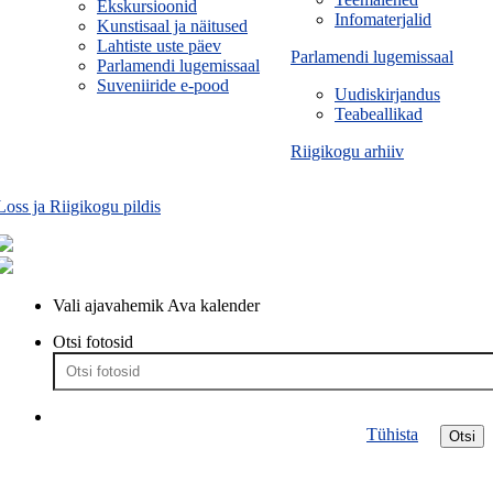
Ekskursioonid
Infomaterjalid
Kunstisaal ja näitused
Lahtiste uste päev
Parlamendi lugemissaal
Parlamendi lugemissaal
Suveniiride e-pood
Uudiskirjandus
Teabeallikad
Riigikogu arhiiv
Loss ja Riigikogu pildis
Vali ajavahemik
Ava kalender
Otsi fotosid
Tühista
Otsi