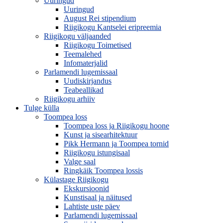
Uuringud
Uuringud
August Rei stipendium
Riigikogu Kantselei eripreemia
Riigikogu väljaanded
Riigikogu Toimetised
Teemalehed
Infomaterjalid
Parlamendi lugemissaal
Uudiskirjandus
Teabeallikad
Riigikogu arhiiv
Tulge külla
Toompea loss
Toompea loss ja Riigikogu hoone
Kunst ja sisearhitektuur
Pikk Hermann ja Toompea tornid
Riigikogu istungisaal
Valge saal
Ringkäik Toompea lossis
Külastage Riigikogu
Ekskursioonid
Kunstisaal ja näitused
Lahtiste uste päev
Parlamendi lugemissaal