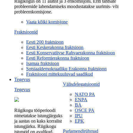
Riigikogus on 11 alatist ja 3 erikomisjoni. Eriti tähtsate
probleemide lahendamiseks moodustatakse uurimis- või
probleemkomisjone.
Vaata kõiki komisjone
Fraktsioonid
Eesti 200 fraktsioon
Eesti Keskerakonna fraktsioon
Eesti Konservatiivse Rahvaerakonna fraktsioon
Eesti Reformierakonna fraktsioon
Isamaa fraktsioon
Sotsiaaldemokraatliku Erakonna fraktsioon
Fraktsiooni mittekuuluvad saadikud
Tegevus
Välisdelegatsioonid
Tegevus
NATO PA
ENPA
BA
Riigikogu tööperioodi
OSCE PA
nimetatakse istungjärguks
IPU
ja aastas on kaks korralist
EPK
istungjärku. Riigikogu
Parlamendirühmad
istungid on avalikud.