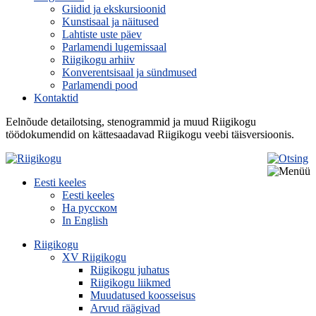
Giidid ja ekskursioonid
Kunstisaal ja näitused
Lahtiste uste päev
Parlamendi lugemissaal
Riigikogu arhiiv
Konverentsisaal ja sündmused
Parlamendi pood
Kontaktid
Eelnõude detailotsing, stenogrammid ja muud Riigikogu
töödokumendid on kättesaadavad Riigikogu veebi täisversioonis.
Eesti keeles
Eesti keeles
На русском
In English
Riigikogu
XV Riigikogu
Riigikogu juhatus
Riigikogu liikmed
Muudatused koosseisus
Arvud räägivad