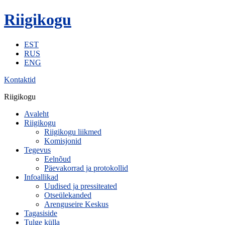
Riigikogu
EST
RUS
ENG
Kontaktid
Riigikogu
Avaleht
Riigikogu
Riigikogu liikmed
Komisjonid
Tegevus
Eelnõud
Päevakorrad ja protokollid
Infoallikad
Uudised ja pressiteated
Otseülekanded
Arenguseire Keskus
Tagasiside
Tulge külla