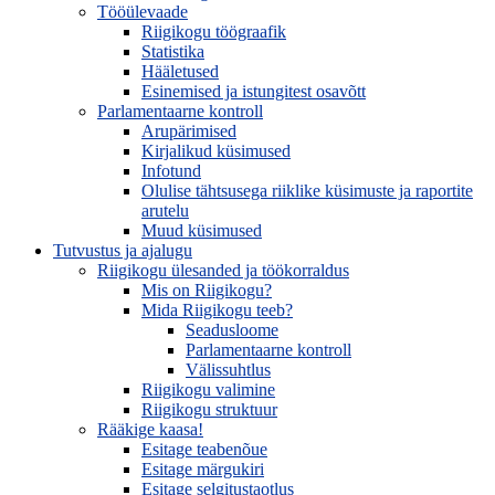
Tööülevaade
Riigikogu töögraafik
Statistika
Hääletused
Esinemised ja istungitest osavõtt
Parlamentaarne kontroll
Arupärimised
Kirjalikud küsimused
Infotund
Olulise tähtsusega riiklike küsimuste ja raportite
arutelu
Muud küsimused
Tutvustus ja ajalugu
Riigikogu ülesanded ja töökorraldus
Mis on Riigikogu?
Mida Riigikogu teeb?
Seadusloome
Parlamentaarne kontroll
Välissuhtlus
Riigikogu valimine
Riigikogu struktuur
Rääkige kaasa!
Esitage teabenõue
Esitage märgukiri
Esitage selgitustaotlus