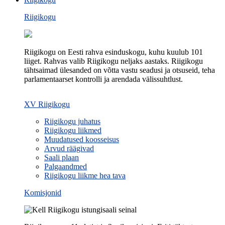
Riigikogu
Riigikogu on Eesti rahva esinduskogu, kuhu kuulub 101
liiget. Rahvas valib Riigikogu neljaks aastaks. Riigikogu
tähtsaimad ülesanded on võtta vastu seadusi ja otsuseid, teha
parlamentaarset kontrolli ja arendada välissuhtlust.
XV Riigikogu
Riigikogu juhatus
Riigikogu liikmed
Muudatused koosseisus
Arvud räägivad
Saali plaan
Palgaandmed
Riigikogu liikme hea tava
Komisjonid