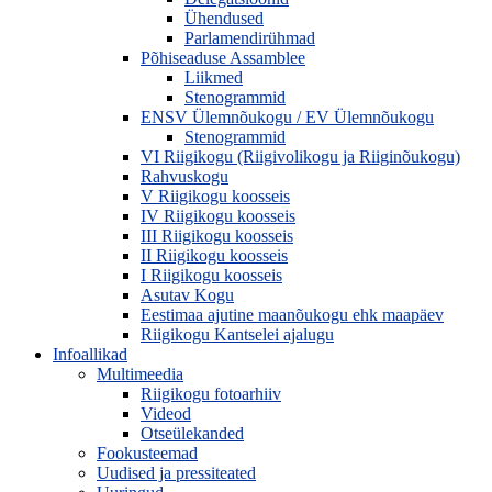
Ühendused
Parlamendirühmad
Põhiseaduse Assamblee
Liikmed
Stenogrammid
ENSV Ülemnõukogu / EV Ülemnõukogu
Stenogrammid
VI Riigikogu (Riigivolikogu ja Riiginõukogu)
Rahvuskogu
V Riigikogu koosseis
IV Riigikogu koosseis
III Riigikogu koosseis
II Riigikogu koosseis
I Riigikogu koosseis
Asutav Kogu
Eestimaa ajutine maanõukogu ehk maapäev
Riigikogu Kantselei ajalugu
Infoallikad
Multimeedia
Riigikogu fotoarhiiv
Videod
Otseülekanded
Fookusteemad
Uudised ja pressiteated