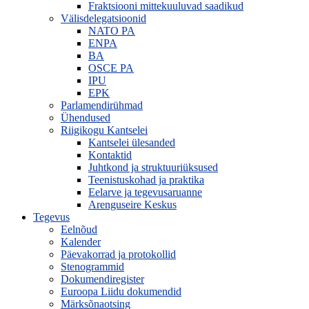
Fraktsiooni mittekuuluvad saadikud
Välisdelegatsioonid
NATO PA
ENPA
BA
OSCE PA
IPU
EPK
Parlamendirühmad
Ühendused
Riigikogu Kantselei
Kantselei ülesanded
Kontaktid
Juhtkond ja struktuuriüksused
Teenistuskohad ja praktika
Eelarve ja tegevusaruanne
Arenguseire Keskus
Tegevus
Eelnõud
Kalender
Päevakorrad ja protokollid
Stenogrammid
Dokumendiregister
Euroopa Liidu dokumendid
Märksõnaotsing