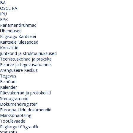
BA
OSCE PA
IPU
EPK
Parlamendirühmad
Ühendused
Riigikogu Kantselei
Kantselei ülesanded
Kontaktid
Juhtkond ja struktuuriüksused
Teenistuskohad ja praktika
Eelarve ja tegevusaruanne
Arenguseire Keskus
Tegevus
Eelnõud
Kalender
Päevakorrad ja protokollid
Stenogrammid
Dokumendiregister
Euroopa Liidu dokumendid
Märksõnaotsing
Tööülevaade
Riigikogu töögraafik
Statistika