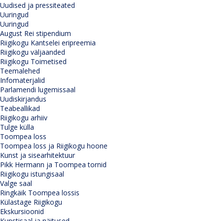
Uudised ja pressiteated
Uuringud
Uuringud
August Rei stipendium
Riigikogu Kantselei eripreemia
Riigikogu väljaanded
Riigikogu Toimetised
Teemalehed
Infomaterjalid
Parlamendi lugemissaal
Uudiskirjandus
Teabeallikad
Riigikogu arhiiv
Tulge külla
Toompea loss
Toompea loss ja Riigikogu hoone
Kunst ja sisearhitektuur
Pikk Hermann ja Toompea tornid
Riigikogu istungisaal
Valge saal
Ringkäik Toompea lossis
Külastage Riigikogu
Ekskursioonid
Kunstisaal ja näitused