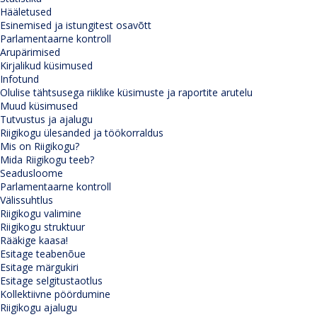
Hääletused
Esinemised ja istungitest osavõtt
Parlamentaarne kontroll
Arupärimised
Kirjalikud küsimused
Infotund
Olulise tähtsusega riiklike küsimuste ja raportite arutelu
Muud küsimused
Tutvustus ja ajalugu
Riigikogu ülesanded ja töökorraldus
Mis on Riigikogu?
Mida Riigikogu teeb?
Seadusloome
Parlamentaarne kontroll
Välissuhtlus
Riigikogu valimine
Riigikogu struktuur
Rääkige kaasa!
Esitage teabenõue
Esitage märgukiri
Esitage selgitustaotlus
Kollektiivne pöördumine
Riigikogu ajalugu