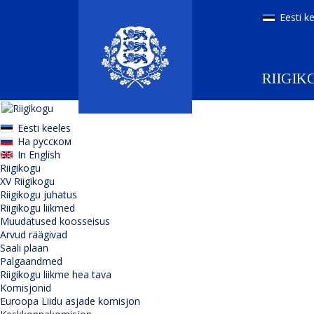
Eesti k
RIIGIK
Eesti keeles
На русском
In English
Riigikogu
XV Riigikogu
Riigikogu juhatus
Riigikogu liikmed
Muudatused koosseisus
Arvud räägivad
Saali plaan
Palgaandmed
Riigikogu liikme hea tava
Komisjonid
Euroopa Liidu asjade komisjon