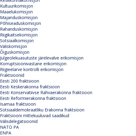
Keskkonnakomisjon
Kultuurikomisjon
Maaelukomisjon
Majanduskomisjon
Põhiseaduskomisjon
Rahanduskomisjon
Riigikaitsekomisjon
Sotsiaalkomisjon
Väliskomisjon
Õiguskomisjon
Julgeolekuasutuste järelevalve erikomisjon
Korruptsioonivastane erikomisjon
Riigieelarve kontrolli erikomisjon
Fraktsioonid
Eesti 200 fraktsioon
Eesti Keskerakonna fraktsioon
Eesti Konservatiivse Rahvaerakonna fraktsioon
Eesti Reformierakonna fraktsioon
Isamaa fraktsioon
Sotsiaaldemokraatliku Erakonna fraktsioon
Fraktsiooni mittekuuluvad saadikud
Välisdelegatsioonid
NATO PA
ENPA