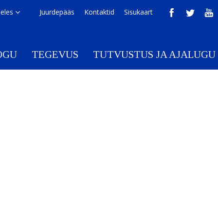
eeles
Juurdepääs
Kontaktid
Sisukaart
OGU
TEGEVUS
TUTVUSTUS JA AJALUGU