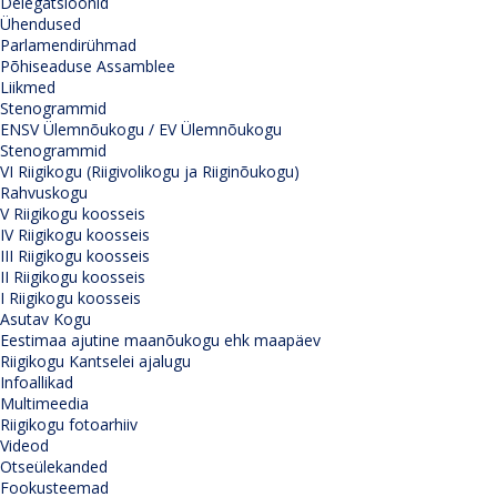
Delegatsioonid
Ühendused
Parlamendirühmad
Põhiseaduse Assamblee
Liikmed
Stenogrammid
ENSV Ülemnõukogu / EV Ülemnõukogu
Stenogrammid
VI Riigikogu (Riigivolikogu ja Riiginõukogu)
Rahvuskogu
V Riigikogu koosseis
IV Riigikogu koosseis
III Riigikogu koosseis
II Riigikogu koosseis
I Riigikogu koosseis
Asutav Kogu
Eestimaa ajutine maanõukogu ehk maapäev
Riigikogu Kantselei ajalugu
Infoallikad
Multimeedia
Riigikogu fotoarhiiv
Videod
Otseülekanded
Fookusteemad