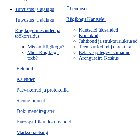
Ühendused
Tutvustus ja ajalugu
Riigikogu Kantselei
Tutvustus ja ajalugu
Kantselei ülesanded
Riigikogu ülesanded ja
Kontaktid
töökorraldus
Juhtkond ja struktuuriüksused
Mis on Riigikogu?
Teenistuskohad ja praktika
Mida Riigikogu
Eelarve ja tegevusaruanne
teeb?
Arenguseire Keskus
Eelnõud
Kalender
Päevakorrad ja protokollid
Stenogrammid
Dokumendiregister
Euroopa Liidu dokumendid
Märksõnaotsing