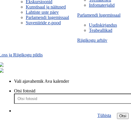
Ekskursioonid
Infomaterjalid
Kunstisaal ja näitused
Lahtiste uste päev
Parlamendi lugemissaal
Parlamendi lugemissaal
Suveniiride e-pood
Uudiskirjandus
Teabeallikad
Riigikogu arhiiv
Loss ja Riigikogu pildis
Vali ajavahemik
Ava kalender
Otsi fotosid
Tühista
Otsi