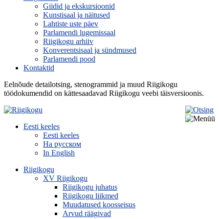
Giidid ja ekskursioonid
Kunstisaal ja näitused
Lahtiste uste päev
Parlamendi lugemissaal
Riigikogu arhiiv
Konverentsisaal ja sündmused
Parlamendi pood
Kontaktid
Eelnõude detailotsing, stenogrammid ja muud Riigikogu
töödokumendid on kättesaadavad Riigikogu veebi täisversioonis.
Eesti keeles
Eesti keeles
На русском
In English
Riigikogu
XV Riigikogu
Riigikogu juhatus
Riigikogu liikmed
Muudatused koosseisus
Arvud räägivad