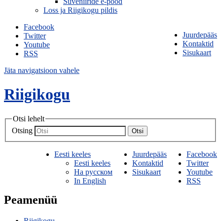
Suveniiride e-pood
Loss ja Riigikogu pildis
Facebook
Juurdepääs
Twitter
Kontaktid
Youtube
Sisukaart
RSS
Jäta navigatsioon vahele
Riigikogu
Otsi lehelt
Otsing
Otsi
Eesti keeles
Juurdepääs
Facebook
Eesti keeles
Kontaktid
Twitter
На русском
Sisukaart
Youtube
In English
RSS
Peamenüü
Riigikogu