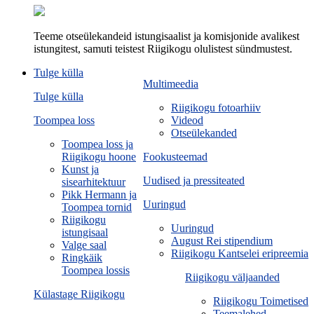
Teeme otseülekandeid istungisaalist ja komisjonide avalikest
istungitest, samuti teistest Riigikogu olulistest sündmustest.
Tulge külla
Multimeedia
Tulge külla
Riigikogu fotoarhiiv
Toompea loss
Videod
Otseülekanded
Toompea loss ja
Riigikogu hoone
Fookusteemad
Kunst ja
Uudised ja pressiteated
sisearhitektuur
Pikk Hermann ja
Uuringud
Toompea tornid
Riigikogu
Uuringud
istungisaal
August Rei stipendium
Valge saal
Riigikogu Kantselei eripreemia
Ringkäik
Toompea lossis
Riigikogu väljaanded
Külastage Riigikogu
Riigikogu Toimetised
Teemalehed