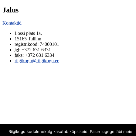
Jalus
Kontaktid
Lossi plats 1a
,
15165
Tallinn
registrikood: 74000101
tel
:
+372 631 6331
faks
:
+372 631 6334
riigikogu@riigikogu.ee
Riigikogu kodulehekülg kasutab küpsiseid. Palun lugege läbi meie