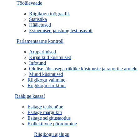
Tööülevaade
Riigikogu töögraafik
Statistika
Hääletused
Esinemised ja istungitest osavõtt
Parlamentaarne kontroll
Arupärimised
Kirjalikud küsimused
Infotund
Olulise tähtsusega riiklike küsimuste ja raportite arutelu
Muud küsimused
Riigikogu valimine
Riigikogu struktuur
Rääkige kaasa!
Esitage teabenõue
Esitage märgukiri
Esitage selgitustaotlus
Kollektiivne pöördumine
Riigikogu ajalugu