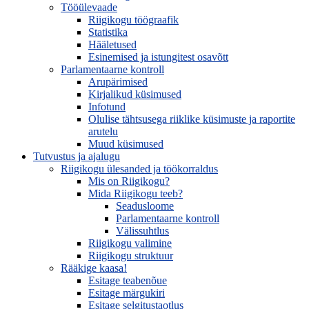
Tööülevaade
Riigikogu töögraafik
Statistika
Hääletused
Esinemised ja istungitest osavõtt
Parlamentaarne kontroll
Arupärimised
Kirjalikud küsimused
Infotund
Olulise tähtsusega riiklike küsimuste ja raportite
arutelu
Muud küsimused
Tutvustus ja ajalugu
Riigikogu ülesanded ja töökorraldus
Mis on Riigikogu?
Mida Riigikogu teeb?
Seadusloome
Parlamentaarne kontroll
Välissuhtlus
Riigikogu valimine
Riigikogu struktuur
Rääkige kaasa!
Esitage teabenõue
Esitage märgukiri
Esitage selgitustaotlus