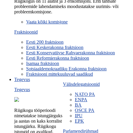
Riigikogus on 11 alatist ja 3 erikomisjoni. Eriti tähtsate
probleemide lahendamiseks moodustatakse uurimis- või
probleemkomisjone.
Vaata kõiki komisjone
Fraktsioonid
Eesti 200 fraktsioon
Eesti Keskerakonna fraktsioon
Eesti Konservatiivse Rahvaerakonna fraktsioon
Eesti Reformierakonna fraktsioon
Isamaa fraktsioon
Sotsiaaldemokraatliku Erakonna fraktsioon
Fraktsiooni mittekuuluvad saadikud
Tegevus
Välisdelegatsioonid
Tegevus
NATO PA
ENPA
BA
Riigikogu tööperioodi
OSCE PA
nimetatakse istungjärguks
IPU
ja aastas on kaks korralist
EPK
istungjärku. Riigikogu
Parlamendirühmad
istungid on avalikud.