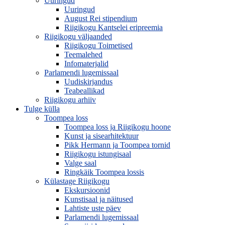
Uuringud
Uuringud
August Rei stipendium
Riigikogu Kantselei eripreemia
Riigikogu väljaanded
Riigikogu Toimetised
Teemalehed
Infomaterjalid
Parlamendi lugemissaal
Uudiskirjandus
Teabeallikad
Riigikogu arhiiv
Tulge külla
Toompea loss
Toompea loss ja Riigikogu hoone
Kunst ja sisearhitektuur
Pikk Hermann ja Toompea tornid
Riigikogu istungisaal
Valge saal
Ringkäik Toompea lossis
Külastage Riigikogu
Ekskursioonid
Kunstisaal ja näitused
Lahtiste uste päev
Parlamendi lugemissaal