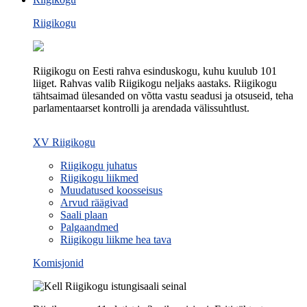
Riigikogu
Riigikogu on Eesti rahva esinduskogu, kuhu kuulub 101
liiget. Rahvas valib Riigikogu neljaks aastaks. Riigikogu
tähtsaimad ülesanded on võtta vastu seadusi ja otsuseid, teha
parlamentaarset kontrolli ja arendada välissuhtlust.
XV Riigikogu
Riigikogu juhatus
Riigikogu liikmed
Muudatused koosseisus
Arvud räägivad
Saali plaan
Palgaandmed
Riigikogu liikme hea tava
Komisjonid