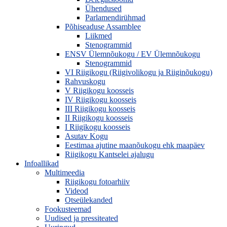
Ühendused
Parlamendirühmad
Põhiseaduse Assamblee
Liikmed
Stenogrammid
ENSV Ülemnõukogu / EV Ülemnõukogu
Stenogrammid
VI Riigikogu (Riigivolikogu ja Riiginõukogu)
Rahvuskogu
V Riigikogu koosseis
IV Riigikogu koosseis
III Riigikogu koosseis
II Riigikogu koosseis
I Riigikogu koosseis
Asutav Kogu
Eestimaa ajutine maanõukogu ehk maapäev
Riigikogu Kantselei ajalugu
Infoallikad
Multimeedia
Riigikogu fotoarhiiv
Videod
Otseülekanded
Fookusteemad
Uudised ja pressiteated