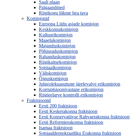
Saali plaan
Palgaandmed
Riigikogu liikme hea tava
Komisjonid
Euroopa Liidu asjade komisjon
Keskkonnakomisjon
Kultuurikomisjon
Maaelukomisjon
Majanduskomisjon
Põhiseaduskomisjon
Rahanduskomisjon
Riigikaitsekomisjon
Sotsiaalkomisjon
Väliskomisjon
Õiguskomisjon
Julgeolekuasutuste järelevalve erikomisjon
Korruptsioonivastane erikomisjon
Riigieelarve kontrolli erikomisjon
Fraktsioonid
Eesti 200 fraktsioon
Eesti Keskerakonna fraktsioon
Eesti Konservatiivse Rahvaerakonna fraktsioon
Eesti Reformierakonna fraktsioon
Isamaa fraktsioon
Sotsiaaldemokraatliku Erakonna fraktsioon