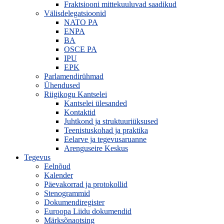
Fraktsiooni mittekuuluvad saadikud
Välisdelegatsioonid
NATO PA
ENPA
BA
OSCE PA
IPU
EPK
Parlamendirühmad
Ühendused
Riigikogu Kantselei
Kantselei ülesanded
Kontaktid
Juhtkond ja struktuuriüksused
Teenistuskohad ja praktika
Eelarve ja tegevusaruanne
Arenguseire Keskus
Tegevus
Eelnõud
Kalender
Päevakorrad ja protokollid
Stenogrammid
Dokumendiregister
Euroopa Liidu dokumendid
Märksõnaotsing