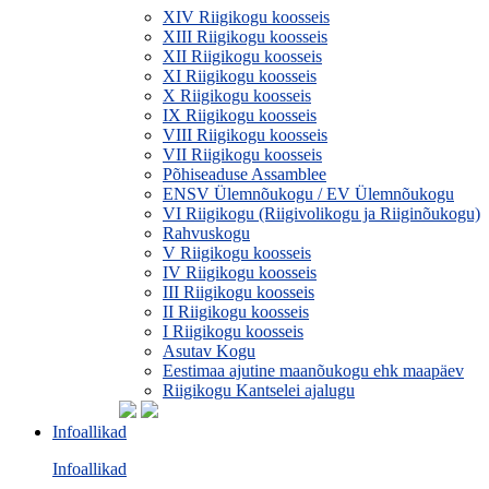
XIV Riigikogu koosseis
XIII Riigikogu koosseis
XII Riigikogu koosseis
XI Riigikogu koosseis
X Riigikogu koosseis
IX Riigikogu koosseis
VIII Riigikogu koosseis
VII Riigikogu koosseis
Põhiseaduse Assamblee
ENSV Ülemnõukogu / EV Ülemnõukogu
VI Riigikogu (Riigivolikogu ja Riiginõukogu)
Rahvuskogu
V Riigikogu koosseis
IV Riigikogu koosseis
III Riigikogu koosseis
II Riigikogu koosseis
I Riigikogu koosseis
Asutav Kogu
Eestimaa ajutine maanõukogu ehk maapäev
Riigikogu Kantselei ajalugu
Infoallikad
Infoallikad