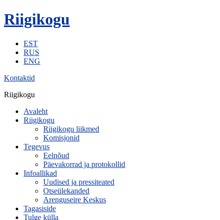
Riigikogu
EST
RUS
ENG
Kontaktid
Riigikogu
Avaleht
Riigikogu
Riigikogu liikmed
Komisjonid
Tegevus
Eelnõud
Päevakorrad ja protokollid
Infoallikad
Uudised ja pressiteated
Otseülekanded
Arenguseire Keskus
Tagasiside
Tulge külla