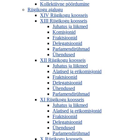
Kollektiivne pöördumine
Riigikogu ajalugu
XIV Riigikogu koosseis
XIII Riigikogu koosseis
Juhatus ja liikmed
Komisjonid
Fraktsioonid
Delegatsioonid
Parlamendirühmad
Ühendused
XII Riigikogu koosseis
Juhatus ja liikmed
Alatised ja erikomisjonid
Fraktsioonid
Delegatsioonid
Ühendused
Parlamendirühmad
XI Riigikogu koosseis
Juhatus ja liikmed
Alatised ja erikomisjonid
Fraktsioonid
Delegatsioonid
Ühendused
Parlamendirühmad
X Riigikogu koosseis