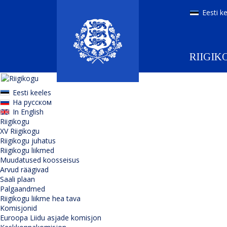
Eesti k
RIIGIK
Eesti keeles
На русском
In English
Riigikogu
XV Riigikogu
Riigikogu juhatus
Riigikogu liikmed
Muudatused koosseisus
Arvud räägivad
Saali plaan
Palgaandmed
Riigikogu liikme hea tava
Komisjonid
Euroopa Liidu asjade komisjon