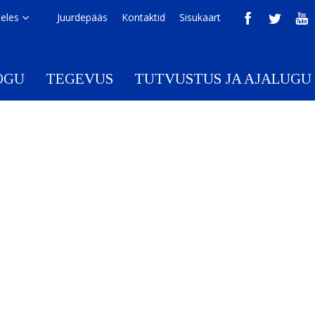
eeles
Juurdepääs
Kontaktid
Sisukaart
OGU
TEGEVUS
TUTVUSTUS JA AJALUGU