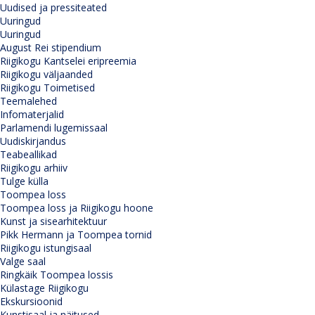
Uudised ja pressiteated
Uuringud
Uuringud
August Rei stipendium
Riigikogu Kantselei eripreemia
Riigikogu väljaanded
Riigikogu Toimetised
Teemalehed
Infomaterjalid
Parlamendi lugemissaal
Uudiskirjandus
Teabeallikad
Riigikogu arhiiv
Tulge külla
Toompea loss
Toompea loss ja Riigikogu hoone
Kunst ja sisearhitektuur
Pikk Hermann ja Toompea tornid
Riigikogu istungisaal
Valge saal
Ringkäik Toompea lossis
Külastage Riigikogu
Ekskursioonid
Kunstisaal ja näitused