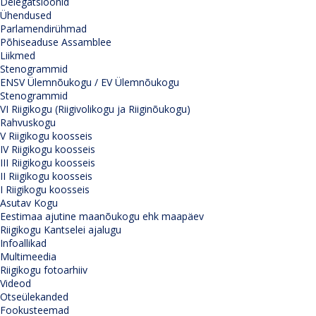
Delegatsioonid
Ühendused
Parlamendirühmad
Põhiseaduse Assamblee
Liikmed
Stenogrammid
ENSV Ülemnõukogu / EV Ülemnõukogu
Stenogrammid
VI Riigikogu (Riigivolikogu ja Riiginõukogu)
Rahvuskogu
V Riigikogu koosseis
IV Riigikogu koosseis
III Riigikogu koosseis
II Riigikogu koosseis
I Riigikogu koosseis
Asutav Kogu
Eestimaa ajutine maanõukogu ehk maapäev
Riigikogu Kantselei ajalugu
Infoallikad
Multimeedia
Riigikogu fotoarhiiv
Videod
Otseülekanded
Fookusteemad