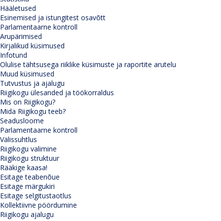
Hääletused
Esinemised ja istungitest osavõtt
Parlamentaarne kontroll
Arupärimised
Kirjalikud küsimused
Infotund
Olulise tähtsusega riiklike küsimuste ja raportite arutelu
Muud küsimused
Tutvustus ja ajalugu
Riigikogu ülesanded ja töökorraldus
Mis on Riigikogu?
Mida Riigikogu teeb?
Seadusloome
Parlamentaarne kontroll
Välissuhtlus
Riigikogu valimine
Riigikogu struktuur
Rääkige kaasa!
Esitage teabenõue
Esitage märgukiri
Esitage selgitustaotlus
Kollektiivne pöördumine
Riigikogu ajalugu