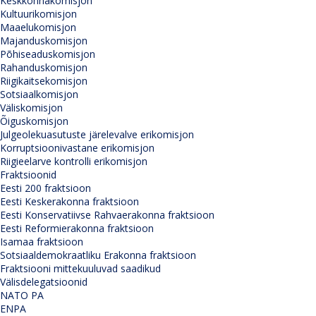
Keskkonnakomisjon
Kultuurikomisjon
Maaelukomisjon
Majanduskomisjon
Põhiseaduskomisjon
Rahanduskomisjon
Riigikaitsekomisjon
Sotsiaalkomisjon
Väliskomisjon
Õiguskomisjon
Julgeolekuasutuste järelevalve erikomisjon
Korruptsioonivastane erikomisjon
Riigieelarve kontrolli erikomisjon
Fraktsioonid
Eesti 200 fraktsioon
Eesti Keskerakonna fraktsioon
Eesti Konservatiivse Rahvaerakonna fraktsioon
Eesti Reformierakonna fraktsioon
Isamaa fraktsioon
Sotsiaaldemokraatliku Erakonna fraktsioon
Fraktsiooni mittekuuluvad saadikud
Välisdelegatsioonid
NATO PA
ENPA