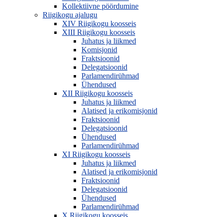
Kollektiivne pöördumine
Riigikogu ajalugu
XIV Riigikogu koosseis
XIII Riigikogu koosseis
Juhatus ja liikmed
Komisjonid
Fraktsioonid
Delegatsioonid
Parlamendirühmad
Ühendused
XII Riigikogu koosseis
Juhatus ja liikmed
Alatised ja erikomisjonid
Fraktsioonid
Delegatsioonid
Ühendused
Parlamendirühmad
XI Riigikogu koosseis
Juhatus ja liikmed
Alatised ja erikomisjonid
Fraktsioonid
Delegatsioonid
Ühendused
Parlamendirühmad
X Riigikogu koosseis