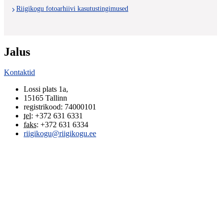
Riigikogu fotoarhiivi kasutustingimused
Jalus
Kontaktid
Lossi plats 1a
,
15165
Tallinn
registrikood: 74000101
tel
:
+372 631 6331
faks
:
+372 631 6334
riigikogu@riigikogu.ee