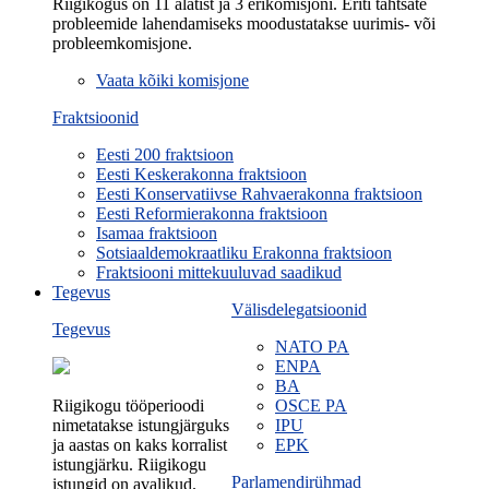
Riigikogus on 11 alatist ja 3 erikomisjoni. Eriti tähtsate
probleemide lahendamiseks moodustatakse uurimis- või
probleemkomisjone.
Vaata kõiki komisjone
Fraktsioonid
Eesti 200 fraktsioon
Eesti Keskerakonna fraktsioon
Eesti Konservatiivse Rahvaerakonna fraktsioon
Eesti Reformierakonna fraktsioon
Isamaa fraktsioon
Sotsiaaldemokraatliku Erakonna fraktsioon
Fraktsiooni mittekuuluvad saadikud
Tegevus
Välisdelegatsioonid
Tegevus
NATO PA
ENPA
BA
Riigikogu tööperioodi
OSCE PA
nimetatakse istungjärguks
IPU
ja aastas on kaks korralist
EPK
istungjärku. Riigikogu
Parlamendirühmad
istungid on avalikud.