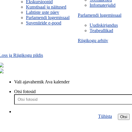
Ekskursioonid
Infomaterjalid
Kunstisaal ja näitused
Lahtiste uste päev
Parlamendi lugemissaal
Parlamendi lugemissaal
Suveniiride e-pood
Uudiskirjandus
Teabeallikad
Riigikogu arhiiv
Loss ja Riigikogu pildis
Vali ajavahemik
Ava kalender
Otsi fotosid
Tühista
Otsi