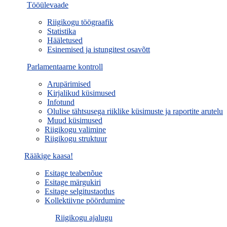
Tööülevaade
Riigikogu töögraafik
Statistika
Hääletused
Esinemised ja istungitest osavõtt
Parlamentaarne kontroll
Arupärimised
Kirjalikud küsimused
Infotund
Olulise tähtsusega riiklike küsimuste ja raportite arutelu
Muud küsimused
Riigikogu valimine
Riigikogu struktuur
Rääkige kaasa!
Esitage teabenõue
Esitage märgukiri
Esitage selgitustaotlus
Kollektiivne pöördumine
Riigikogu ajalugu