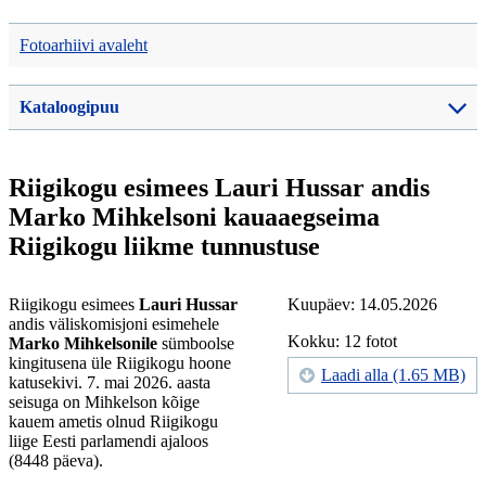
Fotoarhiivi avaleht
Kataloogipuu
Riigikogu esimees Lauri Hussar andis
Marko Mihkelsoni kauaaegseima
Riigikogu liikme tunnustuse
Riigikogu esimees
Lauri Hussar
Kuupäev: 14.05.2026
andis väliskomisjoni esimehele
Kokku: 12 fotot
Marko Mihkelsonile
sümboolse
kingitusena üle Riigikogu hoone
Laadi alla (1.65 MB)
katusekivi. 7. mai 2026. aasta
seisuga on Mihkelson kõige
kauem ametis olnud Riigikogu
liige Eesti parlamendi ajaloos
(8448 päeva).