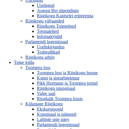
Uuringud
Uuringud
August Rei stipendium
Riigikogu Kantselei eripreemia
Riigikogu väljaanded
Riigikogu Toimetised
Teemalehed
Infomaterjalid
Parlamendi lugemissaal
Uudiskirjandus
Teabeallikad
Riigikogu arhiiv
Tulge külla
Toompea loss
Toompea loss ja Riigikogu hoone
Kunst ja sisearhitektuur
Pikk Hermann ja Toompea tornid
Riigikogu istungisaal
Valge saal
Ringkäik Toompea lossis
Külastage Riigikogu
Ekskursioonid
Kunstisaal ja näitused
Lahtiste uste päev
Parlamendi lugemissaal