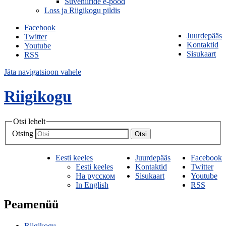
Suveniiride e-pood
Loss ja Riigikogu pildis
Facebook
Juurdepääs
Twitter
Kontaktid
Youtube
Sisukaart
RSS
Jäta navigatsioon vahele
Riigikogu
Otsi lehelt
Otsing
Otsi
Eesti keeles
Juurdepääs
Facebook
Eesti keeles
Kontaktid
Twitter
На русском
Sisukaart
Youtube
In English
RSS
Peamenüü
Riigikogu