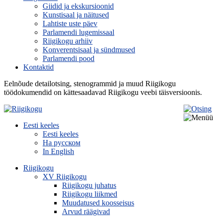
Giidid ja ekskursioonid
Kunstisaal ja näitused
Lahtiste uste päev
Parlamendi lugemissaal
Riigikogu arhiiv
Konverentsisaal ja sündmused
Parlamendi pood
Kontaktid
Eelnõude detailotsing, stenogrammid ja muud Riigikogu
töödokumendid on kättesaadavad Riigikogu veebi täisversioonis.
Eesti keeles
Eesti keeles
На русском
In English
Riigikogu
XV Riigikogu
Riigikogu juhatus
Riigikogu liikmed
Muudatused koosseisus
Arvud räägivad