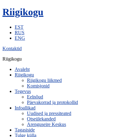
Riigikogu
EST
RUS
ENG
Kontaktid
Riigikogu
Avaleht
Riigikogu
Riigikogu liikmed
Komisjonid
Tegevus
Eelnõud
Päevakorrad ja protokollid
Infoallikad
Uudised ja pressiteated
Otseülekanded
Arenguseire Keskus
Tagasiside
Tulge külla