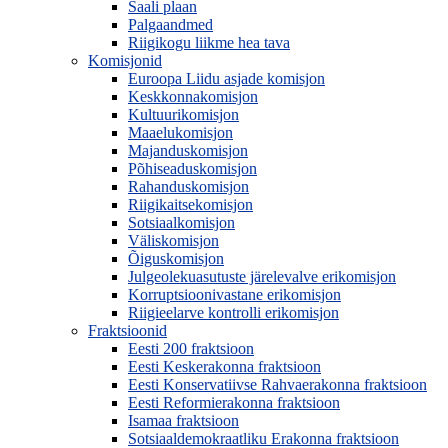
Saali plaan
Palgaandmed
Riigikogu liikme hea tava
Komisjonid
Euroopa Liidu asjade komisjon
Keskkonnakomisjon
Kultuurikomisjon
Maaelukomisjon
Majanduskomisjon
Põhiseaduskomisjon
Rahanduskomisjon
Riigikaitsekomisjon
Sotsiaalkomisjon
Väliskomisjon
Õiguskomisjon
Julgeolekuasutuste järelevalve erikomisjon
Korruptsioonivastane erikomisjon
Riigieelarve kontrolli erikomisjon
Fraktsioonid
Eesti 200 fraktsioon
Eesti Keskerakonna fraktsioon
Eesti Konservatiivse Rahvaerakonna fraktsioon
Eesti Reformierakonna fraktsioon
Isamaa fraktsioon
Sotsiaaldemokraatliku Erakonna fraktsioon