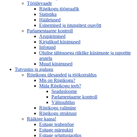
Tööülevaade
Riigikogu töögraafik
Statistika
Hääletused
Esinemised ja istungitest osavõtt
Parlamentaarne kontroll
Arupärimised
Kirjalikud küsimused
Infotund
Olulise tähtsusega riiklike küsimuste ja raportite
arutelu
Muud küsimused
Tutvustus ja ajalugu
Riigikogu ülesanded ja töökorraldus
Mis on Riigikogu?
Mida Riigikogu teeb?
Seadusloome
Parlamentaarne kontroll
Välissuhtlus
Riigikogu valimine
Riigikogu struktuur
Rääkige kaasa!
Esitage teabenõue
Esitage märgukiri
Esitage selgitustaotlus