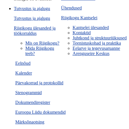
Ühendused
Tutvustus ja ajalugu
Riigikogu Kantselei
Tutvustus ja ajalugu
Kantselei ülesanded
Riigikogu ülesanded ja
Kontaktid
töökorraldus
Juhtkond ja struktuuriüksused
Mis on Riigikogu?
Teenistuskohad ja praktika
Mida Riigikogu
Eelarve ja tegevusaruanne
teeb?
Arenguseire Keskus
Eelnõud
Kalender
Päevakorrad ja protokollid
Stenogrammid
Dokumendiregister
Euroopa Liidu dokumendid
Märksõnaotsing