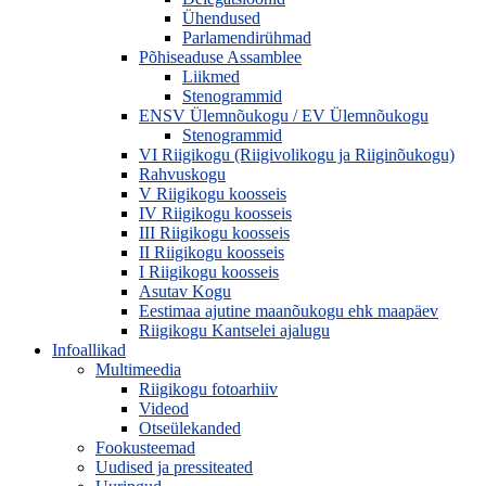
Ühendused
Parlamendirühmad
Põhiseaduse Assamblee
Liikmed
Stenogrammid
ENSV Ülemnõukogu / EV Ülemnõukogu
Stenogrammid
VI Riigikogu (Riigivolikogu ja Riiginõukogu)
Rahvuskogu
V Riigikogu koosseis
IV Riigikogu koosseis
III Riigikogu koosseis
II Riigikogu koosseis
I Riigikogu koosseis
Asutav Kogu
Eestimaa ajutine maanõukogu ehk maapäev
Riigikogu Kantselei ajalugu
Infoallikad
Multimeedia
Riigikogu fotoarhiiv
Videod
Otseülekanded
Fookusteemad
Uudised ja pressiteated