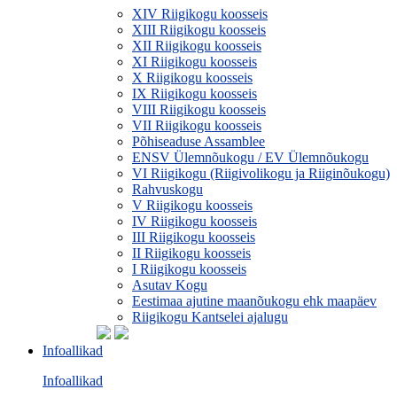
XIV Riigikogu koosseis
XIII Riigikogu koosseis
XII Riigikogu koosseis
XI Riigikogu koosseis
X Riigikogu koosseis
IX Riigikogu koosseis
VIII Riigikogu koosseis
VII Riigikogu koosseis
Põhiseaduse Assamblee
ENSV Ülemnõukogu / EV Ülemnõukogu
VI Riigikogu (Riigivolikogu ja Riiginõukogu)
Rahvuskogu
V Riigikogu koosseis
IV Riigikogu koosseis
III Riigikogu koosseis
II Riigikogu koosseis
I Riigikogu koosseis
Asutav Kogu
Eestimaa ajutine maanõukogu ehk maapäev
Riigikogu Kantselei ajalugu
Infoallikad
Infoallikad