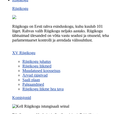
Riigikogu
Riigikogu on Eesti rahva esinduskogu, kuhu kuulub 101
liiget. Rahvas valib Riigikogu neljaks aastaks. Riigikogu
tähtsaimad ülesanded on võtta vastu seadusi ja otsuseid, teha
parlamentaarset kontrolli ja arendada välissuhtlust.
XV Riigikogu
Riigikogu juhatus
Riigikogu liikmed
Muudatused koosseisus
Arvud räägivad
Saali plaan
Palgaandmed
Riigikogu liikme hea tava
Komisjonid