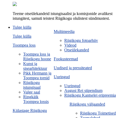
Teeme otseülekandeid istungisaalist ja komisjonide avalikest
istungitest, samuti teistest Riigikogu olulistest sündmustest.
Tulge külla
Multimeedia
Tulge külla
Riigikogu fotoarhiiv
Toompea loss
Videod
Otseülekanded
Toompea loss ja
Riigikogu hoone
Fookusteemad
Kunst ja
Uudised ja pressiteated
sisearhitektuur
Pikk Hermann ja
Uuringud
Toompea tornid
Riigikogu
Uuringud
istungisaal
August Rei stipendium
Valge saal
Riigikogu Kantselei eripreemia
Ringkäik
Toompea lossis
Riigikogu väljaanded
Külastage Riigikogu
Riigikogu Toimetised
Teemalehed