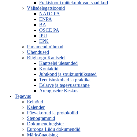
Fraktsiooni mittekuuluvad saadikud
Välisdelegatsioonid
NATO PA
ENPA
BA
OSCE PA
IPU
EPK
Parlamendirühmad
Ühendused
Riigikogu Kantselei
Kantselei ülesanded
Kontaktid
Juhtkond ja struktuuriüksused
Teenistuskohad ja praktika
Eelarve ja tegevusaruanne
Arenguseire Keskus
Tegevus
Eelnõud
Kalender
Päevakorrad ja protokollid
Stenogrammid
Dokumendiregister
Euroopa Liidu dokumendid
Märksõnaotsing