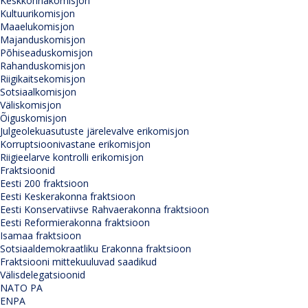
Keskkonnakomisjon
Kultuurikomisjon
Maaelukomisjon
Majanduskomisjon
Põhiseaduskomisjon
Rahanduskomisjon
Riigikaitsekomisjon
Sotsiaalkomisjon
Väliskomisjon
Õiguskomisjon
Julgeolekuasutuste järelevalve erikomisjon
Korruptsioonivastane erikomisjon
Riigieelarve kontrolli erikomisjon
Fraktsioonid
Eesti 200 fraktsioon
Eesti Keskerakonna fraktsioon
Eesti Konservatiivse Rahvaerakonna fraktsioon
Eesti Reformierakonna fraktsioon
Isamaa fraktsioon
Sotsiaaldemokraatliku Erakonna fraktsioon
Fraktsiooni mittekuuluvad saadikud
Välisdelegatsioonid
NATO PA
ENPA