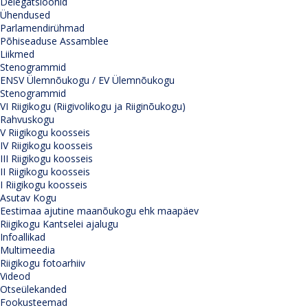
Delegatsioonid
Ühendused
Parlamendirühmad
Põhiseaduse Assamblee
Liikmed
Stenogrammid
ENSV Ülemnõukogu / EV Ülemnõukogu
Stenogrammid
VI Riigikogu (Riigivolikogu ja Riiginõukogu)
Rahvuskogu
V Riigikogu koosseis
IV Riigikogu koosseis
III Riigikogu koosseis
II Riigikogu koosseis
I Riigikogu koosseis
Asutav Kogu
Eestimaa ajutine maanõukogu ehk maapäev
Riigikogu Kantselei ajalugu
Infoallikad
Multimeedia
Riigikogu fotoarhiiv
Videod
Otseülekanded
Fookusteemad