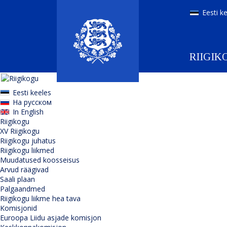
Eesti k
RIIGIK
Eesti keeles
На русском
In English
Riigikogu
XV Riigikogu
Riigikogu juhatus
Riigikogu liikmed
Muudatused koosseisus
Arvud räägivad
Saali plaan
Palgaandmed
Riigikogu liikme hea tava
Komisjonid
Euroopa Liidu asjade komisjon