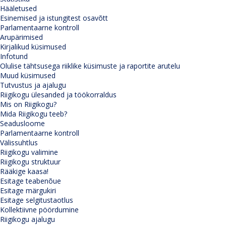
Hääletused
Esinemised ja istungitest osavõtt
Parlamentaarne kontroll
Arupärimised
Kirjalikud küsimused
Infotund
Olulise tähtsusega riiklike küsimuste ja raportite arutelu
Muud küsimused
Tutvustus ja ajalugu
Riigikogu ülesanded ja töökorraldus
Mis on Riigikogu?
Mida Riigikogu teeb?
Seadusloome
Parlamentaarne kontroll
Välissuhtlus
Riigikogu valimine
Riigikogu struktuur
Rääkige kaasa!
Esitage teabenõue
Esitage märgukiri
Esitage selgitustaotlus
Kollektiivne pöördumine
Riigikogu ajalugu