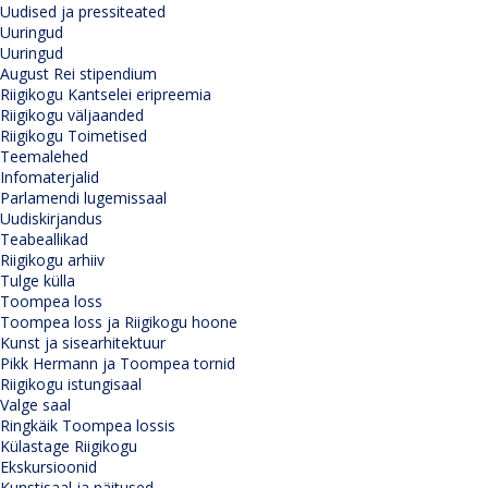
Uudised ja pressiteated
Uuringud
Uuringud
August Rei stipendium
Riigikogu Kantselei eripreemia
Riigikogu väljaanded
Riigikogu Toimetised
Teemalehed
Infomaterjalid
Parlamendi lugemissaal
Uudiskirjandus
Teabeallikad
Riigikogu arhiiv
Tulge külla
Toompea loss
Toompea loss ja Riigikogu hoone
Kunst ja sisearhitektuur
Pikk Hermann ja Toompea tornid
Riigikogu istungisaal
Valge saal
Ringkäik Toompea lossis
Külastage Riigikogu
Ekskursioonid
Kunstisaal ja näitused