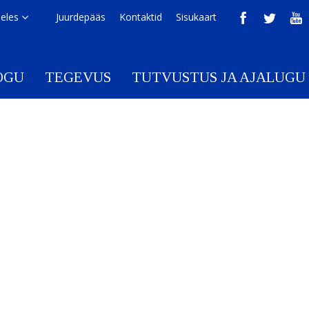
eeles
Juurdepääs
Kontaktid
Sisukaart
OGU
TEGEVUS
TUTVUSTUS JA AJALUGU