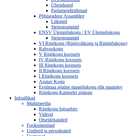
Ühendused
Parlamendirühmad
Põhiseaduse Assamblee
Liikmed
Stenogrammid
ENSV Ülemnõukogu / EV Ülemnõukogu
Stenogrammid
VI Riigikogu (Riigivolikogu ja Riiginõukogu)
Rahvuskogu
V Riigikogu koosseis
IV Riigikogu koosseis
III Riigikogu koosseis
II Riigikogu koosseis
I Riigikogu koosseis
Asutav Kogu
Eestimaa ajutine maanõukogu ehk maapäev
Riigikogu Kantselei ajalugu
Infoallikad
Multimeedia
Riigikogu fotoarhiiv
Videod
Otseülekanded
Fookusteemad
Uudised ja pressiteated