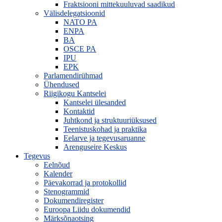
Fraktsiooni mittekuuluvad saadikud
Välisdelegatsioonid
NATO PA
ENPA
BA
OSCE PA
IPU
EPK
Parlamendirühmad
Ühendused
Riigikogu Kantselei
Kantselei ülesanded
Kontaktid
Juhtkond ja struktuuriüksused
Teenistuskohad ja praktika
Eelarve ja tegevusaruanne
Arenguseire Keskus
Tegevus
Eelnõud
Kalender
Päevakorrad ja protokollid
Stenogrammid
Dokumendiregister
Euroopa Liidu dokumendid
Märksõnaotsing