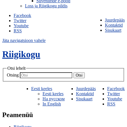
Suveniiride e-pood
Loss ja Riigikogu pildis
Facebook
Juurdepääs
Twitter
Kontaktid
Youtube
Sisukaart
RSS
Jäta navigatsioon vahele
Riigikogu
Otsi lehelt
Otsing
Otsi
Eesti keeles
Juurdepääs
Facebook
Eesti keeles
Kontaktid
Twitter
На русском
Sisukaart
Youtube
In English
RSS
Peamenüü
Riigikogu