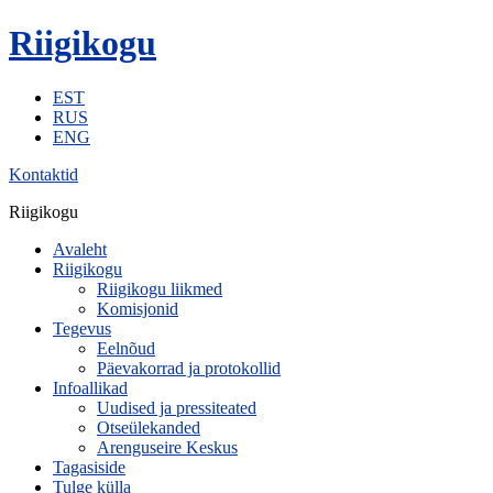
Riigikogu
EST
RUS
ENG
Kontaktid
Riigikogu
Avaleht
Riigikogu
Riigikogu liikmed
Komisjonid
Tegevus
Eelnõud
Päevakorrad ja protokollid
Infoallikad
Uudised ja pressiteated
Otseülekanded
Arenguseire Keskus
Tagasiside
Tulge külla