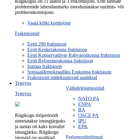
Riigikogus on 11 alatist ja 3 erikomisjoni. Eriti tähtsate
probleemide lahendamiseks moodustatakse uurimis- või
probleemkomisjone.
Vaata kõiki komisjone
Fraktsioonid
Eesti 200 fraktsioon
Eesti Keskerakonna fraktsioon
Eesti Konservatiivse Rahvaerakonna fraktsioon
Eesti Reformierakonna fraktsioon
Isamaa fraktsioon
Sotsiaaldemokraatliku Erakonna fraktsioon
Fraktsiooni mittekuuluvad saadikud
Tegevus
Välisdelegatsioonid
Tegevus
NATO PA
ENPA
BA
Riigikogu tööperioodi
OSCE PA
nimetatakse istungjärguks
IPU
ja aastas on kaks korralist
EPK
istungjärku. Riigikogu
Parlamendirühmad
istungid on avalikud.