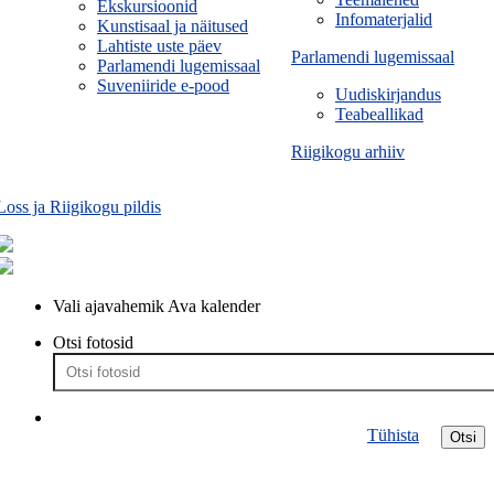
Ekskursioonid
Infomaterjalid
Kunstisaal ja näitused
Lahtiste uste päev
Parlamendi lugemissaal
Parlamendi lugemissaal
Suveniiride e-pood
Uudiskirjandus
Teabeallikad
Riigikogu arhiiv
Loss ja Riigikogu pildis
Vali ajavahemik
Ava kalender
Otsi fotosid
Tühista
Otsi