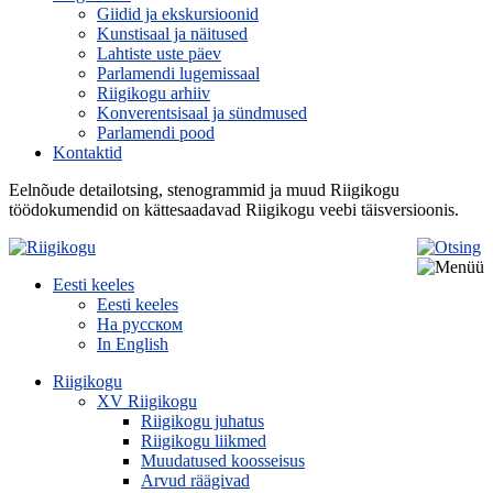
Giidid ja ekskursioonid
Kunstisaal ja näitused
Lahtiste uste päev
Parlamendi lugemissaal
Riigikogu arhiiv
Konverentsisaal ja sündmused
Parlamendi pood
Kontaktid
Eelnõude detailotsing, stenogrammid ja muud Riigikogu
töödokumendid on kättesaadavad Riigikogu veebi täisversioonis.
Eesti keeles
Eesti keeles
На русском
In English
Riigikogu
XV Riigikogu
Riigikogu juhatus
Riigikogu liikmed
Muudatused koosseisus
Arvud räägivad