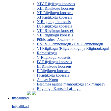
XIV Riigikogu koosseis
XIII Riigikogu koosseis
XII Riigikogu koosseis
XI Riigikogu koosseis
X Riigikogu koosseis
IX Riigikogu koosseis
VIII Riigikogu koosseis
VII Riigikogu koosseis
Põhiseaduse Assamblee
ENSV Ülemnõukogu / EV Ülemnõukogu
VI Riigikogu (Riigivolikogu ja Riiginõukogu)
Rahvuskogu
V Riigikogu koosseis
IV Riigikogu koosseis
III Riigikogu koosseis
II Riigikogu koosseis
I Riigikogu koosseis
Asutav Kogu
Eestimaa ajutine maanõukogu ehk maapäev
Riigikogu Kantselei ajalugu
Infoallikad
Infoallikad