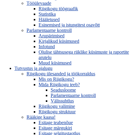
Tööülevaade
Riigikogu töögraafik
Statistika
Hääletused
Esinemised ja istungitest osavõtt
Parlamentaarne kontroll
Arupärimised
Kirjalikud küsimused
Infotund
Olulise tähtsusega riiklike küsimuste ja raportite
arutelu
Muud küsimused
Tutvustus ja ajalugu
Riigikogu ülesanded ja töökorraldus
Mis on Riigikogu?
Mida Riigikogu teeb?
Seadusloome
Parlamentaarne kontroll
Välissuhtlus
Riigikogu valimine
Riigikogu struktuur
Rääkige kaasa!
Esitage teabenõue
Esitage märgukiri
Esitage selgitustaotlus