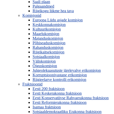
Saali plaan
Palgaandmed
Riigikogu liikme hea tava
Komisjonid
Euroopa Liidu asjade komisjon
Keskkonnakomisjon
Kultuurikomisjon
Maaelukomisjon
Majanduskomisjon
Põhiseaduskomisjon
Rahanduskomisjon
Riigikaitsekomisjon
Sotsiaalkomisjon
Väliskomisjon
Õiguskomisjon
Julgeolekuasutuste järelevalve erikomisjon
Korruptsioonivastane erikomisjon
Riigieelarve kontrolli erikomisjon
Fraktsioonid
Eesti 200 fraktsioon
Eesti Keskerakonna fraktsioon
Eesti Konservatiivse Rahvaerakonna fraktsioon
Eesti Reformierakonna fraktsioon
Isamaa fraktsioon
Sotsiaaldemokraatliku Erakonna fraktsioon