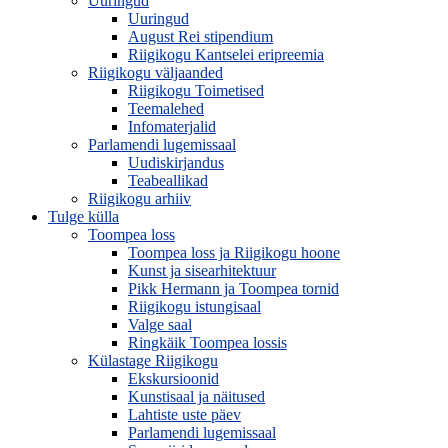
Uuringud
Uuringud
August Rei stipendium
Riigikogu Kantselei eripreemia
Riigikogu väljaanded
Riigikogu Toimetised
Teemalehed
Infomaterjalid
Parlamendi lugemissaal
Uudiskirjandus
Teabeallikad
Riigikogu arhiiv
Tulge külla
Toompea loss
Toompea loss ja Riigikogu hoone
Kunst ja sisearhitektuur
Pikk Hermann ja Toompea tornid
Riigikogu istungisaal
Valge saal
Ringkäik Toompea lossis
Külastage Riigikogu
Ekskursioonid
Kunstisaal ja näitused
Lahtiste uste päev
Parlamendi lugemissaal