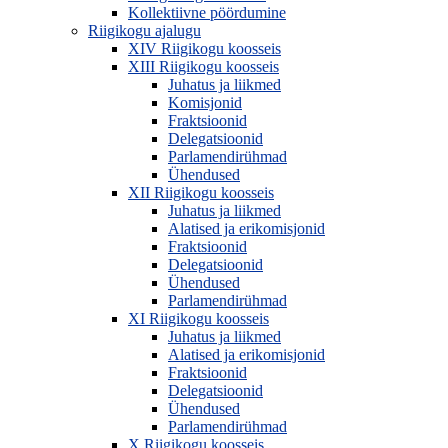
Kollektiivne pöördumine
Riigikogu ajalugu
XIV Riigikogu koosseis
XIII Riigikogu koosseis
Juhatus ja liikmed
Komisjonid
Fraktsioonid
Delegatsioonid
Parlamendirühmad
Ühendused
XII Riigikogu koosseis
Juhatus ja liikmed
Alatised ja erikomisjonid
Fraktsioonid
Delegatsioonid
Ühendused
Parlamendirühmad
XI Riigikogu koosseis
Juhatus ja liikmed
Alatised ja erikomisjonid
Fraktsioonid
Delegatsioonid
Ühendused
Parlamendirühmad
X Riigikogu koosseis