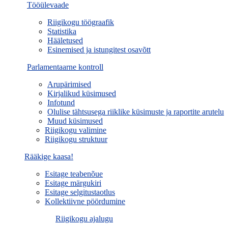
Tööülevaade
Riigikogu töögraafik
Statistika
Hääletused
Esinemised ja istungitest osavõtt
Parlamentaarne kontroll
Arupärimised
Kirjalikud küsimused
Infotund
Olulise tähtsusega riiklike küsimuste ja raportite arutelu
Muud küsimused
Riigikogu valimine
Riigikogu struktuur
Rääkige kaasa!
Esitage teabenõue
Esitage märgukiri
Esitage selgitustaotlus
Kollektiivne pöördumine
Riigikogu ajalugu