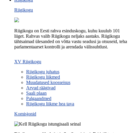
Riigikogu
Riigikogu on Eesti rahva esinduskogu, kuhu kuulub 101
liiget. Rahvas valib Riigikogu neljaks aastaks. Riigikogu
tähtsaimad ülesanded on võtta vastu seadusi ja otsuseid, teha
parlamentaarset kontrolli ja arendada välissuhtlust.
XV Riigikogu
Riigikogu juhatus
Riigikogu liikmed
Muudatused koosseisus
Arvud räägivad
Saali plaan
Palgaandmed
Riigikogu liikme hea tava
Komisjonid