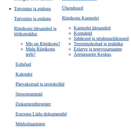
Ühendused
Tutvustus ja ajalugu
Riigikogu Kantselei
Tutvustus ja ajalugu
Kantselei ülesanded
Riigikogu ülesanded ja
Kontaktid
töökorraldus
Juhtkond ja struktuuriüksused
Mis on Riigikogu?
Teenistuskohad ja praktika
Mida Riigikogu
Eelarve ja tegevusaruanne
teeb?
Arenguseire Keskus
Eelnõud
Kalender
Päevakorrad ja protokollid
Stenogrammid
Dokumendiregister
Euroopa Liidu dokumendid
Märksõnaotsing