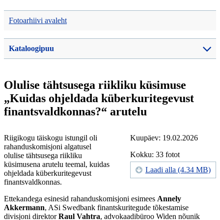
Fotoarhiivi avaleht
Kataloogipuu
Olulise tähtsusega riikliku küsimuse
„Kuidas ohjeldada küberkuritegevust
finantsvaldkonnas?“ arutelu
Riigikogu täiskogu istungil oli
Kuupäev: 19.02.2026
rahanduskomisjoni algatusel
Kokku: 33 fotot
olulise tähtsusega riikliku
küsimusena arutelu teemal, kuidas
Laadi alla (4.34 MB)
ohjeldada küberkuritegevust
finantsvaldkonnas.
Ettekandega esinesid rahanduskomisjoni esimees
Annely
Akkermann
, ASi Swedbank finantskuritegude tõkestamise
divisjoni direktor
Raul Vahtra
, advokaadibüroo Widen nõunik