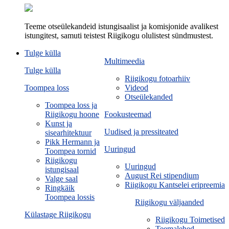
Teeme otseülekandeid istungisaalist ja komisjonide avalikest
istungitest, samuti teistest Riigikogu olulistest sündmustest.
Tulge külla
Multimeedia
Tulge külla
Riigikogu fotoarhiiv
Toompea loss
Videod
Otseülekanded
Toompea loss ja
Riigikogu hoone
Fookusteemad
Kunst ja
Uudised ja pressiteated
sisearhitektuur
Pikk Hermann ja
Uuringud
Toompea tornid
Riigikogu
Uuringud
istungisaal
August Rei stipendium
Valge saal
Riigikogu Kantselei eripreemia
Ringkäik
Toompea lossis
Riigikogu väljaanded
Külastage Riigikogu
Riigikogu Toimetised
Teemalehed