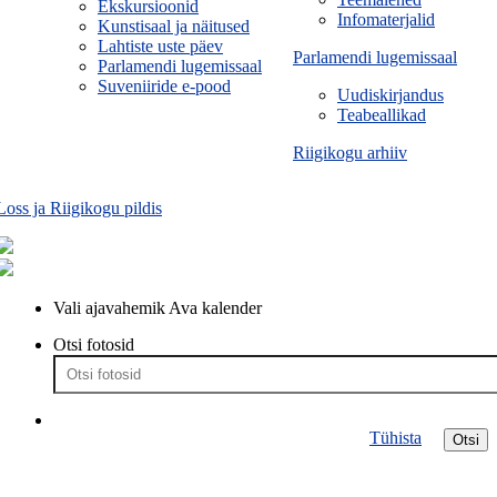
Ekskursioonid
Infomaterjalid
Kunstisaal ja näitused
Lahtiste uste päev
Parlamendi lugemissaal
Parlamendi lugemissaal
Suveniiride e-pood
Uudiskirjandus
Teabeallikad
Riigikogu arhiiv
Loss ja Riigikogu pildis
Vali ajavahemik
Ava kalender
Otsi fotosid
Tühista
Otsi