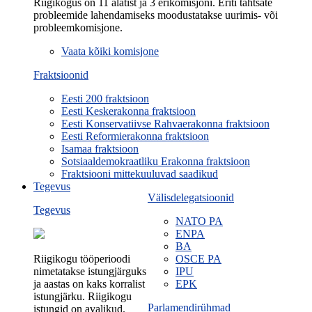
Riigikogus on 11 alatist ja 3 erikomisjoni. Eriti tähtsate
probleemide lahendamiseks moodustatakse uurimis- või
probleemkomisjone.
Vaata kõiki komisjone
Fraktsioonid
Eesti 200 fraktsioon
Eesti Keskerakonna fraktsioon
Eesti Konservatiivse Rahvaerakonna fraktsioon
Eesti Reformierakonna fraktsioon
Isamaa fraktsioon
Sotsiaaldemokraatliku Erakonna fraktsioon
Fraktsiooni mittekuuluvad saadikud
Tegevus
Välisdelegatsioonid
Tegevus
NATO PA
ENPA
BA
Riigikogu tööperioodi
OSCE PA
nimetatakse istungjärguks
IPU
ja aastas on kaks korralist
EPK
istungjärku. Riigikogu
Parlamendirühmad
istungid on avalikud.