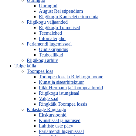
Uuringud
Uuringud
August Rei stipendium
Riigikogu Kantselei eripreemia
Riigikogu väljaanded
Riigikogu Toimetised
Teemalehed
Infomaterjalid
Parlamendi lugemissaal
Uudiskirjandus
Teabeallikad
Riigikogu arhiiv
Tulge külla
Toompea loss
Toompea loss ja Riigikogu hoone
Kunst ja sisearhitektuur
Pikk Hermann ja Toompea tornid
Riigikogu istungisaal
Valge saal
Ringkäik Toompea lossis
Külastage Riigikogu
Ekskursioonid
Kunstisaal ja näitused
Lahtiste uste päev
Parlamendi lugemissaal