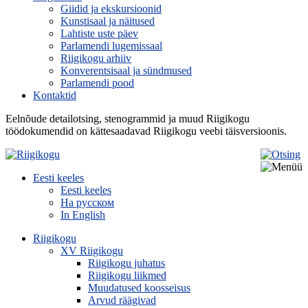
Giidid ja ekskursioonid
Kunstisaal ja näitused
Lahtiste uste päev
Parlamendi lugemissaal
Riigikogu arhiiv
Konverentsisaal ja sündmused
Parlamendi pood
Kontaktid
Eelnõude detailotsing, stenogrammid ja muud Riigikogu
töödokumendid on kättesaadavad Riigikogu veebi täisversioonis.
Eesti keeles
Eesti keeles
На русском
In English
Riigikogu
XV Riigikogu
Riigikogu juhatus
Riigikogu liikmed
Muudatused koosseisus
Arvud räägivad