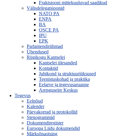
Fraktsiooni mittekuuluvad saadikud
Välisdelegatsioonid
NATO PA
ENPA
BA
OSCE PA
IPU
EPK
Parlamendirühmad
Ühendused
Riigikogu Kantselei
Kantselei ülesanded
Kontaktid
Juhtkond ja struktuuriüksused
Teenistuskohad ja praktika
Eelarve ja tegevusaruanne
Arenguseire Keskus
Tegevus
Eelnõud
Kalender
Päevakorrad ja protokollid
Stenogrammid
Dokumendiregister
Euroopa Liidu dokumendid
Märksõnaotsing