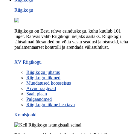
Riigikogu
Riigikogu on Eesti rahva esinduskogu, kuhu kuulub 101
liiget. Rahvas valib Riigikogu neljaks aastaks. Riigikogu
tähtsaimad ülesanded on võtta vastu seadusi ja otsuseid, teha
parlamentaarset kontrolli ja arendada välissuhtlust.
XV Riigikogu
Riigikogu juhatus
Riigikogu liikmed
Muudatused koosseisus
Arvud räägivad
Saali plaan
Palgaandmed
Riigikogu liikme hea tava
Komisjonid