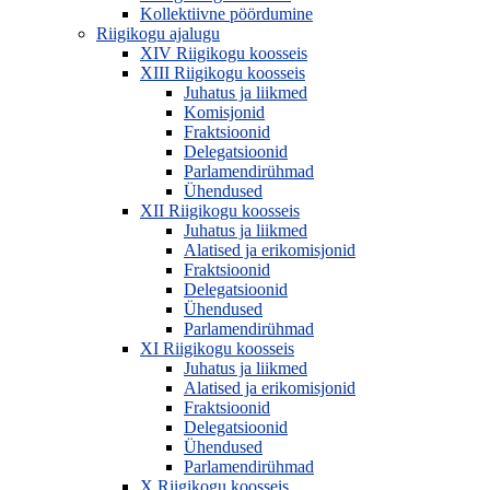
Kollektiivne pöördumine
Riigikogu ajalugu
XIV Riigikogu koosseis
XIII Riigikogu koosseis
Juhatus ja liikmed
Komisjonid
Fraktsioonid
Delegatsioonid
Parlamendirühmad
Ühendused
XII Riigikogu koosseis
Juhatus ja liikmed
Alatised ja erikomisjonid
Fraktsioonid
Delegatsioonid
Ühendused
Parlamendirühmad
XI Riigikogu koosseis
Juhatus ja liikmed
Alatised ja erikomisjonid
Fraktsioonid
Delegatsioonid
Ühendused
Parlamendirühmad
X Riigikogu koosseis