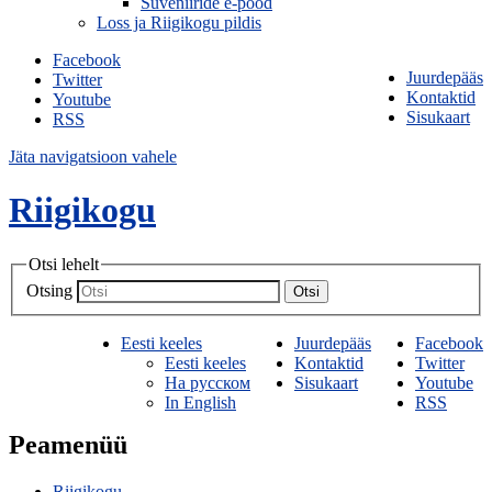
Suveniiride e-pood
Loss ja Riigikogu pildis
Facebook
Juurdepääs
Twitter
Kontaktid
Youtube
Sisukaart
RSS
Jäta navigatsioon vahele
Riigikogu
Otsi lehelt
Otsing
Otsi
Eesti keeles
Juurdepääs
Facebook
Eesti keeles
Kontaktid
Twitter
На русском
Sisukaart
Youtube
In English
RSS
Peamenüü
Riigikogu