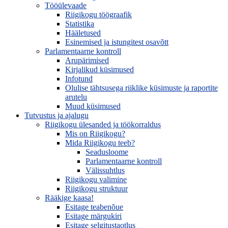
Tööülevaade
Riigikogu töögraafik
Statistika
Hääletused
Esinemised ja istungitest osavõtt
Parlamentaarne kontroll
Arupärimised
Kirjalikud küsimused
Infotund
Olulise tähtsusega riiklike küsimuste ja raportite
arutelu
Muud küsimused
Tutvustus ja ajalugu
Riigikogu ülesanded ja töökorraldus
Mis on Riigikogu?
Mida Riigikogu teeb?
Seadusloome
Parlamentaarne kontroll
Välissuhtlus
Riigikogu valimine
Riigikogu struktuur
Rääkige kaasa!
Esitage teabenõue
Esitage märgukiri
Esitage selgitustaotlus