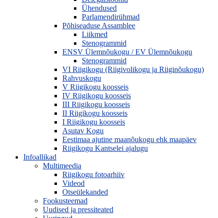
Ühendused
Parlamendirühmad
Põhiseaduse Assamblee
Liikmed
Stenogrammid
ENSV Ülemnõukogu / EV Ülemnõukogu
Stenogrammid
VI Riigikogu (Riigivolikogu ja Riiginõukogu)
Rahvuskogu
V Riigikogu koosseis
IV Riigikogu koosseis
III Riigikogu koosseis
II Riigikogu koosseis
I Riigikogu koosseis
Asutav Kogu
Eestimaa ajutine maanõukogu ehk maapäev
Riigikogu Kantselei ajalugu
Infoallikad
Multimeedia
Riigikogu fotoarhiiv
Videod
Otseülekanded
Fookusteemad
Uudised ja pressiteated