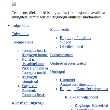
Teeme otseülekandeid istungisaalist ja komisjonide avalikest
istungitest, samuti teistest Riigikogu olulistest sündmustest.
Tulge külla
Multimeedia
Tulge külla
Riigikogu fotoarhiiv
Toompea loss
Videod
Otseülekanded
Toompea loss ja
Riigikogu hoone
Fookusteemad
Kunst ja
Uudised ja pressiteated
sisearhitektuur
Pikk Hermann ja
Uuringud
Toompea tornid
Riigikogu
Uuringud
istungisaal
August Rei stipendium
Valge saal
Riigikogu Kantselei eripreemia
Ringkäik
Toompea lossis
Riigikogu väljaanded
Külastage Riigikogu
Riigikogu Toimetised
Teemalehed