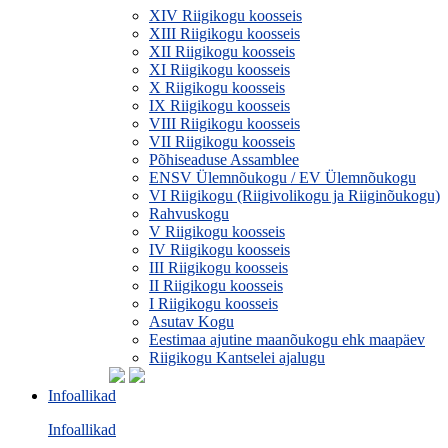
XIV Riigikogu koosseis
XIII Riigikogu koosseis
XII Riigikogu koosseis
XI Riigikogu koosseis
X Riigikogu koosseis
IX Riigikogu koosseis
VIII Riigikogu koosseis
VII Riigikogu koosseis
Põhiseaduse Assamblee
ENSV Ülemnõukogu / EV Ülemnõukogu
VI Riigikogu (Riigivolikogu ja Riiginõukogu)
Rahvuskogu
V Riigikogu koosseis
IV Riigikogu koosseis
III Riigikogu koosseis
II Riigikogu koosseis
I Riigikogu koosseis
Asutav Kogu
Eestimaa ajutine maanõukogu ehk maapäev
Riigikogu Kantselei ajalugu
Infoallikad
Infoallikad