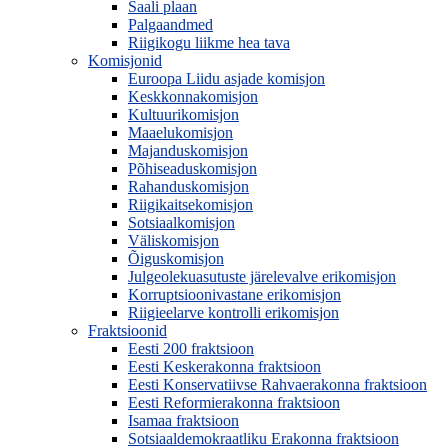
Saali plaan
Palgaandmed
Riigikogu liikme hea tava
Komisjonid
Euroopa Liidu asjade komisjon
Keskkonnakomisjon
Kultuurikomisjon
Maaelukomisjon
Majanduskomisjon
Põhiseaduskomisjon
Rahanduskomisjon
Riigikaitsekomisjon
Sotsiaalkomisjon
Väliskomisjon
Õiguskomisjon
Julgeolekuasutuste järelevalve erikomisjon
Korruptsioonivastane erikomisjon
Riigieelarve kontrolli erikomisjon
Fraktsioonid
Eesti 200 fraktsioon
Eesti Keskerakonna fraktsioon
Eesti Konservatiivse Rahvaerakonna fraktsioon
Eesti Reformierakonna fraktsioon
Isamaa fraktsioon
Sotsiaaldemokraatliku Erakonna fraktsioon