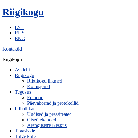
Riigikogu
EST
RUS
ENG
Kontaktid
Riigikogu
Avaleht
Riigikogu
Riigikogu liikmed
Komisjonid
Tegevus
Eelnõud
Päevakorrad ja protokollid
Infoallikad
Uudised ja pressiteated
Otseülekanded
Arenguseire Keskus
Tagasiside
Tulge külla