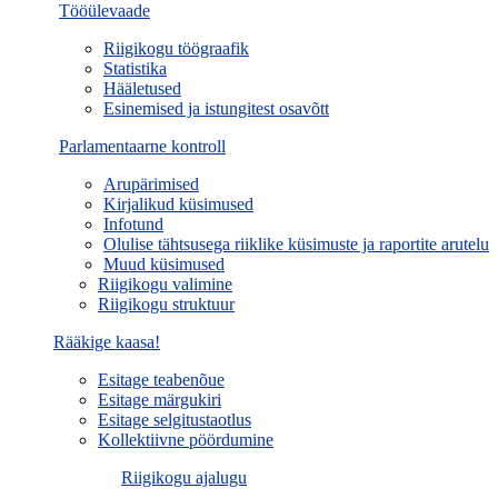
Tööülevaade
Riigikogu töögraafik
Statistika
Hääletused
Esinemised ja istungitest osavõtt
Parlamentaarne kontroll
Arupärimised
Kirjalikud küsimused
Infotund
Olulise tähtsusega riiklike küsimuste ja raportite arutelu
Muud küsimused
Riigikogu valimine
Riigikogu struktuur
Rääkige kaasa!
Esitage teabenõue
Esitage märgukiri
Esitage selgitustaotlus
Kollektiivne pöördumine
Riigikogu ajalugu