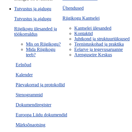
Ühendused
Tutvustus ja ajalugu
Riigikogu Kantselei
Tutvustus ja ajalugu
Kantselei ülesanded
Riigikogu ülesanded ja
Kontaktid
töökorraldus
Juhtkond ja struktuuriüksused
Mis on Riigikogu?
Teenistuskohad ja praktika
Mida Riigikogu
Eelarve ja tegevusaruanne
teeb?
Arenguseire Keskus
Eelnõud
Kalender
Päevakorrad ja protokollid
Stenogrammid
Dokumendiregister
Euroopa Liidu dokumendid
Märksõnaotsing