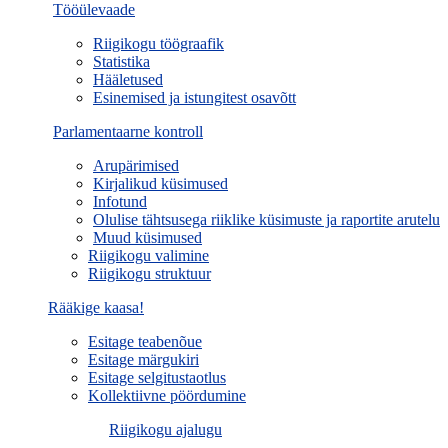
Tööülevaade
Riigikogu töögraafik
Statistika
Hääletused
Esinemised ja istungitest osavõtt
Parlamentaarne kontroll
Arupärimised
Kirjalikud küsimused
Infotund
Olulise tähtsusega riiklike küsimuste ja raportite arutelu
Muud küsimused
Riigikogu valimine
Riigikogu struktuur
Rääkige kaasa!
Esitage teabenõue
Esitage märgukiri
Esitage selgitustaotlus
Kollektiivne pöördumine
Riigikogu ajalugu