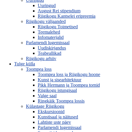
Uuringud
Uuringud
August Rei stipendium
Riigikogu Kantselei eripreemia
Riigikogu väljaanded
Riigikogu Toimetised
Teemalehed
Infomaterjalid
Parlamendi lugemissaal
Uudiskirjandus
Teabeallikad
Riigikogu arhiiv
Tulge külla
Toompea loss
Toompea loss ja Riigikogu hoone
Kunst ja sisearhitektuur
Pikk Hermann ja Toompea tornid
Riigikogu istungisaal
Valge saal
Ringkäik Toompea lossis
Külastage Riigikogu
Ekskursioonid
Kunstisaal ja näitused
Lahtiste uste päev
Parlamendi lugemissaal