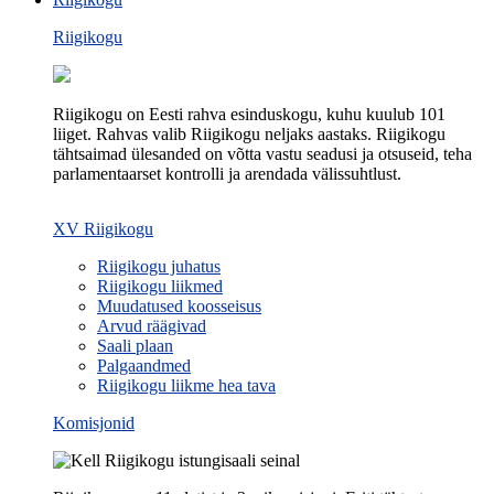
Riigikogu
Riigikogu on Eesti rahva esinduskogu, kuhu kuulub 101
liiget. Rahvas valib Riigikogu neljaks aastaks. Riigikogu
tähtsaimad ülesanded on võtta vastu seadusi ja otsuseid, teha
parlamentaarset kontrolli ja arendada välissuhtlust.
XV Riigikogu
Riigikogu juhatus
Riigikogu liikmed
Muudatused koosseisus
Arvud räägivad
Saali plaan
Palgaandmed
Riigikogu liikme hea tava
Komisjonid