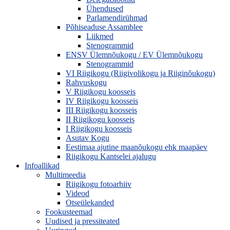
Ühendused
Parlamendirühmad
Põhiseaduse Assamblee
Liikmed
Stenogrammid
ENSV Ülemnõukogu / EV Ülemnõukogu
Stenogrammid
VI Riigikogu (Riigivolikogu ja Riiginõukogu)
Rahvuskogu
V Riigikogu koosseis
IV Riigikogu koosseis
III Riigikogu koosseis
II Riigikogu koosseis
I Riigikogu koosseis
Asutav Kogu
Eestimaa ajutine maanõukogu ehk maapäev
Riigikogu Kantselei ajalugu
Infoallikad
Multimeedia
Riigikogu fotoarhiiv
Videod
Otseülekanded
Fookusteemad
Uudised ja pressiteated