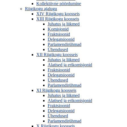
Kollektiivne pöördumine
Riigikogu ajalugu
XIV Riigikogu koosseis
XIII Riigikogu koosseis
Juhatus ja liikmed
Komisjonid
Fraktsioonid
Delegatsioonid
Parlamendirühmad
Ühendused
XII Riigikogu koosseis
Juhatus ja liikmed
Alatised ja erikomisjonid
Fraktsioonid
Delegatsioonid
Ühendused
Parlamendirühmad
XI Riigikogu koosseis
Juhatus ja liikmed
Alatised ja erikomisjonid
Fraktsioonid
Delegatsioonid
Ühendused
Parlamendirühmad
X Riigikogu koosseis