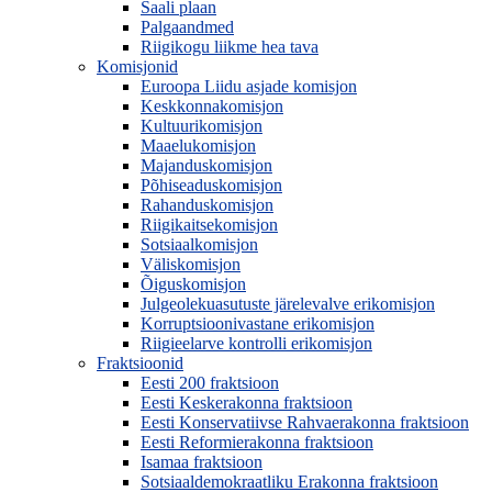
Saali plaan
Palgaandmed
Riigikogu liikme hea tava
Komisjonid
Euroopa Liidu asjade komisjon
Keskkonnakomisjon
Kultuurikomisjon
Maaelukomisjon
Majanduskomisjon
Põhiseaduskomisjon
Rahanduskomisjon
Riigikaitsekomisjon
Sotsiaalkomisjon
Väliskomisjon
Õiguskomisjon
Julgeolekuasutuste järelevalve erikomisjon
Korruptsioonivastane erikomisjon
Riigieelarve kontrolli erikomisjon
Fraktsioonid
Eesti 200 fraktsioon
Eesti Keskerakonna fraktsioon
Eesti Konservatiivse Rahvaerakonna fraktsioon
Eesti Reformierakonna fraktsioon
Isamaa fraktsioon
Sotsiaaldemokraatliku Erakonna fraktsioon