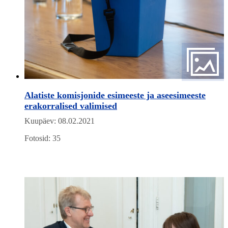
Alatiste komisjonide esimeeste ja aseesimeeste
erakorralised valimised
Kuupäev: 08.02.2021
Fotosid: 35