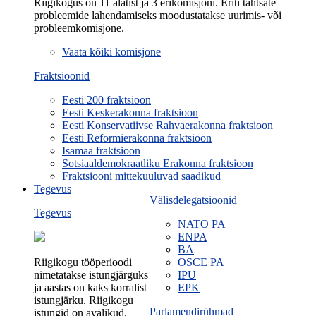
Riigikogus on 11 alatist ja 3 erikomisjoni. Eriti tähtsate
probleemide lahendamiseks moodustatakse uurimis- või
probleemkomisjone.
Vaata kõiki komisjone
Fraktsioonid
Eesti 200 fraktsioon
Eesti Keskerakonna fraktsioon
Eesti Konservatiivse Rahvaerakonna fraktsioon
Eesti Reformierakonna fraktsioon
Isamaa fraktsioon
Sotsiaaldemokraatliku Erakonna fraktsioon
Fraktsiooni mittekuuluvad saadikud
Tegevus
Välisdelegatsioonid
Tegevus
NATO PA
ENPA
BA
Riigikogu tööperioodi
OSCE PA
nimetatakse istungjärguks
IPU
ja aastas on kaks korralist
EPK
istungjärku. Riigikogu
Parlamendirühmad
istungid on avalikud.