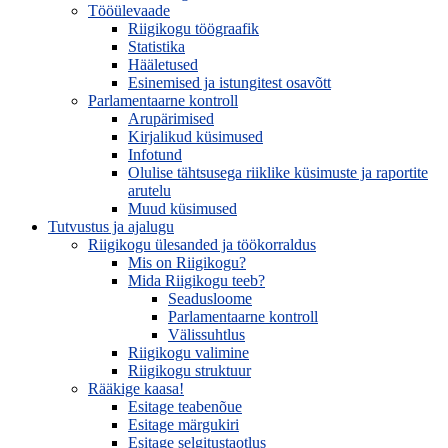
Tööülevaade
Riigikogu töögraafik
Statistika
Hääletused
Esinemised ja istungitest osavõtt
Parlamentaarne kontroll
Arupärimised
Kirjalikud küsimused
Infotund
Olulise tähtsusega riiklike küsimuste ja raportite
arutelu
Muud küsimused
Tutvustus ja ajalugu
Riigikogu ülesanded ja töökorraldus
Mis on Riigikogu?
Mida Riigikogu teeb?
Seadusloome
Parlamentaarne kontroll
Välissuhtlus
Riigikogu valimine
Riigikogu struktuur
Rääkige kaasa!
Esitage teabenõue
Esitage märgukiri
Esitage selgitustaotlus