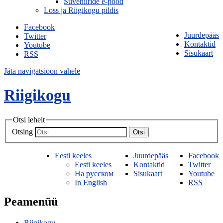
Suveniiride e-pood
Loss ja Riigikogu pildis
Facebook
Juurdepääs
Twitter
Kontaktid
Youtube
Sisukaart
RSS
Jäta navigatsioon vahele
Riigikogu
Otsi lehelt
Otsing
Otsi
Eesti keeles
Juurdepääs
Facebook
Eesti keeles
Kontaktid
Twitter
На русском
Sisukaart
Youtube
In English
RSS
Peamenüü
Riigikogu