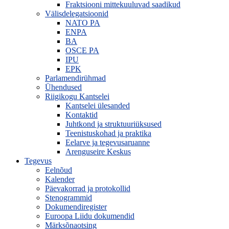
Fraktsiooni mittekuuluvad saadikud
Välisdelegatsioonid
NATO PA
ENPA
BA
OSCE PA
IPU
EPK
Parlamendirühmad
Ühendused
Riigikogu Kantselei
Kantselei ülesanded
Kontaktid
Juhtkond ja struktuuriüksused
Teenistuskohad ja praktika
Eelarve ja tegevusaruanne
Arenguseire Keskus
Tegevus
Eelnõud
Kalender
Päevakorrad ja protokollid
Stenogrammid
Dokumendiregister
Euroopa Liidu dokumendid
Märksõnaotsing