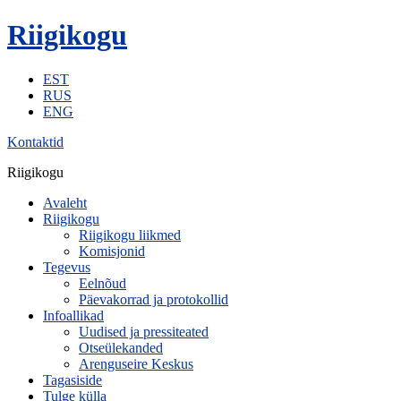
Riigikogu
EST
RUS
ENG
Kontaktid
Riigikogu
Avaleht
Riigikogu
Riigikogu liikmed
Komisjonid
Tegevus
Eelnõud
Päevakorrad ja protokollid
Infoallikad
Uudised ja pressiteated
Otseülekanded
Arenguseire Keskus
Tagasiside
Tulge külla