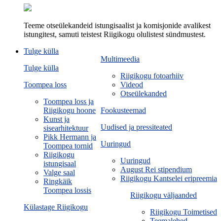
Teeme otseülekandeid istungisaalist ja komisjonide avalikest
istungitest, samuti teistest Riigikogu olulistest sündmustest.
Tulge külla
Multimeedia
Tulge külla
Riigikogu fotoarhiiv
Toompea loss
Videod
Otseülekanded
Toompea loss ja
Riigikogu hoone
Fookusteemad
Kunst ja
Uudised ja pressiteated
sisearhitektuur
Pikk Hermann ja
Uuringud
Toompea tornid
Riigikogu
Uuringud
istungisaal
August Rei stipendium
Valge saal
Riigikogu Kantselei eripreemia
Ringkäik
Toompea lossis
Riigikogu väljaanded
Külastage Riigikogu
Riigikogu Toimetised
Teemalehed