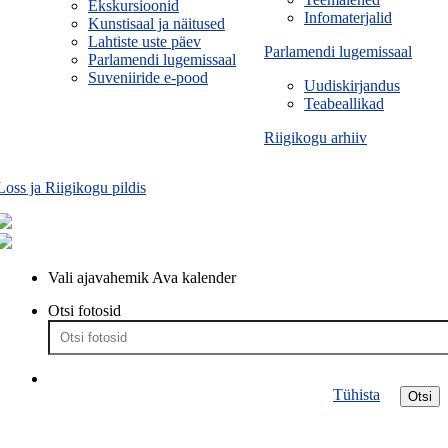
Ekskursioonid
Infomaterjalid
Kunstisaal ja näitused
Lahtiste uste päev
Parlamendi lugemissaal
Parlamendi lugemissaal
Suveniiride e-pood
Uudiskirjandus
Teabeallikad
Riigikogu arhiiv
Loss ja Riigikogu pildis
Vali ajavahemik
Ava kalender
Otsi fotosid
Tühista
Otsi