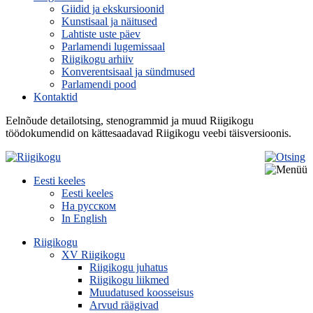
Giidid ja ekskursioonid
Kunstisaal ja näitused
Lahtiste uste päev
Parlamendi lugemissaal
Riigikogu arhiiv
Konverentsisaal ja sündmused
Parlamendi pood
Kontaktid
Eelnõude detailotsing, stenogrammid ja muud Riigikogu
töödokumendid on kättesaadavad Riigikogu veebi täisversioonis.
Eesti keeles
Eesti keeles
На русском
In English
Riigikogu
XV Riigikogu
Riigikogu juhatus
Riigikogu liikmed
Muudatused koosseisus
Arvud räägivad