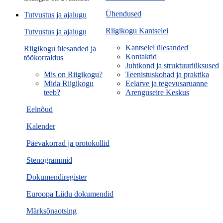
Ühendused
Tutvustus ja ajalugu
Riigikogu Kantselei
Tutvustus ja ajalugu
Kantselei ülesanded
Riigikogu ülesanded ja
Kontaktid
töökorraldus
Juhtkond ja struktuuriüksused
Mis on Riigikogu?
Teenistuskohad ja praktika
Mida Riigikogu
Eelarve ja tegevusaruanne
teeb?
Arenguseire Keskus
Eelnõud
Kalender
Päevakorrad ja protokollid
Stenogrammid
Dokumendiregister
Euroopa Liidu dokumendid
Märksõnaotsing