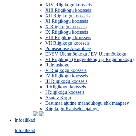
XIV Riigikogu koosseis
XIII Riigikogu koosseis
XII Riigikogu koosseis
XI Riigikogu koosseis
X Riigikogu koosseis
IX Riigikogu koosseis
VIII Riigikogu koosseis
VII Riigikogu koosseis
Põhiseaduse Assamblee
ENSV Ülemnõukogu / EV Ülemnõukogu
VI Riigikogu (Riigivolikogu ja Riiginõukogu)
Rahvuskogu
V Riigikogu koosseis
IV Riigikogu koosseis
III Riigikogu koosseis
II Riigikogu koosseis
I Riigikogu koosseis
Asutav Kogu
Eestimaa ajutine maanõukogu ehk maapäev
Riigikogu Kantselei ajalugu
Infoallikad
Infoallikad