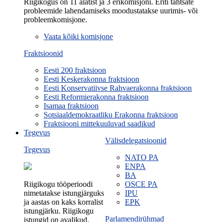
Riigikogus on 11 alatist ja 3 erikomisjoni. Eriti tähtsate
probleemide lahendamiseks moodustatakse uurimis- või
probleemkomisjone.
Vaata kõiki komisjone
Fraktsioonid
Eesti 200 fraktsioon
Eesti Keskerakonna fraktsioon
Eesti Konservatiivse Rahvaerakonna fraktsioon
Eesti Reformierakonna fraktsioon
Isamaa fraktsioon
Sotsiaaldemokraatliku Erakonna fraktsioon
Fraktsiooni mittekuuluvad saadikud
Tegevus
Välisdelegatsioonid
Tegevus
NATO PA
ENPA
BA
Riigikogu tööperioodi
OSCE PA
nimetatakse istungjärguks
IPU
ja aastas on kaks korralist
EPK
istungjärku. Riigikogu
Parlamendirühmad
istungid on avalikud.