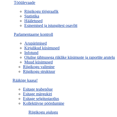
Tööülevaade
Riigikogu töögraafik
Statistika
Hääletused
Esinemised ja istungitest osavõtt
Parlamentaarne kontroll
Arupärimised
Kirjalikud küsimused
Infotund
Olulise tähtsusega riiklike küsimuste ja raportite arutelu
Muud küsimused
Riigikogu valimine
Riigikogu struktuur
Rääkige kaasa!
Esitage teabenõue
Esitage märgukiri
Esitage selgitustaotlus
Kollektiivne pöördumine
Riigikogu ajalugu