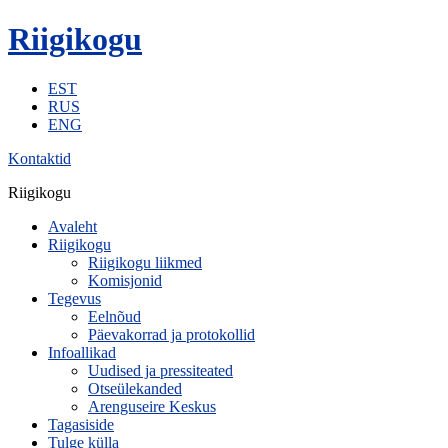
Riigikogu
EST
RUS
ENG
Kontaktid
Riigikogu
Avaleht
Riigikogu
Riigikogu liikmed
Komisjonid
Tegevus
Eelnõud
Päevakorrad ja protokollid
Infoallikad
Uudised ja pressiteated
Otseülekanded
Arenguseire Keskus
Tagasiside
Tulge külla