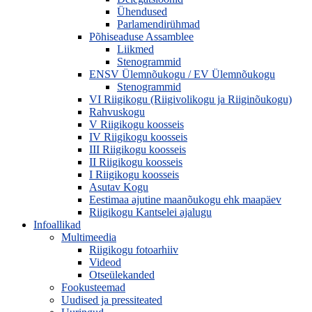
Ühendused
Parlamendirühmad
Põhiseaduse Assamblee
Liikmed
Stenogrammid
ENSV Ülemnõukogu / EV Ülemnõukogu
Stenogrammid
VI Riigikogu (Riigivolikogu ja Riiginõukogu)
Rahvuskogu
V Riigikogu koosseis
IV Riigikogu koosseis
III Riigikogu koosseis
II Riigikogu koosseis
I Riigikogu koosseis
Asutav Kogu
Eestimaa ajutine maanõukogu ehk maapäev
Riigikogu Kantselei ajalugu
Infoallikad
Multimeedia
Riigikogu fotoarhiiv
Videod
Otseülekanded
Fookusteemad
Uudised ja pressiteated