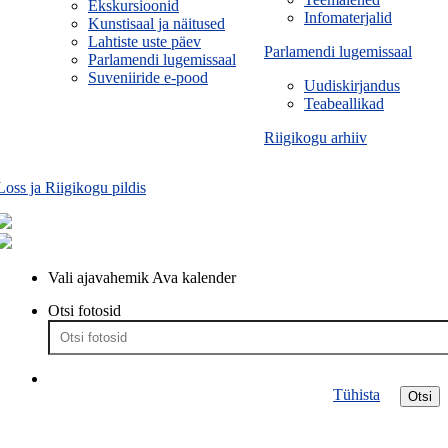
Ekskursioonid
Infomaterjalid
Kunstisaal ja näitused
Lahtiste uste päev
Parlamendi lugemissaal
Parlamendi lugemissaal
Suveniiride e-pood
Uudiskirjandus
Teabeallikad
Riigikogu arhiiv
Loss ja Riigikogu pildis
Vali ajavahemik
Ava kalender
Otsi fotosid
Tühista
Otsi