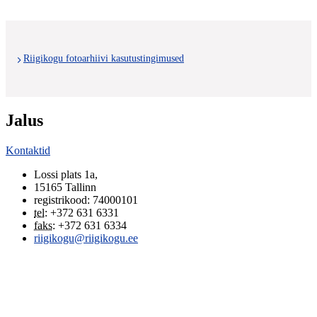
Riigikogu fotoarhiivi kasutustingimused
Jalus
Kontaktid
Lossi plats 1a
,
15165
Tallinn
registrikood: 74000101
tel
:
+372 631 6331
faks
:
+372 631 6334
riigikogu@riigikogu.ee