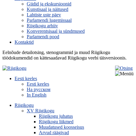
Giidid ja ekskursioonid
Kunstisaal ja näitused
Lahtiste uste päev
Parlamendi lugemissaal
Riigikogu arhiiv
Konverentsisaal ja sündmused
Parlamendi pood
Kontaktid
Eelnõude detailotsing, stenogrammid ja muud Riigikogu
töödokumendid on kättesaadavad Riigikogu veebi täisversioonis.
Eesti keeles
Eesti keeles
На русском
In English
Riigikogu
XV Riigikogu
Riigikogu juhatus
Riigikogu liikmed
Muudatused koosseisus
Arvud räägivad