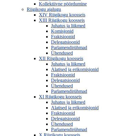
Kollektiivne pöördumine
Riigikogu ajalugu
XIV Riigikogu koosseis
XIII Riigikogu koosseis
Juhatus ja liikmed
Komisjonid
Fraktsioonid
Delegatsioonid
Parlamendirühmad
Ühendused
XII Riigikogu koosseis
Juhatus ja liikmed
Alatised ja erikomisjonid
Fraktsioonid
Delegatsioonid
Ühendused
Parlamendirühmad
XI Riigikogu koosseis
Juhatus ja liikmed
Alatised ja erikomisjonid
Fraktsioonid
Delegatsioonid
Ühendused
Parlamendirühmad
X Riigikogu koosseis