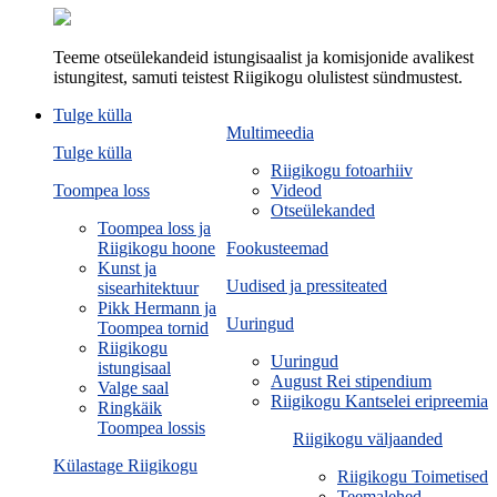
Teeme otseülekandeid istungisaalist ja komisjonide avalikest
istungitest, samuti teistest Riigikogu olulistest sündmustest.
Tulge külla
Multimeedia
Tulge külla
Riigikogu fotoarhiiv
Toompea loss
Videod
Otseülekanded
Toompea loss ja
Riigikogu hoone
Fookusteemad
Kunst ja
Uudised ja pressiteated
sisearhitektuur
Pikk Hermann ja
Uuringud
Toompea tornid
Riigikogu
Uuringud
istungisaal
August Rei stipendium
Valge saal
Riigikogu Kantselei eripreemia
Ringkäik
Toompea lossis
Riigikogu väljaanded
Külastage Riigikogu
Riigikogu Toimetised
Teemalehed