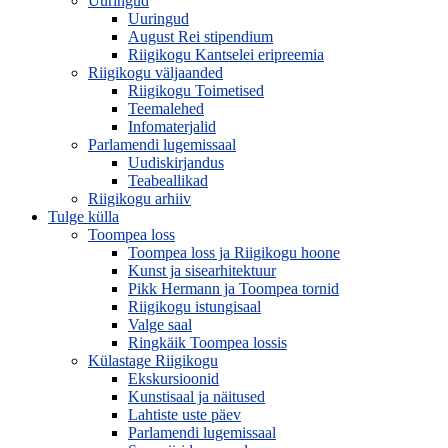
Uuringud
Uuringud
August Rei stipendium
Riigikogu Kantselei eripreemia
Riigikogu väljaanded
Riigikogu Toimetised
Teemalehed
Infomaterjalid
Parlamendi lugemissaal
Uudiskirjandus
Teabeallikad
Riigikogu arhiiv
Tulge külla
Toompea loss
Toompea loss ja Riigikogu hoone
Kunst ja sisearhitektuur
Pikk Hermann ja Toompea tornid
Riigikogu istungisaal
Valge saal
Ringkäik Toompea lossis
Külastage Riigikogu
Ekskursioonid
Kunstisaal ja näitused
Lahtiste uste päev
Parlamendi lugemissaal