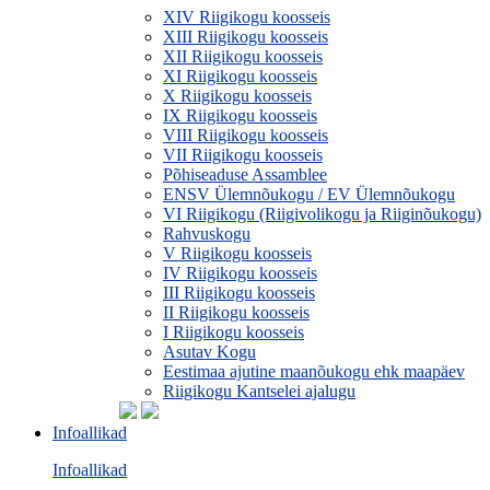
XIV Riigikogu koosseis
XIII Riigikogu koosseis
XII Riigikogu koosseis
XI Riigikogu koosseis
X Riigikogu koosseis
IX Riigikogu koosseis
VIII Riigikogu koosseis
VII Riigikogu koosseis
Põhiseaduse Assamblee
ENSV Ülemnõukogu / EV Ülemnõukogu
VI Riigikogu (Riigivolikogu ja Riiginõukogu)
Rahvuskogu
V Riigikogu koosseis
IV Riigikogu koosseis
III Riigikogu koosseis
II Riigikogu koosseis
I Riigikogu koosseis
Asutav Kogu
Eestimaa ajutine maanõukogu ehk maapäev
Riigikogu Kantselei ajalugu
Infoallikad
Infoallikad