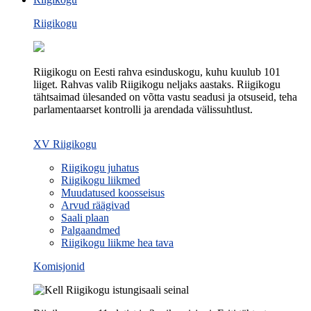
Riigikogu
Riigikogu on Eesti rahva esinduskogu, kuhu kuulub 101
liiget. Rahvas valib Riigikogu neljaks aastaks. Riigikogu
tähtsaimad ülesanded on võtta vastu seadusi ja otsuseid, teha
parlamentaarset kontrolli ja arendada välissuhtlust.
XV Riigikogu
Riigikogu juhatus
Riigikogu liikmed
Muudatused koosseisus
Arvud räägivad
Saali plaan
Palgaandmed
Riigikogu liikme hea tava
Komisjonid