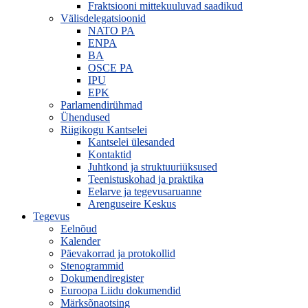
Fraktsiooni mittekuuluvad saadikud
Välisdelegatsioonid
NATO PA
ENPA
BA
OSCE PA
IPU
EPK
Parlamendirühmad
Ühendused
Riigikogu Kantselei
Kantselei ülesanded
Kontaktid
Juhtkond ja struktuuriüksused
Teenistuskohad ja praktika
Eelarve ja tegevusaruanne
Arenguseire Keskus
Tegevus
Eelnõud
Kalender
Päevakorrad ja protokollid
Stenogrammid
Dokumendiregister
Euroopa Liidu dokumendid
Märksõnaotsing