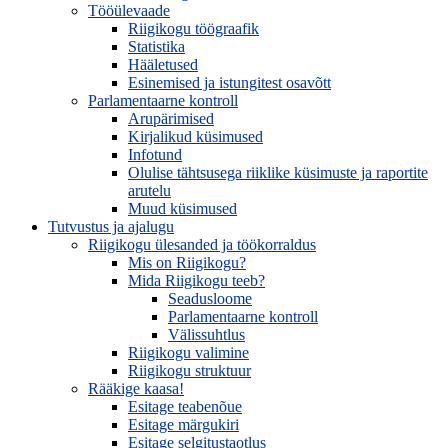
Tööülevaade
Riigikogu töögraafik
Statistika
Hääletused
Esinemised ja istungitest osavõtt
Parlamentaarne kontroll
Arupärimised
Kirjalikud küsimused
Infotund
Olulise tähtsusega riiklike küsimuste ja raportite
arutelu
Muud küsimused
Tutvustus ja ajalugu
Riigikogu ülesanded ja töökorraldus
Mis on Riigikogu?
Mida Riigikogu teeb?
Seadusloome
Parlamentaarne kontroll
Välissuhtlus
Riigikogu valimine
Riigikogu struktuur
Rääkige kaasa!
Esitage teabenõue
Esitage märgukiri
Esitage selgitustaotlus