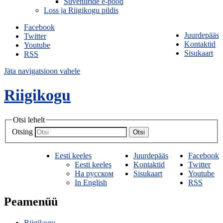
Suveniiride e-pood
Loss ja Riigikogu pildis
Facebook
Juurdepääs
Twitter
Kontaktid
Youtube
Sisukaart
RSS
Jäta navigatsioon vahele
Riigikogu
Otsi lehelt
Otsing
Otsi
Eesti keeles
Juurdepääs
Facebook
Eesti keeles
Kontaktid
Twitter
На русском
Sisukaart
Youtube
In English
RSS
Peamenüü
Riigikogu