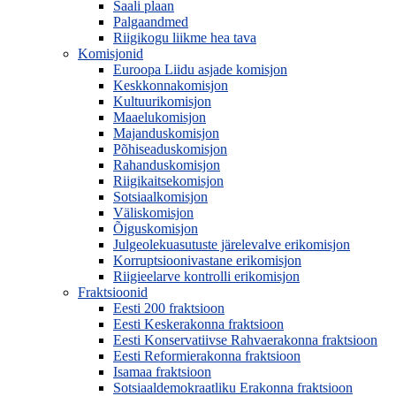
Saali plaan
Palgaandmed
Riigikogu liikme hea tava
Komisjonid
Euroopa Liidu asjade komisjon
Keskkonnakomisjon
Kultuurikomisjon
Maaelukomisjon
Majanduskomisjon
Põhiseaduskomisjon
Rahanduskomisjon
Riigikaitsekomisjon
Sotsiaalkomisjon
Väliskomisjon
Õiguskomisjon
Julgeolekuasutuste järelevalve erikomisjon
Korruptsioonivastane erikomisjon
Riigieelarve kontrolli erikomisjon
Fraktsioonid
Eesti 200 fraktsioon
Eesti Keskerakonna fraktsioon
Eesti Konservatiivse Rahvaerakonna fraktsioon
Eesti Reformierakonna fraktsioon
Isamaa fraktsioon
Sotsiaaldemokraatliku Erakonna fraktsioon