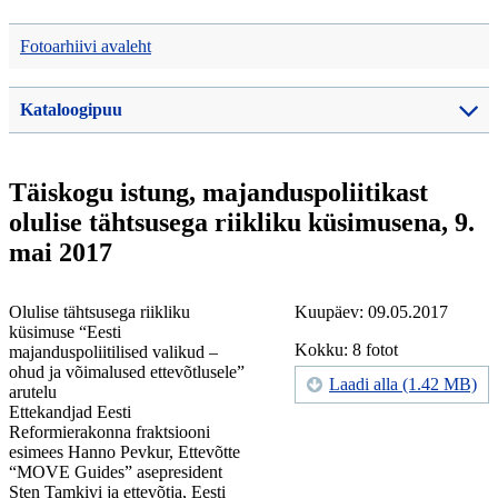
Fotoarhiivi avaleht
Kataloogipuu
Täiskogu istung, majanduspoliitikast
olulise tähtsusega riikliku küsimusena, 9.
mai 2017
Olulise tähtsusega riikliku
Kuupäev: 09.05.2017
küsimuse “Eesti
Kokku: 8 fotot
majanduspoliitilised valikud –
ohud ja võimalused ettevõtlusele”
Laadi alla (1.42 MB)
arutelu
Ettekandjad Eesti
Reformierakonna fraktsiooni
esimees Hanno Pevkur, Ettevõtte
“MOVE Guides” asepresident
Sten Tamkivi ja ettevõtja, Eesti