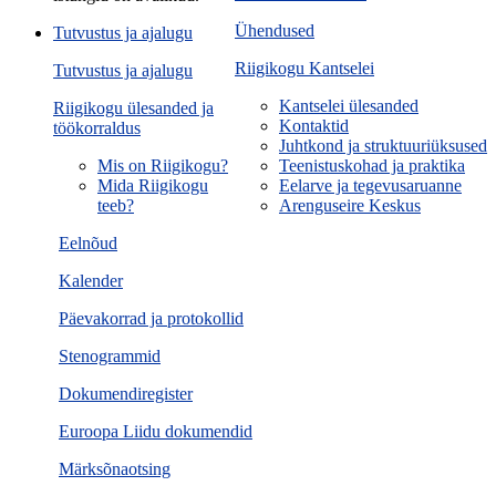
Ühendused
Tutvustus ja ajalugu
Riigikogu Kantselei
Tutvustus ja ajalugu
Kantselei ülesanded
Riigikogu ülesanded ja
Kontaktid
töökorraldus
Juhtkond ja struktuuriüksused
Mis on Riigikogu?
Teenistuskohad ja praktika
Mida Riigikogu
Eelarve ja tegevusaruanne
teeb?
Arenguseire Keskus
Eelnõud
Kalender
Päevakorrad ja protokollid
Stenogrammid
Dokumendiregister
Euroopa Liidu dokumendid
Märksõnaotsing