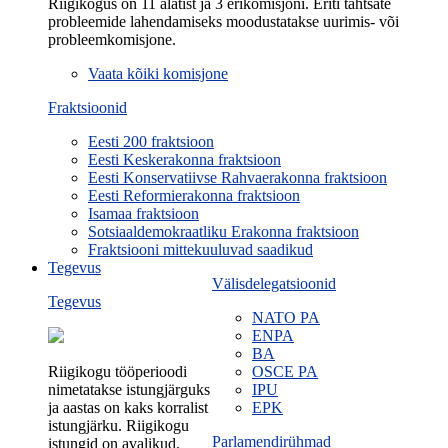
Riigikogus on 11 alatist ja 3 erikomisjoni. Eriti tähtsate
probleemide lahendamiseks moodustatakse uurimis- või
probleemkomisjone.
Vaata kõiki komisjone
Fraktsioonid
Eesti 200 fraktsioon
Eesti Keskerakonna fraktsioon
Eesti Konservatiivse Rahvaerakonna fraktsioon
Eesti Reformierakonna fraktsioon
Isamaa fraktsioon
Sotsiaaldemokraatliku Erakonna fraktsioon
Fraktsiooni mittekuuluvad saadikud
Tegevus
Välisdelegatsioonid
Tegevus
NATO PA
ENPA
BA
Riigikogu tööperioodi
OSCE PA
nimetatakse istungjärguks
IPU
ja aastas on kaks korralist
EPK
istungjärku. Riigikogu
Parlamendirühmad
istungid on avalikud.