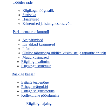
Tööülevaade
Riigikogu töögraafik
Statistika
Hääletused
Esinemised ja istungitest osavõtt
Parlamentaarne kontroll
Arupärimised
Kirjalikud küsimused
Infotund
Olulise tähtsusega riiklike küsimuste ja raportite arutelu
Muud küsimused
Riigikogu valimine
Riigikogu struktuur
Rääkige kaasa!
Esitage teabenõue
Esitage märgukiri
Esitage selgitustaotlus
Kollektiivne pöördumine
Riigikogu ajalugu