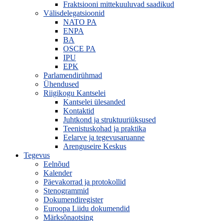
Fraktsiooni mittekuuluvad saadikud
Välisdelegatsioonid
NATO PA
ENPA
BA
OSCE PA
IPU
EPK
Parlamendirühmad
Ühendused
Riigikogu Kantselei
Kantselei ülesanded
Kontaktid
Juhtkond ja struktuuriüksused
Teenistuskohad ja praktika
Eelarve ja tegevusaruanne
Arenguseire Keskus
Tegevus
Eelnõud
Kalender
Päevakorrad ja protokollid
Stenogrammid
Dokumendiregister
Euroopa Liidu dokumendid
Märksõnaotsing