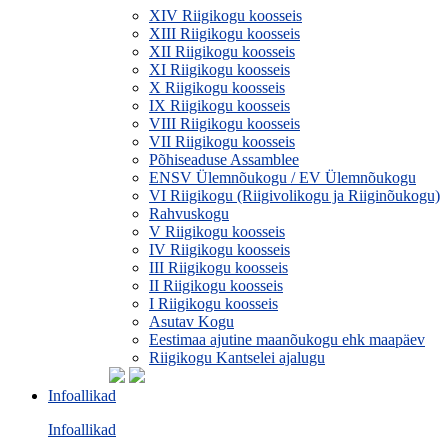
XIV Riigikogu koosseis
XIII Riigikogu koosseis
XII Riigikogu koosseis
XI Riigikogu koosseis
X Riigikogu koosseis
IX Riigikogu koosseis
VIII Riigikogu koosseis
VII Riigikogu koosseis
Põhiseaduse Assamblee
ENSV Ülemnõukogu / EV Ülemnõukogu
VI Riigikogu (Riigivolikogu ja Riiginõukogu)
Rahvuskogu
V Riigikogu koosseis
IV Riigikogu koosseis
III Riigikogu koosseis
II Riigikogu koosseis
I Riigikogu koosseis
Asutav Kogu
Eestimaa ajutine maanõukogu ehk maapäev
Riigikogu Kantselei ajalugu
Infoallikad
Infoallikad