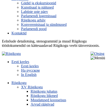
Giidid ja ekskursioonid
Kunstisaal ja näitused
Lahtiste uste päev
Parlamendi lugemissaal
Riigikogu arhiiv
Konverentsisaal ja sündmused
Parlamendi pood
Kontaktid
Eelnõude detailotsing, stenogrammid ja muud Riigikogu
töödokumendid on kättesaadavad Riigikogu veebi täisversioonis.
Eesti keeles
Eesti keeles
На русском
In English
Riigikogu
XV Riigikogu
Riigikogu juhatus
Riigikogu liikmed
Muudatused koosseisus
Arvud räägivad