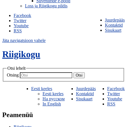
Suveniiride e-pood
Loss ja Riigikogu pildis
Facebook
Juurdepääs
Twitter
Kontaktid
Youtube
Sisukaart
RSS
Jäta navigatsioon vahele
Riigikogu
Otsi lehelt
Otsing
Otsi
Eesti keeles
Juurdepääs
Facebook
Eesti keeles
Kontaktid
Twitter
На русском
Sisukaart
Youtube
In English
RSS
Peamenüü
Riigikogu