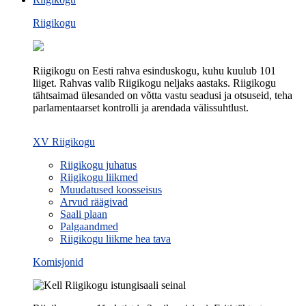
Riigikogu
Riigikogu on Eesti rahva esinduskogu, kuhu kuulub 101
liiget. Rahvas valib Riigikogu neljaks aastaks. Riigikogu
tähtsaimad ülesanded on võtta vastu seadusi ja otsuseid, teha
parlamentaarset kontrolli ja arendada välissuhtlust.
XV Riigikogu
Riigikogu juhatus
Riigikogu liikmed
Muudatused koosseisus
Arvud räägivad
Saali plaan
Palgaandmed
Riigikogu liikme hea tava
Komisjonid