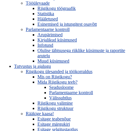
Tööülevaade
Riigikogu töögraafik
Statistika
Hääletused
Esinemised ja istungitest osavõtt
Parlamentaarne kontroll
Arupärimised
Kirjalikud küsimused
Infotund
Olulise tähtsusega riiklike küsimuste ja raportite
arutelu
Muud küsimused
Tutvustus ja ajalugu
Riigikogu ülesanded ja töökorraldus
Mis on Riigikogu?
Mida Riigikogu teeb?
Seadusloome
Parlamentaarne kontroll
Välissuhtlus
Riigikogu valimine
Riigikogu struktuur
Rääkige kaasa!
Esitage teabenõue
Esitage märgukiri
Esitage selgitustaotlus