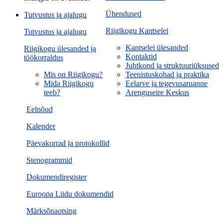
Ühendused
Tutvustus ja ajalugu
Riigikogu Kantselei
Tutvustus ja ajalugu
Kantselei ülesanded
Riigikogu ülesanded ja
Kontaktid
töökorraldus
Juhtkond ja struktuuriüksused
Mis on Riigikogu?
Teenistuskohad ja praktika
Mida Riigikogu
Eelarve ja tegevusaruanne
teeb?
Arenguseire Keskus
Eelnõud
Kalender
Päevakorrad ja protokollid
Stenogrammid
Dokumendiregister
Euroopa Liidu dokumendid
Märksõnaotsing