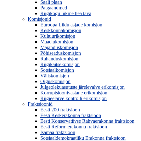
Saali plaan
Palgaandmed
Riigikogu liikme hea tava
Komisjonid
Euroopa Liidu asjade komisjon
Keskkonnakomisjon
Kultuurikomisjon
Maaelukomisjon
Majanduskomisjon
Põhiseaduskomisjon
Rahanduskomisjon
Riigikaitsekomisjon
Sotsiaalkomisjon
Väliskomisjon
Õiguskomisjon
Julgeolekuasutuste järelevalve erikomisjon
Korruptsioonivastane erikomisjon
Riigieelarve kontrolli erikomisjon
Fraktsioonid
Eesti 200 fraktsioon
Eesti Keskerakonna fraktsioon
Eesti Konservatiivse Rahvaerakonna fraktsioon
Eesti Reformierakonna fraktsioon
Isamaa fraktsioon
Sotsiaaldemokraatliku Erakonna fraktsioon