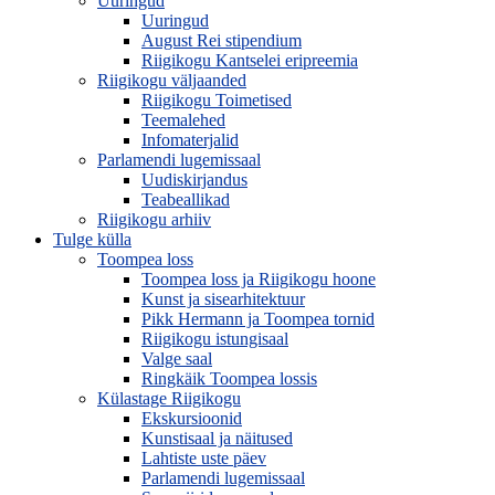
Uuringud
Uuringud
August Rei stipendium
Riigikogu Kantselei eripreemia
Riigikogu väljaanded
Riigikogu Toimetised
Teemalehed
Infomaterjalid
Parlamendi lugemissaal
Uudiskirjandus
Teabeallikad
Riigikogu arhiiv
Tulge külla
Toompea loss
Toompea loss ja Riigikogu hoone
Kunst ja sisearhitektuur
Pikk Hermann ja Toompea tornid
Riigikogu istungisaal
Valge saal
Ringkäik Toompea lossis
Külastage Riigikogu
Ekskursioonid
Kunstisaal ja näitused
Lahtiste uste päev
Parlamendi lugemissaal