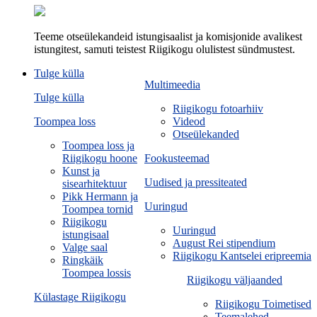
Teeme otseülekandeid istungisaalist ja komisjonide avalikest
istungitest, samuti teistest Riigikogu olulistest sündmustest.
Tulge külla
Multimeedia
Tulge külla
Riigikogu fotoarhiiv
Toompea loss
Videod
Otseülekanded
Toompea loss ja
Riigikogu hoone
Fookusteemad
Kunst ja
Uudised ja pressiteated
sisearhitektuur
Pikk Hermann ja
Uuringud
Toompea tornid
Riigikogu
Uuringud
istungisaal
August Rei stipendium
Valge saal
Riigikogu Kantselei eripreemia
Ringkäik
Toompea lossis
Riigikogu väljaanded
Külastage Riigikogu
Riigikogu Toimetised
Teemalehed