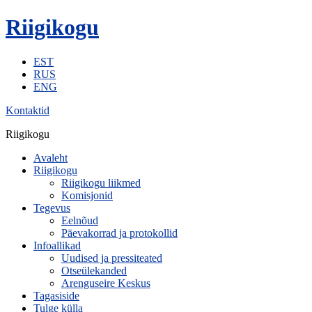
Riigikogu
EST
RUS
ENG
Kontaktid
Riigikogu
Avaleht
Riigikogu
Riigikogu liikmed
Komisjonid
Tegevus
Eelnõud
Päevakorrad ja protokollid
Infoallikad
Uudised ja pressiteated
Otseülekanded
Arenguseire Keskus
Tagasiside
Tulge külla