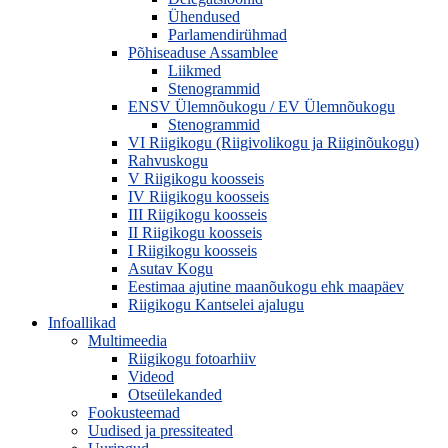
Ühendused
Parlamendirühmad
Põhiseaduse Assamblee
Liikmed
Stenogrammid
ENSV Ülemnõukogu / EV Ülemnõukogu
Stenogrammid
VI Riigikogu (Riigivolikogu ja Riiginõukogu)
Rahvuskogu
V Riigikogu koosseis
IV Riigikogu koosseis
III Riigikogu koosseis
II Riigikogu koosseis
I Riigikogu koosseis
Asutav Kogu
Eestimaa ajutine maanõukogu ehk maapäev
Riigikogu Kantselei ajalugu
Infoallikad
Multimeedia
Riigikogu fotoarhiiv
Videod
Otseülekanded
Fookusteemad
Uudised ja pressiteated