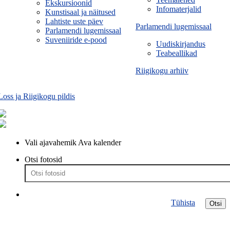
Ekskursioonid
Infomaterjalid
Kunstisaal ja näitused
Lahtiste uste päev
Parlamendi lugemissaal
Parlamendi lugemissaal
Suveniiride e-pood
Uudiskirjandus
Teabeallikad
Riigikogu arhiiv
Loss ja Riigikogu pildis
Vali ajavahemik
Ava kalender
Otsi fotosid
Tühista
Otsi