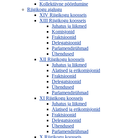
Kollektiivne pöördumine
Riigikogu ajalugu
XIV Riigikogu koosseis
XIII Riigikogu koosseis
Juhatus ja liikmed
Komisjonid
Fraktsioonid
Delegatsioonid
Parlamendirühmad
Ühendused
XII Riigikogu koosseis
Juhatus ja liikmed
Alatised ja erikomisjonid
Fraktsioonid
Delegatsioonid
Ühendused
Parlamendirühmad
XI Riigikogu koosseis
Juhatus ja liikmed
Alatised ja erikomisjonid
Fraktsioonid
Delegatsioonid
Ühendused
Parlamendirühmad
X Riigikogu koosseis