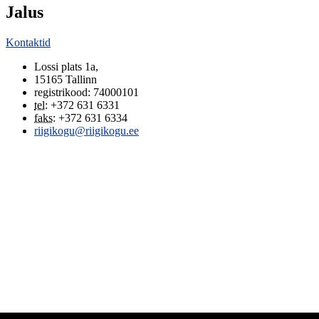
Jalus
Kontaktid
Lossi plats 1a
,
15165
Tallinn
registrikood: 74000101
tel
:
+372 631 6331
faks
:
+372 631 6334
riigikogu@riigikogu.ee