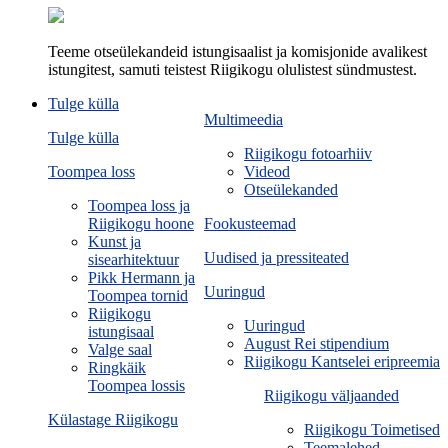
Teeme otseülekandeid istungisaalist ja komisjonide avalikest
istungitest, samuti teistest Riigikogu olulistest sündmustest.
Tulge külla
Multimeedia
Tulge külla
Riigikogu fotoarhiiv
Toompea loss
Videod
Otseülekanded
Toompea loss ja
Riigikogu hoone
Fookusteemad
Kunst ja
Uudised ja pressiteated
sisearhitektuur
Pikk Hermann ja
Uuringud
Toompea tornid
Riigikogu
Uuringud
istungisaal
August Rei stipendium
Valge saal
Riigikogu Kantselei eripreemia
Ringkäik
Toompea lossis
Riigikogu väljaanded
Külastage Riigikogu
Riigikogu Toimetised
Teemalehed