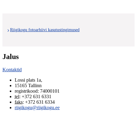
Riigikogu fotoarhiivi kasutustingimused
Jalus
Kontaktid
Lossi plats 1a
,
15165
Tallinn
registrikood: 74000101
tel
:
+372 631 6331
faks
:
+372 631 6334
riigikogu@riigikogu.ee