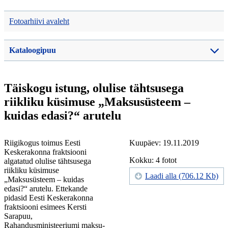
Fotoarhiivi avaleht
Kataloogipuu
Täiskogu istung, olulise tähtsusega
riikliku küsimuse „Maksusüsteem –
kuidas edasi?“ arutelu
Riigikogus toimus Eesti
Kuupäev: 19.11.2019
Keskerakonna fraktsiooni
Kokku: 4 fotot
algatatud olulise tähtsusega
riikliku küsimuse
Laadi alla (706.12 Kb)
„Maksusüsteem – kuidas
edasi?“ arutelu. Ettekande
pidasid Eesti Keskerakonna
fraktsiooni esimees Kersti
Sarapuu,
Rahandusministeeriumi maksu-