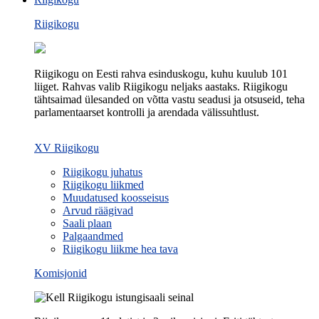
Riigikogu
Riigikogu on Eesti rahva esinduskogu, kuhu kuulub 101
liiget. Rahvas valib Riigikogu neljaks aastaks. Riigikogu
tähtsaimad ülesanded on võtta vastu seadusi ja otsuseid, teha
parlamentaarset kontrolli ja arendada välissuhtlust.
XV Riigikogu
Riigikogu juhatus
Riigikogu liikmed
Muudatused koosseisus
Arvud räägivad
Saali plaan
Palgaandmed
Riigikogu liikme hea tava
Komisjonid