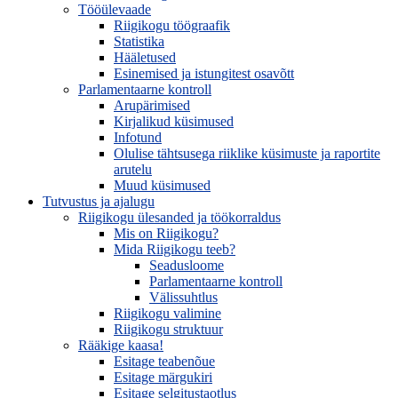
Tööülevaade
Riigikogu töögraafik
Statistika
Hääletused
Esinemised ja istungitest osavõtt
Parlamentaarne kontroll
Arupärimised
Kirjalikud küsimused
Infotund
Olulise tähtsusega riiklike küsimuste ja raportite
arutelu
Muud küsimused
Tutvustus ja ajalugu
Riigikogu ülesanded ja töökorraldus
Mis on Riigikogu?
Mida Riigikogu teeb?
Seadusloome
Parlamentaarne kontroll
Välissuhtlus
Riigikogu valimine
Riigikogu struktuur
Rääkige kaasa!
Esitage teabenõue
Esitage märgukiri
Esitage selgitustaotlus