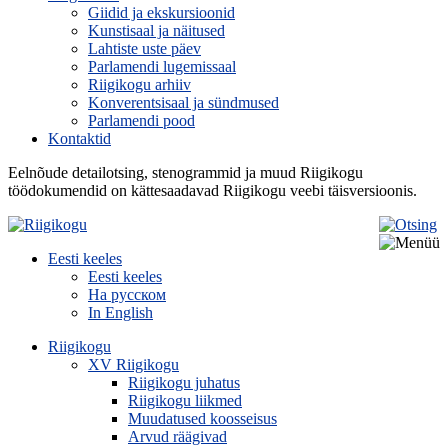
Giidid ja ekskursioonid
Kunstisaal ja näitused
Lahtiste uste päev
Parlamendi lugemissaal
Riigikogu arhiiv
Konverentsisaal ja sündmused
Parlamendi pood
Kontaktid
Eelnõude detailotsing, stenogrammid ja muud Riigikogu
töödokumendid on kättesaadavad Riigikogu veebi täisversioonis.
Eesti keeles
Eesti keeles
На русском
In English
Riigikogu
XV Riigikogu
Riigikogu juhatus
Riigikogu liikmed
Muudatused koosseisus
Arvud räägivad