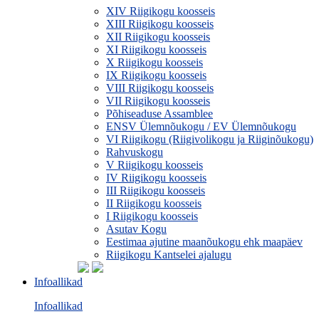
XIV Riigikogu koosseis
XIII Riigikogu koosseis
XII Riigikogu koosseis
XI Riigikogu koosseis
X Riigikogu koosseis
IX Riigikogu koosseis
VIII Riigikogu koosseis
VII Riigikogu koosseis
Põhiseaduse Assamblee
ENSV Ülemnõukogu / EV Ülemnõukogu
VI Riigikogu (Riigivolikogu ja Riiginõukogu)
Rahvuskogu
V Riigikogu koosseis
IV Riigikogu koosseis
III Riigikogu koosseis
II Riigikogu koosseis
I Riigikogu koosseis
Asutav Kogu
Eestimaa ajutine maanõukogu ehk maapäev
Riigikogu Kantselei ajalugu
Infoallikad
Infoallikad