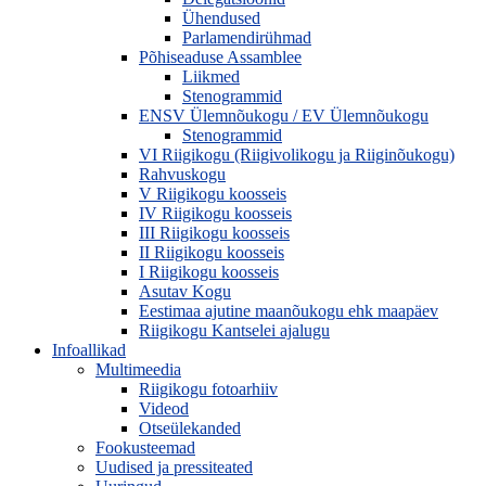
Ühendused
Parlamendirühmad
Põhiseaduse Assamblee
Liikmed
Stenogrammid
ENSV Ülemnõukogu / EV Ülemnõukogu
Stenogrammid
VI Riigikogu (Riigivolikogu ja Riiginõukogu)
Rahvuskogu
V Riigikogu koosseis
IV Riigikogu koosseis
III Riigikogu koosseis
II Riigikogu koosseis
I Riigikogu koosseis
Asutav Kogu
Eestimaa ajutine maanõukogu ehk maapäev
Riigikogu Kantselei ajalugu
Infoallikad
Multimeedia
Riigikogu fotoarhiiv
Videod
Otseülekanded
Fookusteemad
Uudised ja pressiteated