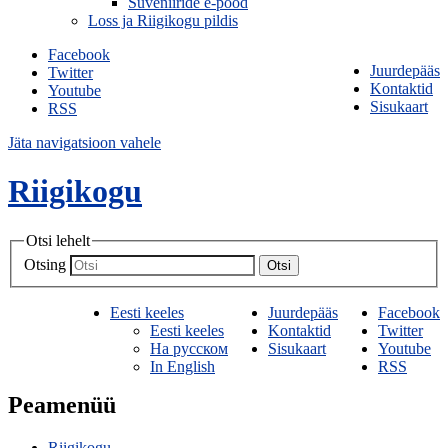
Suveniiride e-pood
Loss ja Riigikogu pildis
Facebook
Juurdepääs
Twitter
Kontaktid
Youtube
Sisukaart
RSS
Jäta navigatsioon vahele
Riigikogu
Otsi lehelt
Otsing
Otsi
Eesti keeles
Juurdepääs
Facebook
Eesti keeles
Kontaktid
Twitter
На русском
Sisukaart
Youtube
In English
RSS
Peamenüü
Riigikogu