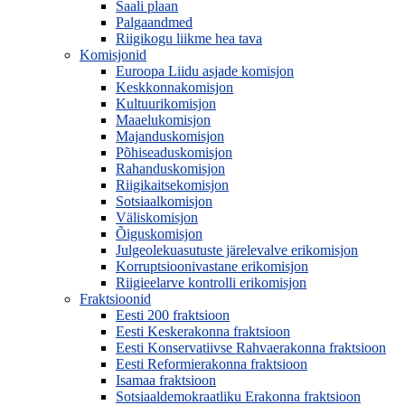
Saali plaan
Palgaandmed
Riigikogu liikme hea tava
Komisjonid
Euroopa Liidu asjade komisjon
Keskkonnakomisjon
Kultuurikomisjon
Maaelukomisjon
Majanduskomisjon
Põhiseaduskomisjon
Rahanduskomisjon
Riigikaitsekomisjon
Sotsiaalkomisjon
Väliskomisjon
Õiguskomisjon
Julgeolekuasutuste järelevalve erikomisjon
Korruptsioonivastane erikomisjon
Riigieelarve kontrolli erikomisjon
Fraktsioonid
Eesti 200 fraktsioon
Eesti Keskerakonna fraktsioon
Eesti Konservatiivse Rahvaerakonna fraktsioon
Eesti Reformierakonna fraktsioon
Isamaa fraktsioon
Sotsiaaldemokraatliku Erakonna fraktsioon