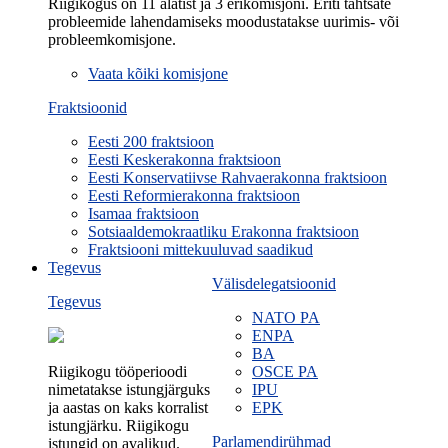
Riigikogus on 11 alatist ja 3 erikomisjoni. Eriti tähtsate
probleemide lahendamiseks moodustatakse uurimis- või
probleemkomisjone.
Vaata kõiki komisjone
Fraktsioonid
Eesti 200 fraktsioon
Eesti Keskerakonna fraktsioon
Eesti Konservatiivse Rahvaerakonna fraktsioon
Eesti Reformierakonna fraktsioon
Isamaa fraktsioon
Sotsiaaldemokraatliku Erakonna fraktsioon
Fraktsiooni mittekuuluvad saadikud
Tegevus
Välisdelegatsioonid
Tegevus
NATO PA
ENPA
BA
Riigikogu tööperioodi
OSCE PA
nimetatakse istungjärguks
IPU
ja aastas on kaks korralist
EPK
istungjärku. Riigikogu
Parlamendirühmad
istungid on avalikud.