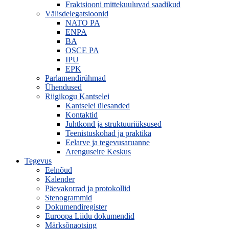
Fraktsiooni mittekuuluvad saadikud
Välisdelegatsioonid
NATO PA
ENPA
BA
OSCE PA
IPU
EPK
Parlamendirühmad
Ühendused
Riigikogu Kantselei
Kantselei ülesanded
Kontaktid
Juhtkond ja struktuuriüksused
Teenistuskohad ja praktika
Eelarve ja tegevusaruanne
Arenguseire Keskus
Tegevus
Eelnõud
Kalender
Päevakorrad ja protokollid
Stenogrammid
Dokumendiregister
Euroopa Liidu dokumendid
Märksõnaotsing