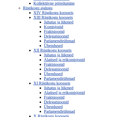
Kollektiivne pöördumine
Riigikogu ajalugu
XIV Riigikogu koosseis
XIII Riigikogu koosseis
Juhatus ja liikmed
Komisjonid
Fraktsioonid
Delegatsioonid
Parlamendirühmad
Ühendused
XII Riigikogu koosseis
Juhatus ja liikmed
Alatised ja erikomisjonid
Fraktsioonid
Delegatsioonid
Ühendused
Parlamendirühmad
XI Riigikogu koosseis
Juhatus ja liikmed
Alatised ja erikomisjonid
Fraktsioonid
Delegatsioonid
Ühendused
Parlamendirühmad
X Riigikogu koosseis