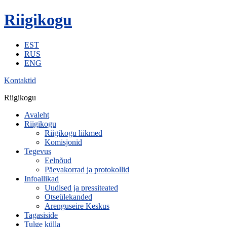
Riigikogu
EST
RUS
ENG
Kontaktid
Riigikogu
Avaleht
Riigikogu
Riigikogu liikmed
Komisjonid
Tegevus
Eelnõud
Päevakorrad ja protokollid
Infoallikad
Uudised ja pressiteated
Otseülekanded
Arenguseire Keskus
Tagasiside
Tulge külla