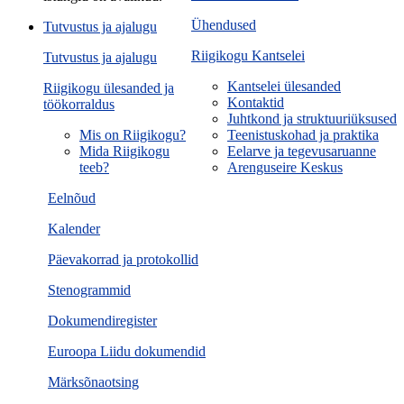
Ühendused
Tutvustus ja ajalugu
Riigikogu Kantselei
Tutvustus ja ajalugu
Kantselei ülesanded
Riigikogu ülesanded ja
Kontaktid
töökorraldus
Juhtkond ja struktuuriüksused
Mis on Riigikogu?
Teenistuskohad ja praktika
Mida Riigikogu
Eelarve ja tegevusaruanne
teeb?
Arenguseire Keskus
Eelnõud
Kalender
Päevakorrad ja protokollid
Stenogrammid
Dokumendiregister
Euroopa Liidu dokumendid
Märksõnaotsing