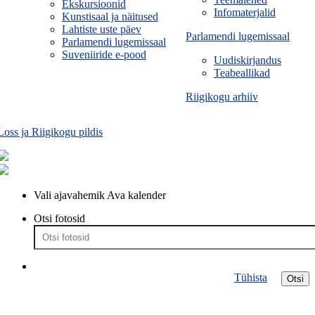
Ekskursioonid
Infomaterjalid
Kunstisaal ja näitused
Lahtiste uste päev
Parlamendi lugemissaal
Parlamendi lugemissaal
Suveniiride e-pood
Uudiskirjandus
Teabeallikad
Riigikogu arhiiv
Loss ja Riigikogu pildis
Vali ajavahemik
Ava kalender
Otsi fotosid
Tühista
Otsi