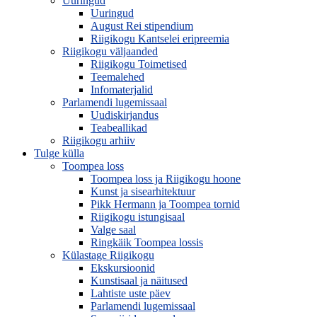
Uuringud
Uuringud
August Rei stipendium
Riigikogu Kantselei eripreemia
Riigikogu väljaanded
Riigikogu Toimetised
Teemalehed
Infomaterjalid
Parlamendi lugemissaal
Uudiskirjandus
Teabeallikad
Riigikogu arhiiv
Tulge külla
Toompea loss
Toompea loss ja Riigikogu hoone
Kunst ja sisearhitektuur
Pikk Hermann ja Toompea tornid
Riigikogu istungisaal
Valge saal
Ringkäik Toompea lossis
Külastage Riigikogu
Ekskursioonid
Kunstisaal ja näitused
Lahtiste uste päev
Parlamendi lugemissaal