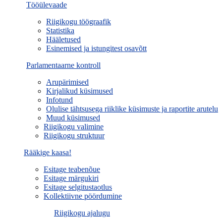
Tööülevaade
Riigikogu töögraafik
Statistika
Hääletused
Esinemised ja istungitest osavõtt
Parlamentaarne kontroll
Arupärimised
Kirjalikud küsimused
Infotund
Olulise tähtsusega riiklike küsimuste ja raportite arutelu
Muud küsimused
Riigikogu valimine
Riigikogu struktuur
Rääkige kaasa!
Esitage teabenõue
Esitage märgukiri
Esitage selgitustaotlus
Kollektiivne pöördumine
Riigikogu ajalugu