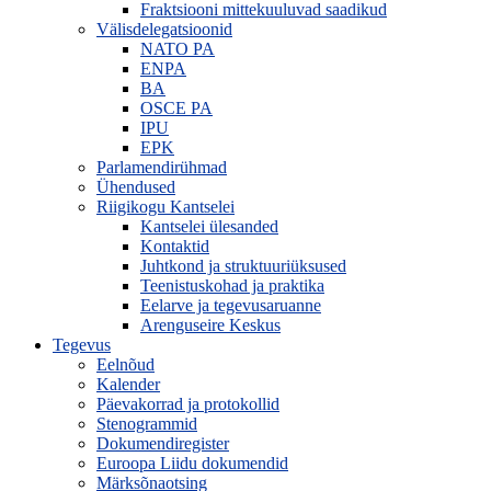
Fraktsiooni mittekuuluvad saadikud
Välisdelegatsioonid
NATO PA
ENPA
BA
OSCE PA
IPU
EPK
Parlamendirühmad
Ühendused
Riigikogu Kantselei
Kantselei ülesanded
Kontaktid
Juhtkond ja struktuuriüksused
Teenistuskohad ja praktika
Eelarve ja tegevusaruanne
Arenguseire Keskus
Tegevus
Eelnõud
Kalender
Päevakorrad ja protokollid
Stenogrammid
Dokumendiregister
Euroopa Liidu dokumendid
Märksõnaotsing