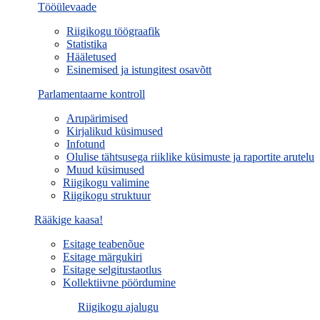
Tööülevaade
Riigikogu töögraafik
Statistika
Hääletused
Esinemised ja istungitest osavõtt
Parlamentaarne kontroll
Arupärimised
Kirjalikud küsimused
Infotund
Olulise tähtsusega riiklike küsimuste ja raportite arutelu
Muud küsimused
Riigikogu valimine
Riigikogu struktuur
Rääkige kaasa!
Esitage teabenõue
Esitage märgukiri
Esitage selgitustaotlus
Kollektiivne pöördumine
Riigikogu ajalugu