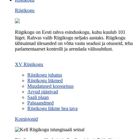
Riigikogu
Riigikogu on Eesti rahva esinduskogu, kuhu kuulub 101
liiget. Rahvas valib Riigikogu neljaks aastaks. Riigikogu
tähtsaimad ülesanded on võtta vastu seadusi ja otsuseid, teha
parlamentaarset kontrolli ja arendada välissuhtlust.
XV Riigikogu
Riigikogu juhatus
Riigikogu liikmed
Muudatused koosseisus
Arvud räägivad
Saali plaan
Palgaandmed
Riigikogu liikme hea tava
Komisjonid