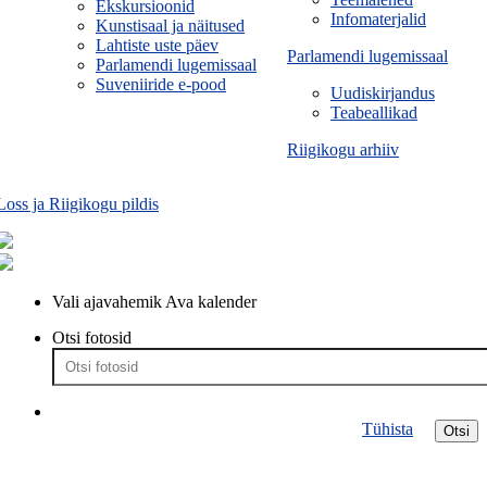
Ekskursioonid
Infomaterjalid
Kunstisaal ja näitused
Lahtiste uste päev
Parlamendi lugemissaal
Parlamendi lugemissaal
Suveniiride e-pood
Uudiskirjandus
Teabeallikad
Riigikogu arhiiv
Loss ja Riigikogu pildis
Vali ajavahemik
Ava kalender
Otsi fotosid
Tühista
Otsi