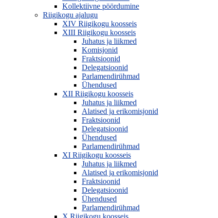
Kollektiivne pöördumine
Riigikogu ajalugu
XIV Riigikogu koosseis
XIII Riigikogu koosseis
Juhatus ja liikmed
Komisjonid
Fraktsioonid
Delegatsioonid
Parlamendirühmad
Ühendused
XII Riigikogu koosseis
Juhatus ja liikmed
Alatised ja erikomisjonid
Fraktsioonid
Delegatsioonid
Ühendused
Parlamendirühmad
XI Riigikogu koosseis
Juhatus ja liikmed
Alatised ja erikomisjonid
Fraktsioonid
Delegatsioonid
Ühendused
Parlamendirühmad
X Riigikogu koosseis