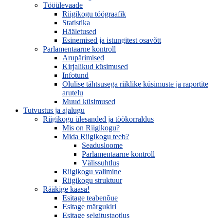
Tööülevaade
Riigikogu töögraafik
Statistika
Hääletused
Esinemised ja istungitest osavõtt
Parlamentaarne kontroll
Arupärimised
Kirjalikud küsimused
Infotund
Olulise tähtsusega riiklike küsimuste ja raportite
arutelu
Muud küsimused
Tutvustus ja ajalugu
Riigikogu ülesanded ja töökorraldus
Mis on Riigikogu?
Mida Riigikogu teeb?
Seadusloome
Parlamentaarne kontroll
Välissuhtlus
Riigikogu valimine
Riigikogu struktuur
Rääkige kaasa!
Esitage teabenõue
Esitage märgukiri
Esitage selgitustaotlus