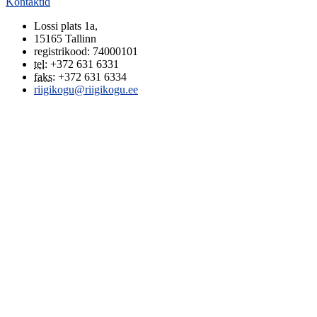
Kontaktid
Lossi plats 1a
,
15165
Tallinn
registrikood: 74000101
tel
:
+372 631 6331
faks
:
+372 631 6334
riigikogu@riigikogu.ee