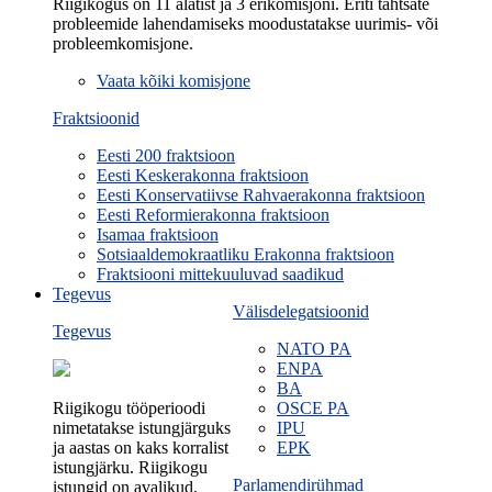
Riigikogus on 11 alatist ja 3 erikomisjoni. Eriti tähtsate
probleemide lahendamiseks moodustatakse uurimis- või
probleemkomisjone.
Vaata kõiki komisjone
Fraktsioonid
Eesti 200 fraktsioon
Eesti Keskerakonna fraktsioon
Eesti Konservatiivse Rahvaerakonna fraktsioon
Eesti Reformierakonna fraktsioon
Isamaa fraktsioon
Sotsiaaldemokraatliku Erakonna fraktsioon
Fraktsiooni mittekuuluvad saadikud
Tegevus
Välisdelegatsioonid
Tegevus
NATO PA
ENPA
BA
Riigikogu tööperioodi
OSCE PA
nimetatakse istungjärguks
IPU
ja aastas on kaks korralist
EPK
istungjärku. Riigikogu
Parlamendirühmad
istungid on avalikud.