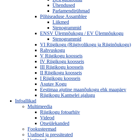
Ühendused
Parlamendirühmad
Põhiseaduse Assamblee
Liikmed
Stenogrammid
ENSV Ülemnõukogu / EV Ülemnõukogu
Stenogrammid
VI Riigikogu (Riigivolikogu ja Riiginõukogu)
Rahvuskogu
V Riigikogu koosseis
IV Riigikogu koosseis
III Riigikogu koosseis
II Riigikogu koosseis
I Riigikogu koosseis
Asutav Kogu
Eestimaa ajutine maanõukogu ehk maapäev
Riigikogu Kantselei ajalugu
Infoallikad
Multimeedia
Riigikogu fotoarhiiv
Videod
Otseülekanded
Fookusteemad
Uudised ja pressiteated