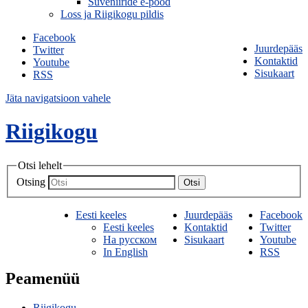
Suveniiride e-pood
Loss ja Riigikogu pildis
Facebook
Juurdepääs
Twitter
Kontaktid
Youtube
Sisukaart
RSS
Jäta navigatsioon vahele
Riigikogu
Otsi lehelt
Otsing
Otsi
Eesti keeles
Juurdepääs
Facebook
Eesti keeles
Kontaktid
Twitter
На русском
Sisukaart
Youtube
In English
RSS
Peamenüü
Riigikogu