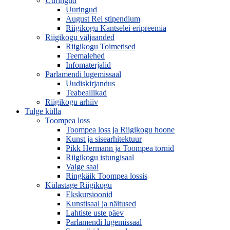
Uuringud
Uuringud
August Rei stipendium
Riigikogu Kantselei eripreemia
Riigikogu väljaanded
Riigikogu Toimetised
Teemalehed
Infomaterjalid
Parlamendi lugemissaal
Uudiskirjandus
Teabeallikad
Riigikogu arhiiv
Tulge külla
Toompea loss
Toompea loss ja Riigikogu hoone
Kunst ja sisearhitektuur
Pikk Hermann ja Toompea tornid
Riigikogu istungisaal
Valge saal
Ringkäik Toompea lossis
Külastage Riigikogu
Ekskursioonid
Kunstisaal ja näitused
Lahtiste uste päev
Parlamendi lugemissaal