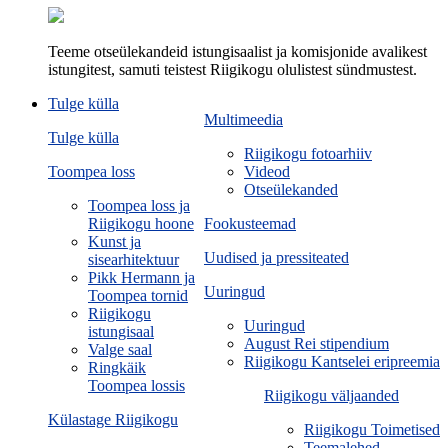
Teeme otseülekandeid istungisaalist ja komisjonide avalikest
istungitest, samuti teistest Riigikogu olulistest sündmustest.
Tulge külla
Multimeedia
Tulge külla
Riigikogu fotoarhiiv
Toompea loss
Videod
Otseülekanded
Toompea loss ja
Riigikogu hoone
Fookusteemad
Kunst ja
Uudised ja pressiteated
sisearhitektuur
Pikk Hermann ja
Uuringud
Toompea tornid
Riigikogu
Uuringud
istungisaal
August Rei stipendium
Valge saal
Riigikogu Kantselei eripreemia
Ringkäik
Toompea lossis
Riigikogu väljaanded
Külastage Riigikogu
Riigikogu Toimetised
Teemalehed