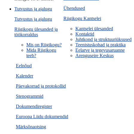
Ühendused
Tutvustus ja ajalugu
Riigikogu Kantselei
Tutvustus ja ajalugu
Kantselei ülesanded
Riigikogu ülesanded ja
Kontaktid
töökorraldus
Juhtkond ja struktuuriüksused
Mis on Riigikogu?
Teenistuskohad ja praktika
Mida Riigikogu
Eelarve ja tegevusaruanne
teeb?
Arenguseire Keskus
Eelnõud
Kalender
Päevakorrad ja protokollid
Stenogrammid
Dokumendiregister
Euroopa Liidu dokumendid
Märksõnaotsing