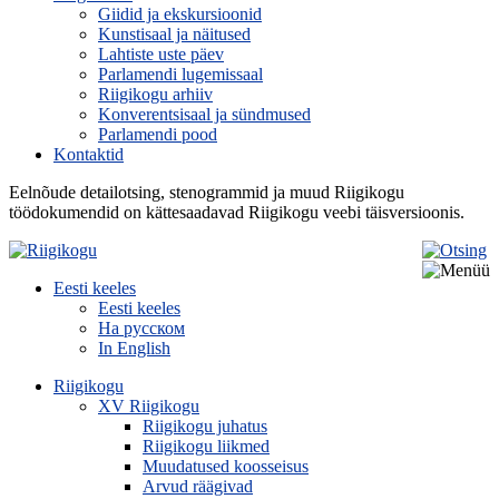
Giidid ja ekskursioonid
Kunstisaal ja näitused
Lahtiste uste päev
Parlamendi lugemissaal
Riigikogu arhiiv
Konverentsisaal ja sündmused
Parlamendi pood
Kontaktid
Eelnõude detailotsing, stenogrammid ja muud Riigikogu
töödokumendid on kättesaadavad Riigikogu veebi täisversioonis.
Eesti keeles
Eesti keeles
На русском
In English
Riigikogu
XV Riigikogu
Riigikogu juhatus
Riigikogu liikmed
Muudatused koosseisus
Arvud räägivad