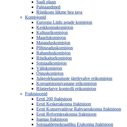
Saali plaan
Palgaandmed
Riigikogu liikme hea tava
Komisjonid
Euroopa Liidu asjade komisjon
Keskkonnakomisjon
Kultuurikomisjon
Maaelukomisjon
Majanduskomisjon
Põhiseaduskomisjon
Rahanduskomisjon
Riigikaitsekomisjon
Sotsiaalkomisjon
Väliskomisjon
Õiguskomisjon
Julgeolekuasutuste järelevalve erikomisjon
Korruptsioonivastane erikomisjon
Riigieelarve kontrolli erikomisjon
Fraktsioonid
Eesti 200 fraktsioon
Eesti Keskerakonna fraktsioon
Eesti Konservatiivse Rahvaerakonna fraktsioon
Eesti Reformierakonna fraktsioon
Isamaa fraktsioon
Sotsiaaldemokraatliku Erakonna fraktsioon