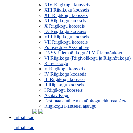
XIV Riigikogu koosseis
XIII Riigikogu koosseis
XII Riigikogu koosseis
XI Riigikogu koosseis
X Riigikogu koosseis
IX Riigikogu koosseis
VIII Riigikogu koosseis
VII Riigikogu koosseis
Põhiseaduse Assamblee
ENSV Ülemnõukogu / EV Ülemnõukogu
VI Riigikogu (Riigivolikogu ja Riiginõukogu)
Rahvuskogu
V Riigikogu koosseis
IV Riigikogu koosseis
III Riigikogu koosseis
II Riigikogu koosseis
I Riigikogu koosseis
Asutav Kogu
Eestimaa ajutine maanõukogu ehk maapäev
Riigikogu Kantselei ajalugu
Infoallikad
Infoallikad