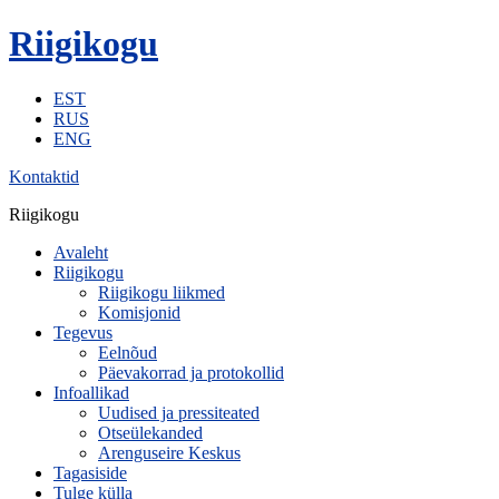
Riigikogu
EST
RUS
ENG
Kontaktid
Riigikogu
Avaleht
Riigikogu
Riigikogu liikmed
Komisjonid
Tegevus
Eelnõud
Päevakorrad ja protokollid
Infoallikad
Uudised ja pressiteated
Otseülekanded
Arenguseire Keskus
Tagasiside
Tulge külla