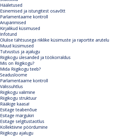
Hääletused
Esinemised ja istungitest osavõtt
Parlamentaarne kontroll
Arupärimised
Kirjalikud küsimused
Infotund
Olulise tähtsusega riiklike küsimuste ja raportite arutelu
Muud küsimused
Tutvustus ja ajalugu
Riigikogu ülesanded ja töökorraldus
Mis on Riigikogu?
Mida Riigikogu teeb?
Seadusloome
Parlamentaarne kontroll
Välissuhtlus
Riigikogu valimine
Riigikogu struktuur
Rääkige kaasa!
Esitage teabenõue
Esitage märgukiri
Esitage selgitustaotlus
Kollektiivne pöördumine
Riigikogu ajalugu