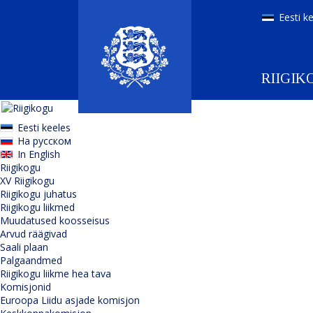
Eesti k
RIIGIK
Eesti keeles
На русском
In English
Riigikogu
XV Riigikogu
Riigikogu juhatus
Riigikogu liikmed
Muudatused koosseisus
Arvud räägivad
Saali plaan
Palgaandmed
Riigikogu liikme hea tava
Komisjonid
Euroopa Liidu asjade komisjon