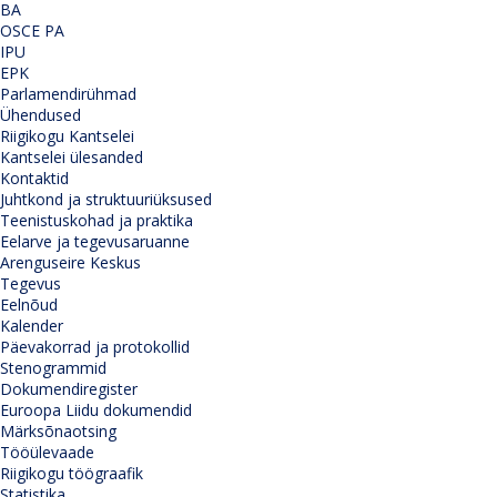
BA
OSCE PA
IPU
EPK
Parlamendirühmad
Ühendused
Riigikogu Kantselei
Kantselei ülesanded
Kontaktid
Juhtkond ja struktuuriüksused
Teenistuskohad ja praktika
Eelarve ja tegevusaruanne
Arenguseire Keskus
Tegevus
Eelnõud
Kalender
Päevakorrad ja protokollid
Stenogrammid
Dokumendiregister
Euroopa Liidu dokumendid
Märksõnaotsing
Tööülevaade
Riigikogu töögraafik
Statistika