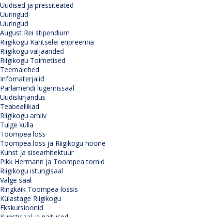
Uudised ja pressiteated
Uuringud
Uuringud
August Rei stipendium
Riigikogu Kantselei eripreemia
Riigikogu väljaanded
Riigikogu Toimetised
Teemalehed
Infomaterjalid
Parlamendi lugemissaal
Uudiskirjandus
Teabeallikad
Riigikogu arhiiv
Tulge külla
Toompea loss
Toompea loss ja Riigikogu hoone
Kunst ja sisearhitektuur
Pikk Hermann ja Toompea tornid
Riigikogu istungisaal
Valge saal
Ringkäik Toompea lossis
Külastage Riigikogu
Ekskursioonid
Kunstisaal ja näitused