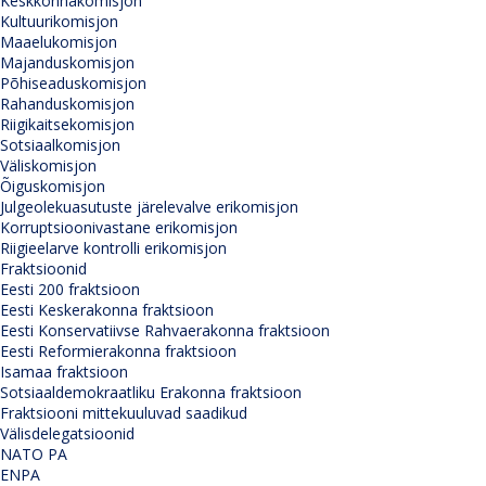
Keskkonnakomisjon
Kultuurikomisjon
Maaelukomisjon
Majanduskomisjon
Põhiseaduskomisjon
Rahanduskomisjon
Riigikaitsekomisjon
Sotsiaalkomisjon
Väliskomisjon
Õiguskomisjon
Julgeolekuasutuste järelevalve erikomisjon
Korruptsioonivastane erikomisjon
Riigieelarve kontrolli erikomisjon
Fraktsioonid
Eesti 200 fraktsioon
Eesti Keskerakonna fraktsioon
Eesti Konservatiivse Rahvaerakonna fraktsioon
Eesti Reformierakonna fraktsioon
Isamaa fraktsioon
Sotsiaaldemokraatliku Erakonna fraktsioon
Fraktsiooni mittekuuluvad saadikud
Välisdelegatsioonid
NATO PA
ENPA