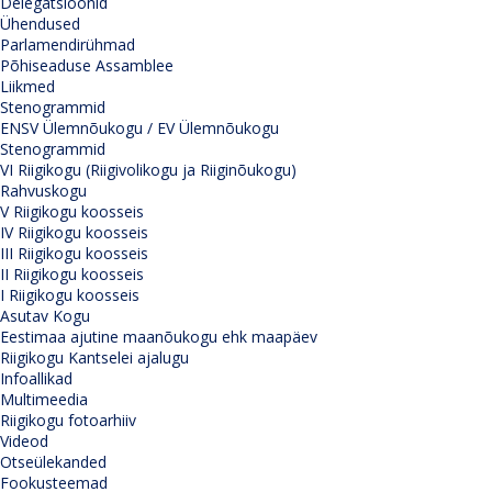
Delegatsioonid
Ühendused
Parlamendirühmad
Põhiseaduse Assamblee
Liikmed
Stenogrammid
ENSV Ülemnõukogu / EV Ülemnõukogu
Stenogrammid
VI Riigikogu (Riigivolikogu ja Riiginõukogu)
Rahvuskogu
V Riigikogu koosseis
IV Riigikogu koosseis
III Riigikogu koosseis
II Riigikogu koosseis
I Riigikogu koosseis
Asutav Kogu
Eestimaa ajutine maanõukogu ehk maapäev
Riigikogu Kantselei ajalugu
Infoallikad
Multimeedia
Riigikogu fotoarhiiv
Videod
Otseülekanded
Fookusteemad