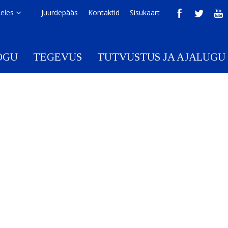
eeles
Juurdepääs
Kontaktid
Sisukaart
OGU
TEGEVUS
TUTVUSTUS JA AJALUGU