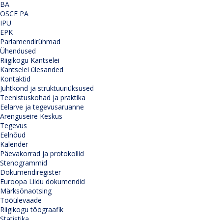
BA
OSCE PA
IPU
EPK
Parlamendirühmad
Ühendused
Riigikogu Kantselei
Kantselei ülesanded
Kontaktid
Juhtkond ja struktuuriüksused
Teenistuskohad ja praktika
Eelarve ja tegevusaruanne
Arenguseire Keskus
Tegevus
Eelnõud
Kalender
Päevakorrad ja protokollid
Stenogrammid
Dokumendiregister
Euroopa Liidu dokumendid
Märksõnaotsing
Tööülevaade
Riigikogu töögraafik
Statistika