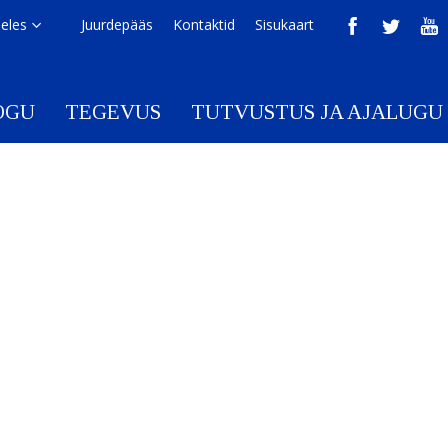
eeles
Juurdepääs
Kontaktid
Sisukaart
OGU
TEGEVUS
TUTVUSTUS JA AJALUGU