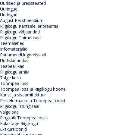
Uudised ja pressiteated
Uuringud
Uuringud
August Rei stipendium
Riigikogu Kantselei eripreemia
Riigikogu väljaanded
Riigikogu Toimetised
Teemalehed
Infomaterjalid
Parlamendi lugemissaal
Uudiskirjandus
Teabeallikad
Riigikogu arhiiv
Tulge külla
Toompea loss
Toompea loss ja Riigikogu hoone
Kunst ja sisearhitektuur
Pikk Hermann ja Toompea tornid
Riigikogu istungisaal
Valge saal
Ringkäik Toompea lossis
Külastage Riigikogu
Ekskursioonid
Kunstisaal ja näitused