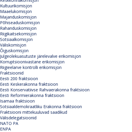
Keskkonnakomisjon
Kultuurikomisjon
Maaelukomisjon
Majanduskomisjon
Põhiseaduskomisjon
Rahanduskomisjon
Riigikaitsekomisjon
Sotsiaalkomisjon
Väliskomisjon
Õiguskomisjon
Julgeolekuasutuste järelevalve erikomisjon
Korruptsioonivastane erikomisjon
Riigieelarve kontrolli erikomisjon
Fraktsioonid
Eesti 200 fraktsioon
Eesti Keskerakonna fraktsioon
Eesti Konservatiivse Rahvaerakonna fraktsioon
Eesti Reformierakonna fraktsioon
Isamaa fraktsioon
Sotsiaaldemokraatliku Erakonna fraktsioon
Fraktsiooni mittekuuluvad saadikud
Välisdelegatsioonid
NATO PA
ENPA