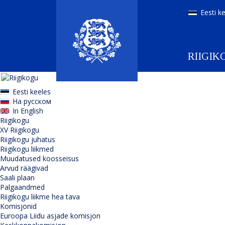
Eesti k
RIIGIK
Eesti keeles
На русском
In English
Riigikogu
XV Riigikogu
Riigikogu juhatus
Riigikogu liikmed
Muudatused koosseisus
Arvud räägivad
Saali plaan
Palgaandmed
Riigikogu liikme hea tava
Komisjonid
Euroopa Liidu asjade komisjon