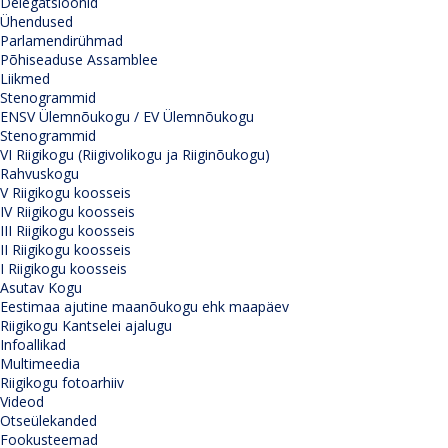
Delegatsioonid
Ühendused
Parlamendirühmad
Põhiseaduse Assamblee
Liikmed
Stenogrammid
ENSV Ülemnõukogu / EV Ülemnõukogu
Stenogrammid
VI Riigikogu (Riigivolikogu ja Riiginõukogu)
Rahvuskogu
V Riigikogu koosseis
IV Riigikogu koosseis
III Riigikogu koosseis
II Riigikogu koosseis
I Riigikogu koosseis
Asutav Kogu
Eestimaa ajutine maanõukogu ehk maapäev
Riigikogu Kantselei ajalugu
Infoallikad
Multimeedia
Riigikogu fotoarhiiv
Videod
Otseülekanded
Fookusteemad