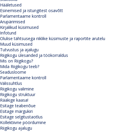
Hääletused
Esinemised ja istungitest osavõtt
Parlamentaarne kontroll
Arupärimised
Kirjalikud küsimused
Infotund
Olulise tähtsusega riiklike küsimuste ja raportite arutelu
Muud küsimused
Tutvustus ja ajalugu
Riigikogu ülesanded ja töökorraldus
Mis on Riigikogu?
Mida Riigikogu teeb?
Seadusloome
Parlamentaarne kontroll
Välissuhtlus
Riigikogu valimine
Riigikogu struktuur
Rääkige kaasa!
Esitage teabenõue
Esitage märgukiri
Esitage selgitustaotlus
Kollektiivne pöördumine
Riigikogu ajalugu