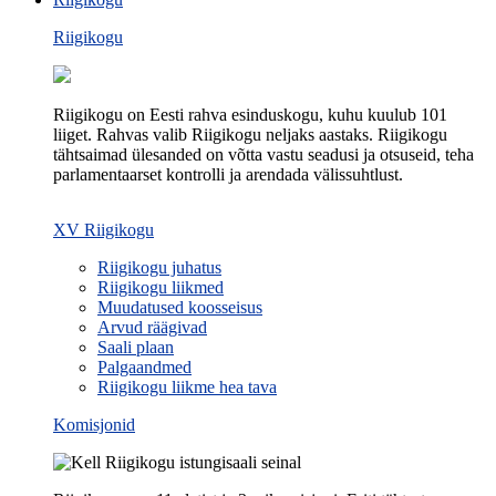
Riigikogu
Riigikogu on Eesti rahva esinduskogu, kuhu kuulub 101
liiget. Rahvas valib Riigikogu neljaks aastaks. Riigikogu
tähtsaimad ülesanded on võtta vastu seadusi ja otsuseid, teha
parlamentaarset kontrolli ja arendada välissuhtlust.
XV Riigikogu
Riigikogu juhatus
Riigikogu liikmed
Muudatused koosseisus
Arvud räägivad
Saali plaan
Palgaandmed
Riigikogu liikme hea tava
Komisjonid