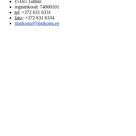
15165
Tallinn
registrikood: 74000101
tel
:
+372 631 6331
faks
:
+372 631 6334
riigikogu@riigikogu.ee