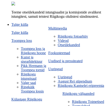
Teeme otseülekandeid istungisaalist ja komisjonide avalikest
istungitest, samuti teistest Riigikogu olulistest sündmustest.
Tulge külla
Multimeedia
Tulge külla
Riigikogu fotoarhiiv
Toompea loss
Videod
Otseülekanded
Toompea loss ja
Riigikogu hoone
Fookusteemad
Kunst ja
Uudised ja pressiteated
sisearhitektuur
Pikk Hermann ja
Uuringud
Toompea tornid
Riigikogu
Uuringud
istungisaal
August Rei stipendium
Valge saal
Riigikogu Kantselei eripreemia
Ringkäik
Toompea lossis
Riigikogu väljaanded
Külastage Riigikogu
Riigikogu Toimetised
Teemalehed