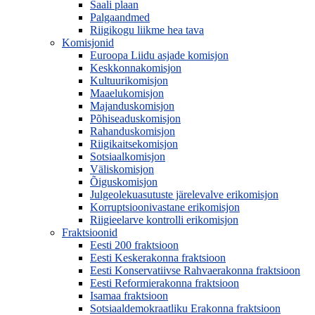
Saali plaan
Palgaandmed
Riigikogu liikme hea tava
Komisjonid
Euroopa Liidu asjade komisjon
Keskkonnakomisjon
Kultuurikomisjon
Maaelukomisjon
Majanduskomisjon
Põhiseaduskomisjon
Rahanduskomisjon
Riigikaitsekomisjon
Sotsiaalkomisjon
Väliskomisjon
Õiguskomisjon
Julgeolekuasutuste järelevalve erikomisjon
Korruptsioonivastane erikomisjon
Riigieelarve kontrolli erikomisjon
Fraktsioonid
Eesti 200 fraktsioon
Eesti Keskerakonna fraktsioon
Eesti Konservatiivse Rahvaerakonna fraktsioon
Eesti Reformierakonna fraktsioon
Isamaa fraktsioon
Sotsiaaldemokraatliku Erakonna fraktsioon