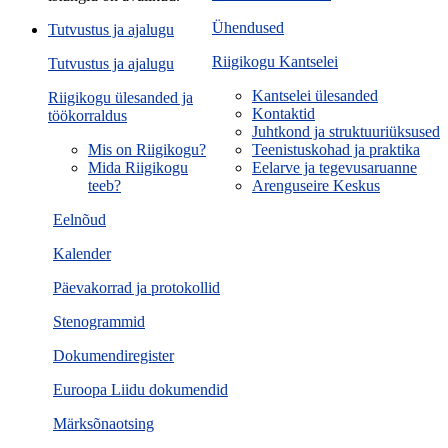
Ühendused
Tutvustus ja ajalugu
Riigikogu Kantselei
Tutvustus ja ajalugu
Kantselei ülesanded
Riigikogu ülesanded ja
Kontaktid
töökorraldus
Juhtkond ja struktuuriüksused
Mis on Riigikogu?
Teenistuskohad ja praktika
Mida Riigikogu
Eelarve ja tegevusaruanne
teeb?
Arenguseire Keskus
Eelnõud
Kalender
Päevakorrad ja protokollid
Stenogrammid
Dokumendiregister
Euroopa Liidu dokumendid
Märksõnaotsing