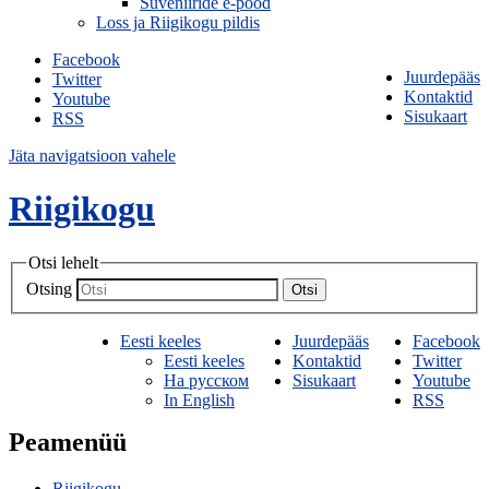
Suveniiride e-pood
Loss ja Riigikogu pildis
Facebook
Juurdepääs
Twitter
Kontaktid
Youtube
Sisukaart
RSS
Jäta navigatsioon vahele
Riigikogu
Otsi lehelt
Otsing
Otsi
Eesti keeles
Juurdepääs
Facebook
Eesti keeles
Kontaktid
Twitter
На русском
Sisukaart
Youtube
In English
RSS
Peamenüü
Riigikogu