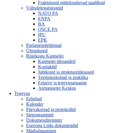
Fraktsiooni mittekuuluvad saadikud
Välisdelegatsioonid
NATO PA
ENPA
BA
OSCE PA
IPU
EPK
Parlamendirühmad
Ühendused
Riigikogu Kantselei
Kantselei ülesanded
Kontaktid
Juhtkond ja struktuuriüksused
Teenistuskohad ja praktika
Eelarve ja tegevusaruanne
Arenguseire Keskus
Tegevus
Eelnõud
Kalender
Päevakorrad ja protokollid
Stenogrammid
Dokumendiregister
Euroopa Liidu dokumendid
Märksõnaotsing