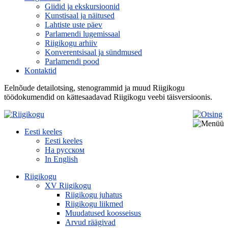
Giidid ja ekskursioonid
Kunstisaal ja näitused
Lahtiste uste päev
Parlamendi lugemissaal
Riigikogu arhiiv
Konverentsisaal ja sündmused
Parlamendi pood
Kontaktid
Eelnõude detailotsing, stenogrammid ja muud Riigikogu
töödokumendid on kättesaadavad Riigikogu veebi täisversioonis.
Eesti keeles
Eesti keeles
На русском
In English
Riigikogu
XV Riigikogu
Riigikogu juhatus
Riigikogu liikmed
Muudatused koosseisus
Arvud räägivad