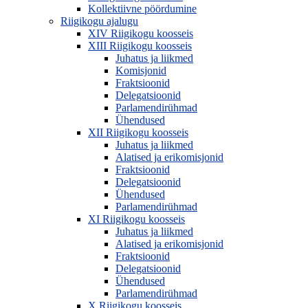
Kollektiivne pöördumine
Riigikogu ajalugu
XIV Riigikogu koosseis
XIII Riigikogu koosseis
Juhatus ja liikmed
Komisjonid
Fraktsioonid
Delegatsioonid
Parlamendirühmad
Ühendused
XII Riigikogu koosseis
Juhatus ja liikmed
Alatised ja erikomisjonid
Fraktsioonid
Delegatsioonid
Ühendused
Parlamendirühmad
XI Riigikogu koosseis
Juhatus ja liikmed
Alatised ja erikomisjonid
Fraktsioonid
Delegatsioonid
Ühendused
Parlamendirühmad
X Riigikogu koosseis