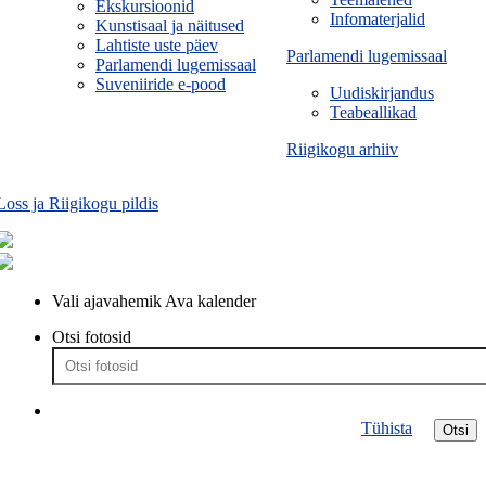
Ekskursioonid
Infomaterjalid
Kunstisaal ja näitused
Lahtiste uste päev
Parlamendi lugemissaal
Parlamendi lugemissaal
Suveniiride e-pood
Uudiskirjandus
Teabeallikad
Riigikogu arhiiv
Loss ja Riigikogu pildis
Vali ajavahemik
Ava kalender
Otsi fotosid
Tühista
Otsi