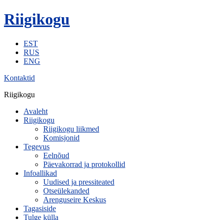
Riigikogu
EST
RUS
ENG
Kontaktid
Riigikogu
Avaleht
Riigikogu
Riigikogu liikmed
Komisjonid
Tegevus
Eelnõud
Päevakorrad ja protokollid
Infoallikad
Uudised ja pressiteated
Otseülekanded
Arenguseire Keskus
Tagasiside
Tulge külla