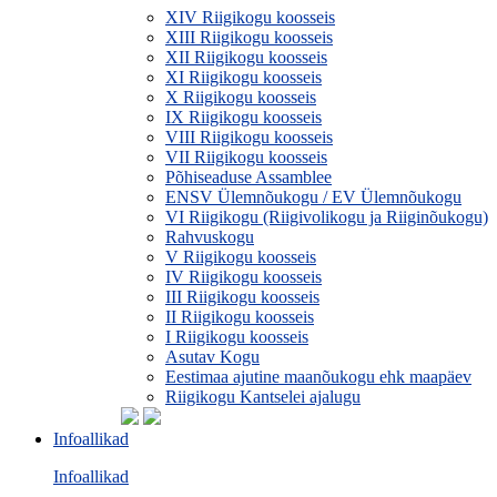
XIV Riigikogu koosseis
XIII Riigikogu koosseis
XII Riigikogu koosseis
XI Riigikogu koosseis
X Riigikogu koosseis
IX Riigikogu koosseis
VIII Riigikogu koosseis
VII Riigikogu koosseis
Põhiseaduse Assamblee
ENSV Ülemnõukogu / EV Ülemnõukogu
VI Riigikogu (Riigivolikogu ja Riiginõukogu)
Rahvuskogu
V Riigikogu koosseis
IV Riigikogu koosseis
III Riigikogu koosseis
II Riigikogu koosseis
I Riigikogu koosseis
Asutav Kogu
Eestimaa ajutine maanõukogu ehk maapäev
Riigikogu Kantselei ajalugu
Infoallikad
Infoallikad