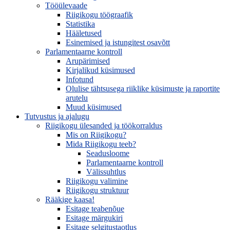
Tööülevaade
Riigikogu töögraafik
Statistika
Hääletused
Esinemised ja istungitest osavõtt
Parlamentaarne kontroll
Arupärimised
Kirjalikud küsimused
Infotund
Olulise tähtsusega riiklike küsimuste ja raportite
arutelu
Muud küsimused
Tutvustus ja ajalugu
Riigikogu ülesanded ja töökorraldus
Mis on Riigikogu?
Mida Riigikogu teeb?
Seadusloome
Parlamentaarne kontroll
Välissuhtlus
Riigikogu valimine
Riigikogu struktuur
Rääkige kaasa!
Esitage teabenõue
Esitage märgukiri
Esitage selgitustaotlus