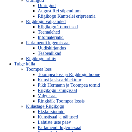
Uuringud
Uuringud
August Rei stipendium
Riigikogu Kantselei eripreemia
Riigikogu väljaanded
Riigikogu Toimetised
Teemalehed
Infomaterjalid
Parlamendi lugemissaal
Uudiskirjandus
Teabeallikad
Riigikogu arhiiv
Tulge külla
Toompea loss
Toompea loss ja Riigikogu hoone
Kunst ja sisearhitektuur
Pikk Hermann ja Toompea tornid
Riigikogu istungisaal
Valge saal
Ringkäik Toompea lossis
Külastage Riigikogu
Ekskursioonid
Kunstisaal ja näitused
Lahtiste uste päev
Parlamendi lugemissaal