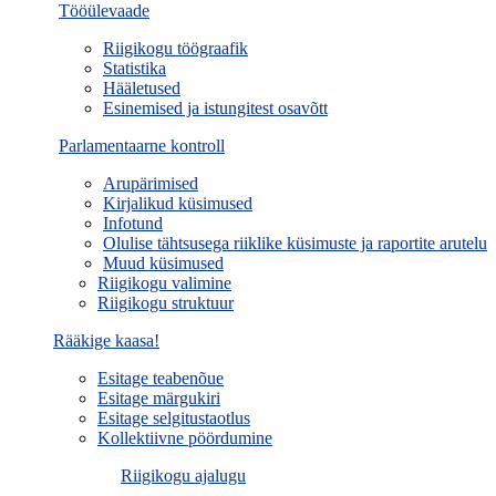
Tööülevaade
Riigikogu töögraafik
Statistika
Hääletused
Esinemised ja istungitest osavõtt
Parlamentaarne kontroll
Arupärimised
Kirjalikud küsimused
Infotund
Olulise tähtsusega riiklike küsimuste ja raportite arutelu
Muud küsimused
Riigikogu valimine
Riigikogu struktuur
Rääkige kaasa!
Esitage teabenõue
Esitage märgukiri
Esitage selgitustaotlus
Kollektiivne pöördumine
Riigikogu ajalugu