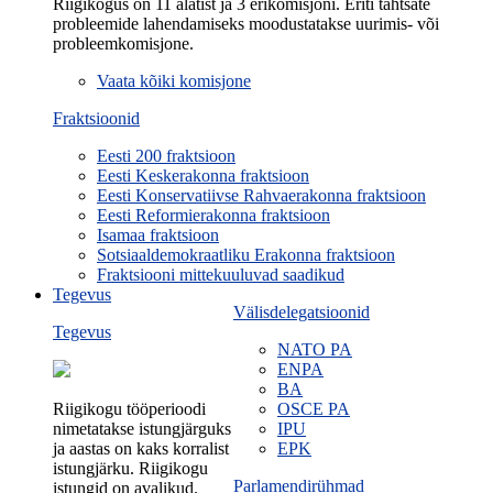
Riigikogus on 11 alatist ja 3 erikomisjoni. Eriti tähtsate
probleemide lahendamiseks moodustatakse uurimis- või
probleemkomisjone.
Vaata kõiki komisjone
Fraktsioonid
Eesti 200 fraktsioon
Eesti Keskerakonna fraktsioon
Eesti Konservatiivse Rahvaerakonna fraktsioon
Eesti Reformierakonna fraktsioon
Isamaa fraktsioon
Sotsiaaldemokraatliku Erakonna fraktsioon
Fraktsiooni mittekuuluvad saadikud
Tegevus
Välisdelegatsioonid
Tegevus
NATO PA
ENPA
BA
Riigikogu tööperioodi
OSCE PA
nimetatakse istungjärguks
IPU
ja aastas on kaks korralist
EPK
istungjärku. Riigikogu
Parlamendirühmad
istungid on avalikud.