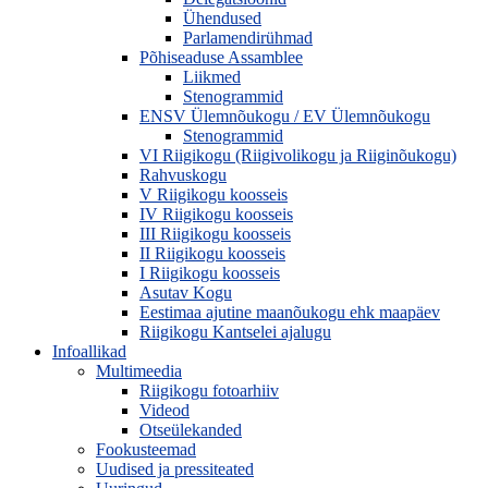
Ühendused
Parlamendirühmad
Põhiseaduse Assamblee
Liikmed
Stenogrammid
ENSV Ülemnõukogu / EV Ülemnõukogu
Stenogrammid
VI Riigikogu (Riigivolikogu ja Riiginõukogu)
Rahvuskogu
V Riigikogu koosseis
IV Riigikogu koosseis
III Riigikogu koosseis
II Riigikogu koosseis
I Riigikogu koosseis
Asutav Kogu
Eestimaa ajutine maanõukogu ehk maapäev
Riigikogu Kantselei ajalugu
Infoallikad
Multimeedia
Riigikogu fotoarhiiv
Videod
Otseülekanded
Fookusteemad
Uudised ja pressiteated