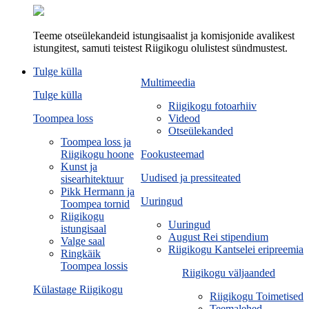
Teeme otseülekandeid istungisaalist ja komisjonide avalikest
istungitest, samuti teistest Riigikogu olulistest sündmustest.
Tulge külla
Multimeedia
Tulge külla
Riigikogu fotoarhiiv
Toompea loss
Videod
Otseülekanded
Toompea loss ja
Riigikogu hoone
Fookusteemad
Kunst ja
Uudised ja pressiteated
sisearhitektuur
Pikk Hermann ja
Uuringud
Toompea tornid
Riigikogu
Uuringud
istungisaal
August Rei stipendium
Valge saal
Riigikogu Kantselei eripreemia
Ringkäik
Toompea lossis
Riigikogu väljaanded
Külastage Riigikogu
Riigikogu Toimetised
Teemalehed