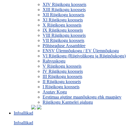
XIV Riigikogu koosseis
XIII Riigikogu koosseis
XII Riigikogu koosseis
XI Riigikogu koosseis
X Riigikogu koosseis
IX Riigikogu koosseis
VIII Riigikogu koosseis
VII Riigikogu koosseis
Põhiseaduse Assamblee
ENSV Ülemnõukogu / EV Ülemnõukogu
VI Riigikogu (Riigivolikogu ja Riiginõukogu)
Rahvuskogu
V Riigikogu koosseis
IV Riigikogu koosseis
III Riigikogu koosseis
II Riigikogu koosseis
I Riigikogu koosseis
Asutav Kogu
Eestimaa ajutine maanõukogu ehk maapäev
Riigikogu Kantselei ajalugu
Infoallikad
Infoallikad