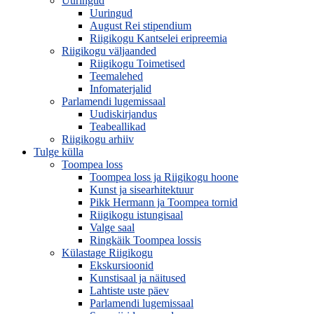
Uuringud
Uuringud
August Rei stipendium
Riigikogu Kantselei eripreemia
Riigikogu väljaanded
Riigikogu Toimetised
Teemalehed
Infomaterjalid
Parlamendi lugemissaal
Uudiskirjandus
Teabeallikad
Riigikogu arhiiv
Tulge külla
Toompea loss
Toompea loss ja Riigikogu hoone
Kunst ja sisearhitektuur
Pikk Hermann ja Toompea tornid
Riigikogu istungisaal
Valge saal
Ringkäik Toompea lossis
Külastage Riigikogu
Ekskursioonid
Kunstisaal ja näitused
Lahtiste uste päev
Parlamendi lugemissaal