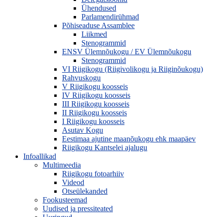
Ühendused
Parlamendirühmad
Põhiseaduse Assamblee
Liikmed
Stenogrammid
ENSV Ülemnõukogu / EV Ülemnõukogu
Stenogrammid
VI Riigikogu (Riigivolikogu ja Riiginõukogu)
Rahvuskogu
V Riigikogu koosseis
IV Riigikogu koosseis
III Riigikogu koosseis
II Riigikogu koosseis
I Riigikogu koosseis
Asutav Kogu
Eestimaa ajutine maanõukogu ehk maapäev
Riigikogu Kantselei ajalugu
Infoallikad
Multimeedia
Riigikogu fotoarhiiv
Videod
Otseülekanded
Fookusteemad
Uudised ja pressiteated