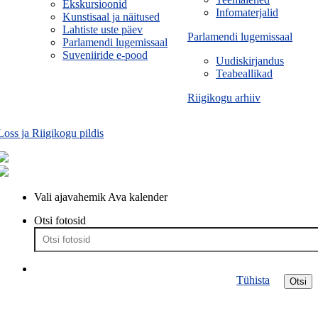
Ekskursioonid
Infomaterjalid
Kunstisaal ja näitused
Lahtiste uste päev
Parlamendi lugemissaal
Parlamendi lugemissaal
Suveniiride e-pood
Uudiskirjandus
Teabeallikad
Riigikogu arhiiv
Loss ja Riigikogu pildis
Vali ajavahemik
Ava kalender
Otsi fotosid
Tühista
Otsi