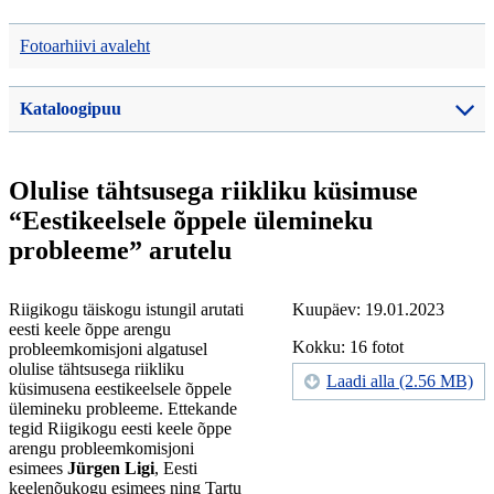
Fotoarhiivi avaleht
Kataloogipuu
Olulise tähtsusega riikliku küsimuse
“Eestikeelsele õppele ülemineku
probleeme” arutelu
Riigikogu täiskogu istungil arutati
Kuupäev: 19.01.2023
eesti keele õppe arengu
Kokku: 16 fotot
probleemkomisjoni algatusel
olulise tähtsusega riikliku
Laadi alla (2.56 MB)
küsimusena eestikeelsele õppele
ülemineku probleeme. Ettekande
tegid Riigikogu eesti keele õppe
arengu probleemkomisjoni
esimees
Jürgen Ligi
, Eesti
keelenõukogu esimees ning Tartu