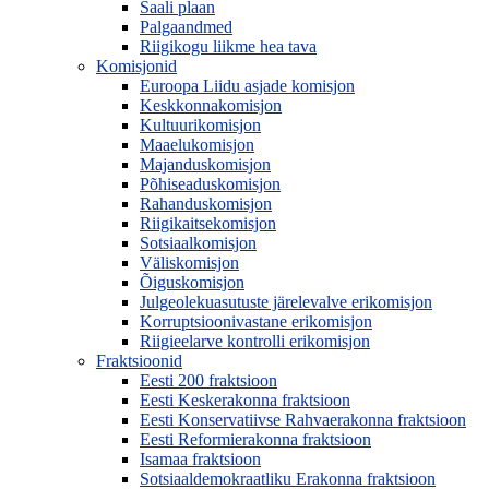
Saali plaan
Palgaandmed
Riigikogu liikme hea tava
Komisjonid
Euroopa Liidu asjade komisjon
Keskkonnakomisjon
Kultuurikomisjon
Maaelukomisjon
Majanduskomisjon
Põhiseaduskomisjon
Rahanduskomisjon
Riigikaitsekomisjon
Sotsiaalkomisjon
Väliskomisjon
Õiguskomisjon
Julgeolekuasutuste järelevalve erikomisjon
Korruptsioonivastane erikomisjon
Riigieelarve kontrolli erikomisjon
Fraktsioonid
Eesti 200 fraktsioon
Eesti Keskerakonna fraktsioon
Eesti Konservatiivse Rahvaerakonna fraktsioon
Eesti Reformierakonna fraktsioon
Isamaa fraktsioon
Sotsiaaldemokraatliku Erakonna fraktsioon