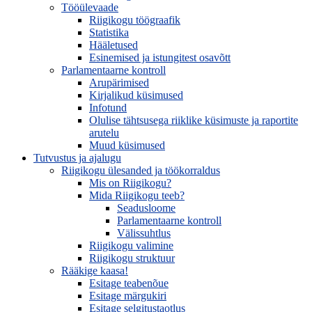
Tööülevaade
Riigikogu töögraafik
Statistika
Hääletused
Esinemised ja istungitest osavõtt
Parlamentaarne kontroll
Arupärimised
Kirjalikud küsimused
Infotund
Olulise tähtsusega riiklike küsimuste ja raportite
arutelu
Muud küsimused
Tutvustus ja ajalugu
Riigikogu ülesanded ja töökorraldus
Mis on Riigikogu?
Mida Riigikogu teeb?
Seadusloome
Parlamentaarne kontroll
Välissuhtlus
Riigikogu valimine
Riigikogu struktuur
Rääkige kaasa!
Esitage teabenõue
Esitage märgukiri
Esitage selgitustaotlus