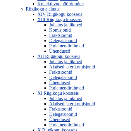
Kollektiivne pöördumine
Riigikogu ajalugu
XIV Riigikogu koosseis
XIII Riigikogu koosseis
Juhatus ja liikmed
Komisjonid
Fraktsioonid
Delegatsioonid
Parlamendirühmad
Ühendused
XII Riigikogu koosseis
Juhatus ja liikmed
Alatised ja erikomisjonid
Fraktsioonid
Delegatsioonid
Ühendused
Parlamendirühmad
XI Riigikogu koosseis
Juhatus ja liikmed
Alatised ja erikomisjonid
Fraktsioonid
Delegatsioonid
Ühendused
Parlamendirühmad
X Riigikogu koosseis