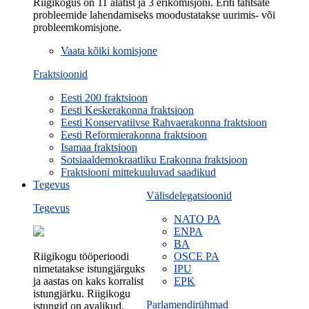
Riigikogus on 11 alatist ja 3 erikomisjoni. Eriti tähtsate
probleemide lahendamiseks moodustatakse uurimis- või
probleemkomisjone.
Vaata kõiki komisjone
Fraktsioonid
Eesti 200 fraktsioon
Eesti Keskerakonna fraktsioon
Eesti Konservatiivse Rahvaerakonna fraktsioon
Eesti Reformierakonna fraktsioon
Isamaa fraktsioon
Sotsiaaldemokraatliku Erakonna fraktsioon
Fraktsiooni mittekuuluvad saadikud
Tegevus
Välisdelegatsioonid
Tegevus
NATO PA
ENPA
BA
Riigikogu tööperioodi
OSCE PA
nimetatakse istungjärguks
IPU
ja aastas on kaks korralist
EPK
istungjärku. Riigikogu
Parlamendirühmad
istungid on avalikud.