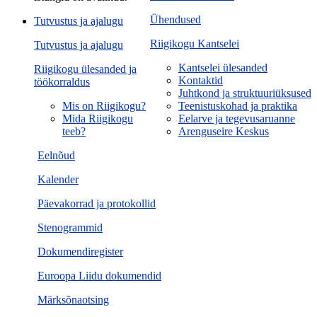
Ühendused
Tutvustus ja ajalugu
Riigikogu Kantselei
Tutvustus ja ajalugu
Kantselei ülesanded
Riigikogu ülesanded ja
Kontaktid
töökorraldus
Juhtkond ja struktuuriüksused
Mis on Riigikogu?
Teenistuskohad ja praktika
Mida Riigikogu
Eelarve ja tegevusaruanne
teeb?
Arenguseire Keskus
Eelnõud
Kalender
Päevakorrad ja protokollid
Stenogrammid
Dokumendiregister
Euroopa Liidu dokumendid
Märksõnaotsing