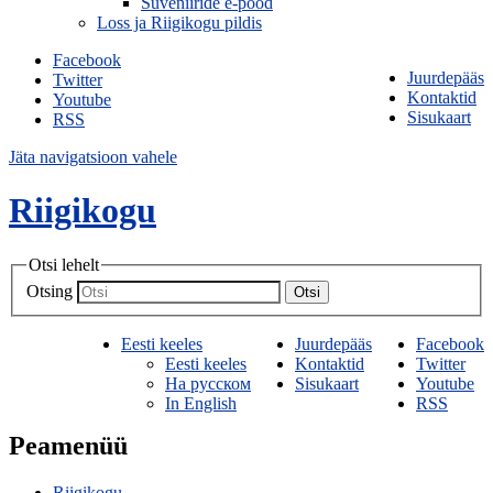
Suveniiride e-pood
Loss ja Riigikogu pildis
Facebook
Juurdepääs
Twitter
Kontaktid
Youtube
Sisukaart
RSS
Jäta navigatsioon vahele
Riigikogu
Otsi lehelt
Otsing
Otsi
Eesti keeles
Juurdepääs
Facebook
Eesti keeles
Kontaktid
Twitter
На русском
Sisukaart
Youtube
In English
RSS
Peamenüü
Riigikogu