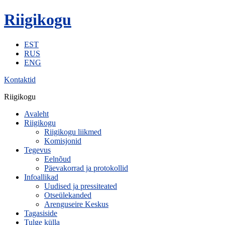
Riigikogu
EST
RUS
ENG
Kontaktid
Riigikogu
Avaleht
Riigikogu
Riigikogu liikmed
Komisjonid
Tegevus
Eelnõud
Päevakorrad ja protokollid
Infoallikad
Uudised ja pressiteated
Otseülekanded
Arenguseire Keskus
Tagasiside
Tulge külla