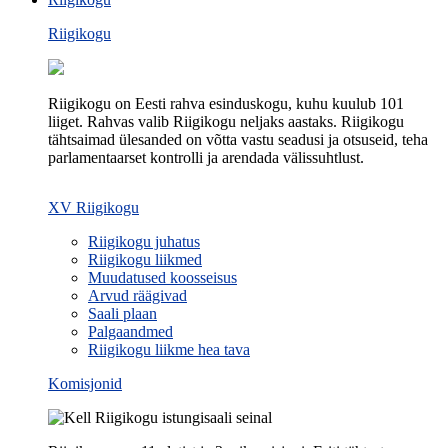
Riigikogu
Riigikogu on Eesti rahva esinduskogu, kuhu kuulub 101
liiget. Rahvas valib Riigikogu neljaks aastaks. Riigikogu
tähtsaimad ülesanded on võtta vastu seadusi ja otsuseid, teha
parlamentaarset kontrolli ja arendada välissuhtlust.
XV Riigikogu
Riigikogu juhatus
Riigikogu liikmed
Muudatused koosseisus
Arvud räägivad
Saali plaan
Palgaandmed
Riigikogu liikme hea tava
Komisjonid