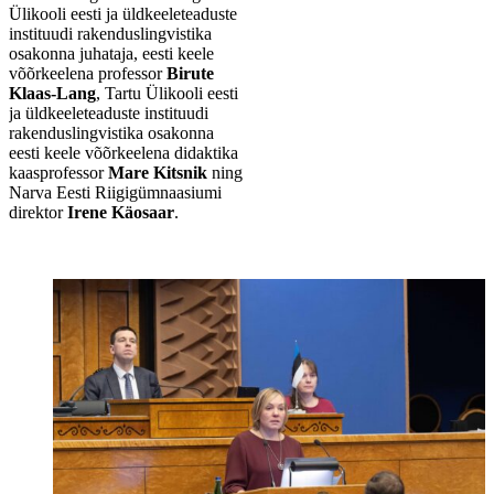
Ülikooli eesti ja üldkeeleteaduste
instituudi rakenduslingvistika
osakonna juhataja, eesti keele
võõrkeelena professor
Birute
Klaas-Lang
, Tartu Ülikooli eesti
ja üldkeeleteaduste instituudi
rakenduslingvistika osakonna
eesti keele võõrkeelena didaktika
kaasprofessor
Mare Kitsnik
ning
Narva Eesti Riigigümnaasiumi
direktor
Irene Käosaar
.