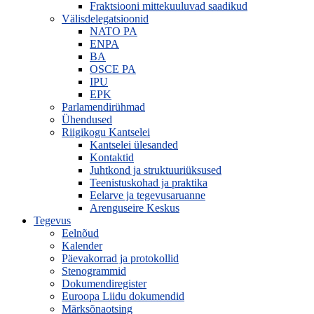
Fraktsiooni mittekuuluvad saadikud
Välisdelegatsioonid
NATO PA
ENPA
BA
OSCE PA
IPU
EPK
Parlamendirühmad
Ühendused
Riigikogu Kantselei
Kantselei ülesanded
Kontaktid
Juhtkond ja struktuuriüksused
Teenistuskohad ja praktika
Eelarve ja tegevusaruanne
Arenguseire Keskus
Tegevus
Eelnõud
Kalender
Päevakorrad ja protokollid
Stenogrammid
Dokumendiregister
Euroopa Liidu dokumendid
Märksõnaotsing