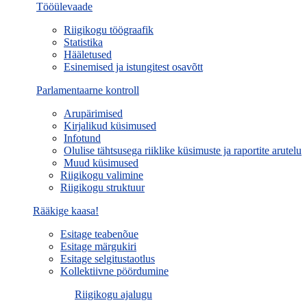
Tööülevaade
Riigikogu töögraafik
Statistika
Hääletused
Esinemised ja istungitest osavõtt
Parlamentaarne kontroll
Arupärimised
Kirjalikud küsimused
Infotund
Olulise tähtsusega riiklike küsimuste ja raportite arutelu
Muud küsimused
Riigikogu valimine
Riigikogu struktuur
Rääkige kaasa!
Esitage teabenõue
Esitage märgukiri
Esitage selgitustaotlus
Kollektiivne pöördumine
Riigikogu ajalugu