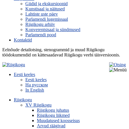
Giidid ja ekskursioonid
Kunstisaal ja näitused
Lahtiste uste päev
Parlamendi lugemissaal
Riigikogu arhiiv
Konverentsisaal ja sündmused
Parlamendi pood
Kontaktid
Eelnõude detailotsing, stenogrammid ja muud Riigikogu
töödokumendid on kättesaadavad Riigikogu veebi täisversioonis.
Eesti keeles
Eesti keeles
На русском
In English
Riigikogu
XV Riigikogu
Riigikogu juhatus
Riigikogu liikmed
Muudatused koosseisus
Arvud räägivad