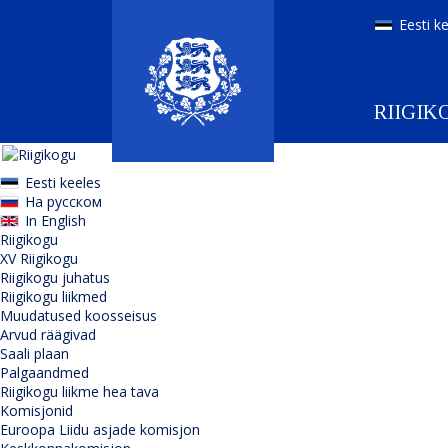
Eesti k
RIIGIK
Eesti keeles
На русском
In English
Riigikogu
XV Riigikogu
Riigikogu juhatus
Riigikogu liikmed
Muudatused koosseisus
Arvud räägivad
Saali plaan
Palgaandmed
Riigikogu liikme hea tava
Komisjonid
Euroopa Liidu asjade komisjon