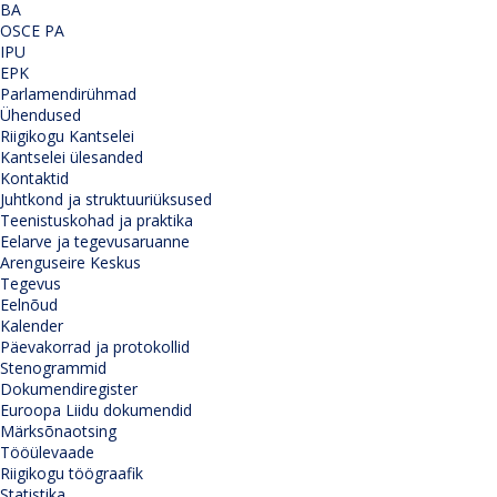
BA
OSCE PA
IPU
EPK
Parlamendirühmad
Ühendused
Riigikogu Kantselei
Kantselei ülesanded
Kontaktid
Juhtkond ja struktuuriüksused
Teenistuskohad ja praktika
Eelarve ja tegevusaruanne
Arenguseire Keskus
Tegevus
Eelnõud
Kalender
Päevakorrad ja protokollid
Stenogrammid
Dokumendiregister
Euroopa Liidu dokumendid
Märksõnaotsing
Tööülevaade
Riigikogu töögraafik
Statistika