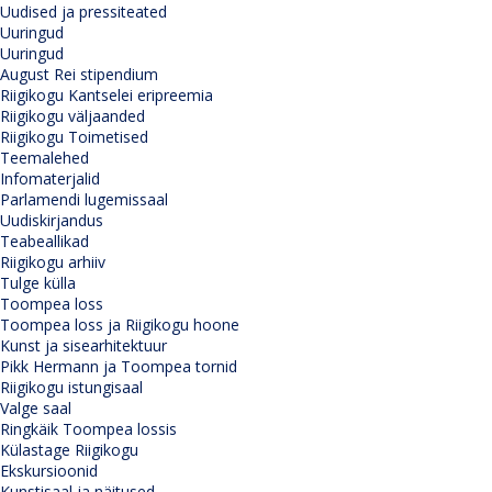
Uudised ja pressiteated
Uuringud
Uuringud
August Rei stipendium
Riigikogu Kantselei eripreemia
Riigikogu väljaanded
Riigikogu Toimetised
Teemalehed
Infomaterjalid
Parlamendi lugemissaal
Uudiskirjandus
Teabeallikad
Riigikogu arhiiv
Tulge külla
Toompea loss
Toompea loss ja Riigikogu hoone
Kunst ja sisearhitektuur
Pikk Hermann ja Toompea tornid
Riigikogu istungisaal
Valge saal
Ringkäik Toompea lossis
Külastage Riigikogu
Ekskursioonid
Kunstisaal ja näitused