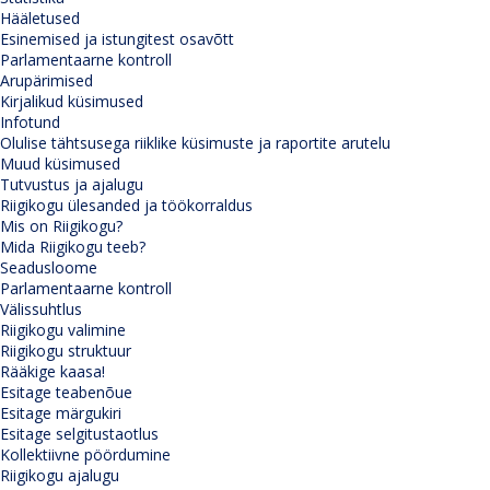
Hääletused
Esinemised ja istungitest osavõtt
Parlamentaarne kontroll
Arupärimised
Kirjalikud küsimused
Infotund
Olulise tähtsusega riiklike küsimuste ja raportite arutelu
Muud küsimused
Tutvustus ja ajalugu
Riigikogu ülesanded ja töökorraldus
Mis on Riigikogu?
Mida Riigikogu teeb?
Seadusloome
Parlamentaarne kontroll
Välissuhtlus
Riigikogu valimine
Riigikogu struktuur
Rääkige kaasa!
Esitage teabenõue
Esitage märgukiri
Esitage selgitustaotlus
Kollektiivne pöördumine
Riigikogu ajalugu