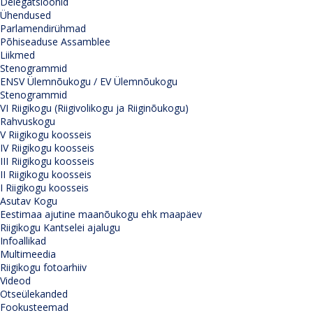
Delegatsioonid
Ühendused
Parlamendirühmad
Põhiseaduse Assamblee
Liikmed
Stenogrammid
ENSV Ülemnõukogu / EV Ülemnõukogu
Stenogrammid
VI Riigikogu (Riigivolikogu ja Riiginõukogu)
Rahvuskogu
V Riigikogu koosseis
IV Riigikogu koosseis
III Riigikogu koosseis
II Riigikogu koosseis
I Riigikogu koosseis
Asutav Kogu
Eestimaa ajutine maanõukogu ehk maapäev
Riigikogu Kantselei ajalugu
Infoallikad
Multimeedia
Riigikogu fotoarhiiv
Videod
Otseülekanded
Fookusteemad