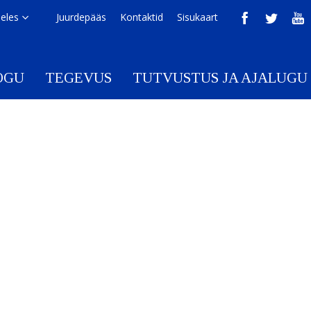
eeles
Juurdepääs
Kontaktid
Sisukaart
OGU
TEGEVUS
TUTVUSTUS JA AJALUGU