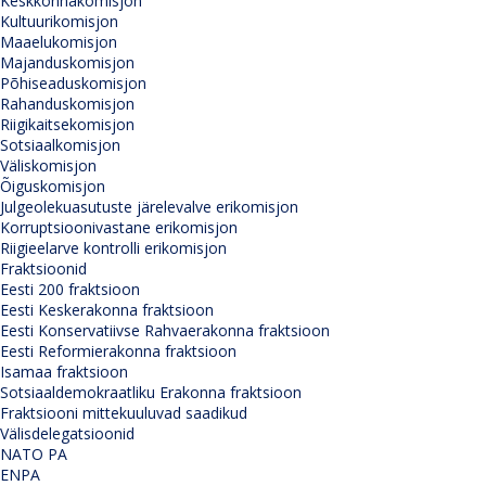
Keskkonnakomisjon
Kultuurikomisjon
Maaelukomisjon
Majanduskomisjon
Põhiseaduskomisjon
Rahanduskomisjon
Riigikaitsekomisjon
Sotsiaalkomisjon
Väliskomisjon
Õiguskomisjon
Julgeolekuasutuste järelevalve erikomisjon
Korruptsioonivastane erikomisjon
Riigieelarve kontrolli erikomisjon
Fraktsioonid
Eesti 200 fraktsioon
Eesti Keskerakonna fraktsioon
Eesti Konservatiivse Rahvaerakonna fraktsioon
Eesti Reformierakonna fraktsioon
Isamaa fraktsioon
Sotsiaaldemokraatliku Erakonna fraktsioon
Fraktsiooni mittekuuluvad saadikud
Välisdelegatsioonid
NATO PA
ENPA