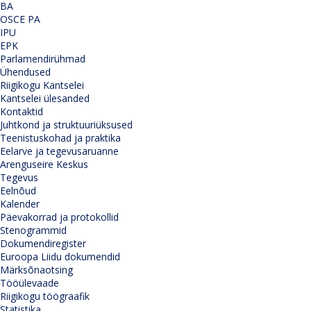
BA
OSCE PA
IPU
EPK
Parlamendirühmad
Ühendused
Riigikogu Kantselei
Kantselei ülesanded
Kontaktid
Juhtkond ja struktuuriüksused
Teenistuskohad ja praktika
Eelarve ja tegevusaruanne
Arenguseire Keskus
Tegevus
Eelnõud
Kalender
Päevakorrad ja protokollid
Stenogrammid
Dokumendiregister
Euroopa Liidu dokumendid
Märksõnaotsing
Tööülevaade
Riigikogu töögraafik
Statistika