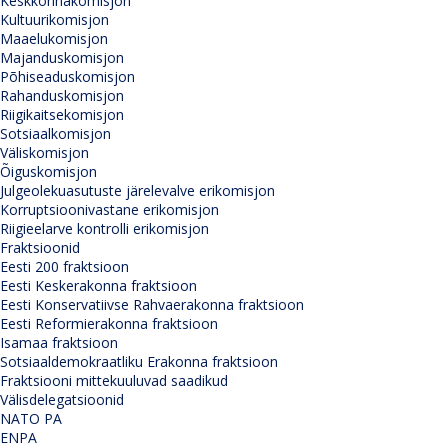
Keskkonnakomisjon
Kultuurikomisjon
Maaelukomisjon
Majanduskomisjon
Põhiseaduskomisjon
Rahanduskomisjon
Riigikaitsekomisjon
Sotsiaalkomisjon
Väliskomisjon
Õiguskomisjon
Julgeolekuasutuste järelevalve erikomisjon
Korruptsioonivastane erikomisjon
Riigieelarve kontrolli erikomisjon
Fraktsioonid
Eesti 200 fraktsioon
Eesti Keskerakonna fraktsioon
Eesti Konservatiivse Rahvaerakonna fraktsioon
Eesti Reformierakonna fraktsioon
Isamaa fraktsioon
Sotsiaaldemokraatliku Erakonna fraktsioon
Fraktsiooni mittekuuluvad saadikud
Välisdelegatsioonid
NATO PA
ENPA