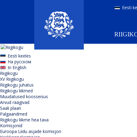
Eesti k
RIIGIK
Eesti keeles
На русском
In English
Riigikogu
XV Riigikogu
Riigikogu juhatus
Riigikogu liikmed
Muudatused koosseisus
Arvud räägivad
Saali plaan
Palgaandmed
Riigikogu liikme hea tava
Komisjonid
Euroopa Liidu asjade komisjon