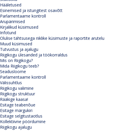
Hääletused
Esinemised ja istungitest osavõtt
Parlamentaarne kontroll
Arupärimised
Kirjalikud küsimused
Infotund
Olulise tähtsusega riiklike küsimuste ja raportite arutelu
Muud küsimused
Tutvustus ja ajalugu
Riigikogu ülesanded ja töökorraldus
Mis on Riigikogu?
Mida Riigikogu teeb?
Seadusloome
Parlamentaarne kontroll
Välissuhtlus
Riigikogu valimine
Riigikogu struktuur
Rääkige kaasa!
Esitage teabenõue
Esitage märgukiri
Esitage selgitustaotlus
Kollektiivne pöördumine
Riigikogu ajalugu