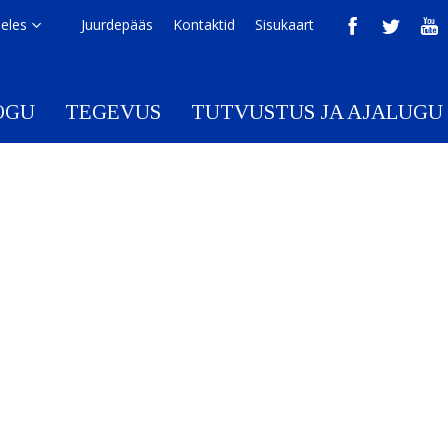
eeles
Juurdepääs
Kontaktid
Sisukaart
OGU
TEGEVUS
TUTVUSTUS JA AJALUGU