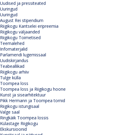
Uudised ja pressiteated
Uuringud
Uuringud
August Rei stipendium
Riigikogu Kantselei eripreemia
Riigikogu väljaanded
Riigikogu Toimetised
Teemalehed
Infomaterjalid
Parlamendi lugemissaal
Uudiskirjandus
Teabeallikad
Riigikogu arhiiv
Tulge külla
Toompea loss
Toompea loss ja Riigikogu hoone
Kunst ja sisearhitektuur
Pikk Hermann ja Toompea tornid
Riigikogu istungisaal
Valge saal
Ringkäik Toompea lossis
Külastage Riigikogu
Ekskursioonid
Kunstisaal ja näitused