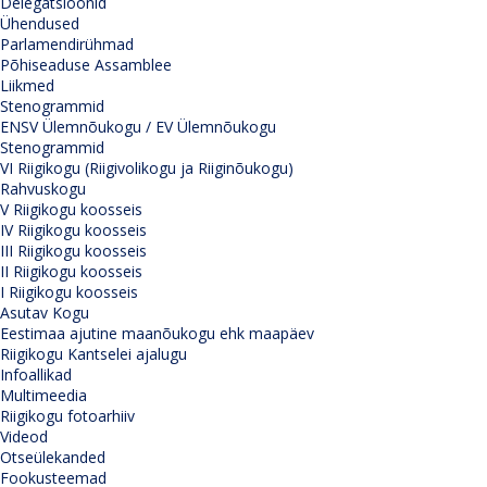
Delegatsioonid
Ühendused
Parlamendirühmad
Põhiseaduse Assamblee
Liikmed
Stenogrammid
ENSV Ülemnõukogu / EV Ülemnõukogu
Stenogrammid
VI Riigikogu (Riigivolikogu ja Riiginõukogu)
Rahvuskogu
V Riigikogu koosseis
IV Riigikogu koosseis
III Riigikogu koosseis
II Riigikogu koosseis
I Riigikogu koosseis
Asutav Kogu
Eestimaa ajutine maanõukogu ehk maapäev
Riigikogu Kantselei ajalugu
Infoallikad
Multimeedia
Riigikogu fotoarhiiv
Videod
Otseülekanded
Fookusteemad