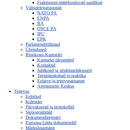
Fraktsiooni mittekuuluvad saadikud
Välisdelegatsioonid
NATO PA
ENPA
BA
OSCE PA
IPU
EPK
Parlamendirühmad
Ühendused
Riigikogu Kantselei
Kantselei ülesanded
Kontaktid
Juhtkond ja struktuuriüksused
Teenistuskohad ja praktika
Eelarve ja tegevusaruanne
Arenguseire Keskus
Tegevus
Eelnõud
Kalender
Päevakorrad ja protokollid
Stenogrammid
Dokumendiregister
Euroopa Liidu dokumendid
Märksõnaotsing