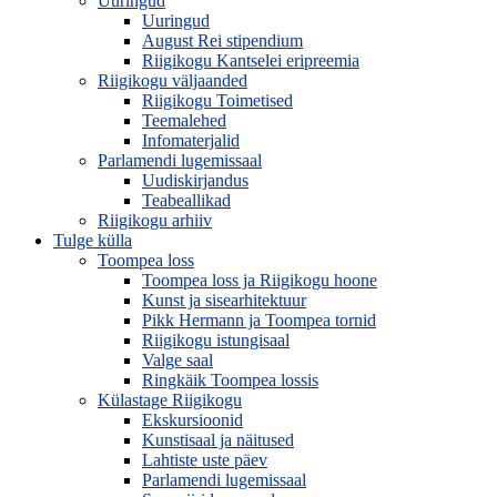
Uuringud
Uuringud
August Rei stipendium
Riigikogu Kantselei eripreemia
Riigikogu väljaanded
Riigikogu Toimetised
Teemalehed
Infomaterjalid
Parlamendi lugemissaal
Uudiskirjandus
Teabeallikad
Riigikogu arhiiv
Tulge külla
Toompea loss
Toompea loss ja Riigikogu hoone
Kunst ja sisearhitektuur
Pikk Hermann ja Toompea tornid
Riigikogu istungisaal
Valge saal
Ringkäik Toompea lossis
Külastage Riigikogu
Ekskursioonid
Kunstisaal ja näitused
Lahtiste uste päev
Parlamendi lugemissaal