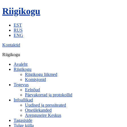
Riigikogu
EST
RUS
ENG
Kontaktid
Riigikogu
Avaleht
Riigikogu
Riigikogu liikmed
Komisjonid
Tegevus
Eelnõud
Päevakorrad ja protokollid
Infoallikad
Uudised ja pressiteated
Otseülekanded
Arenguseire Keskus
Tagasiside
Tulge külla