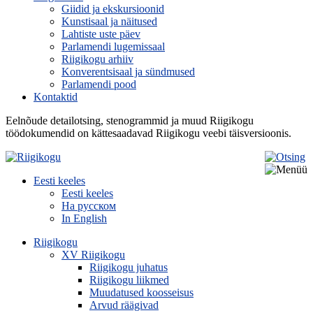
Giidid ja ekskursioonid
Kunstisaal ja näitused
Lahtiste uste päev
Parlamendi lugemissaal
Riigikogu arhiiv
Konverentsisaal ja sündmused
Parlamendi pood
Kontaktid
Eelnõude detailotsing, stenogrammid ja muud Riigikogu
töödokumendid on kättesaadavad Riigikogu veebi täisversioonis.
Eesti keeles
Eesti keeles
На русском
In English
Riigikogu
XV Riigikogu
Riigikogu juhatus
Riigikogu liikmed
Muudatused koosseisus
Arvud räägivad