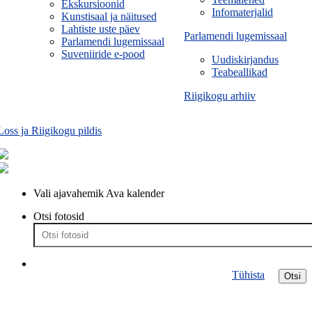
Ekskursioonid
Infomaterjalid
Kunstisaal ja näitused
Lahtiste uste päev
Parlamendi lugemissaal
Parlamendi lugemissaal
Suveniiride e-pood
Uudiskirjandus
Teabeallikad
Riigikogu arhiiv
Loss ja Riigikogu pildis
Vali ajavahemik
Ava kalender
Otsi fotosid
Tühista
Otsi