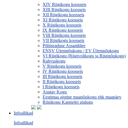
XIV Riigikogu koosseis
XIII Riigikogu koosseis
XII Riigikogu koosseis
XI Riigikogu koosseis
X Riigikogu koosseis
IX Riigikogu koosseis
VIII Riigikogu koosseis
VII Riigikogu koosseis
Põhiseaduse Assamblee
ENSV Ülemnõukogu / EV Ülemnõukogu
VI Riigikogu (Riigivolikogu ja Riiginõukogu)
Rahvuskogu
V Riigikogu koosseis
IV Riigikogu koosseis
III Riigikogu koosseis
II Riigikogu koosseis
I Riigikogu koosseis
Asutav Kogu
Eestimaa ajutine maanõukogu ehk maapäev
Riigikogu Kantselei ajalugu
Infoallikad
Infoallikad