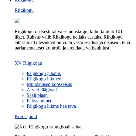
Riigikogu
Riigikogu on Eesti rahva esinduskogu, kuhu kuulub 101
liiget. Rahvas valib Riigikogu neljaks aastaks. Riigikogu
tähtsaimad ülesanded on võtta vastu seadusi ja otsuseid, teha
parlamentaarset kontrolli ja arendada välissuhtlust.
XV Riigikogu
Riigikogu juhatus
Riigikogu liikmed
Muudatused koosseisus
Arvud räägivad
Saali plaan
Palgaandmed
Riigikogu liikme hea tava
Komisjonid