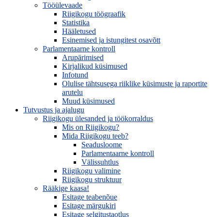
Tööülevaade
Riigikogu töögraafik
Statistika
Hääletused
Esinemised ja istungitest osavõtt
Parlamentaarne kontroll
Arupärimised
Kirjalikud küsimused
Infotund
Olulise tähtsusega riiklike küsimuste ja raportite
arutelu
Muud küsimused
Tutvustus ja ajalugu
Riigikogu ülesanded ja töökorraldus
Mis on Riigikogu?
Mida Riigikogu teeb?
Seadusloome
Parlamentaarne kontroll
Välissuhtlus
Riigikogu valimine
Riigikogu struktuur
Rääkige kaasa!
Esitage teabenõue
Esitage märgukiri
Esitage selgitustaotlus