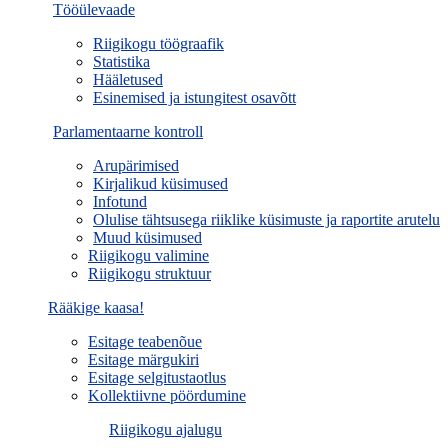
Tööülevaade
Riigikogu töögraafik
Statistika
Hääletused
Esinemised ja istungitest osavõtt
Parlamentaarne kontroll
Arupärimised
Kirjalikud küsimused
Infotund
Olulise tähtsusega riiklike küsimuste ja raportite arutelu
Muud küsimused
Riigikogu valimine
Riigikogu struktuur
Rääkige kaasa!
Esitage teabenõue
Esitage märgukiri
Esitage selgitustaotlus
Kollektiivne pöördumine
Riigikogu ajalugu