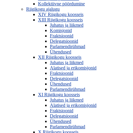
Kollektiivne pöördumine
Riigikogu ajalugu
XIV Riigikogu koosseis
XIII Riigikogu koosseis
Juhatus ja liikmed
Komisjonid
Fraktsioonid
Delegatsioonid
Parlamendirühmad
Ühendused
XII Riigikogu koosseis
Juhatus ja liikmed
Alatised ja erikomisjonid
Fraktsioonid
Delegatsioonid
Ühendused
Parlamendirühmad
XI Riigikogu koosseis
Juhatus ja liikmed
Alatised ja erikomisjonid
Fraktsioonid
Delegatsioonid
Ühendused
Parlamendirühmad
X Riigikogu koosseis