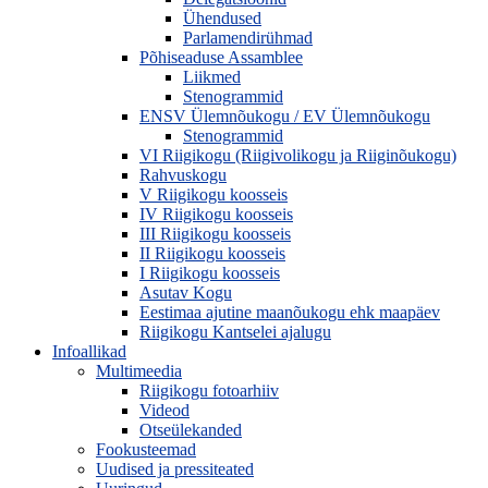
Ühendused
Parlamendirühmad
Põhiseaduse Assamblee
Liikmed
Stenogrammid
ENSV Ülemnõukogu / EV Ülemnõukogu
Stenogrammid
VI Riigikogu (Riigivolikogu ja Riiginõukogu)
Rahvuskogu
V Riigikogu koosseis
IV Riigikogu koosseis
III Riigikogu koosseis
II Riigikogu koosseis
I Riigikogu koosseis
Asutav Kogu
Eestimaa ajutine maanõukogu ehk maapäev
Riigikogu Kantselei ajalugu
Infoallikad
Multimeedia
Riigikogu fotoarhiiv
Videod
Otseülekanded
Fookusteemad
Uudised ja pressiteated