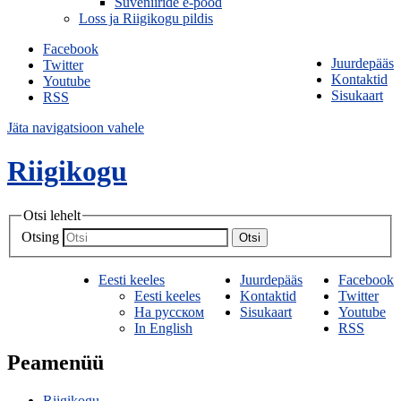
Suveniiride e-pood
Loss ja Riigikogu pildis
Facebook
Juurdepääs
Twitter
Kontaktid
Youtube
Sisukaart
RSS
Jäta navigatsioon vahele
Riigikogu
Otsi lehelt
Otsing
Otsi
Eesti keeles
Juurdepääs
Facebook
Eesti keeles
Kontaktid
Twitter
На русском
Sisukaart
Youtube
In English
RSS
Peamenüü
Riigikogu