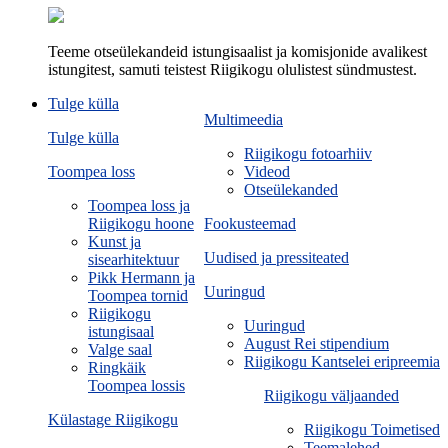
Teeme otseülekandeid istungisaalist ja komisjonide avalikest
istungitest, samuti teistest Riigikogu olulistest sündmustest.
Tulge külla
Multimeedia
Tulge külla
Riigikogu fotoarhiiv
Toompea loss
Videod
Otseülekanded
Toompea loss ja
Riigikogu hoone
Fookusteemad
Kunst ja
Uudised ja pressiteated
sisearhitektuur
Pikk Hermann ja
Uuringud
Toompea tornid
Riigikogu
Uuringud
istungisaal
August Rei stipendium
Valge saal
Riigikogu Kantselei eripreemia
Ringkäik
Toompea lossis
Riigikogu väljaanded
Külastage Riigikogu
Riigikogu Toimetised
Teemalehed