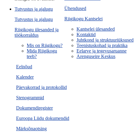
Ühendused
Tutvustus ja ajalugu
Riigikogu Kantselei
Tutvustus ja ajalugu
Kantselei ülesanded
Riigikogu ülesanded ja
Kontaktid
töökorraldus
Juhtkond ja struktuuriüksused
Mis on Riigikogu?
Teenistuskohad ja praktika
Mida Riigikogu
Eelarve ja tegevusaruanne
teeb?
Arenguseire Keskus
Eelnõud
Kalender
Päevakorrad ja protokollid
Stenogrammid
Dokumendiregister
Euroopa Liidu dokumendid
Märksõnaotsing