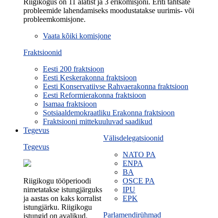
Riigikogus on 11 alatist ja 3 erikomisjoni. Eriti tähtsate
probleemide lahendamiseks moodustatakse uurimis- või
probleemkomisjone.
Vaata kõiki komisjone
Fraktsioonid
Eesti 200 fraktsioon
Eesti Keskerakonna fraktsioon
Eesti Konservatiivse Rahvaerakonna fraktsioon
Eesti Reformierakonna fraktsioon
Isamaa fraktsioon
Sotsiaaldemokraatliku Erakonna fraktsioon
Fraktsiooni mittekuuluvad saadikud
Tegevus
Välisdelegatsioonid
Tegevus
NATO PA
ENPA
BA
Riigikogu tööperioodi
OSCE PA
nimetatakse istungjärguks
IPU
ja aastas on kaks korralist
EPK
istungjärku. Riigikogu
Parlamendirühmad
istungid on avalikud.