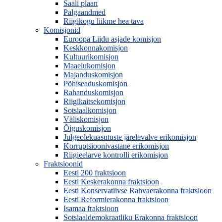
Saali plaan
Palgaandmed
Riigikogu liikme hea tava
Komisjonid
Euroopa Liidu asjade komisjon
Keskkonnakomisjon
Kultuurikomisjon
Maaelukomisjon
Majanduskomisjon
Põhiseaduskomisjon
Rahanduskomisjon
Riigikaitsekomisjon
Sotsiaalkomisjon
Väliskomisjon
Õiguskomisjon
Julgeolekuasutuste järelevalve erikomisjon
Korruptsioonivastane erikomisjon
Riigieelarve kontrolli erikomisjon
Fraktsioonid
Eesti 200 fraktsioon
Eesti Keskerakonna fraktsioon
Eesti Konservatiivse Rahvaerakonna fraktsioon
Eesti Reformierakonna fraktsioon
Isamaa fraktsioon
Sotsiaaldemokraatliku Erakonna fraktsioon