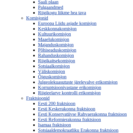
Saali plaan
Palgaandmed
Riigikogu liikme hea tava
Komisjonid
Euroopa Liidu asjade komisjon
Keskkonnakomisjon
Kultuurikomisjon
Maaelukomisjon
Majanduskomisjon
Põhiseaduskomisjon
Rahanduskomisjon
Riigikaitsekomisjon
Sotsiaalkomisjon
Väliskomisjon
Õiguskomisjon
Julgeolekuasutuste järelevalve erikomisjon
Korruptsioonivastane erikomisjon
Riigieelarve kontrolli erikomisjon
Fraktsioonid
Eesti 200 fraktsioon
Eesti Keskerakonna fraktsioon
Eesti Konservatiivse Rahvaerakonna fraktsioon
Eesti Reformierakonna fraktsioon
Isamaa fraktsioon
Sotsiaaldemokraatliku Erakonna fraktsioon