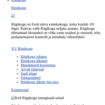
Riigikogu
Riigikogu on Eesti rahva esinduskogu, kuhu kuulub 101
liiget. Rahvas valib Riigikogu neljaks aastaks. Riigikogu
tähtsaimad ülesanded on võtta vastu seadusi ja otsuseid, teha
parlamentaarset kontrolli ja arendada välissuhtlust.
XV Riigikogu
Riigikogu juhatus
Riigikogu liikmed
Muudatused koosseisus
Arvud räägivad
Saali plaan
Palgaandmed
Riigikogu liikme hea tava
Komisjonid