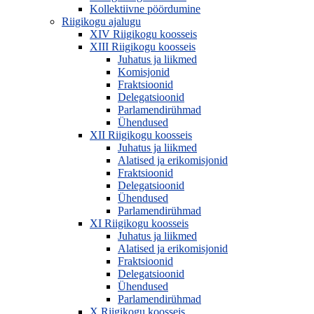
Kollektiivne pöördumine
Riigikogu ajalugu
XIV Riigikogu koosseis
XIII Riigikogu koosseis
Juhatus ja liikmed
Komisjonid
Fraktsioonid
Delegatsioonid
Parlamendirühmad
Ühendused
XII Riigikogu koosseis
Juhatus ja liikmed
Alatised ja erikomisjonid
Fraktsioonid
Delegatsioonid
Ühendused
Parlamendirühmad
XI Riigikogu koosseis
Juhatus ja liikmed
Alatised ja erikomisjonid
Fraktsioonid
Delegatsioonid
Ühendused
Parlamendirühmad
X Riigikogu koosseis