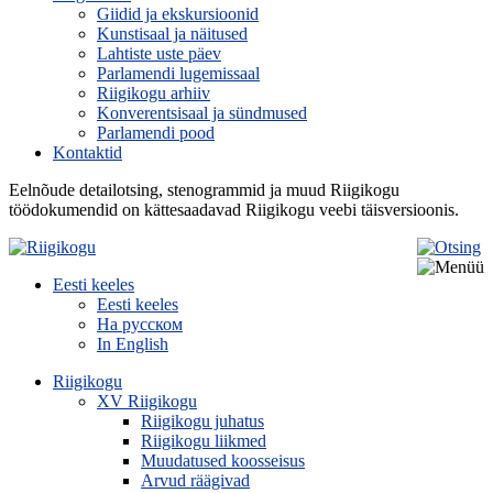
Giidid ja ekskursioonid
Kunstisaal ja näitused
Lahtiste uste päev
Parlamendi lugemissaal
Riigikogu arhiiv
Konverentsisaal ja sündmused
Parlamendi pood
Kontaktid
Eelnõude detailotsing, stenogrammid ja muud Riigikogu
töödokumendid on kättesaadavad Riigikogu veebi täisversioonis.
Eesti keeles
Eesti keeles
На русском
In English
Riigikogu
XV Riigikogu
Riigikogu juhatus
Riigikogu liikmed
Muudatused koosseisus
Arvud räägivad