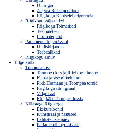
Uuringud
Uuringud
August Rei stipendium
Riigikogu Kantselei eripreemia
Riigikogu väljaanded
Riigikogu Toimetised
Teemalehed
Infomaterjalid
Parlamendi lugemissaal
Uudiskirjandus
Teabeallikad
Riigikogu arhiiv
Tulge külla
Toompea loss
Toompea loss ja Riigikogu hoone
Kunst ja sisearhitektuur
Pikk Hermann ja Toompea tornid
Riigikogu istungisaal
Valge saal
Ringkäik Toompea lossis
Külastage Riigikogu
Ekskursioonid
Kunstisaal ja näitused
Lahtiste uste päev
Parlamendi lugemissaal