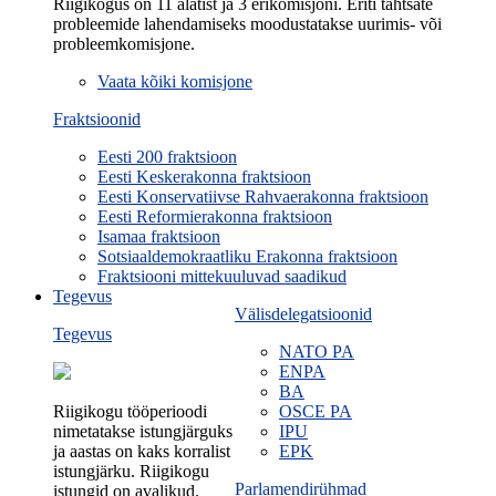
Riigikogus on 11 alatist ja 3 erikomisjoni. Eriti tähtsate
probleemide lahendamiseks moodustatakse uurimis- või
probleemkomisjone.
Vaata kõiki komisjone
Fraktsioonid
Eesti 200 fraktsioon
Eesti Keskerakonna fraktsioon
Eesti Konservatiivse Rahvaerakonna fraktsioon
Eesti Reformierakonna fraktsioon
Isamaa fraktsioon
Sotsiaaldemokraatliku Erakonna fraktsioon
Fraktsiooni mittekuuluvad saadikud
Tegevus
Välisdelegatsioonid
Tegevus
NATO PA
ENPA
BA
Riigikogu tööperioodi
OSCE PA
nimetatakse istungjärguks
IPU
ja aastas on kaks korralist
EPK
istungjärku. Riigikogu
Parlamendirühmad
istungid on avalikud.