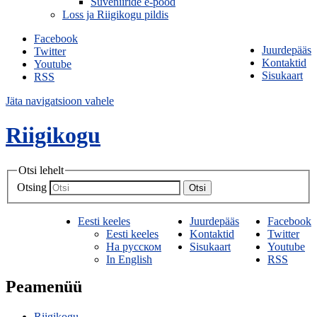
Suveniiride e-pood
Loss ja Riigikogu pildis
Facebook
Juurdepääs
Twitter
Kontaktid
Youtube
Sisukaart
RSS
Jäta navigatsioon vahele
Riigikogu
Otsi lehelt
Otsing
Otsi
Eesti keeles
Juurdepääs
Facebook
Eesti keeles
Kontaktid
Twitter
На русском
Sisukaart
Youtube
In English
RSS
Peamenüü
Riigikogu