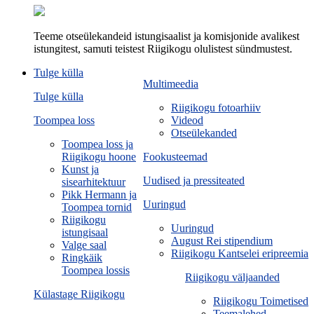
Teeme otseülekandeid istungisaalist ja komisjonide avalikest
istungitest, samuti teistest Riigikogu olulistest sündmustest.
Tulge külla
Multimeedia
Tulge külla
Riigikogu fotoarhiiv
Toompea loss
Videod
Otseülekanded
Toompea loss ja
Riigikogu hoone
Fookusteemad
Kunst ja
Uudised ja pressiteated
sisearhitektuur
Pikk Hermann ja
Uuringud
Toompea tornid
Riigikogu
Uuringud
istungisaal
August Rei stipendium
Valge saal
Riigikogu Kantselei eripreemia
Ringkäik
Toompea lossis
Riigikogu väljaanded
Külastage Riigikogu
Riigikogu Toimetised
Teemalehed