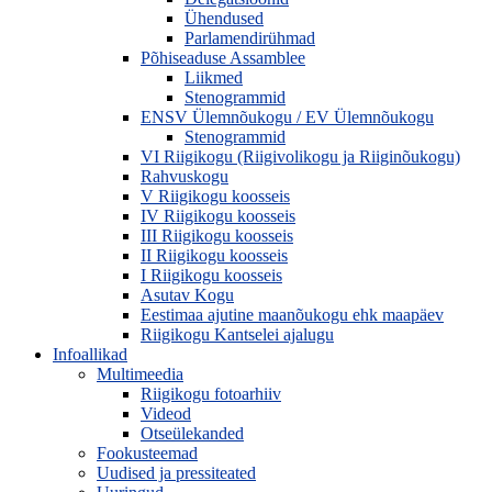
Ühendused
Parlamendirühmad
Põhiseaduse Assamblee
Liikmed
Stenogrammid
ENSV Ülemnõukogu / EV Ülemnõukogu
Stenogrammid
VI Riigikogu (Riigivolikogu ja Riiginõukogu)
Rahvuskogu
V Riigikogu koosseis
IV Riigikogu koosseis
III Riigikogu koosseis
II Riigikogu koosseis
I Riigikogu koosseis
Asutav Kogu
Eestimaa ajutine maanõukogu ehk maapäev
Riigikogu Kantselei ajalugu
Infoallikad
Multimeedia
Riigikogu fotoarhiiv
Videod
Otseülekanded
Fookusteemad
Uudised ja pressiteated