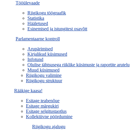
Tööülevaade
Riigikogu töögraafik
Statistika
Hääletused
Esinemised ja istungitest osavõtt
Parlamentaarne kontroll
Arupärimised
Kirjalikud küsimused
Infotund
Olulise tähtsusega riiklike küsimuste ja raportite arutelu
Muud küsimused
Riigikogu valimine
Riigikogu struktuur
Rääkige kaasa!
Esitage teabenõue
Esitage märgukiri
Esitage selgitustaotlus
Kollektiivne pöördumine
Riigikogu ajalugu