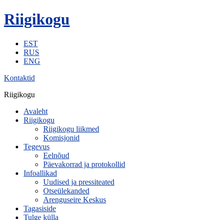
Riigikogu
EST
RUS
ENG
Kontaktid
Riigikogu
Avaleht
Riigikogu
Riigikogu liikmed
Komisjonid
Tegevus
Eelnõud
Päevakorrad ja protokollid
Infoallikad
Uudised ja pressiteated
Otseülekanded
Arenguseire Keskus
Tagasiside
Tulge külla