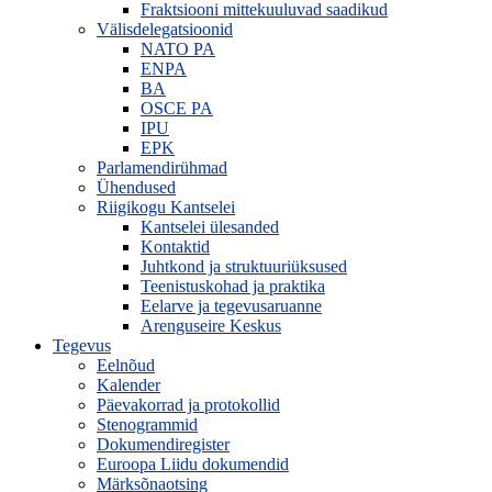
Fraktsiooni mittekuuluvad saadikud
Välisdelegatsioonid
NATO PA
ENPA
BA
OSCE PA
IPU
EPK
Parlamendirühmad
Ühendused
Riigikogu Kantselei
Kantselei ülesanded
Kontaktid
Juhtkond ja struktuuriüksused
Teenistuskohad ja praktika
Eelarve ja tegevusaruanne
Arenguseire Keskus
Tegevus
Eelnõud
Kalender
Päevakorrad ja protokollid
Stenogrammid
Dokumendiregister
Euroopa Liidu dokumendid
Märksõnaotsing