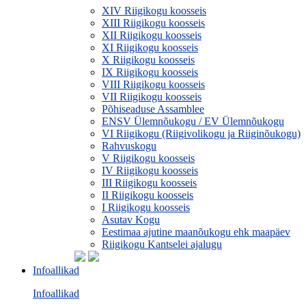
XIV Riigikogu koosseis
XIII Riigikogu koosseis
XII Riigikogu koosseis
XI Riigikogu koosseis
X Riigikogu koosseis
IX Riigikogu koosseis
VIII Riigikogu koosseis
VII Riigikogu koosseis
Põhiseaduse Assamblee
ENSV Ülemnõukogu / EV Ülemnõukogu
VI Riigikogu (Riigivolikogu ja Riiginõukogu)
Rahvuskogu
V Riigikogu koosseis
IV Riigikogu koosseis
III Riigikogu koosseis
II Riigikogu koosseis
I Riigikogu koosseis
Asutav Kogu
Eestimaa ajutine maanõukogu ehk maapäev
Riigikogu Kantselei ajalugu
Infoallikad
Infoallikad