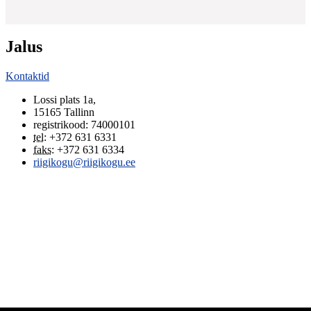
Jalus
Kontaktid
Lossi plats 1a
,
15165
Tallinn
registrikood: 74000101
tel
:
+372 631 6331
faks
:
+372 631 6334
riigikogu@riigikogu.ee