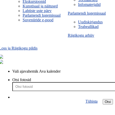
Ekskursioonid
Infomaterjalid
Kunstisaal ja näitused
Lahtiste uste päev
Parlamendi lugemissaal
Parlamendi lugemissaal
Suveniiride e-pood
Uudiskirjandus
Teabeallikad
Riigikogu arhiiv
Loss ja Riigikogu pildis
Vali ajavahemik
Ava kalender
Otsi fotosid
Tühista
Otsi