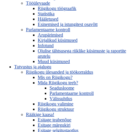
Tööülevaade
Riigikogu töögraafik
Statistika
Hääletused
Esinemised ja istungitest osavõtt
Parlamentaarne kontroll
Arupärimised
Kirjalikud küsimused
Infotund
Olulise tähtsusega riiklike küsimuste ja raportite
arutelu
Muud küsimused
Tutvustus ja ajalugu
Riigikogu ülesanded ja töökorraldus
Mis on Riigikogu?
Mida Riigikogu teeb?
Seadusloome
Parlamentaarne kontroll
Välissuhtlus
Riigikogu valimine
Riigikogu struktuur
Rääkige kaasa!
Esitage teabenõue
Esitage märgukiri
Esitage selgitustaotlus