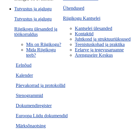
Ühendused
Tutvustus ja ajalugu
Riigikogu Kantselei
Tutvustus ja ajalugu
Kantselei ülesanded
Riigikogu ülesanded ja
Kontaktid
töökorraldus
Juhtkond ja struktuuriüksused
Mis on Riigikogu?
Teenistuskohad ja praktika
Mida Riigikogu
Eelarve ja tegevusaruanne
teeb?
Arenguseire Keskus
Eelnõud
Kalender
Päevakorrad ja protokollid
Stenogrammid
Dokumendiregister
Euroopa Liidu dokumendid
Märksõnaotsing