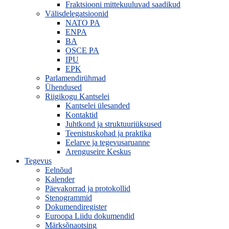
Fraktsiooni mittekuuluvad saadikud
Välisdelegatsioonid
NATO PA
ENPA
BA
OSCE PA
IPU
EPK
Parlamendirühmad
Ühendused
Riigikogu Kantselei
Kantselei ülesanded
Kontaktid
Juhtkond ja struktuuriüksused
Teenistuskohad ja praktika
Eelarve ja tegevusaruanne
Arenguseire Keskus
Tegevus
Eelnõud
Kalender
Päevakorrad ja protokollid
Stenogrammid
Dokumendiregister
Euroopa Liidu dokumendid
Märksõnaotsing