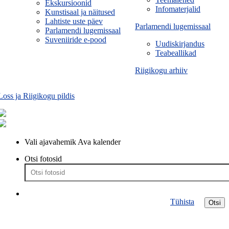
Ekskursioonid
Infomaterjalid
Kunstisaal ja näitused
Lahtiste uste päev
Parlamendi lugemissaal
Parlamendi lugemissaal
Suveniiride e-pood
Uudiskirjandus
Teabeallikad
Riigikogu arhiiv
Loss ja Riigikogu pildis
Vali ajavahemik
Ava kalender
Otsi fotosid
Tühista
Otsi