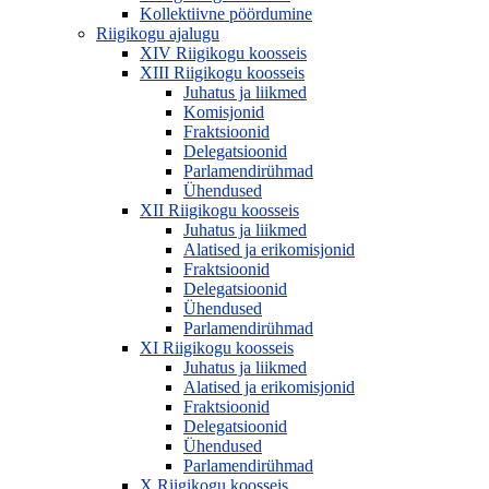
Kollektiivne pöördumine
Riigikogu ajalugu
XIV Riigikogu koosseis
XIII Riigikogu koosseis
Juhatus ja liikmed
Komisjonid
Fraktsioonid
Delegatsioonid
Parlamendirühmad
Ühendused
XII Riigikogu koosseis
Juhatus ja liikmed
Alatised ja erikomisjonid
Fraktsioonid
Delegatsioonid
Ühendused
Parlamendirühmad
XI Riigikogu koosseis
Juhatus ja liikmed
Alatised ja erikomisjonid
Fraktsioonid
Delegatsioonid
Ühendused
Parlamendirühmad
X Riigikogu koosseis