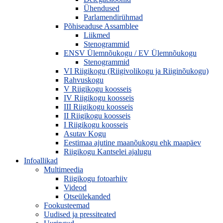
Ühendused
Parlamendirühmad
Põhiseaduse Assamblee
Liikmed
Stenogrammid
ENSV Ülemnõukogu / EV Ülemnõukogu
Stenogrammid
VI Riigikogu (Riigivolikogu ja Riiginõukogu)
Rahvuskogu
V Riigikogu koosseis
IV Riigikogu koosseis
III Riigikogu koosseis
II Riigikogu koosseis
I Riigikogu koosseis
Asutav Kogu
Eestimaa ajutine maanõukogu ehk maapäev
Riigikogu Kantselei ajalugu
Infoallikad
Multimeedia
Riigikogu fotoarhiiv
Videod
Otseülekanded
Fookusteemad
Uudised ja pressiteated