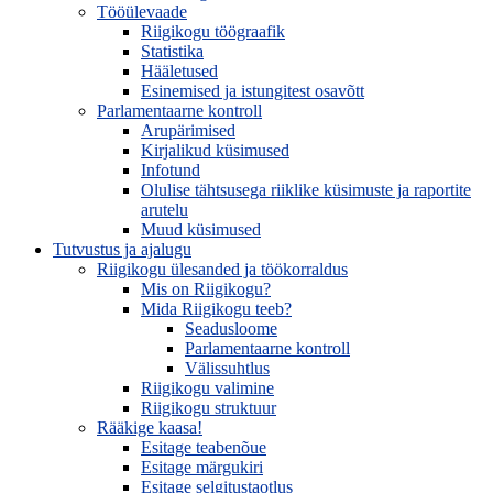
Tööülevaade
Riigikogu töögraafik
Statistika
Hääletused
Esinemised ja istungitest osavõtt
Parlamentaarne kontroll
Arupärimised
Kirjalikud küsimused
Infotund
Olulise tähtsusega riiklike küsimuste ja raportite
arutelu
Muud küsimused
Tutvustus ja ajalugu
Riigikogu ülesanded ja töökorraldus
Mis on Riigikogu?
Mida Riigikogu teeb?
Seadusloome
Parlamentaarne kontroll
Välissuhtlus
Riigikogu valimine
Riigikogu struktuur
Rääkige kaasa!
Esitage teabenõue
Esitage märgukiri
Esitage selgitustaotlus