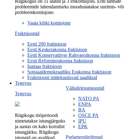
Riigikogus on 11 alatist ja 3 erikomisjoni. Eriti tähtsate
probleemide lahendamiseks moodustatakse uurimis- või
probleemkomisjone.
Vaata kõiki komisjone
Fraktsioonid
Eesti 200 fraktsioon
Eesti Keskerakonna fraktsioon
Eesti Konservatiivse Rahvaerakonna fraktsioon
Eesti Reformierakonna fraktsioon
Isamaa fraktsioon
Sotsiaaldemokraatliku Erakonna fraktsioon
Fraktsiooni mittekuuluvad saadikud
Tegevus
Välisdelegatsioonid
Tegevus
NATO PA
ENPA
BA
Riigikogu tööperioodi
OSCE PA
nimetatakse istungjärguks
IPU
ja aastas on kaks korralist
EPK
istungjärku. Riigikogu
Parlamendirühmad
istungid on avalikud.