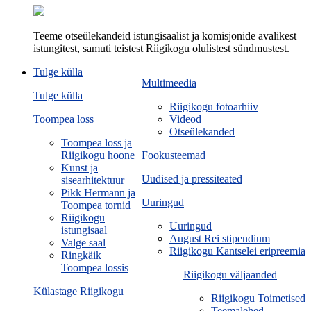
Teeme otseülekandeid istungisaalist ja komisjonide avalikest
istungitest, samuti teistest Riigikogu olulistest sündmustest.
Tulge külla
Multimeedia
Tulge külla
Riigikogu fotoarhiiv
Toompea loss
Videod
Otseülekanded
Toompea loss ja
Riigikogu hoone
Fookusteemad
Kunst ja
Uudised ja pressiteated
sisearhitektuur
Pikk Hermann ja
Uuringud
Toompea tornid
Riigikogu
Uuringud
istungisaal
August Rei stipendium
Valge saal
Riigikogu Kantselei eripreemia
Ringkäik
Toompea lossis
Riigikogu väljaanded
Külastage Riigikogu
Riigikogu Toimetised
Teemalehed