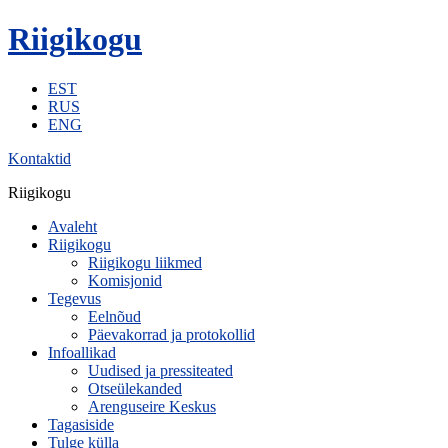
Riigikogu
EST
RUS
ENG
Kontaktid
Riigikogu
Avaleht
Riigikogu
Riigikogu liikmed
Komisjonid
Tegevus
Eelnõud
Päevakorrad ja protokollid
Infoallikad
Uudised ja pressiteated
Otseülekanded
Arenguseire Keskus
Tagasiside
Tulge külla