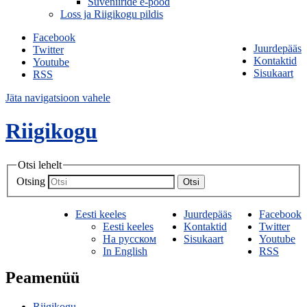
Suveniiride e-pood
Loss ja Riigikogu pildis
Facebook
Juurdepääs
Twitter
Kontaktid
Youtube
Sisukaart
RSS
Jäta navigatsioon vahele
Riigikogu
Otsi lehelt
Otsing
Otsi
Eesti keeles
Juurdepääs
Facebook
Eesti keeles
Kontaktid
Twitter
На русском
Sisukaart
Youtube
In English
RSS
Peamenüü
Riigikogu