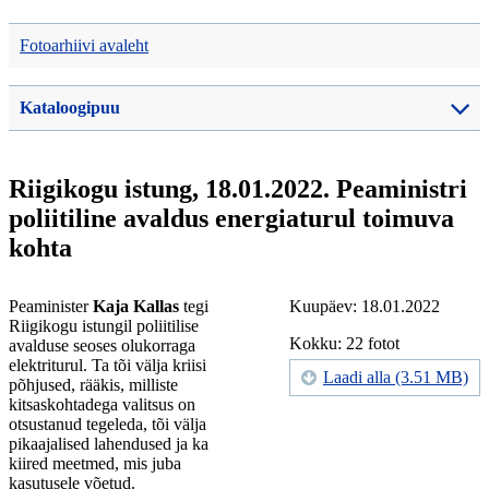
Fotoarhiivi avaleht
Kataloogipuu
Riigikogu istung, 18.01.2022. Peaministri
poliitiline avaldus energiaturul toimuva
kohta
Peaminister
Kaja Kallas
tegi
Kuupäev: 18.01.2022
Riigikogu istungil poliitilise
Kokku: 22 fotot
avalduse seoses olukorraga
elektriturul. Ta tõi välja kriisi
Laadi alla (3.51 MB)
põhjused, rääkis, milliste
kitsaskohtadega valitsus on
otsustanud tegeleda, tõi välja
pikaajalised lahendused ja ka
kiired meetmed, mis juba
kasutusele võetud.