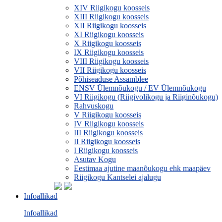
XIV Riigikogu koosseis
XIII Riigikogu koosseis
XII Riigikogu koosseis
XI Riigikogu koosseis
X Riigikogu koosseis
IX Riigikogu koosseis
VIII Riigikogu koosseis
VII Riigikogu koosseis
Põhiseaduse Assamblee
ENSV Ülemnõukogu / EV Ülemnõukogu
VI Riigikogu (Riigivolikogu ja Riiginõukogu)
Rahvuskogu
V Riigikogu koosseis
IV Riigikogu koosseis
III Riigikogu koosseis
II Riigikogu koosseis
I Riigikogu koosseis
Asutav Kogu
Eestimaa ajutine maanõukogu ehk maapäev
Riigikogu Kantselei ajalugu
Infoallikad
Infoallikad