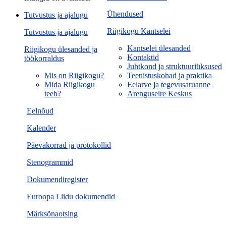
Ühendused
Tutvustus ja ajalugu
Riigikogu Kantselei
Tutvustus ja ajalugu
Kantselei ülesanded
Riigikogu ülesanded ja
Kontaktid
töökorraldus
Juhtkond ja struktuuriüksused
Mis on Riigikogu?
Teenistuskohad ja praktika
Mida Riigikogu
Eelarve ja tegevusaruanne
teeb?
Arenguseire Keskus
Eelnõud
Kalender
Päevakorrad ja protokollid
Stenogrammid
Dokumendiregister
Euroopa Liidu dokumendid
Märksõnaotsing