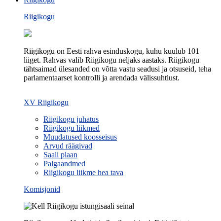
Riigikogu
Riigikogu on Eesti rahva esinduskogu, kuhu kuulub 101
liiget. Rahvas valib Riigikogu neljaks aastaks. Riigikogu
tähtsaimad ülesanded on võtta vastu seadusi ja otsuseid, teha
parlamentaarset kontrolli ja arendada välissuhtlust.
XV Riigikogu
Riigikogu juhatus
Riigikogu liikmed
Muudatused koosseisus
Arvud räägivad
Saali plaan
Palgaandmed
Riigikogu liikme hea tava
Komisjonid