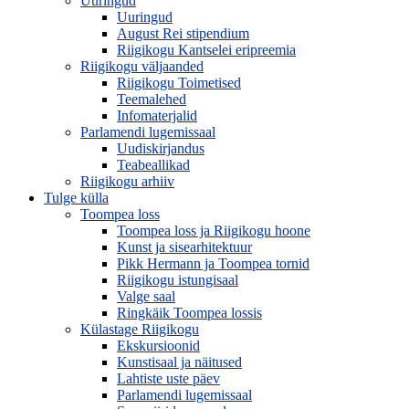
Uuringud
Uuringud
August Rei stipendium
Riigikogu Kantselei eripreemia
Riigikogu väljaanded
Riigikogu Toimetised
Teemalehed
Infomaterjalid
Parlamendi lugemissaal
Uudiskirjandus
Teabeallikad
Riigikogu arhiiv
Tulge külla
Toompea loss
Toompea loss ja Riigikogu hoone
Kunst ja sisearhitektuur
Pikk Hermann ja Toompea tornid
Riigikogu istungisaal
Valge saal
Ringkäik Toompea lossis
Külastage Riigikogu
Ekskursioonid
Kunstisaal ja näitused
Lahtiste uste päev
Parlamendi lugemissaal