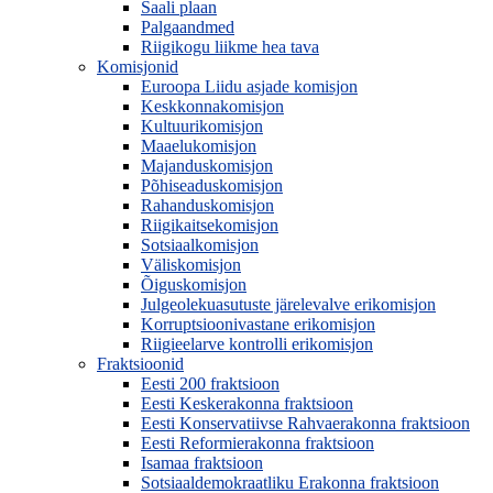
Saali plaan
Palgaandmed
Riigikogu liikme hea tava
Komisjonid
Euroopa Liidu asjade komisjon
Keskkonnakomisjon
Kultuurikomisjon
Maaelukomisjon
Majanduskomisjon
Põhiseaduskomisjon
Rahanduskomisjon
Riigikaitsekomisjon
Sotsiaalkomisjon
Väliskomisjon
Õiguskomisjon
Julgeolekuasutuste järelevalve erikomisjon
Korruptsioonivastane erikomisjon
Riigieelarve kontrolli erikomisjon
Fraktsioonid
Eesti 200 fraktsioon
Eesti Keskerakonna fraktsioon
Eesti Konservatiivse Rahvaerakonna fraktsioon
Eesti Reformierakonna fraktsioon
Isamaa fraktsioon
Sotsiaaldemokraatliku Erakonna fraktsioon