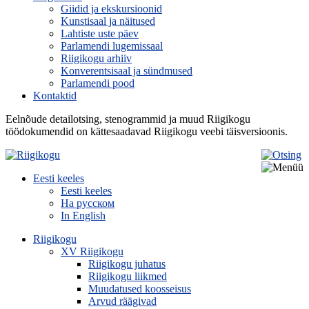
Giidid ja ekskursioonid
Kunstisaal ja näitused
Lahtiste uste päev
Parlamendi lugemissaal
Riigikogu arhiiv
Konverentsisaal ja sündmused
Parlamendi pood
Kontaktid
Eelnõude detailotsing, stenogrammid ja muud Riigikogu
töödokumendid on kättesaadavad Riigikogu veebi täisversioonis.
Eesti keeles
Eesti keeles
На русском
In English
Riigikogu
XV Riigikogu
Riigikogu juhatus
Riigikogu liikmed
Muudatused koosseisus
Arvud räägivad