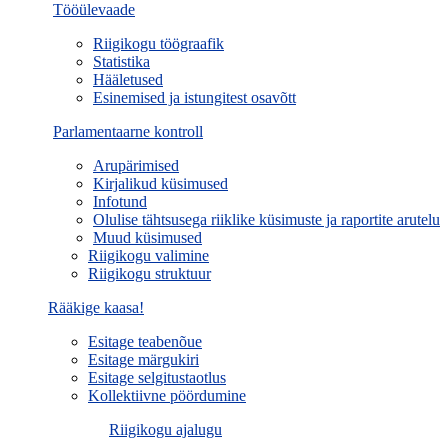
Tööülevaade
Riigikogu töögraafik
Statistika
Hääletused
Esinemised ja istungitest osavõtt
Parlamentaarne kontroll
Arupärimised
Kirjalikud küsimused
Infotund
Olulise tähtsusega riiklike küsimuste ja raportite arutelu
Muud küsimused
Riigikogu valimine
Riigikogu struktuur
Rääkige kaasa!
Esitage teabenõue
Esitage märgukiri
Esitage selgitustaotlus
Kollektiivne pöördumine
Riigikogu ajalugu