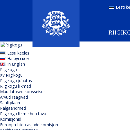
Eesti k
RIIGIK
Eesti keeles
На русском
In English
Riigikogu
XV Riigikogu
Riigikogu juhatus
Riigikogu liikmed
Muudatused koosseisus
Arvud räägivad
Saali plaan
Palgaandmed
Riigikogu liikme hea tava
Komisjonid
Euroopa Liidu asjade komisjon