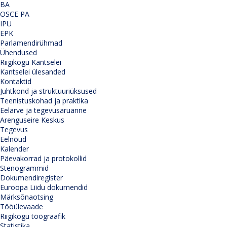
BA
OSCE PA
IPU
EPK
Parlamendirühmad
Ühendused
Riigikogu Kantselei
Kantselei ülesanded
Kontaktid
Juhtkond ja struktuuriüksused
Teenistuskohad ja praktika
Eelarve ja tegevusaruanne
Arenguseire Keskus
Tegevus
Eelnõud
Kalender
Päevakorrad ja protokollid
Stenogrammid
Dokumendiregister
Euroopa Liidu dokumendid
Märksõnaotsing
Tööülevaade
Riigikogu töögraafik
Statistika