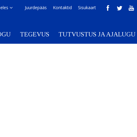
eeles
Juurdepääs
Kontaktid
Sisukaart
OGU
TEGEVUS
TUTVUSTUS JA AJALUGU