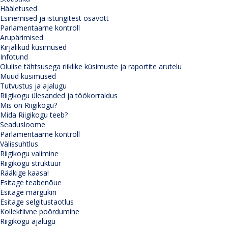
Hääletused
Esinemised ja istungitest osavõtt
Parlamentaarne kontroll
Arupärimised
Kirjalikud küsimused
Infotund
Olulise tähtsusega riiklike küsimuste ja raportite arutelu
Muud küsimused
Tutvustus ja ajalugu
Riigikogu ülesanded ja töökorraldus
Mis on Riigikogu?
Mida Riigikogu teeb?
Seadusloome
Parlamentaarne kontroll
Välissuhtlus
Riigikogu valimine
Riigikogu struktuur
Rääkige kaasa!
Esitage teabenõue
Esitage märgukiri
Esitage selgitustaotlus
Kollektiivne pöördumine
Riigikogu ajalugu