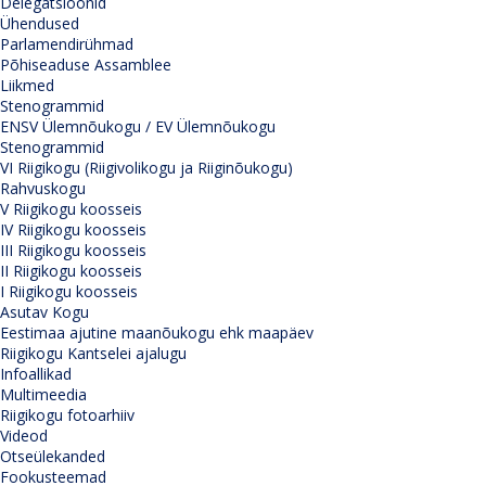
Delegatsioonid
Ühendused
Parlamendirühmad
Põhiseaduse Assamblee
Liikmed
Stenogrammid
ENSV Ülemnõukogu / EV Ülemnõukogu
Stenogrammid
VI Riigikogu (Riigivolikogu ja Riiginõukogu)
Rahvuskogu
V Riigikogu koosseis
IV Riigikogu koosseis
III Riigikogu koosseis
II Riigikogu koosseis
I Riigikogu koosseis
Asutav Kogu
Eestimaa ajutine maanõukogu ehk maapäev
Riigikogu Kantselei ajalugu
Infoallikad
Multimeedia
Riigikogu fotoarhiiv
Videod
Otseülekanded
Fookusteemad