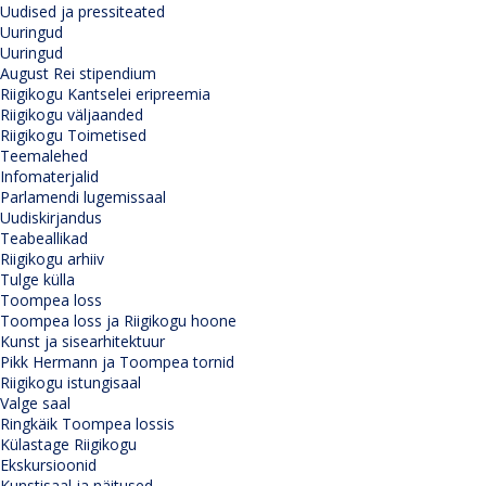
Uudised ja pressiteated
Uuringud
Uuringud
August Rei stipendium
Riigikogu Kantselei eripreemia
Riigikogu väljaanded
Riigikogu Toimetised
Teemalehed
Infomaterjalid
Parlamendi lugemissaal
Uudiskirjandus
Teabeallikad
Riigikogu arhiiv
Tulge külla
Toompea loss
Toompea loss ja Riigikogu hoone
Kunst ja sisearhitektuur
Pikk Hermann ja Toompea tornid
Riigikogu istungisaal
Valge saal
Ringkäik Toompea lossis
Külastage Riigikogu
Ekskursioonid
Kunstisaal ja näitused