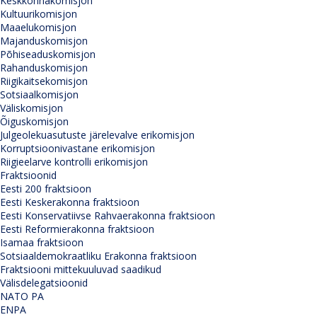
Keskkonnakomisjon
Kultuurikomisjon
Maaelukomisjon
Majanduskomisjon
Põhiseaduskomisjon
Rahanduskomisjon
Riigikaitsekomisjon
Sotsiaalkomisjon
Väliskomisjon
Õiguskomisjon
Julgeolekuasutuste järelevalve erikomisjon
Korruptsioonivastane erikomisjon
Riigieelarve kontrolli erikomisjon
Fraktsioonid
Eesti 200 fraktsioon
Eesti Keskerakonna fraktsioon
Eesti Konservatiivse Rahvaerakonna fraktsioon
Eesti Reformierakonna fraktsioon
Isamaa fraktsioon
Sotsiaaldemokraatliku Erakonna fraktsioon
Fraktsiooni mittekuuluvad saadikud
Välisdelegatsioonid
NATO PA
ENPA