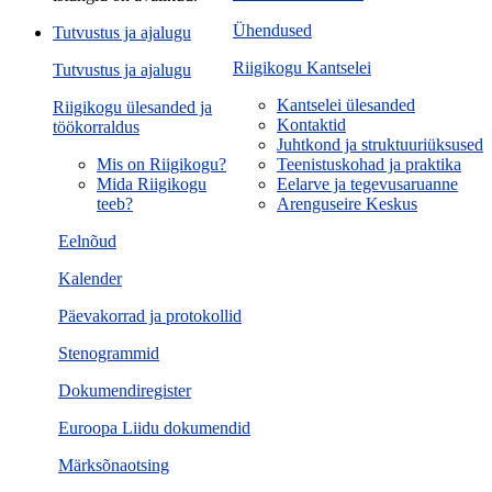
Ühendused
Tutvustus ja ajalugu
Riigikogu Kantselei
Tutvustus ja ajalugu
Kantselei ülesanded
Riigikogu ülesanded ja
Kontaktid
töökorraldus
Juhtkond ja struktuuriüksused
Mis on Riigikogu?
Teenistuskohad ja praktika
Mida Riigikogu
Eelarve ja tegevusaruanne
teeb?
Arenguseire Keskus
Eelnõud
Kalender
Päevakorrad ja protokollid
Stenogrammid
Dokumendiregister
Euroopa Liidu dokumendid
Märksõnaotsing