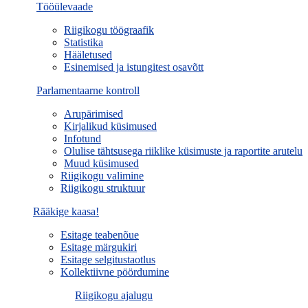
Tööülevaade
Riigikogu töögraafik
Statistika
Hääletused
Esinemised ja istungitest osavõtt
Parlamentaarne kontroll
Arupärimised
Kirjalikud küsimused
Infotund
Olulise tähtsusega riiklike küsimuste ja raportite arutelu
Muud küsimused
Riigikogu valimine
Riigikogu struktuur
Rääkige kaasa!
Esitage teabenõue
Esitage märgukiri
Esitage selgitustaotlus
Kollektiivne pöördumine
Riigikogu ajalugu