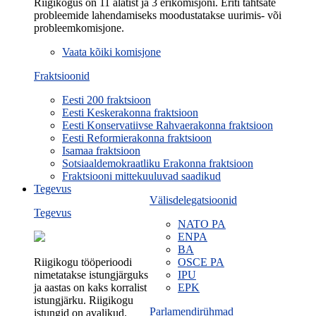
Riigikogus on 11 alatist ja 3 erikomisjoni. Eriti tähtsate
probleemide lahendamiseks moodustatakse uurimis- või
probleemkomisjone.
Vaata kõiki komisjone
Fraktsioonid
Eesti 200 fraktsioon
Eesti Keskerakonna fraktsioon
Eesti Konservatiivse Rahvaerakonna fraktsioon
Eesti Reformierakonna fraktsioon
Isamaa fraktsioon
Sotsiaaldemokraatliku Erakonna fraktsioon
Fraktsiooni mittekuuluvad saadikud
Tegevus
Välisdelegatsioonid
Tegevus
NATO PA
ENPA
BA
Riigikogu tööperioodi
OSCE PA
nimetatakse istungjärguks
IPU
ja aastas on kaks korralist
EPK
istungjärku. Riigikogu
Parlamendirühmad
istungid on avalikud.