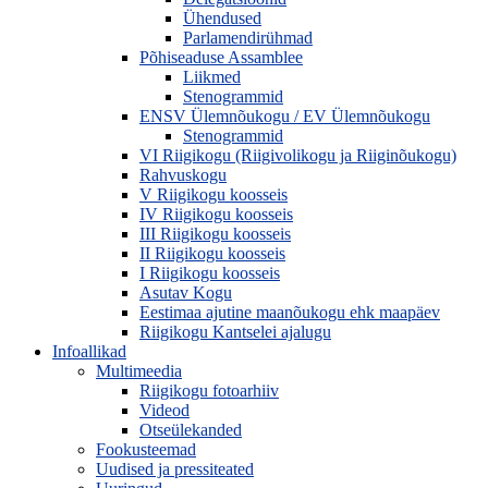
Ühendused
Parlamendirühmad
Põhiseaduse Assamblee
Liikmed
Stenogrammid
ENSV Ülemnõukogu / EV Ülemnõukogu
Stenogrammid
VI Riigikogu (Riigivolikogu ja Riiginõukogu)
Rahvuskogu
V Riigikogu koosseis
IV Riigikogu koosseis
III Riigikogu koosseis
II Riigikogu koosseis
I Riigikogu koosseis
Asutav Kogu
Eestimaa ajutine maanõukogu ehk maapäev
Riigikogu Kantselei ajalugu
Infoallikad
Multimeedia
Riigikogu fotoarhiiv
Videod
Otseülekanded
Fookusteemad
Uudised ja pressiteated