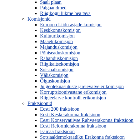
Saali plaan
Palgaandmed
Riigikogu liikme hea tava
Komisjonid
Euroopa Liidu asjade komisjon
Keskkonnakomisjon
Kultuurikomisjon
Maaelukomisjon
Majanduskomisjon
Põhiseaduskomisjon
Rahanduskomisjon
Riigikaitsekomisjon
Sotsiaalkomisjon
Väliskomisjon
Õiguskomisjon
Julgeolekuasutuste järelevalve erikomisjon
Korruptsioonivastane erikomisjon
Riigieelarve kontrolli erikomisjon
Fraktsioonid
Eesti 200 fraktsioon
Eesti Keskerakonna fraktsioon
Eesti Konservatiivse Rahvaerakonna fraktsioon
Eesti Reformierakonna fraktsioon
Isamaa fraktsioon
Sotsiaaldemokraatliku Erakonna fraktsioon