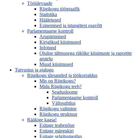
Tööülevaade
Riigikogu töögraafik
Statistika
Hääletused
Esinemised ja istungitest osavõtt
Parlamentaarne kontroll
Arupärimised
Kirjalikud küsimused
Infotund
Olulise tähtsusega riiklike küsimuste ja raportite
arutelu
Muud küsimused
Tutvustus ja ajalugu
Riigikogu ülesanded ja töökorraldus
Mis on Riigikogu?
Mida Riigikogu teeb?
Seadusloome
Parlamentaarne kontroll
Välissuhtlus
Riigikogu valimine
Riigikogu struktuur
Rääkige kaasa!
Esitage teabenõue
Esitage märgukiri
Esitage selgitustaotlus