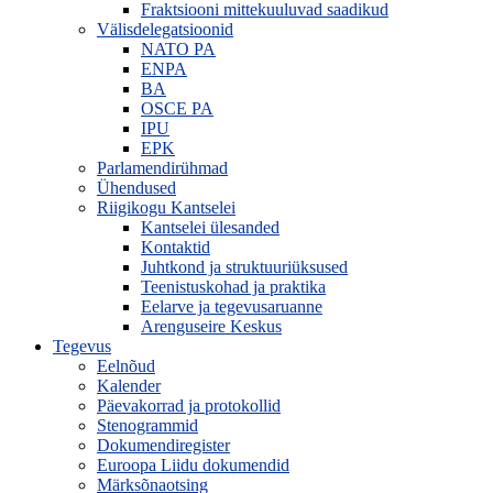
Fraktsiooni mittekuuluvad saadikud
Välisdelegatsioonid
NATO PA
ENPA
BA
OSCE PA
IPU
EPK
Parlamendirühmad
Ühendused
Riigikogu Kantselei
Kantselei ülesanded
Kontaktid
Juhtkond ja struktuuriüksused
Teenistuskohad ja praktika
Eelarve ja tegevusaruanne
Arenguseire Keskus
Tegevus
Eelnõud
Kalender
Päevakorrad ja protokollid
Stenogrammid
Dokumendiregister
Euroopa Liidu dokumendid
Märksõnaotsing