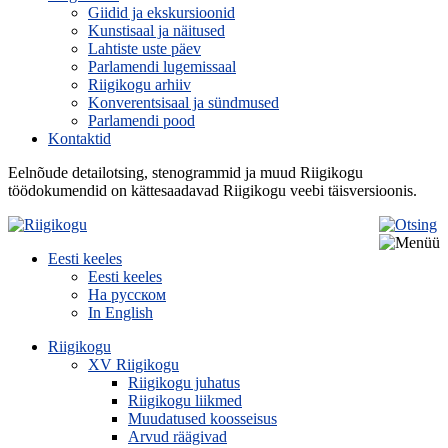
Giidid ja ekskursioonid
Kunstisaal ja näitused
Lahtiste uste päev
Parlamendi lugemissaal
Riigikogu arhiiv
Konverentsisaal ja sündmused
Parlamendi pood
Kontaktid
Eelnõude detailotsing, stenogrammid ja muud Riigikogu
töödokumendid on kättesaadavad Riigikogu veebi täisversioonis.
Eesti keeles
Eesti keeles
На русском
In English
Riigikogu
XV Riigikogu
Riigikogu juhatus
Riigikogu liikmed
Muudatused koosseisus
Arvud räägivad