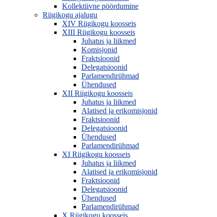
Kollektiivne pöördumine
Riigikogu ajalugu
XIV Riigikogu koosseis
XIII Riigikogu koosseis
Juhatus ja liikmed
Komisjonid
Fraktsioonid
Delegatsioonid
Parlamendirühmad
Ühendused
XII Riigikogu koosseis
Juhatus ja liikmed
Alatised ja erikomisjonid
Fraktsioonid
Delegatsioonid
Ühendused
Parlamendirühmad
XI Riigikogu koosseis
Juhatus ja liikmed
Alatised ja erikomisjonid
Fraktsioonid
Delegatsioonid
Ühendused
Parlamendirühmad
X Riigikogu koosseis