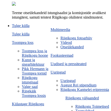
Teeme otseülekandeid istungisaalist ja komisjonide avalikest
istungitest, samuti teistest Riigikogu olulistest sündmustest.
Tulge külla
Multimeedia
Tulge külla
Riigikogu fotoarhiiv
Toompea loss
Videod
Otseülekanded
Toompea loss ja
Riigikogu hoone
Fookusteemad
Kunst ja
Uudised ja pressiteated
sisearhitektuur
Pikk Hermann ja
Uuringud
Toompea tornid
Riigikogu
Uuringud
istungisaal
August Rei stipendium
Valge saal
Riigikogu Kantselei eripreemia
Ringkäik
Toompea lossis
Riigikogu väljaanded
Külastage Riigikogu
Riigikogu Toimetised
Teemalehed