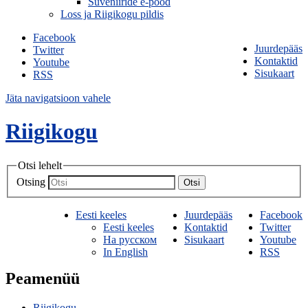
Suveniiride e-pood
Loss ja Riigikogu pildis
Facebook
Juurdepääs
Twitter
Kontaktid
Youtube
Sisukaart
RSS
Jäta navigatsioon vahele
Riigikogu
Otsi lehelt
Otsing
Otsi
Eesti keeles
Juurdepääs
Facebook
Eesti keeles
Kontaktid
Twitter
На русском
Sisukaart
Youtube
In English
RSS
Peamenüü
Riigikogu