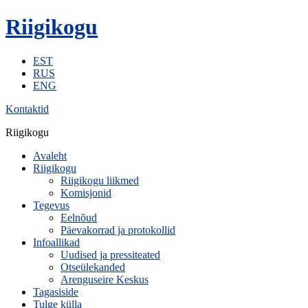
Riigikogu
EST
RUS
ENG
Kontaktid
Riigikogu
Avaleht
Riigikogu
Riigikogu liikmed
Komisjonid
Tegevus
Eelnõud
Päevakorrad ja protokollid
Infoallikad
Uudised ja pressiteated
Otseülekanded
Arenguseire Keskus
Tagasiside
Tulge külla