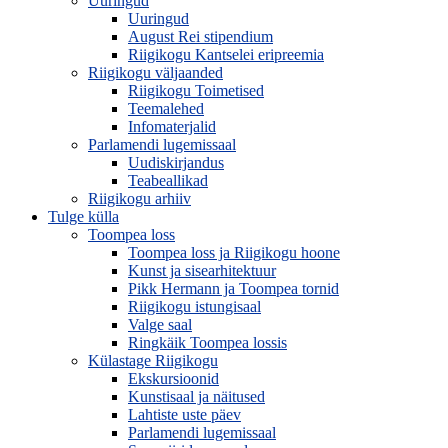
Uuringud
Uuringud
August Rei stipendium
Riigikogu Kantselei eripreemia
Riigikogu väljaanded
Riigikogu Toimetised
Teemalehed
Infomaterjalid
Parlamendi lugemissaal
Uudiskirjandus
Teabeallikad
Riigikogu arhiiv
Tulge külla
Toompea loss
Toompea loss ja Riigikogu hoone
Kunst ja sisearhitektuur
Pikk Hermann ja Toompea tornid
Riigikogu istungisaal
Valge saal
Ringkäik Toompea lossis
Külastage Riigikogu
Ekskursioonid
Kunstisaal ja näitused
Lahtiste uste päev
Parlamendi lugemissaal