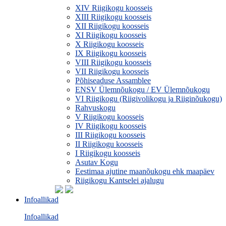
XIV Riigikogu koosseis
XIII Riigikogu koosseis
XII Riigikogu koosseis
XI Riigikogu koosseis
X Riigikogu koosseis
IX Riigikogu koosseis
VIII Riigikogu koosseis
VII Riigikogu koosseis
Põhiseaduse Assamblee
ENSV Ülemnõukogu / EV Ülemnõukogu
VI Riigikogu (Riigivolikogu ja Riiginõukogu)
Rahvuskogu
V Riigikogu koosseis
IV Riigikogu koosseis
III Riigikogu koosseis
II Riigikogu koosseis
I Riigikogu koosseis
Asutav Kogu
Eestimaa ajutine maanõukogu ehk maapäev
Riigikogu Kantselei ajalugu
Infoallikad
Infoallikad