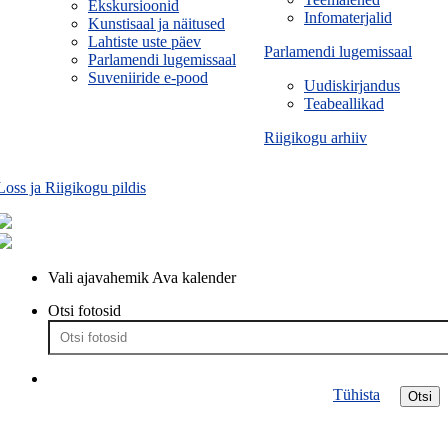
Ekskursioonid
Infomaterjalid
Kunstisaal ja näitused
Lahtiste uste päev
Parlamendi lugemissaal
Parlamendi lugemissaal
Suveniiride e-pood
Uudiskirjandus
Teabeallikad
Riigikogu arhiiv
Loss ja Riigikogu pildis
Vali ajavahemik
Ava kalender
Otsi fotosid
Tühista
Otsi