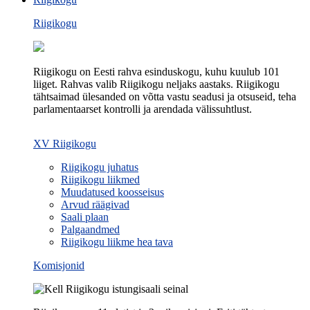
Riigikogu
Riigikogu on Eesti rahva esinduskogu, kuhu kuulub 101
liiget. Rahvas valib Riigikogu neljaks aastaks. Riigikogu
tähtsaimad ülesanded on võtta vastu seadusi ja otsuseid, teha
parlamentaarset kontrolli ja arendada välissuhtlust.
XV Riigikogu
Riigikogu juhatus
Riigikogu liikmed
Muudatused koosseisus
Arvud räägivad
Saali plaan
Palgaandmed
Riigikogu liikme hea tava
Komisjonid