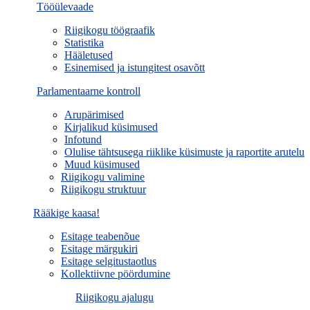
Tööülevaade
Riigikogu töögraafik
Statistika
Hääletused
Esinemised ja istungitest osavõtt
Parlamentaarne kontroll
Arupärimised
Kirjalikud küsimused
Infotund
Olulise tähtsusega riiklike küsimuste ja raportite arutelu
Muud küsimused
Riigikogu valimine
Riigikogu struktuur
Rääkige kaasa!
Esitage teabenõue
Esitage märgukiri
Esitage selgitustaotlus
Kollektiivne pöördumine
Riigikogu ajalugu