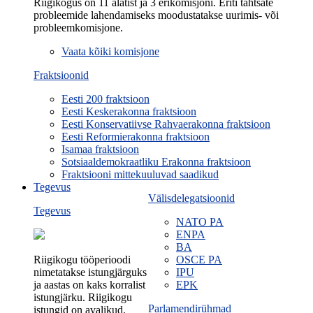
Riigikogus on 11 alatist ja 3 erikomisjoni. Eriti tähtsate
probleemide lahendamiseks moodustatakse uurimis- või
probleemkomisjone.
Vaata kõiki komisjone
Fraktsioonid
Eesti 200 fraktsioon
Eesti Keskerakonna fraktsioon
Eesti Konservatiivse Rahvaerakonna fraktsioon
Eesti Reformierakonna fraktsioon
Isamaa fraktsioon
Sotsiaaldemokraatliku Erakonna fraktsioon
Fraktsiooni mittekuuluvad saadikud
Tegevus
Välisdelegatsioonid
Tegevus
NATO PA
ENPA
BA
Riigikogu tööperioodi
OSCE PA
nimetatakse istungjärguks
IPU
ja aastas on kaks korralist
EPK
istungjärku. Riigikogu
Parlamendirühmad
istungid on avalikud.