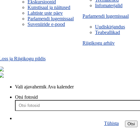
Ekskursioonid
Infomaterjalid
Kunstisaal ja näitused
Lahtiste uste päev
Parlamendi lugemissaal
Parlamendi lugemissaal
Suveniiride e-pood
Uudiskirjandus
Teabeallikad
Riigikogu arhiiv
Loss ja Riigikogu pildis
Vali ajavahemik
Ava kalender
Otsi fotosid
Tühista
Otsi