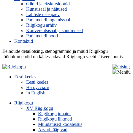
Giidid ja ekskursioonid
Kunstisaal ja näitused
Lahtiste uste päev
Parlamendi lugemissaal
Riigikogu arhiiv
Konverentsisaal ja sündmused
Parlamendi pood
Kontaktid
Eelnõude detailotsing, stenogrammid ja muud Riigikogu
töödokumendid on kättesaadavad Riigikogu veebi täisversioonis.
Eesti keeles
Eesti keeles
На русском
In English
Riigikogu
XV Riigikogu
Riigikogu juhatus
Riigikogu liikmed
Muudatused koosseisus
Arvud räägivad