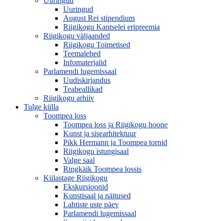
Uuringud
Uuringud
August Rei stipendium
Riigikogu Kantselei eripreemia
Riigikogu väljaanded
Riigikogu Toimetised
Teemalehed
Infomaterjalid
Parlamendi lugemissaal
Uudiskirjandus
Teabeallikad
Riigikogu arhiiv
Tulge külla
Toompea loss
Toompea loss ja Riigikogu hoone
Kunst ja sisearhitektuur
Pikk Hermann ja Toompea tornid
Riigikogu istungisaal
Valge saal
Ringkäik Toompea lossis
Külastage Riigikogu
Ekskursioonid
Kunstisaal ja näitused
Lahtiste uste päev
Parlamendi lugemissaal