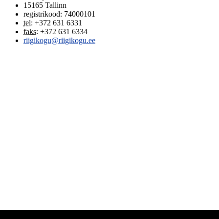
15165
Tallinn
registrikood: 74000101
tel
:
+372 631 6331
faks
:
+372 631 6334
riigikogu@riigikogu.ee