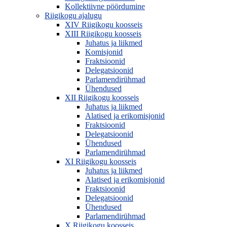
Kollektiivne pöördumine
Riigikogu ajalugu
XIV Riigikogu koosseis
XIII Riigikogu koosseis
Juhatus ja liikmed
Komisjonid
Fraktsioonid
Delegatsioonid
Parlamendirühmad
Ühendused
XII Riigikogu koosseis
Juhatus ja liikmed
Alatised ja erikomisjonid
Fraktsioonid
Delegatsioonid
Ühendused
Parlamendirühmad
XI Riigikogu koosseis
Juhatus ja liikmed
Alatised ja erikomisjonid
Fraktsioonid
Delegatsioonid
Ühendused
Parlamendirühmad
X Riigikogu koosseis