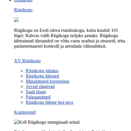
Riigikogu
Riigikogu on Eesti rahva esinduskogu, kuhu kuulub 101
liiget. Rahvas valib Riigikogu neljaks aastaks. Riigikogu
tähtsaimad ülesanded on võtta vastu seadusi ja otsuseid, teha
parlamentaarset kontrolli ja arendada välissuhtlust.
XV Riigikogu
Riigikogu juhatus
Riigikogu liikmed
Muudatused koosseisus
Arvud räägivad
Saali plaan
Palgaandmed
Riigikogu liikme hea tava
Komisjonid