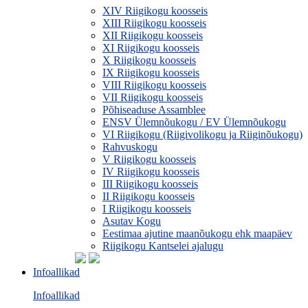
XIV Riigikogu koosseis
XIII Riigikogu koosseis
XII Riigikogu koosseis
XI Riigikogu koosseis
X Riigikogu koosseis
IX Riigikogu koosseis
VIII Riigikogu koosseis
VII Riigikogu koosseis
Põhiseaduse Assamblee
ENSV Ülemnõukogu / EV Ülemnõukogu
VI Riigikogu (Riigivolikogu ja Riiginõukogu)
Rahvuskogu
V Riigikogu koosseis
IV Riigikogu koosseis
III Riigikogu koosseis
II Riigikogu koosseis
I Riigikogu koosseis
Asutav Kogu
Eestimaa ajutine maanõukogu ehk maapäev
Riigikogu Kantselei ajalugu
Infoallikad
Infoallikad