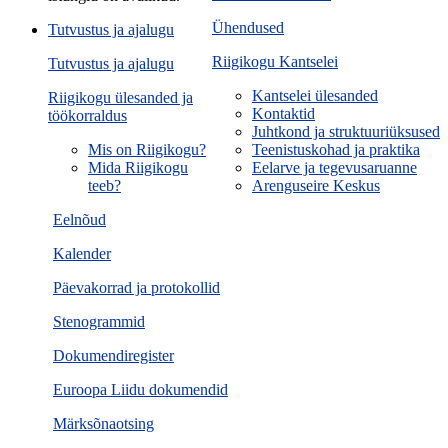
Ühendused
Tutvustus ja ajalugu
Riigikogu Kantselei
Tutvustus ja ajalugu
Kantselei ülesanded
Riigikogu ülesanded ja
Kontaktid
töökorraldus
Juhtkond ja struktuuriüksused
Mis on Riigikogu?
Teenistuskohad ja praktika
Mida Riigikogu
Eelarve ja tegevusaruanne
teeb?
Arenguseire Keskus
Eelnõud
Kalender
Päevakorrad ja protokollid
Stenogrammid
Dokumendiregister
Euroopa Liidu dokumendid
Märksõnaotsing