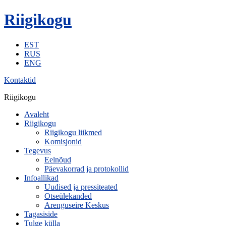
Riigikogu
EST
RUS
ENG
Kontaktid
Riigikogu
Avaleht
Riigikogu
Riigikogu liikmed
Komisjonid
Tegevus
Eelnõud
Päevakorrad ja protokollid
Infoallikad
Uudised ja pressiteated
Otseülekanded
Arenguseire Keskus
Tagasiside
Tulge külla