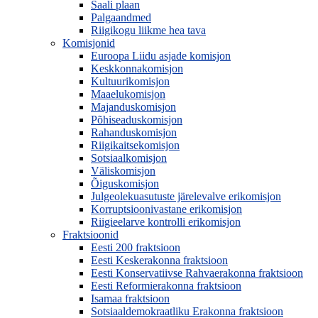
Saali plaan
Palgaandmed
Riigikogu liikme hea tava
Komisjonid
Euroopa Liidu asjade komisjon
Keskkonnakomisjon
Kultuurikomisjon
Maaelukomisjon
Majanduskomisjon
Põhiseaduskomisjon
Rahanduskomisjon
Riigikaitsekomisjon
Sotsiaalkomisjon
Väliskomisjon
Õiguskomisjon
Julgeolekuasutuste järelevalve erikomisjon
Korruptsioonivastane erikomisjon
Riigieelarve kontrolli erikomisjon
Fraktsioonid
Eesti 200 fraktsioon
Eesti Keskerakonna fraktsioon
Eesti Konservatiivse Rahvaerakonna fraktsioon
Eesti Reformierakonna fraktsioon
Isamaa fraktsioon
Sotsiaaldemokraatliku Erakonna fraktsioon