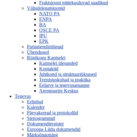
Fraktsiooni mittekuuluvad saadikud
Välisdelegatsioonid
NATO PA
ENPA
BA
OSCE PA
IPU
EPK
Parlamendirühmad
Ühendused
Riigikogu Kantselei
Kantselei ülesanded
Kontaktid
Juhtkond ja struktuuriüksused
Teenistuskohad ja praktika
Eelarve ja tegevusaruanne
Arenguseire Keskus
Tegevus
Eelnõud
Kalender
Päevakorrad ja protokollid
Stenogrammid
Dokumendiregister
Euroopa Liidu dokumendid
Märksõnaotsing