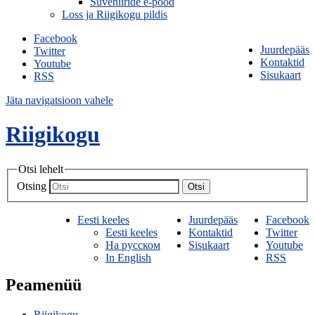
Suveniiride e-pood
Loss ja Riigikogu pildis
Facebook
Juurdepääs
Twitter
Kontaktid
Youtube
Sisukaart
RSS
Jäta navigatsioon vahele
Riigikogu
Otsi lehelt
Otsing
Otsi
Eesti keeles
Juurdepääs
Facebook
Eesti keeles
Kontaktid
Twitter
На русском
Sisukaart
Youtube
In English
RSS
Peamenüü
Riigikogu