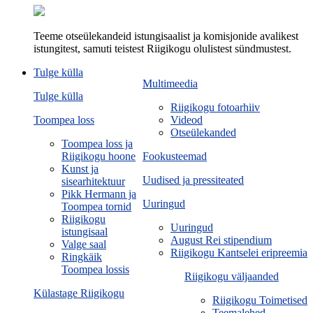
Teeme otseülekandeid istungisaalist ja komisjonide avalikest
istungitest, samuti teistest Riigikogu olulistest sündmustest.
Tulge külla
Multimeedia
Tulge külla
Riigikogu fotoarhiiv
Toompea loss
Videod
Otseülekanded
Toompea loss ja
Riigikogu hoone
Fookusteemad
Kunst ja
Uudised ja pressiteated
sisearhitektuur
Pikk Hermann ja
Uuringud
Toompea tornid
Riigikogu
Uuringud
istungisaal
August Rei stipendium
Valge saal
Riigikogu Kantselei eripreemia
Ringkäik
Toompea lossis
Riigikogu väljaanded
Külastage Riigikogu
Riigikogu Toimetised
Teemalehed