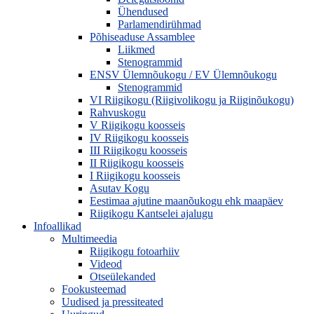
Ühendused
Parlamendirühmad
Põhiseaduse Assamblee
Liikmed
Stenogrammid
ENSV Ülemnõukogu / EV Ülemnõukogu
Stenogrammid
VI Riigikogu (Riigivolikogu ja Riiginõukogu)
Rahvuskogu
V Riigikogu koosseis
IV Riigikogu koosseis
III Riigikogu koosseis
II Riigikogu koosseis
I Riigikogu koosseis
Asutav Kogu
Eestimaa ajutine maanõukogu ehk maapäev
Riigikogu Kantselei ajalugu
Infoallikad
Multimeedia
Riigikogu fotoarhiiv
Videod
Otseülekanded
Fookusteemad
Uudised ja pressiteated