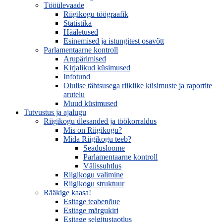
Tööülevaade
Riigikogu töögraafik
Statistika
Hääletused
Esinemised ja istungitest osavõtt
Parlamentaarne kontroll
Arupärimised
Kirjalikud küsimused
Infotund
Olulise tähtsusega riiklike küsimuste ja raportite
arutelu
Muud küsimused
Tutvustus ja ajalugu
Riigikogu ülesanded ja töökorraldus
Mis on Riigikogu?
Mida Riigikogu teeb?
Seadusloome
Parlamentaarne kontroll
Välissuhtlus
Riigikogu valimine
Riigikogu struktuur
Rääkige kaasa!
Esitage teabenõue
Esitage märgukiri
Esitage selgitustaotlus